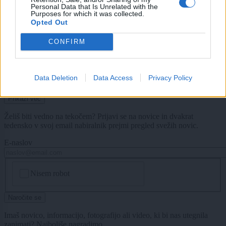
Personal Data that Is Unrelated with the
Purposes for which it was collected.
Globalno
7 ur nazaj
Opted Out
Pot proti morju bo daljša: Na avtocestah zastoji in več prometnih nesreč
CONFIRM
Kronika
8 ur nazaj
Data Deletion
Data Access
Privacy Policy
Pogrešani mladoletnik iz Ljubljane je bil najden
Prikaži več
Želiš biti vedno na tekočem? Prijavi se na novice in dvakrat
tedensko v svoj email nabiralnik prejmi pregled svežih novic.
E-naslov
CAPTCHA
Nisem robot
Naročite se
Imaš novico, informacijo, fotografijo ali video, ki bi nas utegnila
zanimati? Najboljše nagradimo.