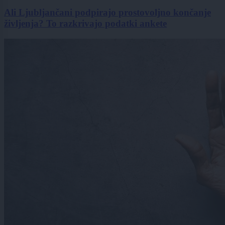
Ali Ljubljančani podpirajo prostovoljno končanje
življenja? To razkrivajo podatki ankete