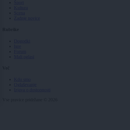
Šport
Kultura
Scena
Zadnje novice
Rubrike
Dogodki
Igre
Forum
Mali oglasi
Več
Kdo smo
Oglaševanje
Izjava o dostopnosti
Vse pravice pridržane © 2026