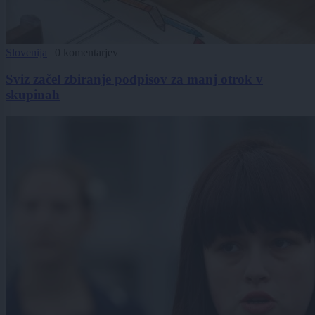
Slovenija
|
0 komentarjev
Sviz začel zbiranje podpisov za manj otrok v
skupinah