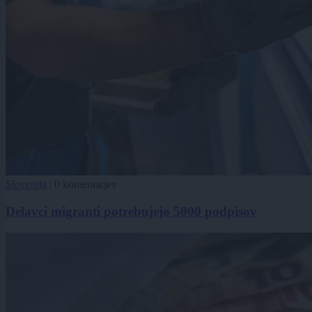
Slovenija
|
0 komentarjev
Delavci migranti potrebujejo 5000 podpisov