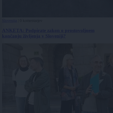
Slovenija
|
0 komentarjev
ANKETA: Podpirate zakon o prostovoljnem
končanju življenja v Sloveniji?