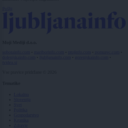
Pošlji
Moji Mediji d.o.o.
sobotainfo.com
•
mariborinfo.com
•
ptujinfo.com
•
pomurec.com
•
dolenjskainfo.com
•
ljubljanainfo.com
•
gorenjskainfo.com
•
tvidea.si
Vse pravice pridržane © 2026
Tematike
Lokalno
Slovenija
Svet
Politika
Gospodarstvo
Kronika
Zdravje