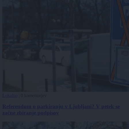
Lokalno
|
0 komentarjev
Referendum o parkiranju v Ljubljani? V petek se
začne zbiranje podpisov