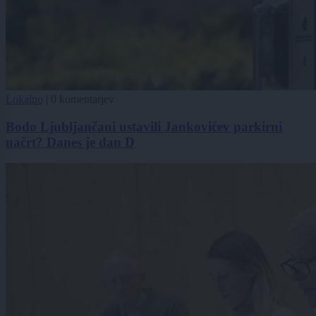
Lokalno
|
0 komentarjev
Bodo Ljubljančani ustavili Jankovićev parkirni
načrt? Danes je dan D