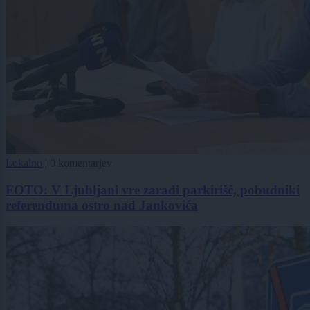
Lokalno
|
0 komentarjev
FOTO: V Ljubljani vre zaradi parkirišč, pobudniki
referenduma ostro nad Jankovića