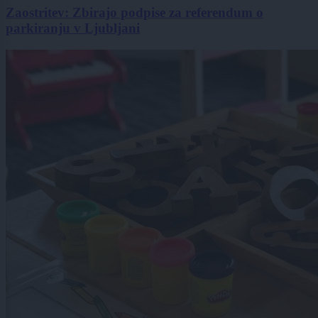
Zaostritev: Zbirajo podpise za referendum o
parkiranju v Ljubljani