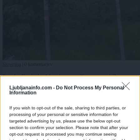
Slovenija
|
0 komentarjev
S polepljenimi tablami opozorili na sporni člen
zakona o vodah: Ne želimo si pozidanih potokov
Ljubljanainfo.com -
Do Not Process My Personal
Information
1
2
If you wish to opt-out of the sale, sharing to third parties, or
processing of your personal or sensitive information for
targeted advertising by us, please use the below opt-out
Zadnje objavljeno
V živo
section to confirm your selection. Please note that after your
Globalno
26 minut nazaj
opt-out request is processed you may continue seeing