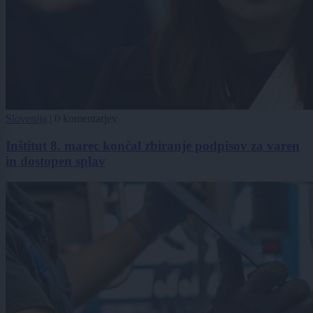
Slovenija
|
0 komentarjev
Inštitut 8. marec končal zbiranje podpisov za varen
in dostopen splav