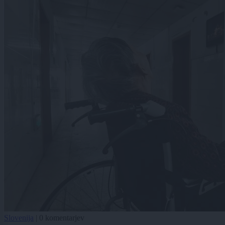
Slovenija
|
0 komentarjev