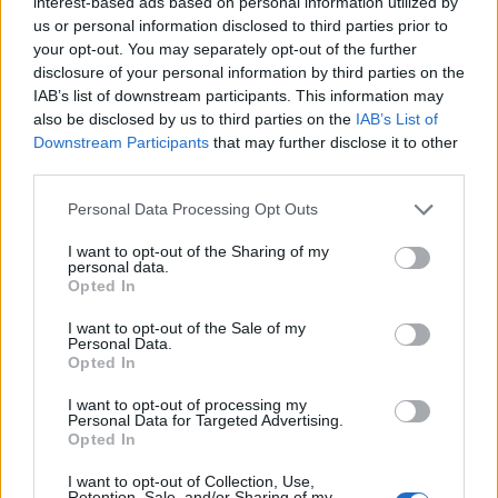
interest-based ads based on personal information utilized by
Nimate vozniškega izpita, pa vseeno sedete za volan? Na Hrvaškem vas
lahko doleti 2.650 evrov kazni
us or personal information disclosed to third parties prior to
your opt-out. You may separately opt-out of the further
Lokalno
2 uri nazaj
disclosure of your personal information by third parties on the
IAB’s list of downstream participants. This information may
FOTO: Ljubljane iz leta 2013 skoraj ne prepoznamo – takšna je bila
also be disclosed by us to third parties on the
IAB’s List of
prestolnica včasih
Prijavi se na cajtng
Downstream Participants
that may further disclose it to other
third parties.
Kronika
3 ure nazaj
Personal Data Processing Opt Outs
Trčenje potniškega in tovornega vlaka na Hrvaškem
I want to opt-out of the Sharing of my
Lokalno
5 ur nazaj
personal data.
Opted In
FOTO in VIDEO: Ljubljano poleti vse bolj obiskujejo Američani, Britanci in
Španci
I want to opt-out of the Sale of my
Personal Data.
Opted In
Globalno
5 ur nazaj
I want to opt-out of processing my
Huda vročina na Hrvaškem, nevaren vročinski val bo vztrajal do srede
Personal Data for Targeted Advertising.
Opted In
Slovenija
6 ur nazaj
I want to opt-out of Collection, Use,
Vročina ne popušča: Temperature do 35 stopinj, izdano tudi opozorilo
Retention, Sale, and/or Sharing of my