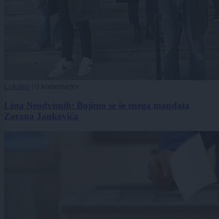
Lokalno
|
0 komentarjev
Lista Neodvisnih: Bojimo se še enega mandata
Zorana Jankovića