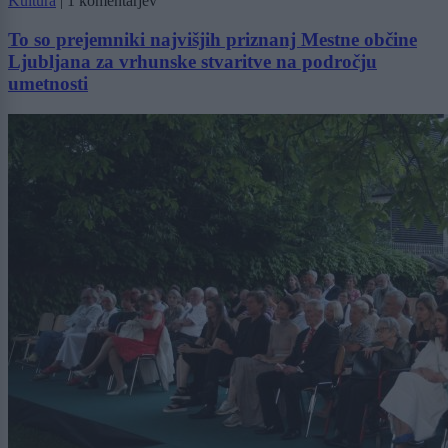
Kultura
|
1 komentarjev
To so prejemniki najvišjih priznanj Mestne občine
Ljubljana za vrhunske stvaritve na področju
umetnosti