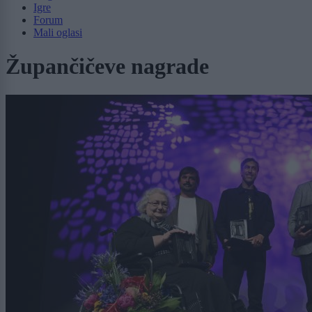
Igre
Forum
Mali oglasi
Župančičeve nagrade