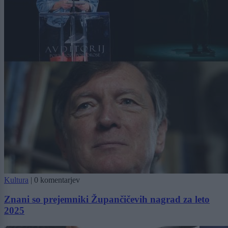
Kultura
|
0 komentarjev
Znani so prejemniki Župančičevih nagrad za leto
2025