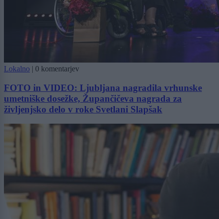
Lokalno
|
0 komentarjev
FOTO in VIDEO: Ljubljana nagradila vrhunske
umetniške dosežke, Župančičeva nagrada za
življenjsko delo v roke Svetlani Slapšak