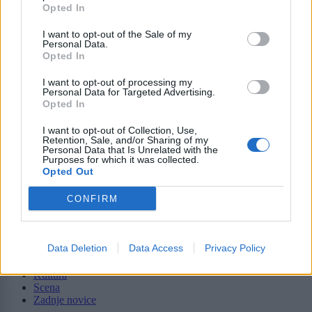
Opted In
I want to opt-out of the Sale of my
Personal Data.
Moji Mediji d.o.o.
Opted In
sobotainfo.com
•
mariborinfo.com
•
ptujinfo.com
•
pomurec.com
•
I want to opt-out of processing my
dolenjskainfo.com
•
ljubljanainfo.com
•
gorenjskainfo.com
•
Personal Data for Targeted Advertising.
tvidea.si
Opted In
Vse pravice pridržane © 2026
I want to opt-out of Collection, Use,
Retention, Sale, and/or Sharing of my
Tematike
Personal Data that Is Unrelated with the
Purposes for which it was collected.
Opted Out
Lokalno
Slovenija
CONFIRM
Svet
Politika
Gospodarstvo
Kronika
Data Deletion
Data Access
Privacy Policy
Zdravje
Šport
Kultura
Scena
Zadnje novice