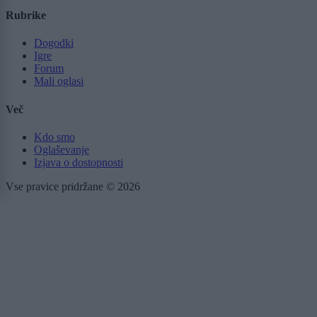
Rubrike
Dogodki
Igre
Forum
Mali oglasi
Več
Kdo smo
Oglaševanje
Izjava o dostopnosti
Vse pravice pridržane © 2026