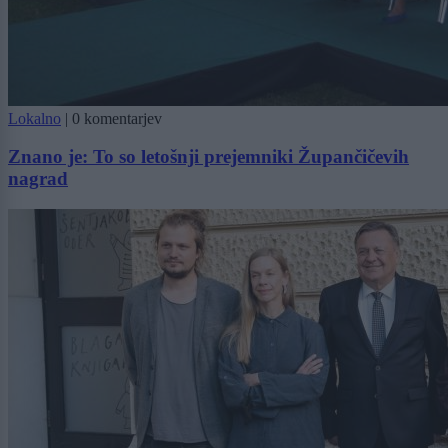
Lokalno
|
0 komentarjev
Znano je: To so letošnji prejemniki Župančičevih
nagrad