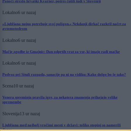
Ponoči streslo hrvaški Kvarner, potres čutili tudi v Sloveniji
Lokalno
6 ur nazaj
»Ljubljana nujno potrebuje svoj poligon.« Nekdanji dirkač razkril načrt za
avtomotodrom
Lokalno
6 ur nazaj
Mačje zgodbe iz Gmajnic: Dan odprtih vrat za vse, ki imajo radi mačke
Lokalno
6 ur nazaj
Podvoz pri Situli razpada, sanacije pa ni na vidiku: Kako dolgo bo še tako?
Scena
10 ur nazaj
Venera spreminja pravila igre, za nekatera znamenja prihajajo velike
spremembe
Slovenija
13 ur nazaj
Ljubljana med najbolj vročimi mesti v državi: toliko stopinj so namerili
danes