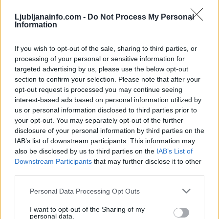
Scena
14 ur nazaj
Ljubljanainfo.com -
Do Not Process My Personal
Information
V Ljubljani bo konec tedna v znamenju ognja, umetnosti in poletnih ritmov
If you wish to opt-out of the sale, sharing to third parties, or
Prikaži več
processing of your personal or sensitive information for
targeted advertising by us, please use the below opt-out
Želiš biti vedno na tekočem? Prijavi se na novice in dvakrat
section to confirm your selection. Please note that after your
tedensko v svoj email nabiralnik prejmi pregled svežih novic.
opt-out request is processed you may continue seeing
E-naslov
interest-based ads based on personal information utilized by
us or personal information disclosed to third parties prior to
your opt-out. You may separately opt-out of the further
CAPTCHA
Nisem robot
disclosure of your personal information by third parties on the
IAB’s list of downstream participants. This information may
also be disclosed by us to third parties on the
IAB’s List of
Naročite se
Prijavi se na cajtng
Downstream Participants
that may further disclose it to other
Imaš novico, informacijo, fotografijo ali video, ki bi nas utegnila
third parties.
zanimati? Najboljše nagradimo.
Personal Data Processing Opt Outs
Pošlji
I want to opt-out of the Sharing of my
personal data.