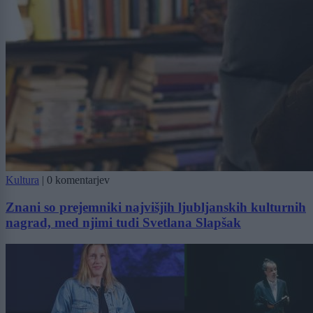
Kultura
|
0 komentarjev
Znani so prejemniki najvišjih ljubljanskih kulturnih
nagrad, med njimi tudi Svetlana Slapšak