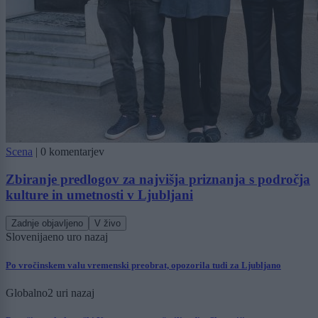
Scena
|
0 komentarjev
Zbiranje predlogov za najvišja priznanja s področja
kulture in umetnosti v Ljubljani
Zadnje objavljeno
V živo
Slovenija
eno uro nazaj
Po vročinskem valu vremenski preobrat, opozorila tudi za Ljubljano
Globalno
2 uri nazaj