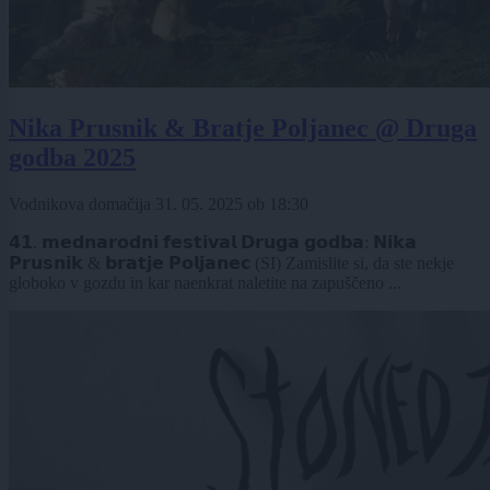
Nika Prusnik & Bratje Poljanec @ Druga
godba 2025
Vodnikova domačija
31. 05. 2025
ob
18:30
𝟰𝟭. 𝗺𝗲𝗱𝗻𝗮𝗿𝗼𝗱𝗻𝗶 𝗳𝗲𝘀𝘁𝗶𝘃𝗮𝗹 𝗗𝗿𝘂𝗴𝗮 𝗴𝗼𝗱𝗯𝗮: 𝗡𝗶𝗸𝗮
𝗣𝗿𝘂𝘀𝗻𝗶𝗸 & 𝗯𝗿𝗮𝘁𝗷𝗲 𝗣𝗼𝗹𝗷𝗮𝗻𝗲𝗰 (SI) Zamislite si, da ste nekje
globoko v gozdu in kar naenkrat naletite na zapuščeno ...