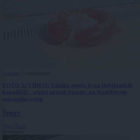
Lokalno
|
0 komentarjev
FOTO in VIDEO: Takšna gneča je na ljubljanskih
kopališčih - otroci zavzeli bazene, na Kodeljevem
omejujejo vstop
Šport
Vse v Šport
primerjava