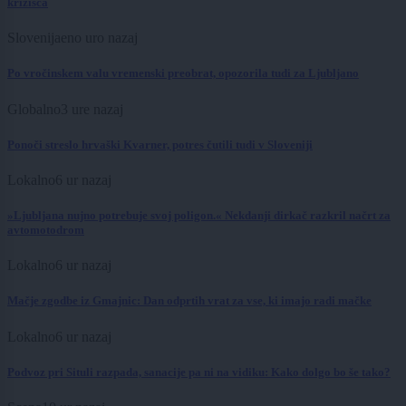
križišča
Slovenija
eno uro nazaj
Po vročinskem valu vremenski preobrat, opozorila tudi za Ljubljano
Globalno
3 ure nazaj
Ponoči streslo hrvaški Kvarner, potres čutili tudi v Sloveniji
Lokalno
6 ur nazaj
»Ljubljana nujno potrebuje svoj poligon.« Nekdanji dirkač razkril načrt za
avtomotodrom
Lokalno
6 ur nazaj
Mačje zgodbe iz Gmajnic: Dan odprtih vrat za vse, ki imajo radi mačke
Lokalno
6 ur nazaj
Podvoz pri Situli razpada, sanacije pa ni na vidiku: Kako dolgo bo še tako?