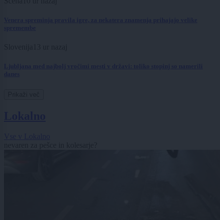
Scena
10 ur nazaj
Venera spreminja pravila igre, za nekatera znamenja prihajajo velike
spremembe
Slovenija
13 ur nazaj
Ljubljana med najbolj vročimi mesti v državi: toliko stopinj so namerili
danes
Prikaži več
Lokalno
Vse v Lokalno
nevaren za pešce in kolesarje?