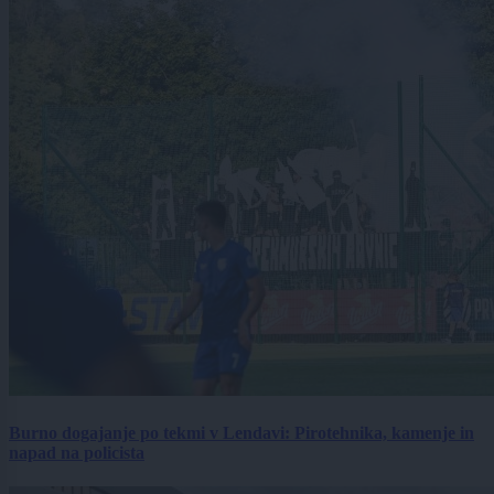
Burno dogajanje po tekmi v Lendavi: Pirotehnika, kamenje in
napad na policista