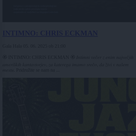
INTIMNO: CHRIS ECKMAN
Gala Hala
05. 06. 2025
ob
21:00
🏵️ INTIMNO: CHRIS ECKMAN 🏵️ 𝐼𝑛𝑡𝑖𝑚𝑛𝑖 𝑣𝑒𝑐̌𝑒𝑟 𝑧 𝑒𝑛𝑖𝑚 𝑛𝑎𝑗𝑣𝑒𝑐̌𝑗𝑖ℎ
𝑎𝑚𝑒𝑟𝑖𝑠̌𝑘𝑖ℎ 𝑘𝑎𝑛𝑡𝑎𝑣𝑡𝑜𝑟𝑗𝑒𝑣, 𝑧𝑎 𝑘𝑎𝑡𝑒𝑟𝑒𝑔𝑎 𝑖𝑚𝑎𝑚𝑜 𝑠𝑟𝑒𝑐̌𝑜, 𝑑𝑎 𝑧̌𝑖𝑣𝑖 𝑣 𝑛𝑎𝑠̌𝑒𝑚
𝑚𝑒𝑠𝑡𝑢. Pridružite se nam na ...