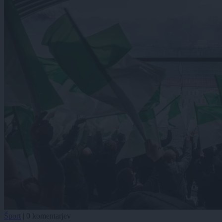
Šport
|
0 komentarjev