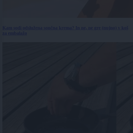
Kam sodi odslužena sončna krema? In ne, ne gre (nujno) v koš
za embalažo