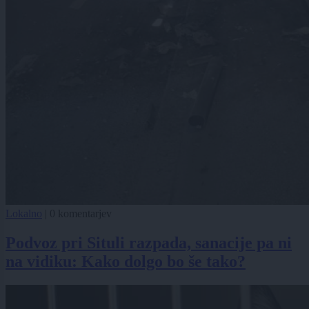
Lokalno
|
0 komentarjev
Podvoz pri Situli razpada, sanacije pa ni
na vidiku: Kako dolgo bo še tako?