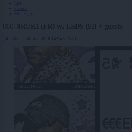
Igre
Forum
Mali oglasi
€€€: 8RUKI (FR) vs. LSDS (SI) + guests
gubicnives
|
24. maj 2026 14:54
v
Glasba