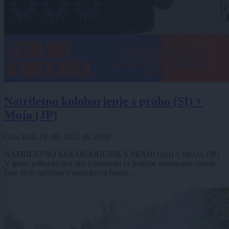
Natriletno kolobarjenje s praho (SI) +
Moja (JP)
Gala Hala
19. 06. 2025
ob
20:00
NATRILETNO KOLOBARJENJE S PRAHO (SI) + MOJA (JP)
V goste prihajata dva dua (slovenski za potrebe nastopanja zadnje
čase sicer razširjen v polnokrvni bend) ...