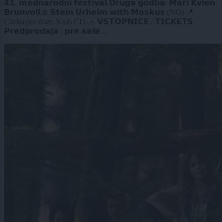
𝟰𝟭. 𝗺𝗲𝗱𝗻𝗮𝗿𝗼𝗱𝗻𝗶 𝗳𝗲𝘀𝘁𝗶𝘃𝗮𝗹 𝗗𝗿𝘂𝗴𝗮 𝗴𝗼𝗱𝗯𝗮: 𝗠𝗮𝗿𝗶 𝗞𝘃𝗶𝗲𝗻
𝗕𝗿𝘂𝗻𝘃𝗼𝗹𝗹 & 𝗦𝘁𝗲𝗶𝗻 𝗨𝗿𝗵𝗲𝗶𝗺 𝘄𝗶𝘁𝗵 𝗠𝗼𝘀𝗸𝘂𝘀 (NO) 📍
Cankarjev dom, Klub CD 🎫 𝗩𝗦𝗧𝗢𝗣𝗡𝗜𝗖𝗘 / 𝗧𝗜𝗖𝗞𝗘𝗧𝗦
𝗣𝗿𝗲𝗱𝗽𝗿𝗼𝗱𝗮𝗷𝗮 / 𝗽𝗿𝗲-𝘀𝗮𝗹𝗲 ...