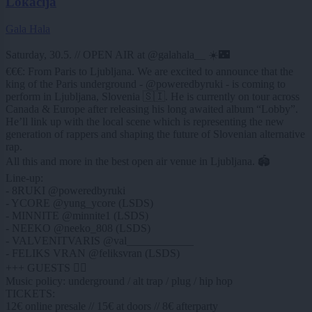
Lokacija
Gala Hala
Saturday, 30.5. // OPEN AIR at @galahala__ ☀️🌃
€€€: From Paris to Ljubljana. We are excited to announce that the
king of the Paris underground - @poweredbyruki - is coming to
perform in Ljubljana, Slovenia 🇸🇮. He is currently on tour across
Canada & Europe after releasing his long awaited album “Lobby”.
He’ll link up with the local scene which is representing the new
generation of rappers and shaping the future of Slovenian alternative
rap.
All this and more in the best open air venue in Ljubljana. 🏟️
Line-up:
- 8RUKI @poweredbyruki
- YCORE @yung_ycore (LSDS)
- MINNITE @minnite1 (LSDS)
- NEEKO @neeko_808 (LSDS)
- VALVENITVARIS @val____________
- FELIKS VRAN @feliksvran (LSDS)
+++ GUESTS 🤷‍♀️
Music policy: underground / alt trap / plug / hip hop
TICKETS:
12€ online presale // 15€ at doors // 8€ afterparty