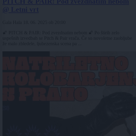
PITCH & PAIR: Pod zvezdnatim nebom
@ Letni vrt
Gala Hala
18. 06. 2025
ob
20:00
🌠 PITCH & PAIR: Pod zvezdnatim nebom 🌠 Po štirih zelo
uspešnih izvedbah se Pitch & Pair vrača. Če so novoletne zaobljube
že malo zbledele, ljubezenska scena pa ...