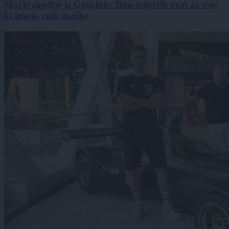
Mačje zgodbe iz Gmajnic: Dan odprtih vrat za vse,
ki imajo radi mačke