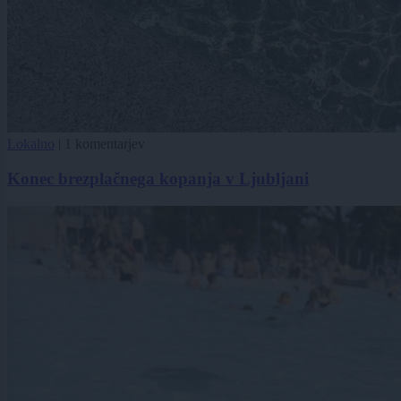
Lokalno
|
1 komentarjev
Konec brezplačnega kopanja v Ljubljani