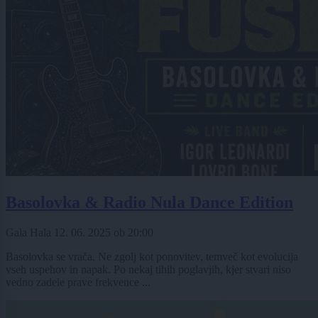
Basolovka & Radio Nula Dance Edition
Gala Hala
12. 06. 2025
ob
20:00
Basolovka se vrača. Ne zgolj kot ponovitev, temveč kot evolucija
vseh uspehov in napak. Po nekaj tihih poglavjih, kjer stvari niso
vedno zadele prave frekvence ...