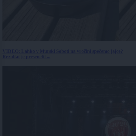
VIDEO: Lahko v Murski Soboti na vročini spečemo jajce?
Rezultat je presenetil ...