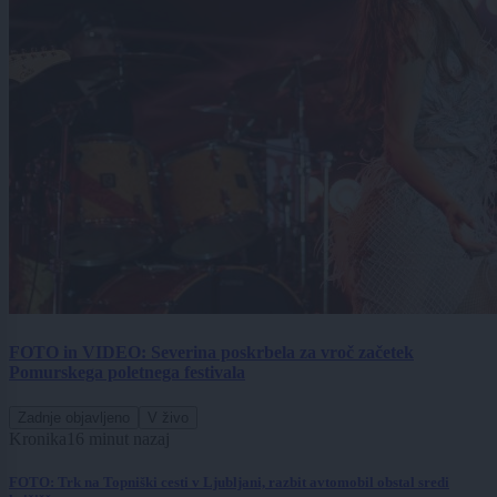
FOTO in VIDEO: Severina poskrbela za vroč začetek
Pomurskega poletnega festivala
Zadnje objavljeno
V živo
Kronika
16 minut nazaj
FOTO: Trk na Topniški cesti v Ljubljani, razbit avtomobil obstal sredi