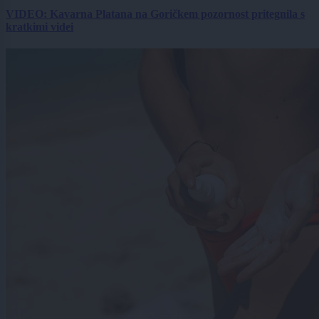
VIDEO: Kavarna Platana na Goričkem pozornost pritegnila s
kratkimi videi