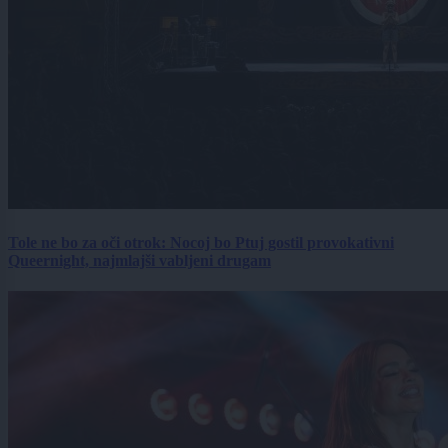
Tole ne bo za oči otrok: Nocoj bo Ptuj gostil provokativni
Queernight, najmlajši vabljeni drugam