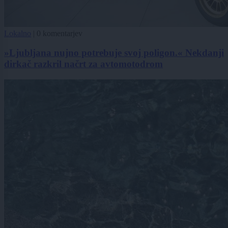
Lokalno
|
0 komentarjev
»Ljubljana nujno potrebuje svoj poligon.« Nekdanji
dirkač razkril načrt za avtomotodrom