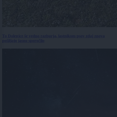
To Dolenjce še vedno razburja, lastnikom psov zdaj znova
pošiljajo jasno sporočilo