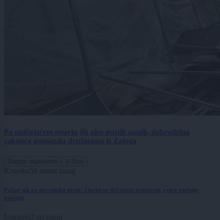
Po uničujočem neurju jih niso pustili samih, dobrodelna
zakonca pomagala družinama iz Zaloga
Zadnje objavljeno
V živo
Kronika
58 minut nazaj
Požar tik za slovensko mejo: Ogenj se širi proti avtocesti, veter otežuje
gašenje
Lokalno
2 uri nazaj