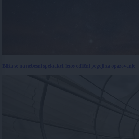
Bliža se na nebesni spektakel, letos odlični pogoji za opazovanje