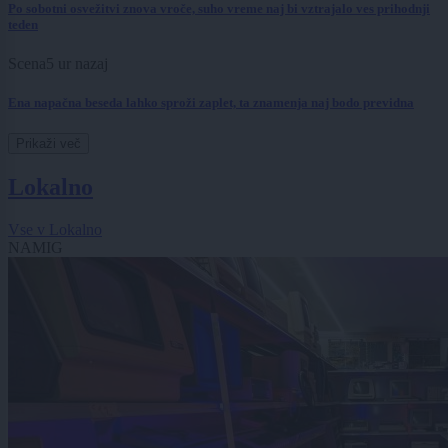
Po sobotni osvežitvi znova vroče, suho vreme naj bi vztrajalo ves prihodnji
teden
Scena
5 ur nazaj
Ena napačna beseda lahko sproži zaplet, ta znamenja naj bodo previdna
Prikaži več
Lokalno
Vse v Lokalno
NAMIG