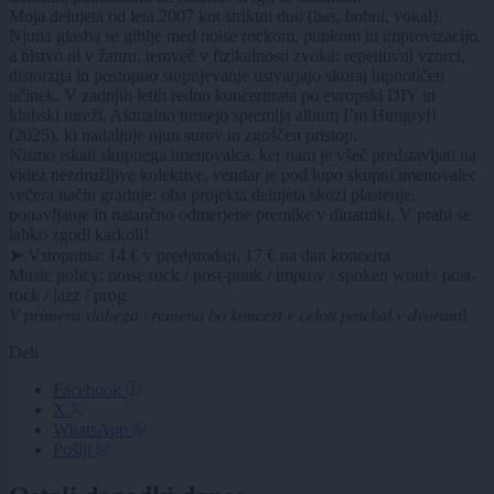
Moja delujeta od leta 2007 kot striktni duo (bas, bobni, vokal).
Njuna glasba se giblje med noise rockom, punkom in improvizacijo,
a bistvo ni v žanru, temveč v fizikalnosti zvoka: repetitivni vzorci,
distorzija in postopno stopnjevanje ustvarjajo skoraj hipnotičen
učinek. V zadnjih letih redno koncertirata po evropski DIY in
klubski mreži. Aktualno turnejo spremlja album I’m Hungry!!
(2025), ki nadaljuje njun surov in zgoščen pristop.
Nismo iskali skupnega imenovalca, ker nam je všeč predstavljati na
videz nezdružljive kolektive, vendar je pod lupo skupni imenovalec
večera način gradnje: oba projekta delujeta skozi plastenje,
ponavljanje in natančno odmerjene premike v dinamiki. V prahi se
lahko zgodi karkoli!
➤ Vstopnina: 14 € v predprodaji, 17 € na dan koncerta
Music policy: noise rock / post-punk / improv / spoken word / post-
rock / jazz / prog
𝑉 𝑝𝑟𝑖𝑚𝑒𝑟𝑢 𝑠𝑙𝑎𝑏𝑒𝑔𝑎 𝑣𝑟𝑒𝑚𝑒𝑛𝑎 𝑏𝑜 𝑘𝑜𝑛𝑐𝑒𝑟𝑡 𝑣 𝑐𝑒𝑙𝑜𝑡𝑖 𝑝𝑜𝑡𝑒𝑘𝑎𝑙 𝑣 𝑑𝑣𝑜𝑟𝑎𝑛𝑖!
Deli
Facebook
X
WhatsApp
Pošlji