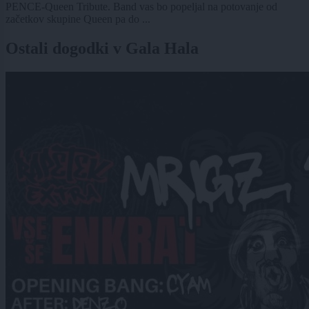
PENCE-Queen Tribute. Band vas bo popeljal na potovanje od
začetkov skupine Queen pa do ...
Ostali dogodki v Gala Hala