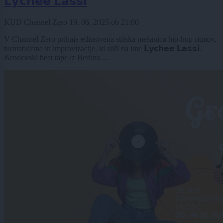
𝗟𝘆𝗰𝗵𝗲𝗲 𝗟𝗮𝘀𝘀𝗶
KUD Channel Zero
19. 06. 2025
ob
21:00
V Channel Zero prihaja edinstvena stilska mešanica hip-hop ritmov,
turntablizma in improvizacije, ki sliši na ime 𝗟𝘆𝗰𝗵𝗲𝗲 𝗟𝗮𝘀𝘀𝗶.
Bendovski beat tape iz Berlina ...