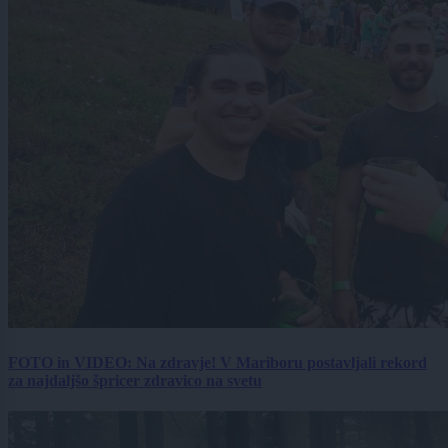
FOTO in VIDEO: Na zdravje! V Mariboru postavljali rekord
za najdaljšo špricer zdravico na svetu