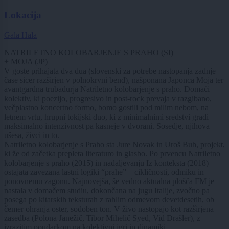
Lokacija
Gala Hala
NATRILETNO KOLOBARJENJE S PRAHO (SI)
+ MOJA (JP)
V goste prihajata dva dua (slovenski za potrebe nastopanja zadnje
čase sicer razširjen v polnokrvni bend), našponana Japonca Moja ter
avantgardna trubadurja Natriletno kolobarjenje s praho. Domači
kolektiv, ki poezijo, progresivo in post-rock prevaja v razgibano,
večplastno koncertno formo, bomo gostili pod milim nebom, na
letnem vrtu, hrupni tokijski duo, ki z minimalnimi sredstvi gradi
maksimalno intenzivnost pa kasneje v dvorani. Sosedje, njihova
ušesa, živci in to.
Natriletno kolobarjenje s Praho sta Jure Novak in Uroš Buh, projekt,
ki že od začetka prepleta literaturo in glasbo. Po prvencu Natriletno
kolobarjenje s praho (2015) in nadaljevanju Iz konteksta (2018)
ostajata zavezana lastni logiki “prahe” – cikličnosti, odmiku in
ponovnemu zagonu. Najnovejša, še vedno aktualna plošča FM je
nastala v domačem studiu, dokončana na jugu Italije, zvočno pa
posega po kitarskih teksturah z rahlim odmevom devetdesetih, ob
čemer ohranja oster, sodoben ton. V živo nastopajo kot razširjena
zasedba (Polona Janežič, Tibor Mihelič Syed, Vid Drašler), z
izrazitim poudarkom na kolektivni igri in dinamiki.