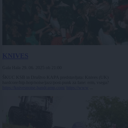
KNIVES
Gala Hala
29. 06. 2025
ob
21:00
ŠKUC KSB in Društvo KAPA predstavljata: Knives (UK)
hardcore/hip-hop/noise/jazz/post-punk za fane: erm, vsega?
https://knivesnoise.bandcamp.com/
https://www
...