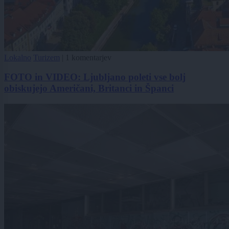
Lokalno
Turizem
|
1 komentarjev
FOTO in VIDEO: Ljubljano poleti vse bolj
obiskujejo Američani, Britanci in Španci