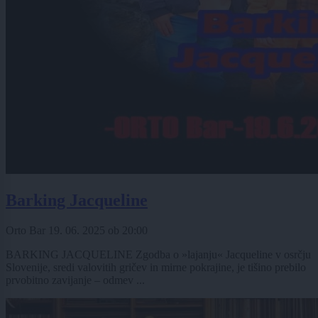
Barking Jacqueline
Orto Bar
19. 06. 2025
ob
20:00
BARKING JACQUELINE Zgodba o »lajanju« Jacqueline v osrčju
Slovenije, sredi valovitih gričev in mirne pokrajine, je tišino prebilo
prvobitno zavijanje – odmev ...