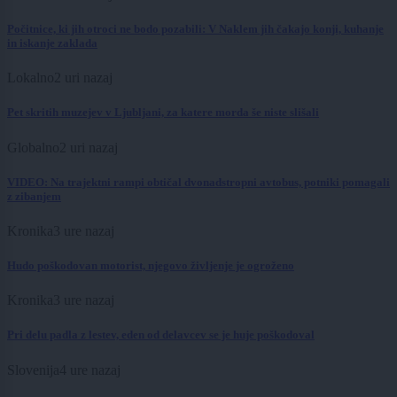
Počitnice, ki jih otroci ne bodo pozabili: V Naklem jih čakajo konji, kuhanje
in iskanje zaklada
Lokalno
2 uri nazaj
Pet skritih muzejev v Ljubljani, za katere morda še niste slišali
Globalno
2 uri nazaj
VIDEO: Na trajektni rampi obtičal dvonadstropni avtobus, potniki pomagali
z zibanjem
Kronika
3 ure nazaj
Hudo poškodovan motorist, njegovo življenje je ogroženo
Kronika
3 ure nazaj
Pri delu padla z lestev, eden od delavcev se je huje poškodoval
Slovenija
4 ure nazaj