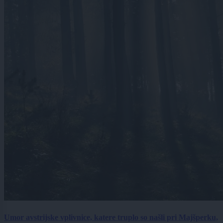
Umor avstrijske vplivnice, katere truplo so našli pri Majšperku,