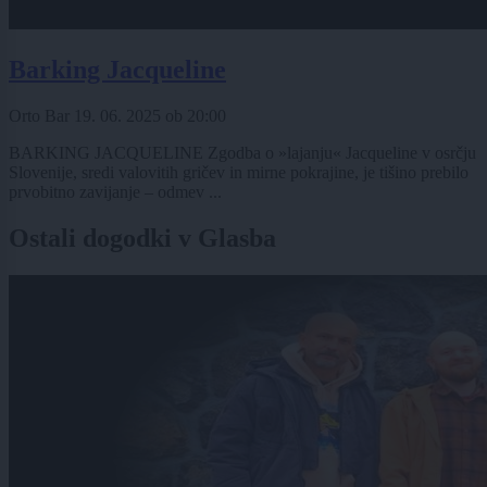
Barking Jacqueline
Orto Bar
19. 06. 2025
ob
20:00
BARKING JACQUELINE Zgodba o »lajanju« Jacqueline v osrčju
Slovenije, sredi valovitih gričev in mirne pokrajine, je tišino prebilo
prvobitno zavijanje – odmev ...
Ostali dogodki v Glasba