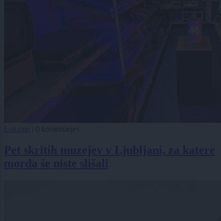
Lokalno
|
0 komentarjev
Pet skritih muzejev v Ljubljani, za katere
morda še niste slišali