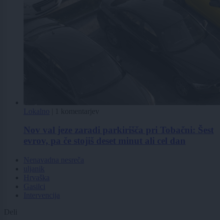
Lokalno
|
1 komentarjev
Nov val jeze zaradi parkirišča pri Tobačni: Šest
evrov, pa če stojiš deset minut ali cel dan
Nenavadna nesreča
uljanik
Hrvaška
Gasilci
Intervencija
Deli