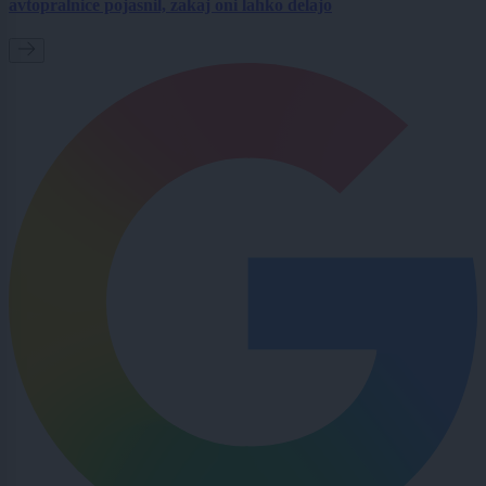
avtopralnice pojasnil, zakaj oni lahko delajo