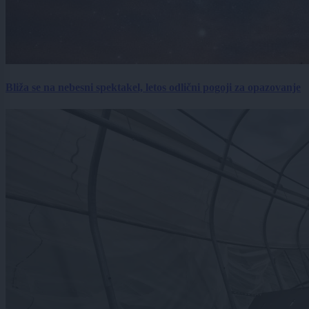
Bliža se na nebesni spektakel, letos odlični pogoji za opazovanje