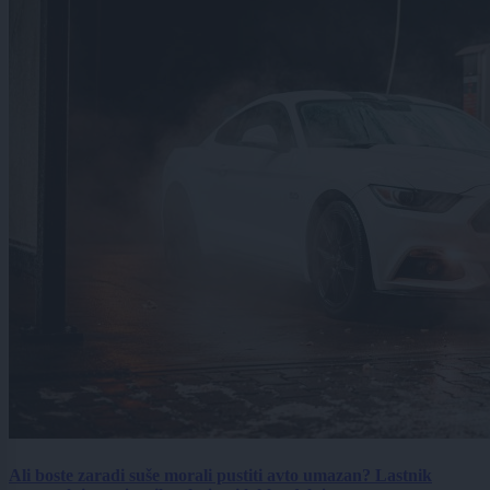
Ali boste zaradi suše morali pustiti avto umazan? Lastnik