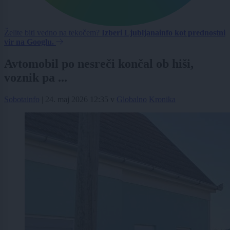
Želite biti vedno na tekočem?
Izberi Ljubljanainfo kot prednostni
vir na Googlu.
Avtomobil po nesreči končal ob hiši,
voznik pa ...
Sobotainfo
|
24. maj 2026 12:35
v
Globalno
Kronika