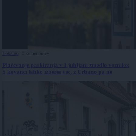
Lokalno
|
0 komentarjev
Plačevanje parkiranja v Ljubljani zmedlo voznike:
S kovanci lahko izbereš več, z Urbano pa ne