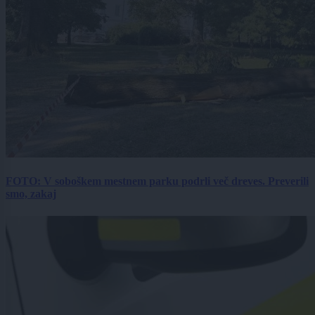
FOTO: V soboškem mestnem parku podrli več dreves. Preverili
smo, zakaj