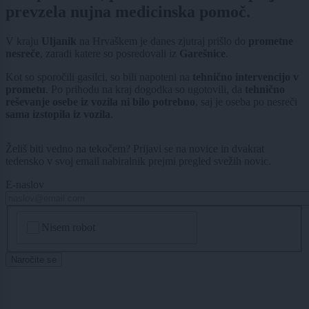
prevzela nujna medicinska pomoč.
V kraju
Uljanik
na Hrvaškem je danes zjutraj prišlo do
prometne
nesreče
, zaradi katere so posredovali iz
Garešnice
.
Kot so sporočili gasilci, so bili napoteni na
tehnično intervencijo v
prometu
. Po prihodu na kraj dogodka so ugotovili, da
tehnično
reševanje osebe iz vozila ni bilo potrebno
, saj je oseba po nesreči
sama izstopila iz vozila
.
Želiš biti vedno na tekočem? Prijavi se na novice in dvakrat
tedensko v svoj email nabiralnik prejmi pregled svežih novic.
E-naslov
CAPTCHA
Nisem robot
Naročite se