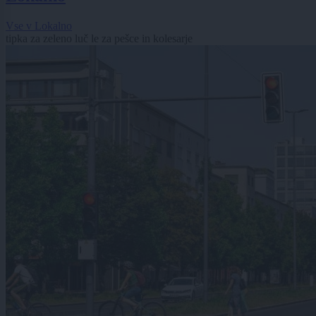
Vse v Lokalno
tipka za zeleno luč le za pešce in kolesarje