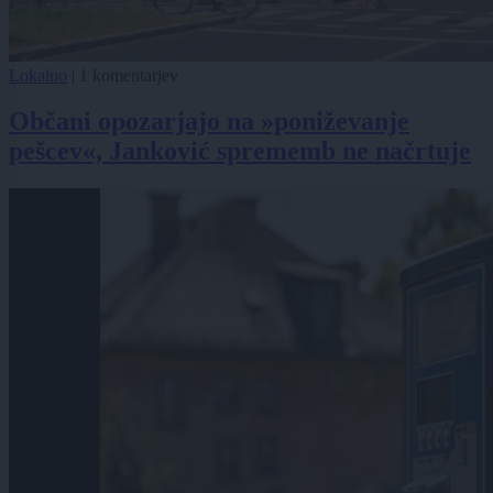
Lokalno
|
1 komentarjev
Občani opozarjajo na »poniževanje
pešcev«, Janković sprememb ne načrtuje