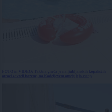
FOTO in VIDEO: Takšna gneča je na ljubljanskih kopališčih -
otroci zavzeli bazene, na Kodeljevem omejujejo vstop