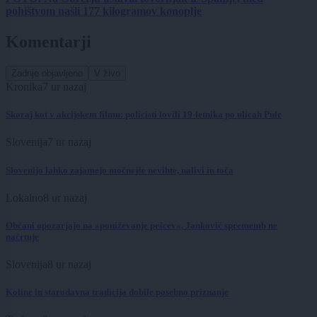
pohištvom našli 177 kilogramov konoplje
Komentarji
Zadnje objavljeno
V živo
Kronika
7 ur nazaj
Skoraj kot v akcijskem filmu: policisti lovili 19-letnika po ulicah Pule
Slovenija
7 ur nazaj
Slovenijo lahko zajamejo močnejše nevihte, nalivi in toča
Lokalno
8 ur nazaj
Občani opozarjajo na »poniževanje pešcev«, Janković sprememb ne
načrtuje
Slovenija
8 ur nazaj
Koline in starodavna tradicija dobile posebno priznanje