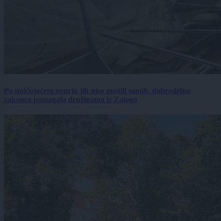
Po uničujočem neurju jih niso pustili samih, dobrodelna
zakonca pomagala družinama iz Zaloga