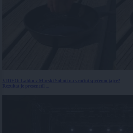
VIDEO: Lahko v Murski Soboti na vročini spečemo jajce?
Rezultat je presenetil ...