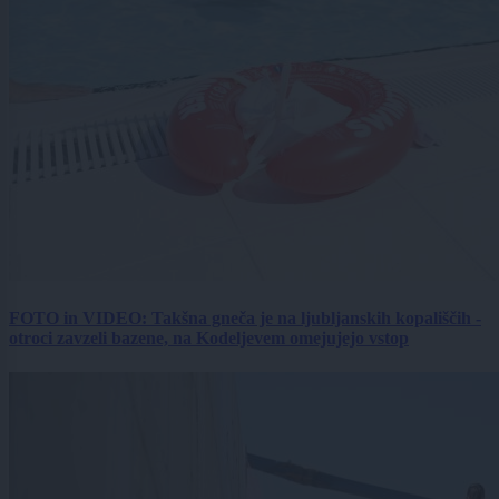
FOTO in VIDEO: Takšna gneča je na ljubljanskih kopališčih -
otroci zavzeli bazene, na Kodeljevem omejujejo vstop