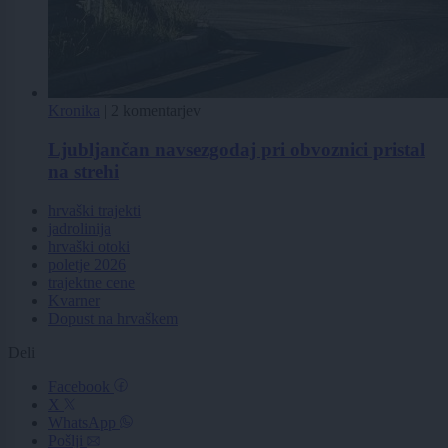
Kronika
|
2 komentarjev
Ljubljančan navsezgodaj pri obvoznici pristal
na strehi
hrvaški trajekti
jadrolinija
hrvaški otoki
poletje 2026
trajektne cene
Kvarner
Dopust na hrvaškem
Deli
Facebook
X
WhatsApp
Pošlji