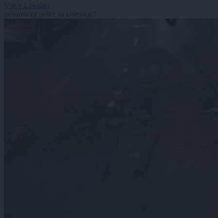
Vse v Lokalno
nevaren za pešce in kolesarje?