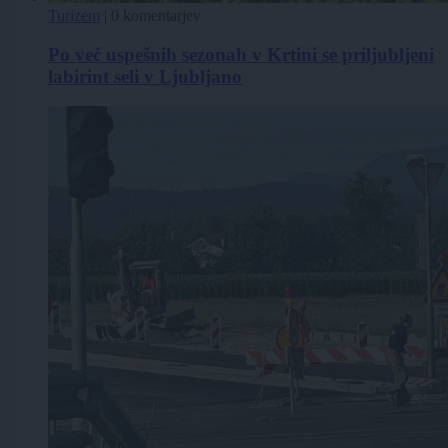
Turizem
|
0 komentarjev
Po več uspešnih sezonah v Krtini se priljubljeni
labirint seli v Ljubljano