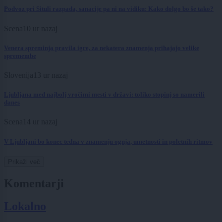
Podvoz pri Situli razpada, sanacije pa ni na vidiku: Kako dolgo bo še tako?
Scena
10 ur nazaj
Venera spreminja pravila igre, za nekatera znamenja prihajajo velike
spremembe
Slovenija
13 ur nazaj
Ljubljana med najbolj vročimi mesti v državi: toliko stopinj so namerili
danes
Scena
14 ur nazaj
V Ljubljani bo konec tedna v znamenju ognja, umetnosti in poletnih ritmov
Prikaži več
Komentarji
Lokalno