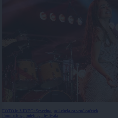
FOTO in VIDEO: Severina poskrbela za vroč začetek
Pomurskega poletnega festivala