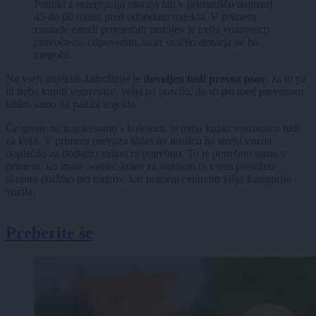
Potniki z rezervacijo morajo biti v pristanišču najmanj
45 do 60 minut pred odhodom trajekta. V primeru
zamude zaradi prometnih zastojev je treba vozovnico
pravočasno odpovedati, sicer vračilo denarja ne bo
mogoče.
Na vseh trajektih Jadrolinije je
dovoljen tudi prevoz psov
, za to pa
ni treba kupiti vozovnice, velja pa pravilo, da so psi med prevozom
lahko samo na palubi trajekta.
Če greste na trajekt samo s kolesom, je treba kupiti vozovnico tudi
za kolo. V primeru prevoza koles na nosilcu na strehi vozila
doplačilo za dodatno višino ni potrebno. To je potrebno samo v
primeru, ko imate nosilec koles za vozilom in s tem presežete
skupno dolžino pet metrov, kar pomeni cenovno višjo kategorijo
vozila.
Preberite še