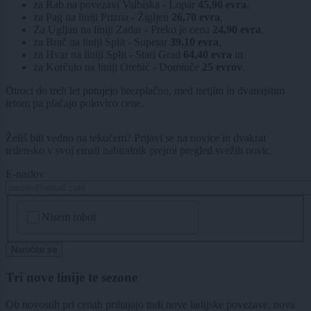
za Rab na povezavi Valbiska - Lopar
45,90 evra
,
za Pag na liniji Prizna - Žigljen
26,70 evra
,
Za Ugljan na liniji Zadar - Preko je cena
24,90 evra
,
za Brač na liniji Split - Supetar
39,10 evra
,
za Hvar na liniji Split - Stari Grad
64,40 evra
in
za Korčulo na liniji Orebić - Dominče
25 evrov
.
Otroci do treh let potujejo brezplačno, med tretjim in dvanajstim
letom pa plačajo polovico cene.
Želiš biti vedno na tekočem? Prijavi se na novice in dvakrat
tedensko v svoj email nabiralnik prejmi pregled svežih novic.
E-naslov
CAPTCHA
Nisem robot
Naročite se
Tri nove linije te sezone
Ob novostih pri cenah prihajajo tudi nove ladijske povezave, nova