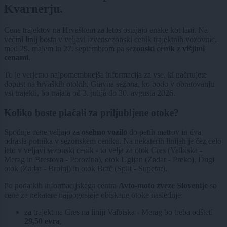
Kvarnerju.
Cene trajektov na Hrvaškem za letos ostajajo enake kot lani. Na
večini linij bosta v veljavi izvensezonski cenik trajektnih vozovnic,
med 29. majem in 27. septembrom pa
sezonski cenik z višjimi
cenami
.
To je verjetno najpomembnejša informacija za vse, ki načrtujete
dopust na hrvaških otokih. Glavna sezona, ko bodo v obratovanju
vsi trajekti, bo trajala od 3. julija do 30. avgusta 2026.
Koliko boste plačali za priljubljene otoke?
Spodnje cene veljajo za
osebno vozilo
do petih metrov in dva
odrasla potnika v sezonskem ceniku. Na nekaterih linijah je čez celo
leto v veljavi sezonski cenik - to velja za otok Cres (Valbiska -
Merag in Brestova - Porozina), otok Ugljan (Zadar - Preko), Dugi
otok (Zadar - Brbinj) in otok Brač (Split - Supetar).
Po podatkih informacijskega centra
Avto-moto zveze Slovenije
so
cene za nekatere najpogosteje obiskane otoke naslednje:
za trajekt na Cres na liniji Valbiska - Merag bo treba odšteti
29,50 evra
,