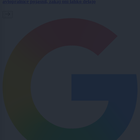
avtopralnice pojasnil, zakaj oni lahko delajo