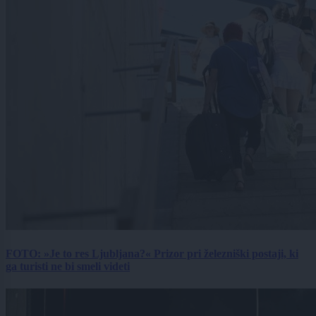
FOTO: »Je to res Ljubljana?« Prizor pri železniški postaji, ki
ga turisti ne bi smeli videti