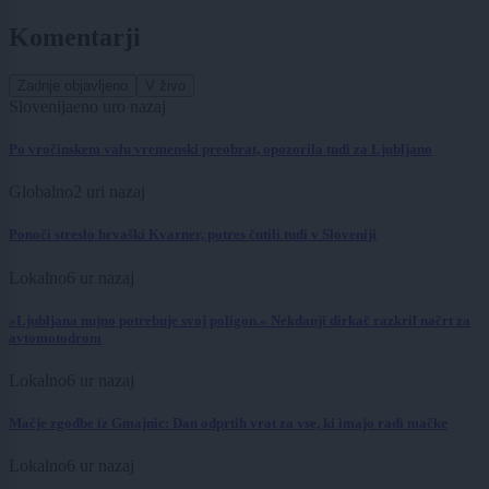
Komentarji
Zadnje objavljeno
V živo
Slovenija
eno uro nazaj
Po vročinskem valu vremenski preobrat, opozorila tudi za Ljubljano
Globalno
2 uri nazaj
Ponoči streslo hrvaški Kvarner, potres čutili tudi v Sloveniji
Lokalno
6 ur nazaj
»Ljubljana nujno potrebuje svoj poligon.« Nekdanji dirkač razkril načrt za
avtomotodrom
Lokalno
6 ur nazaj
Mačje zgodbe iz Gmajnic: Dan odprtih vrat za vse, ki imajo radi mačke
Lokalno
6 ur nazaj