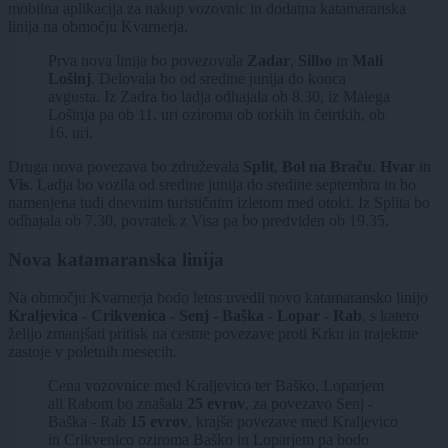
mobilna aplikacija za nakup vozovnic in dodatna katamaranska
linija na območju Kvarnerja.
Prva nova linija bo povezovala
Zadar
,
Silbo
in
Mali
Lošinj
. Delovala bo od sredine junija do konca
avgusta. Iz Zadra bo ladja odhajala ob 8.30, iz Malega
Lošinja pa ob 11. uri oziroma ob torkih in četrtkih, ob
16. uri.
Druga nova povezava bo združevala
Split
,
Bol na Braču
,
Hvar
in
Vis
. Ladja bo vozila od sredine junija do sredine septembra in bo
namenjena tudi dnevnim turističnim izletom med otoki. Iz Splita bo
odhajala ob 7.30, povratek z Visa pa bo predviden ob 19.35.
Nova katamaranska linija
Na območju Kvarnerja bodo letos uvedli novo katamaransko linijo
Kraljevica - Crikvenica - Senj - Baška - Lopar - Rab
, s katero
želijo zmanjšati pritisk na cestne povezave proti Krku in trajektne
zastoje v poletnih mesecih.
Cena vozovnice med Kraljevico ter Baško, Loparjem
ali Rabom bo znašala
25 evrov
, za povezavo Senj -
Baška - Rab
15 evrov
, krajše povezave med Kraljevico
in Crikvenico oziroma Baško in Loparjem pa bodo