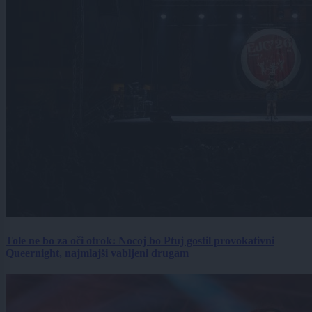
Tole ne bo za oči otrok: Nocoj bo Ptuj gostil provokativni
Queernight, najmlajši vabljeni drugam