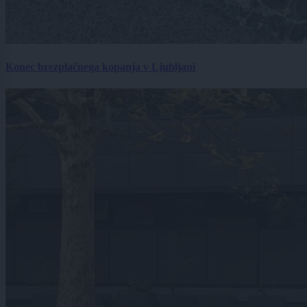
Konec brezplačnega kopanja v Ljubljani