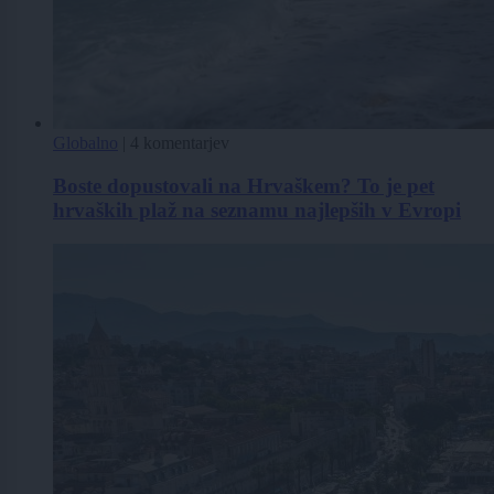
Globalno
|
4 komentarjev
Boste dopustovali na Hrvaškem? To je pet
hrvaških plaž na seznamu najlepših v Evropi