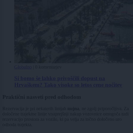
Globalno
|
0 komentarjev
Si bomo še lahko privoščili dopust na
Hrvaškem? Tako visoke so letos cene nočitev
Praktični nasveti pred odhodom
Rezervacija je pri nekaterih linijah
nujna
, ne zgolj priporočljiva. Za
določene trajektne linije vnaprejšnji nakup vozovnice omogoča tudi
rezervacijo prostora za vozilo, ki pa velja za točno določeno uro
odhoda trajekta.