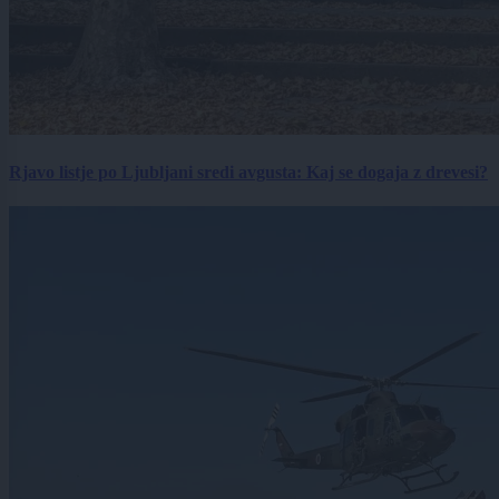
Rjavo listje po Ljubljani sredi avgusta: Kaj se dogaja z drevesi?