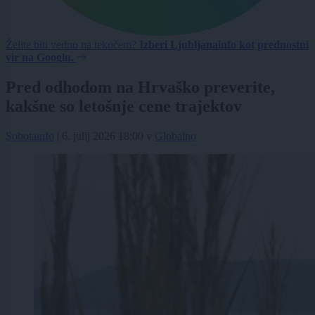
Želite biti vedno na tekočem?
Izberi Ljubljanainfo kot prednostni
vir na Googlu.
Pred odhodom na Hrvaško preverite,
kakšne so letošnje cene trajektov
Sobotainfo
|
6. julij 2026 18:00
v
Globalno