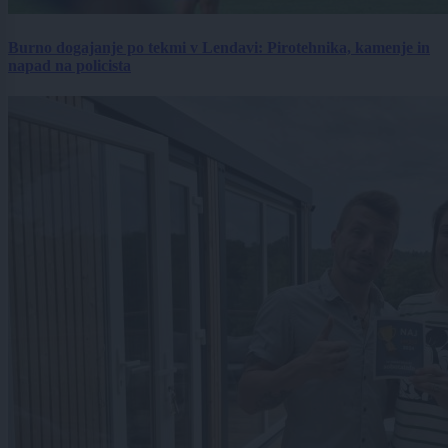
Burno dogajanje po tekmi v Lendavi: Pirotehnika, kamenje in
napad na policista