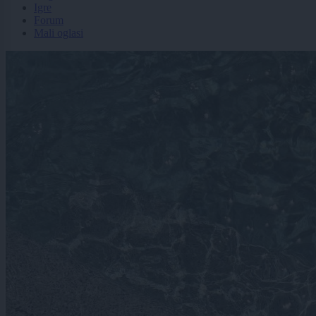
Igre
Forum
Mali oglasi