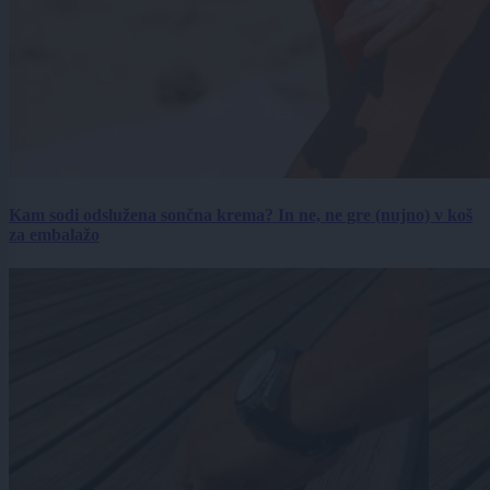
Kam sodi odslužena sončna krema? In ne, ne gre (nujno) v koš
za embalažo