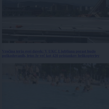
Vročina terja svoj davek: V UKC Ljubljana porast hudo
poškodovanih, letos že več kot 420 pristankov helikopterjev