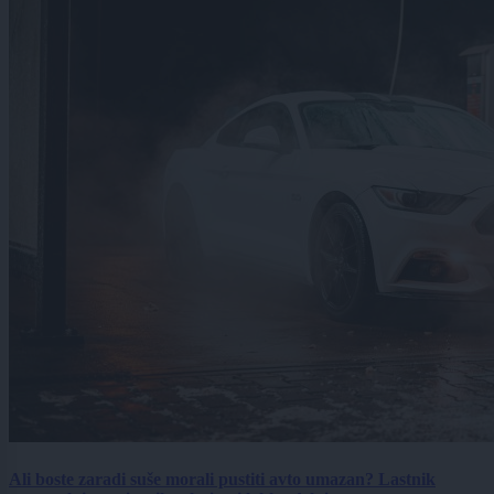
Ali boste zaradi suše morali pustiti avto umazan? Lastnik