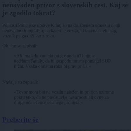
nenavaden prizor s slovenskih cest. Kaj se
je zgodilo tokrat?
Policisti Policijske uprave Kranj so na družbenem omrežju delili
nenavadno fotografijo, na kateri je vozilo, ki ima na strehi sup,
voznik pa ga drži kar z roko.
Ob tem so zapisali:
»Ali ima kdo kontakt od gospoda #Thing iz
#addamsFamily, da bi gospodu turistu pomagal SUP
držat. Vsaka dodatna roka bi prav prišla.«
Nadalje so zapisali:
»Tovor mora biti na vozilu naložen in pritrjen oziroma
pokrit tako, da ne predstavlja nevarnosti ali ovire za
druge udeležence cestnega prometa.«
Preberite še