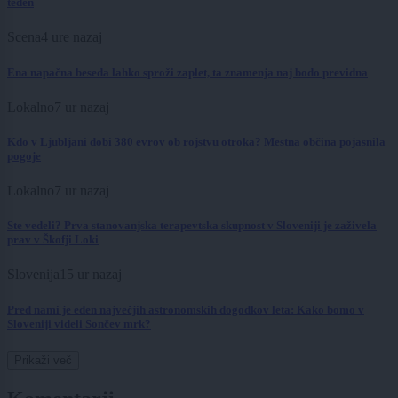
teden
Scena
4 ure nazaj
Ena napačna beseda lahko sproži zaplet, ta znamenja naj bodo previdna
Lokalno
7 ur nazaj
Kdo v Ljubljani dobi 380 evrov ob rojstvu otroka? Mestna občina pojasnila
pogoje
Lokalno
7 ur nazaj
Ste vedeli? Prva stanovanjska terapevtska skupnost v Sloveniji je zaživela
prav v Škofji Loki
Slovenija
15 ur nazaj
Pred nami je eden največjih astronomskih dogodkov leta: Kako bomo v
Sloveniji videli Sončev mrk?
Prikaži več