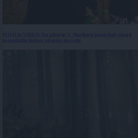
FOTO in VIDEO: Na zdravje! V Mariboru postavljali rekord
za najdaljšo špricer zdravico na svetu