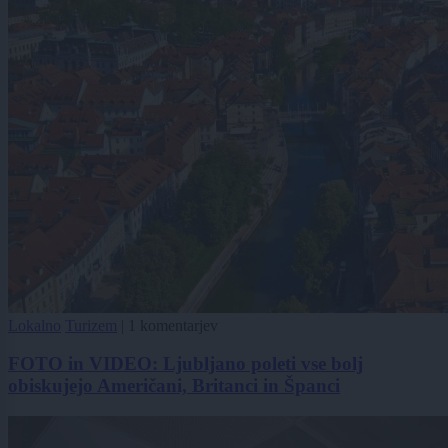
Lokalno
Turizem
|
1 komentarjev
FOTO in VIDEO: Ljubljano poleti vse bolj
obiskujejo Američani, Britanci in Španci