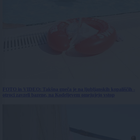
FOTO in VIDEO: Takšna gneča je na ljubljanskih kopališčih -
otroci zavzeli bazene, na Kodeljevem omejujejo vstop