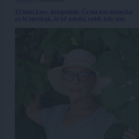
33-letni Eros, dvospolnik: Če me kot dojenčka
ne bi operirali, bi od nekdaj vedel, kdo sem