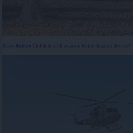
Rjavo listje po Ljubljani sredi avgusta: Kaj se dogaja z drevesi?