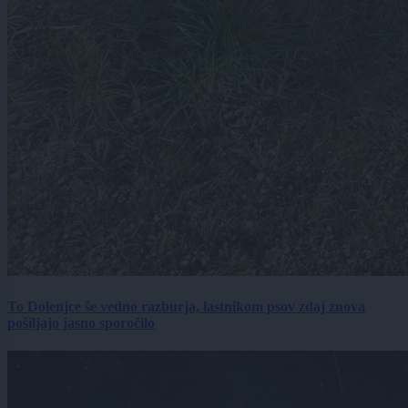
To Dolenjce še vedno razburja, lastnikom psov zdaj znova
pošiljajo jasno sporočilo