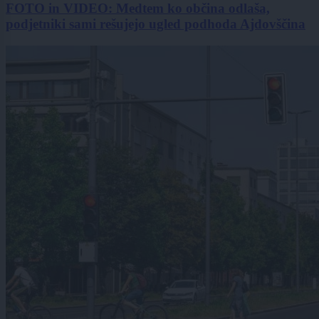
FOTO in VIDEO: Medtem ko občina odlaša,
podjetniki sami rešujejo ugled podhoda Ajdovščina