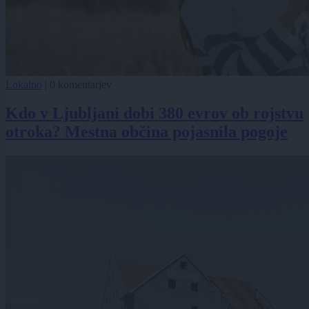
Lokalno
|
0 komentarjev
Kdo v Ljubljani dobi 380 evrov ob rojstvu
otroka? Mestna občina pojasnila pogoje