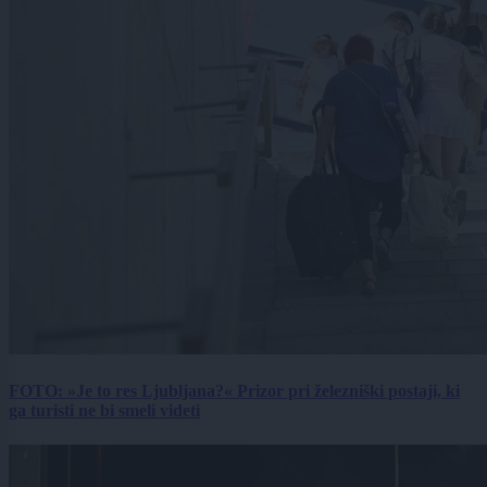
FOTO: »Je to res Ljubljana?« Prizor pri železniški postaji, ki
ga turisti ne bi smeli videti