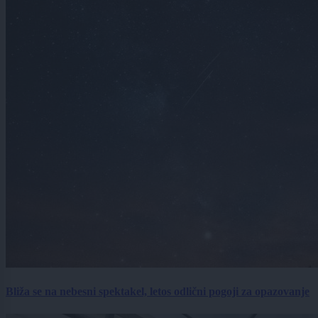
Bliža se na nebesni spektakel, letos odlični pogoji za opazovanje