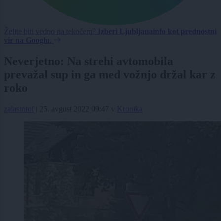
Želite biti vedno na tekočem?
Izberi Ljubljanainfo kot prednostni
vir na Googlu.
Neverjetno: Na strehi avtomobila
prevažal sup in ga med vožnjo držal kar z
roko
zalastritof
|
25. avgust 2022 09:47
v
Kronika