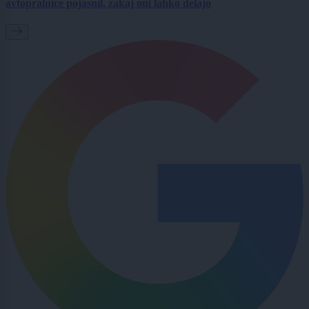
avtopralnice pojasnil, zakaj oni lahko delajo