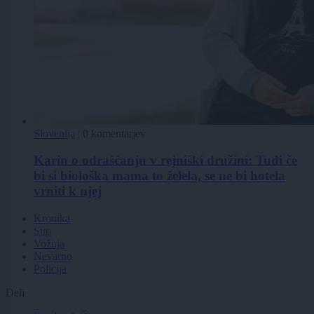
Slovenija
|
0 komentarjev
Karin o odraščanju v rejniški družini: Tudi če
bi si biološka mama to želela, se ne bi hotela
vrniti k njej
Kronika
Sup
Vožnja
Nevarno
Policija
Deli