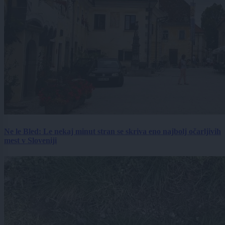
Ne le Bled: Le nekaj minut stran se skriva eno najbolj očarljivih
mest v Sloveniji