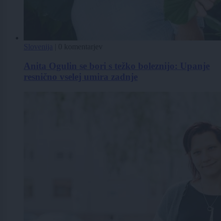
Slovenija
|
0 komentarjev
Anita Ogulin se bori s težko boleznijo: Upanje
resnično vselej umira zadnje