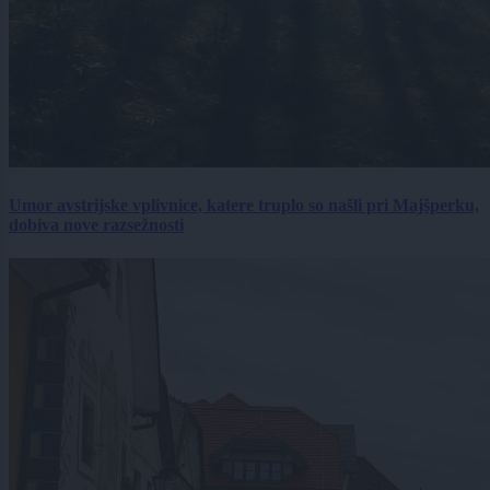
Umor avstrijske vplivnice, katere truplo so našli pri Majšperku,
dobiva nove razsežnosti