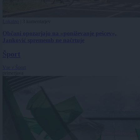
Lokalno
|
3 komentarjev
Občani opozarjajo na »poniževanje pešcev«,
Janković sprememb ne načrtuje
Šport
Vse v Šport
primerjava