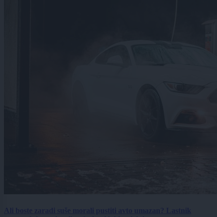
Ali boste zaradi suše morali pustiti avto umazan? Lastnik