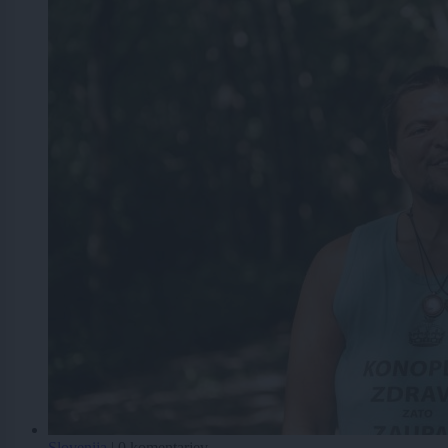
Slovenija
|
0 komentarjev