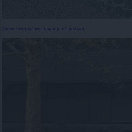
Konec brezplačnega kopanja v Ljubljani