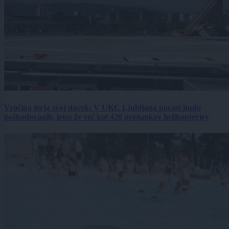
Vročina terja svoj davek: V UKC Ljubljana porast hudo
poškodovanih, letos že več kot 420 pristankov helikopterjev