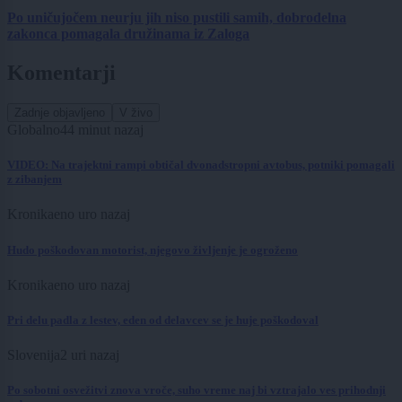
Po uničujočem neurju jih niso pustili samih, dobrodelna
zakonca pomagala družinama iz Zaloga
Komentarji
Zadnje objavljeno
V živo
Globalno
44 minut nazaj
VIDEO: Na trajektni rampi obtičal dvonadstropni avtobus, potniki pomagali
z zibanjem
Kronika
eno uro nazaj
Hudo poškodovan motorist, njegovo življenje je ogroženo
Kronika
eno uro nazaj
Pri delu padla z lestev, eden od delavcev se je huje poškodoval
Slovenija
2 uri nazaj
Po sobotni osvežitvi znova vroče, suho vreme naj bi vztrajalo ves prihodnji