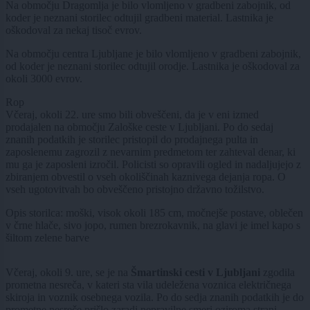
Na območju Dragomlja je bilo vlomljeno v gradbeni zabojnik, od
koder je neznani storilec odtujil gradbeni material. Lastnika je
oškodoval za nekaj tisoč evrov.
Na območju centra Ljubljane je bilo vlomljeno v gradbeni zabojnik,
od koder je neznani storilec odtujil orodje. Lastnika je oškodoval za
okoli 3000 evrov.
Rop
Včeraj, okoli 22. ure smo bili obveščeni, da je v eni izmed
prodajalen na območju Zaloške ceste v Ljubljani. Po do sedaj
znanih podatkih je storilec pristopil do prodajnega pulta in
zaposlenemu zagrozil z nevarnim predmetom ter zahteval denar, ki
mu ga je zaposleni izročil. Policisti so opravili ogled in nadaljujejo z
zbiranjem obvestil o vseh okoliščinah kaznivega dejanja ropa. O
vseh ugotovitvah bo obveščeno pristojno državno tožilstvo.
Opis storilca: moški, visok okoli 185 cm, močnejše postave, oblečen
v črne hlače, sivo jopo, rumen brezrokavnik, na glavi je imel kapo s
šiltom zelene barve
Včeraj, okoli 9. ure, se je na
Šmartinski cesti v Ljubljani
zgodila
prometna nesreča, v kateri sta vila udeležena voznica električnega
skiroja in voznik osebnega vozila. Po do sedja znanih podatkih je do
prometne nesreče prišlo zaradi nepravilne smeri oziroma strani