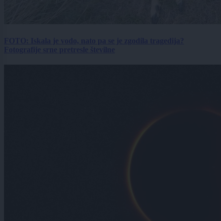
FOTO: Iskala je vodo, nato pa se je zgodila tragedija?
Fotografije srne pretresle številne