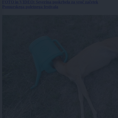
FOTO in VIDEO: Severina poskrbela za vroč začetek
Pomurskega poletnega festivala