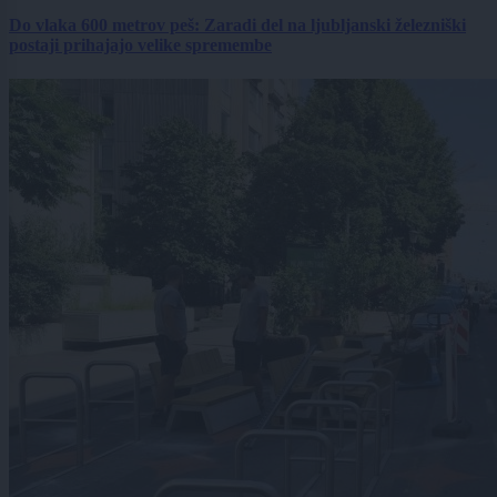
Do vlaka 600 metrov peš: Zaradi del na ljubljanski železniški
postaji prihajajo velike spremembe