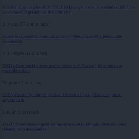
Vročina terja svoj davek: V UKC Ljubljana porast hudo poškodovanih, letos
že več kot 420 pristankov helikopterjev
Slovenija
57 minut nazaj
Konec brezplačne slovenščine za tujce? Vlada pripravlja pomembno
spremembo
Slovenija
eno uro nazaj
FOTO: Bela štorklja letos podira rekorde: V Sloveniji jih še nikoli ni
gnezdilo toliko!
Nogomet
2 uri nazaj
UEFA izbrala Ljubljančana: Rade Obrenović bo sodil na evropskem
superpokalu
Lokalno
2 uri nazaj
FOTO: Poškodovana protihrupna ograja ob ljubljanski obvoznici buri
duhove: Kdo jo bo saniral?