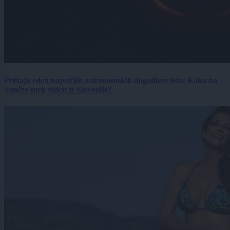
Prihaja eden največjih astronomskih dogodkov leta: Kako bo
Sončev mrk viden iz Slovenije?