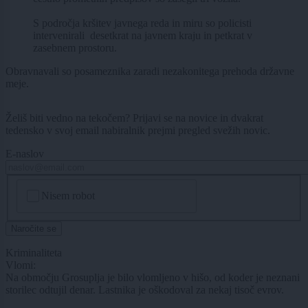
S področja kršitev javnega reda in miru so policisti
intervenirali desetkrat na javnem kraju in petkrat v
zasebnem prostoru.
Obravnavali so posameznika zaradi nezakonitega prehoda državne
meje.
Želiš biti vedno na tekočem? Prijavi se na novice in dvakrat
tedensko v svoj email nabiralnik prejmi pregled svežih novic.
E-naslov
CAPTCHA
Nisem robot
Naročite se
Kriminaliteta
Vlomi:
Na območju Grosuplja je bilo vlomljeno v hišo, od koder je neznani
storilec odtujil denar. Lastnika je oškodoval za nekaj tisoč evrov.