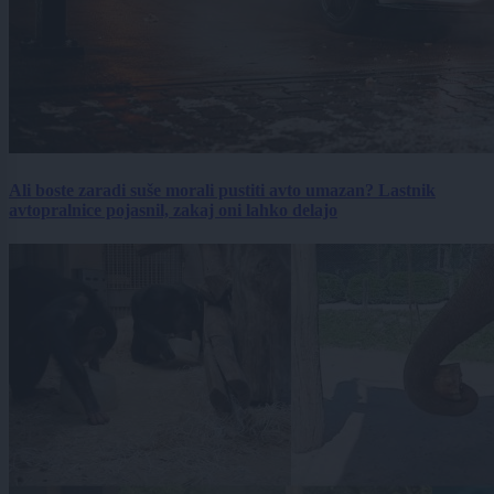
Ali boste zaradi suše morali pustiti avto umazan? Lastnik
avtopralnice pojasnil, zakaj oni lahko delajo