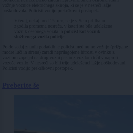
vožnje voznice električnega skiroja, ki se je v nesreči lažje
poškodovala. Policisti vodijo prekrškovni postopek.
Včeraj, nekaj pred 15. uro, se je v Selu pri Ihanu
zgodila prometna nesreča, v kateri sta bila udeležena
voznik osebnega vozila in
policist kot voznik
službenega vozila policije
.
Po do sedaj znanih podatkih je policist med nujno vožnjo (prižgane
modre luči in sirena) zaradi neprilagojene hitrosti v ovinku z
vozilom zapeljal na drug vozni pas in z vozilom trčil v naproti
vozeče vozilo. V nesreči so bili trije udeleženci lažje poškodovani.
Policisti vodijo prekrškovni postopek.
Preberite še