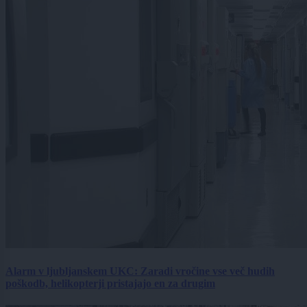
Alarm v ljubljanskem UKC: Zaradi vročine vse več hudih
poškodb, helikopterji pristajajo en za drugim