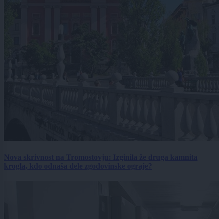
Nova skrivnost na Tromostovju: Izginila že druga kamnita
krogla, kdo odnaša dele zgodovinske ograje?