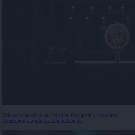
Tole ne bo za oči otrok: Nocoj bo Ptuj gostil provokativni
Queernight, najmlajši vabljeni drugam