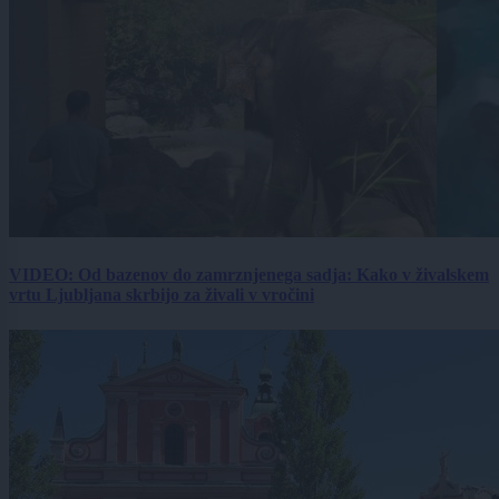
VIDEO: Od bazenov do zamrznjenega sadja: Kako v živalskem
vrtu Ljubljana skrbijo za živali v vročini