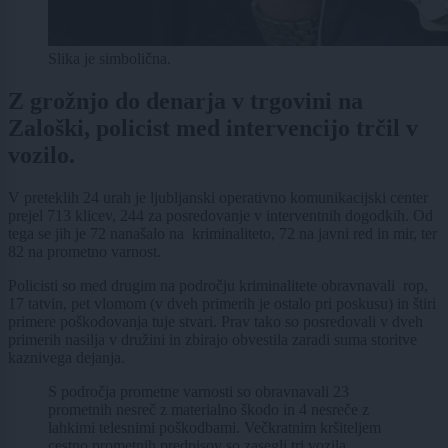
Slika je simbolična.
Z grožnjo do denarja v trgovini na
Zaloški, policist med intervencijo trčil v
vozilo.
V preteklih 24 urah je ljubljanski operativno komunikacijski center
prejel 713 klicev, 244 za posredovanje v interventnih dogodkih. Od
tega se jih je 72 nanašalo na kriminaliteto, 72 na javni red in mir, ter
82 na prometno varnost.
Policisti so med drugim na področju kriminalitete obravnavali rop,
17 tatvin, pet vlomom (v dveh primerih je ostalo pri poskusu) in štiri
primere poškodovanja tuje stvari. Prav tako so posredovali v dveh
primerih nasilja v družini in zbirajo obvestila zaradi suma storitve
kaznivega dejanja.
S področja prometne varnosti so obravnavali 23
prometnih nesreč z materialno škodo in 4 nesreče z
lahkimi telesnimi poškodbami. Večkratnim kršiteljem
cestno prometnih predpisov so zasegli tri vozila.