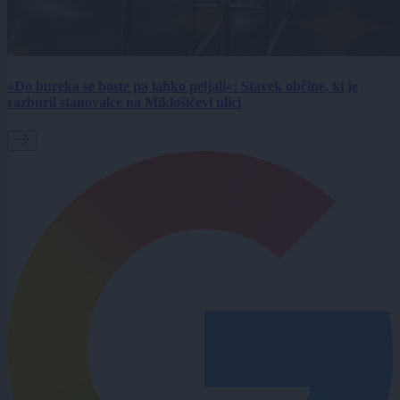
»Do bureka se boste pa lahko peljali«: Stavek občine, ki je
razburil stanovalce na Miklošičevi ulici