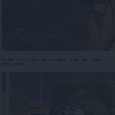
Že tako je vroče, Natalija Verboten pa še dodatno dviguje
temperaturo