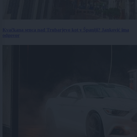
Kvačkana senca nad Trubarjevo kot v Španiji? Janković ima
odgovor