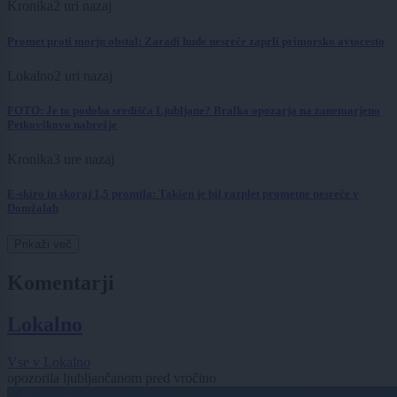
Kronika
2 uri nazaj
Promet proti morju obstal: Zaradi hude nesreče zaprli primorsko avtocesto
Lokalno
2 uri nazaj
FOTO: Je to podoba središča Ljubljane? Bralka opozarja na zanemarjeno
Petkovškovo nabrežje
Kronika
3 ure nazaj
E-skiro in skoraj 1,5 promila: Takšen je bil razplet prometne nesreče v
Domžalah
Prikaži več
Komentarji
Lokalno
Vse v Lokalno
opozorila ljubljančanom pred vročino