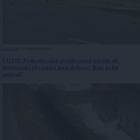
Lokalno
|
0 komentarjev
FOTO: Poškodovana protihrupna ograja ob
ljubljanski obvoznici buri duhove: Kdo jo bo
saniral?