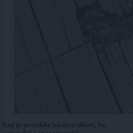
Kaj je povedala lokalna oblast, bo
'opravila' s to sramotno?