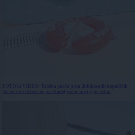
FOTO in VIDEO: Takšna gneča je na ljubljanskih kopališčih -
otroci zavzeli bazene, na Kodeljevem omejujejo vstop