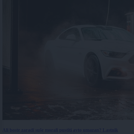
Ali boste zaradi suše morali pustiti avto umazan? Lastnik