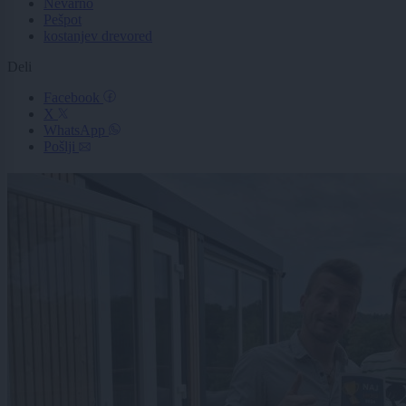
Nevarno
Pešpot
kostanjev drevored
Deli
Facebook
X
WhatsApp
Pošlji