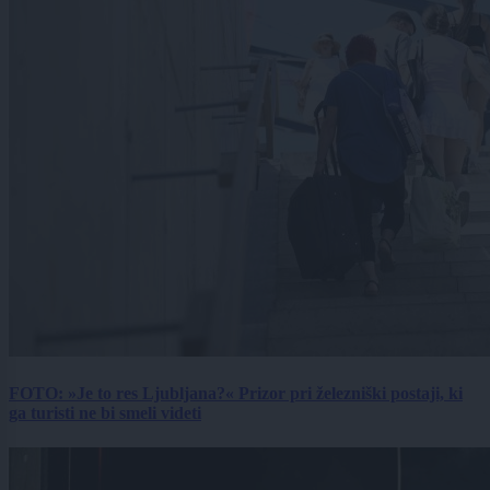
FOTO: »Je to res Ljubljana?« Prizor pri železniški postaji, ki
ga turisti ne bi smeli videti