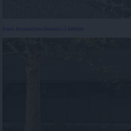
Konec brezplačnega kopanja v Ljubljani