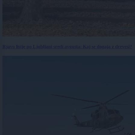
Rjavo listje po Ljubljani sredi avgusta: Kaj se dogaja z drevesi?