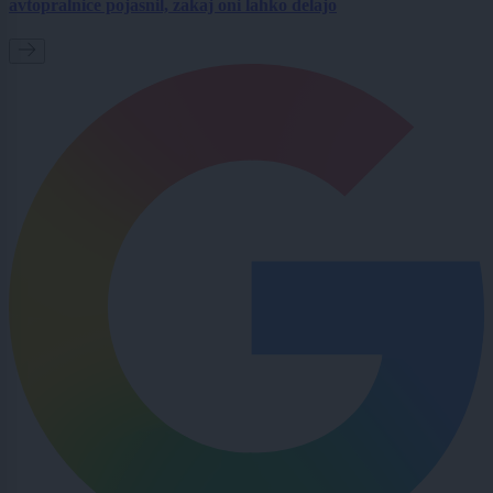
avtopralnice pojasnil, zakaj oni lahko delajo