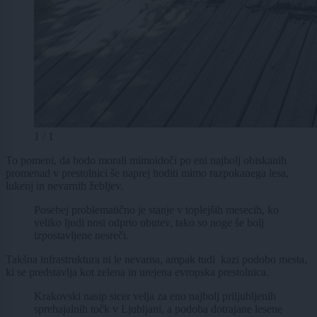
1 / 1
To pomeni, da bodo morali mimoidoči po eni najbolj obiskanih
promenad v prestolnici še naprej hoditi mimo razpokanega lesa,
lukenj in nevarnih žebljev.
Posebej problematično je stanje v toplejših mesecih, ko
veliko ljudi nosi odprto obutev, tako so noge še bolj
izpostavljene nesreči.
Takšna infrastruktura ni le nevarna, ampak tudi kazi podobo mesta,
ki se predstavlja kot zelena in urejena evropska prestolnica.
Krakovski nasip sicer velja za eno najbolj priljubljenih
sprehajalnih točk v Ljubljani, a podoba dotrajane lesene