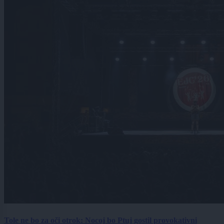
Tole ne bo za oči otrok: Nocoj bo Ptuj gostil provokativni