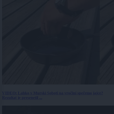
VIDEO: Lahko v Murski Soboti na vročini spečemo jajce?
Rezultat je presenetil ...