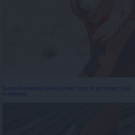
Kam sodi odslužena sončna krema? In ne, ne gre (nujno) v koš
za embalažo