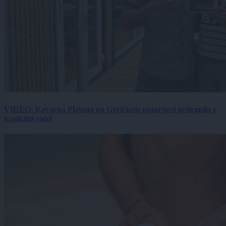
VIDEO: Kavarna Platana na Goričkem pozornost pritegnila s
kratkimi videi