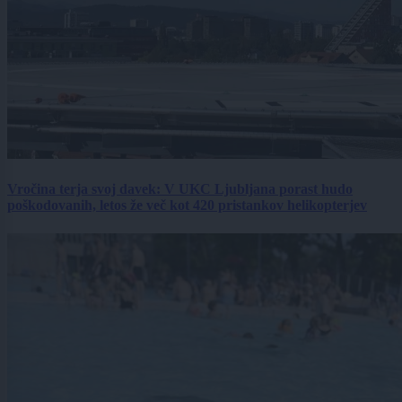
Vročina terja svoj davek: V UKC Ljubljana porast hudo
poškodovanih, letos že več kot 420 pristankov helikopterjev