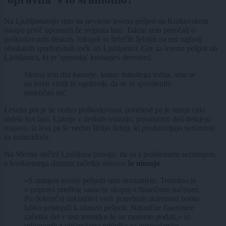
Na
Ljubljanainfo
smo na nevarno leseno pešpot na Krakovskem
nasipu prvič opozorili že avgusta lani. Takrat smo poročali o
poškodovanih deskah, luknjah in štrlečih žebljih na eni najbolj
obiskanih sprehajalnih točk ob Ljubljanici. Gre za leseno pešpot ob
Ljubljanici, ki jo 'spremlja' kostanjev drevored.
Skoraj leto dni kasneje, konec minulega tedna, smo se
na teren vrnili in ugotovili, da se ni spremenilo
praktično nič.
Lesena pot je še vedno poškodovana, ponekod pa je stanje celo
slabše kot lani. Luknje v deskah ostajajo, posamezni deli delujejo
majavo, iz lesa pa še vedno štrlijo žeblji, ki predstavljajo nevarnost
za mimoidoče.
Na Mestni občini Ljubljana pravijo, da so s problemom seznanjeni,
a konkretnega datuma začetka obnove
še nimajo
.
»S stanjem lesene pešpoti smo seznanjeni. Trenutno je
v pripravi predlog sanacije skupaj s finančnim načrtom.
Po dokončni uskladitvi vseh potrebnih aktivnosti bomo
lahko pristopili k obnovi pešpoti. Natančne časovnice
začetka del v tem trenutku še ne moremo podati,« so
odgovorili z občinskega oddelka za gospodarske