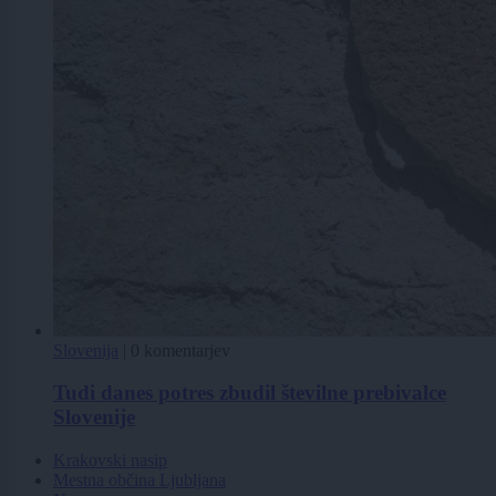
Slovenija
|
0 komentarjev
Tudi danes potres zbudil številne prebivalce
Slovenije
Krakovski nasip
Mestna občina Ljubljana