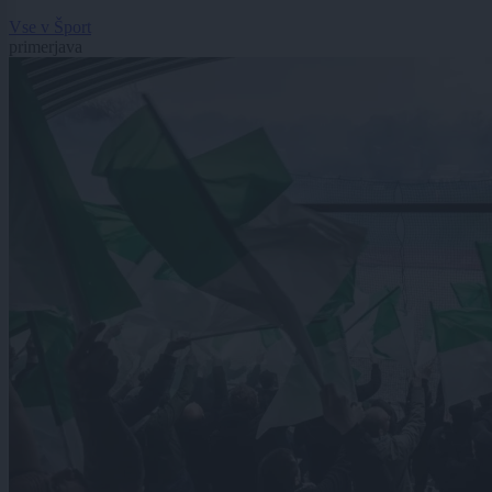
Vse v Šport
primerjava