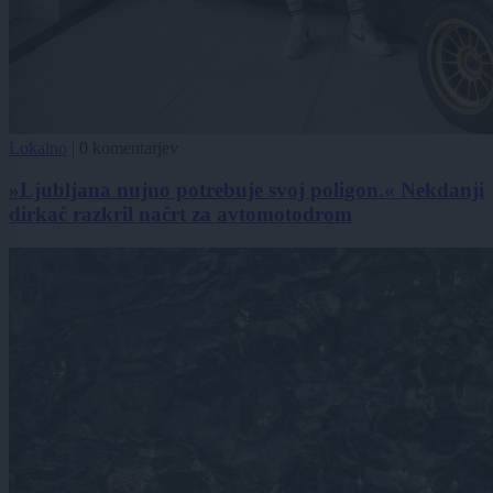
Lokalno
|
0 komentarjev
»Ljubljana nujno potrebuje svoj poligon.« Nekdanji
dirkač razkril načrt za avtomotodrom