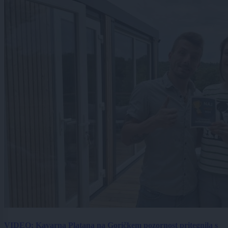
VIDEO: Kavarna Platana na Goričkem pozornost pritegnila s