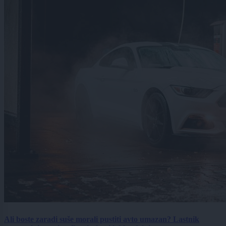
Ali boste zaradi suše morali pustiti avto umazan? Lastnik