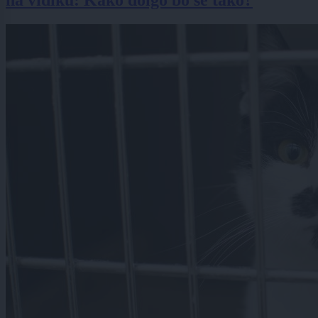
na vidiku: Kako dolgo bo še tako?