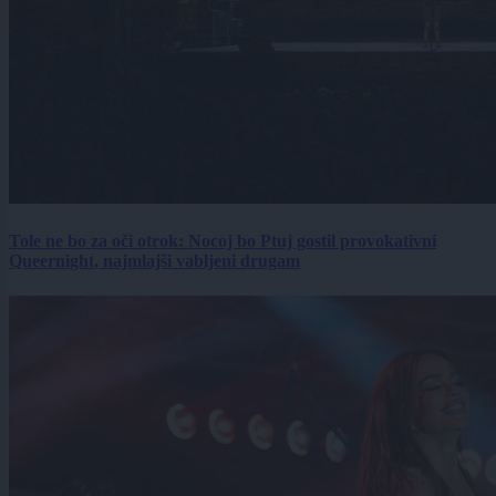
Tole ne bo za oči otrok: Nocoj bo Ptuj gostil provokativni
Queernight, najmlajši vabljeni drugam