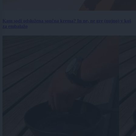
Kam sodi odslužena sončna krema? In ne, ne gre (nujno) v koš
za embalažo