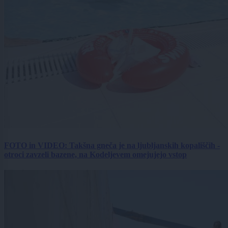
FOTO in VIDEO: Takšna gneča je na ljubljanskih kopališčih -
otroci zavzeli bazene, na Kodeljevem omejujejo vstop