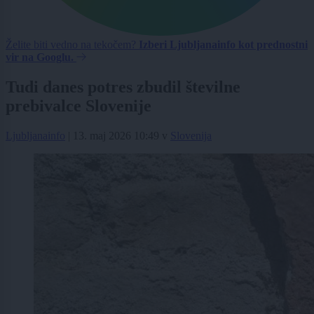
Želite biti vedno na tekočem?
Izberi Ljubljanainfo kot prednostni
vir na Googlu.
Tudi danes potres zbudil številne
prebivalce Slovenije
Ljubljanainfo
|
13. maj 2026 10:49
v
Slovenija