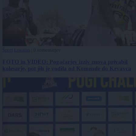
Šport
Lokalno
|
0 komentarjev
FOTO in VIDEO: Pogačarjev izziv znova privabil
kolesarje, pot jih je vodila od Komende do Krvavca