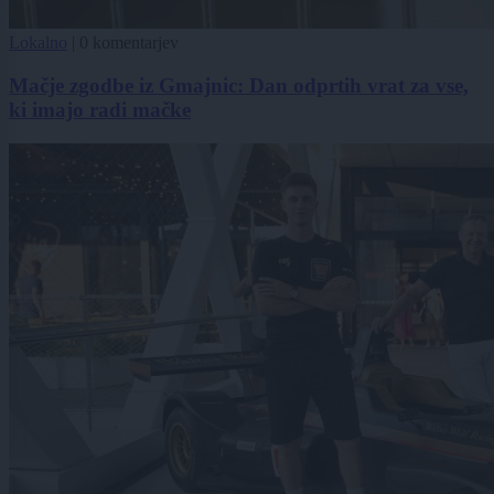
Lokalno
|
0 komentarjev
Mačje zgodbe iz Gmajnic: Dan odprtih vrat za vse,
ki imajo radi mačke