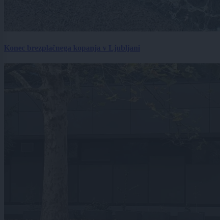
Konec brezplačnega kopanja v Ljubljani