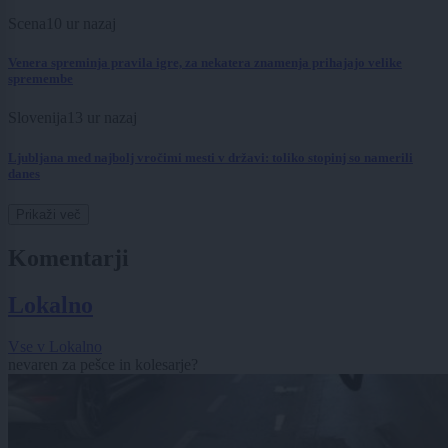
Scena
10 ur nazaj
Venera spreminja pravila igre, za nekatera znamenja prihajajo velike
spremembe
Slovenija
13 ur nazaj
Ljubljana med najbolj vročimi mesti v državi: toliko stopinj so namerili
danes
Prikaži več
Komentarji
Lokalno
Vse v Lokalno
nevaren za pešce in kolesarje?