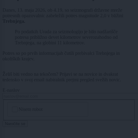
Danes, 13. maja 2026, ob 4.19, so seizmografi državne mreže
potresnih opazovalnic zabeležili potres magnitude 2,0 v bližini
Trebnjega.
Po podatkih Urada za seizmologijo je bilo nadžarišče
potresa približno devet kilometrov severozahodno od
Trebnjega, na globini 11 kilometrov.
Potres so po prvih informacijah čutili prebivalci Trebnjega in
okoliških krajev.
Želiš biti vedno na tekočem? Prijavi se na novice in dvakrat
tedensko v svoj email nabiralnik prejmi pregled svežih novic.
E-naslov
CAPTCHA
Nisem robot
Naročite se