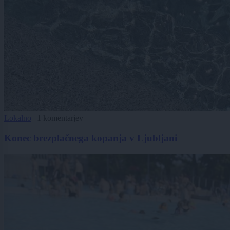
Lokalno
|
1 komentarjev
Konec brezplačnega kopanja v Ljubljani