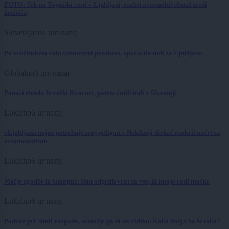
FOTO: Trk na Topniški cesti v Ljubljani, razbit avtomobil obstal sredi
križišča
Slovenija
eno uro nazaj
Po vročinskem valu vremenski preobrat, opozorila tudi za Ljubljano
Globalno
3 ure nazaj
Ponoči streslo hrvaški Kvarner, potres čutili tudi v Sloveniji
Lokalno
6 ur nazaj
»Ljubljana nujno potrebuje svoj poligon.« Nekdanji dirkač razkril načrt za
avtomotodrom
Lokalno
6 ur nazaj
Mačje zgodbe iz Gmajnic: Dan odprtih vrat za vse, ki imajo radi mačke
Lokalno
6 ur nazaj
Podvoz pri Situli razpada, sanacije pa ni na vidiku: Kako dolgo bo še tako?