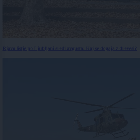
Rjavo listje po Ljubljani sredi avgusta: Kaj se dogaja z drevesi?