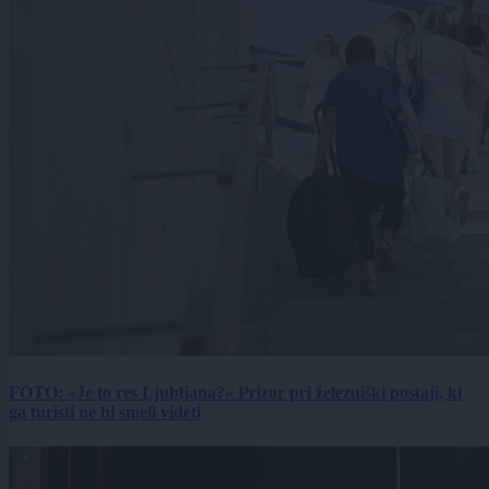
FOTO: »Je to res Ljubljana?« Prizor pri železniški postaji, ki
ga turisti ne bi smeli videti