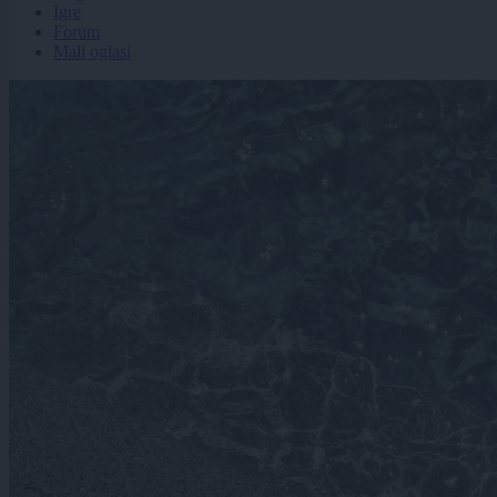
Igre
Forum
Mali oglasi