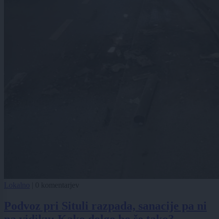
Lokalno
|
0 komentarjev
Podvoz pri Situli razpada, sanacije pa ni