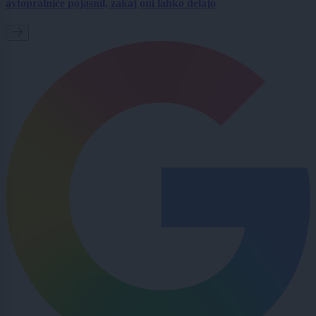
avtopralnice pojasnil, zakaj oni lahko delajo