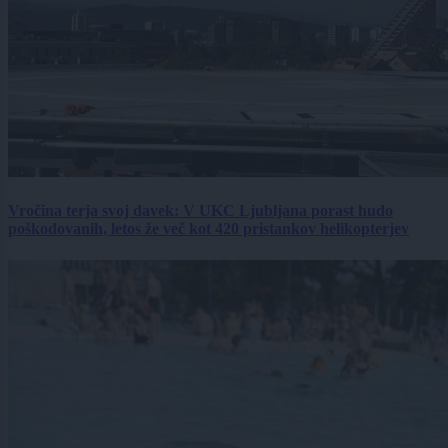
Vročina terja svoj davek: V UKC Ljubljana porast hudo
poškodovanih, letos že več kot 420 pristankov helikopterjev