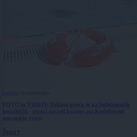
Lokalno
|
0 komentarjev
FOTO in VIDEO: Takšna gneča je na ljubljanskih
kopališčih - otroci zavzeli bazene, na Kodeljevem
omejujejo vstop
Šport