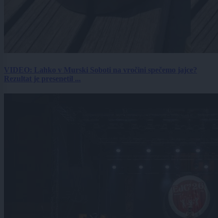
VIDEO: Lahko v Murski Soboti na vročini spečemo jajce?
Rezultat je presenetil ...