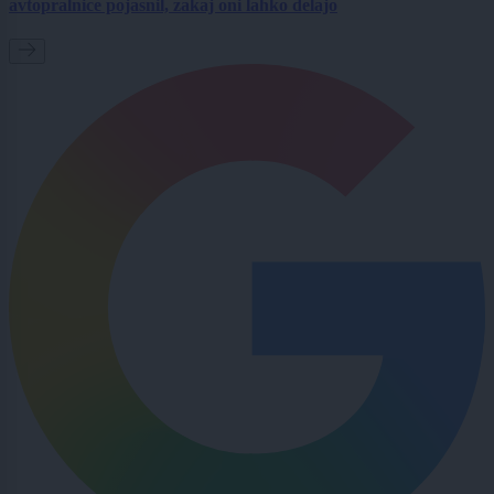
avtopralnice pojasnil, zakaj oni lahko delajo