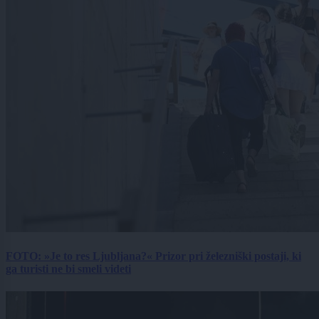
FOTO: »Je to res Ljubljana?« Prizor pri železniški postaji, ki
ga turisti ne bi smeli videti