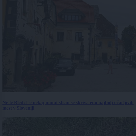
Ne le Bled: Le nekaj minut stran se skriva eno najbolj očarljivih
mest v Sloveniji