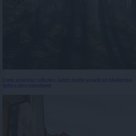
Umor avstrijske vplivnice, katere truplo so našli pri Majšperku,
dobiva nove razsežnosti