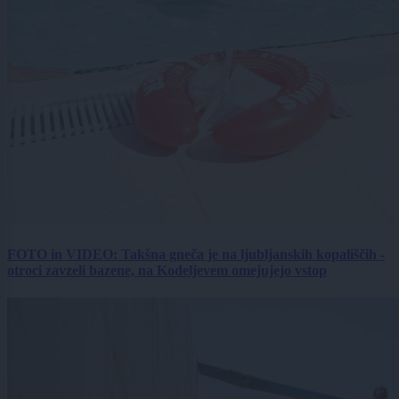
FOTO in VIDEO: Takšna gneča je na ljubljanskih kopališčih -
otroci zavzeli bazene, na Kodeljevem omejujejo vstop