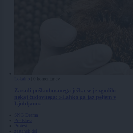
Lokalno
|
0 komentarjev
Zaradi poškodovanega ježka se je zgodilo
nekaj čudovitega: »Lahko ga jaz peljem v
Ljubljano«
SNG Drama
Predstava
Protest
zastanek del