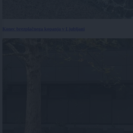
Konec brezplačnega kopanja v Ljubljani