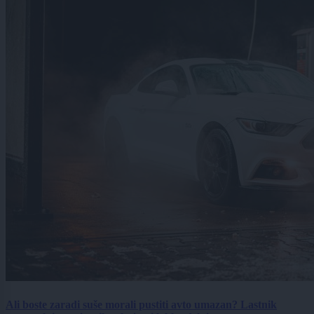
Ali boste zaradi suše morali pustiti avto umazan? Lastnik