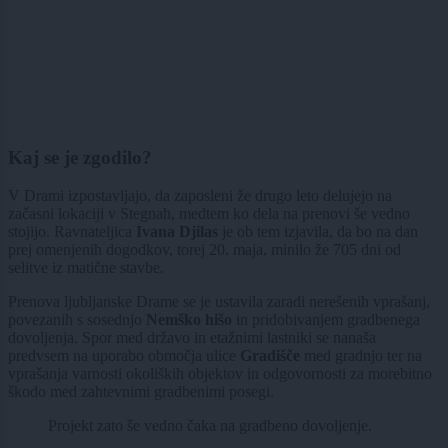
Kaj se je zgodilo?
V Drami izpostavljajo, da zaposleni že drugo leto delujejo na
začasni lokaciji v Stegnah, medtem ko dela na prenovi še vedno
stojijo. Ravnateljica
Ivana Djilas
je ob tem izjavila, da bo na dan
prej omenjenih dogodkov, torej 20. maja, minilo že 705 dni od
selitve iz matične stavbe.
Prenova ljubljanske Drame se je ustavila zaradi nerešenih vprašanj,
povezanih s sosednjo
Nemško hišo
in pridobivanjem gradbenega
dovoljenja. Spor med državo in etažnimi lastniki se nanaša
predvsem na uporabo območja ulice
Gradišče
med gradnjo ter na
vprašanja varnosti okoliških objektov in odgovornosti za morebitno
škodo med zahtevnimi gradbenimi posegi.
Projekt zato še vedno čaka na gradbeno dovoljenje.