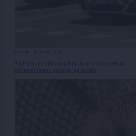
Kronika
|
0 komentarjev
S pištolo v roki vstopil na bencinski servis in
zahteval denar, policija ga še išče