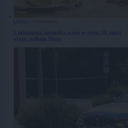
Lokalno
|
1 komentarjev
Ljubljanska gostinska scena se trese: JB zaprl
vrata, prihaja Mara