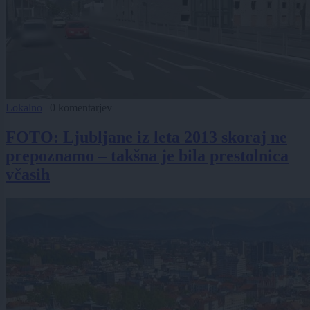
Lokalno
|
0 komentarjev
FOTO: Ljubljane iz leta 2013 skoraj ne
prepoznamo – takšna je bila prestolnica
včasih