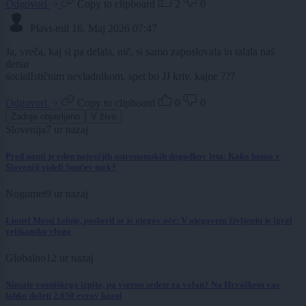
Odgovori
Copy to clipboard
2
0
Plavi-mil
16. Maj 2026 07:47
Ja, vreča, kaj si pa delala, nič, si samo zaposlovala in talala naš
denar
socialIstičnim nevladnikom, spet bo JJ kriv, kajne ???
Odgovori
Copy to clipboard
0
0
Zadnje objavljeno
V živo
Slovenija
7 ur nazaj
Pred nami je eden največjih astronomskih dogodkov leta: Kako bomo v
Sloveniji videli Sončev mrk?
Nogomet
9 ur nazaj
Lionel Messi žaluje, poslovil se je njegov oče: V njegovem življenju je igral
velikansko vlogo
Globalno
12 ur nazaj
Nimate vozniškega izpita, pa vseeno sedete za volan? Na Hrvaškem vas
lahko doleti 2.650 evrov kazni