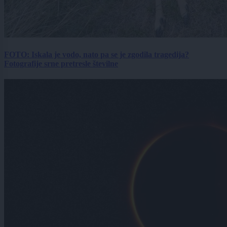
FOTO: Iskala je vodo, nato pa se je zgodila tragedija?
Fotografije srne pretresle številne