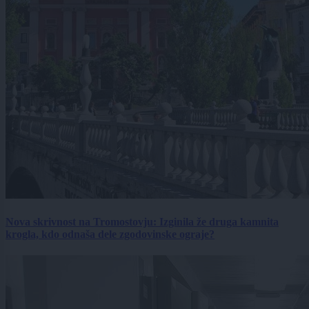
Nova skrivnost na Tromostovju: Izginila že druga kamnita
krogla, kdo odnaša dele zgodovinske ograje?