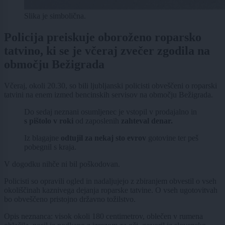
Slika je simbolična.
Policija preiskuje oboroženo roparsko
tatvino, ki se je včeraj zvečer zgodila na
območju Bežigrada
Včeraj, okoli 20.30, so bili ljubljanski policisti obveščeni o roparski
tatvini na enem izmed bencinskih servisov na območju Bežigrada.
Do sedaj neznani osumljenec je vstopil v prodajalno in
s pištolo v roki
od zaposlenih
zahteval denar.
Iz blagajne
odtujil za nekaj sto evrov
gotovine ter peš
pobegnil s kraja.
V dogodku nihče ni bil poškodovan.
Policisti so opravili ogled in nadaljujejo z zbiranjem obvestil o vseh
okoliščinah kaznivega dejanja roparske tatvine. O vseh ugotovitvah
bo obveščeno pristojno državno tožilstvo.
Opis neznanca: visok okoli 180 centimetrov, oblečen v rumena