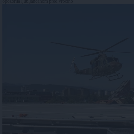
opozorila ljubljančanom pred vročino