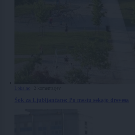
Lokalno
|
2 komentarjev
Šok za Ljubljančane: Po mestu sekajo drevesa