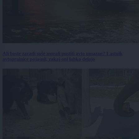
Ali boste zaradi suše morali pustiti avto umazan? Lastnik
avtopralnice pojasnil, zakaj oni lahko delajo