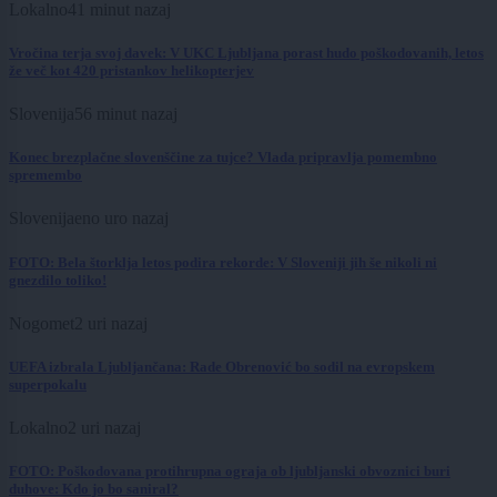
Lokalno
41 minut nazaj
Vročina terja svoj davek: V UKC Ljubljana porast hudo poškodovanih, letos
že več kot 420 pristankov helikopterjev
Slovenija
56 minut nazaj
Konec brezplačne slovenščine za tujce? Vlada pripravlja pomembno
spremembo
Slovenija
eno uro nazaj
FOTO: Bela štorklja letos podira rekorde: V Sloveniji jih še nikoli ni
gnezdilo toliko!
Nogomet
2 uri nazaj
UEFA izbrala Ljubljančana: Rade Obrenović bo sodil na evropskem
superpokalu
Lokalno
2 uri nazaj
FOTO: Poškodovana protihrupna ograja ob ljubljanski obvoznici buri
duhove: Kdo jo bo saniral?