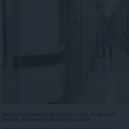
Alarm v ljubljanskem UKC: Zaradi vročine vse več hudih
poškodb, helikopterji pristajajo en za drugim