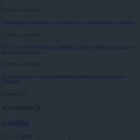
Kronika
2 uri nazaj
Promet proti morju obstal: Zaradi hude nesreče zaprli primorsko avtocesto
Lokalno
2 uri nazaj
FOTO: Je to podoba središča Ljubljane? Bralka opozarja na zanemarjeno
Petkovškovo nabrežje
Kronika
3 ure nazaj
E-skiro in skoraj 1,5 promila: Takšen je bil razplet prometne nesreče v
Domžalah
Prikaži več
Komentarji
Lokalno
Vse v Lokalno