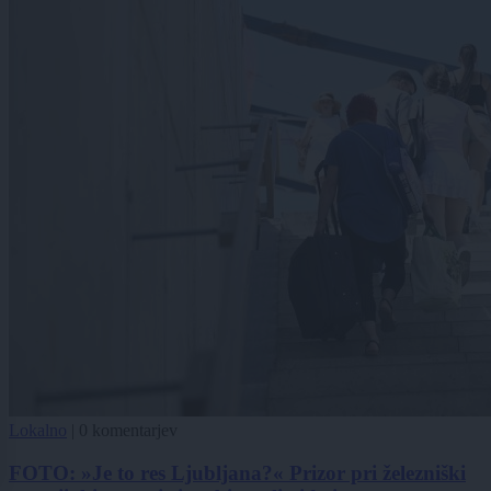
Lokalno
|
0 komentarjev
FOTO: »Je to res Ljubljana?« Prizor pri železniški