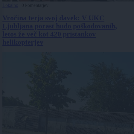
Lokalno
|
0 komentarjev
Vročina terja svoj davek: V UKC
Ljubljana porast hudo poškodovanih,
letos že več kot 420 pristankov
helikopterjev