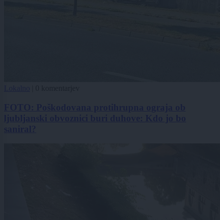
Lokalno
|
0 komentarjev
FOTO: Poškodovana protihrupna ograja ob
ljubljanski obvoznici buri duhove: Kdo jo bo
saniral?