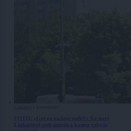
Lokalno
|
1 komentarjev
FOTO: »Gre za nadzor oseb?« Na novi
Linhartovi cesti množica kamer vzbuja