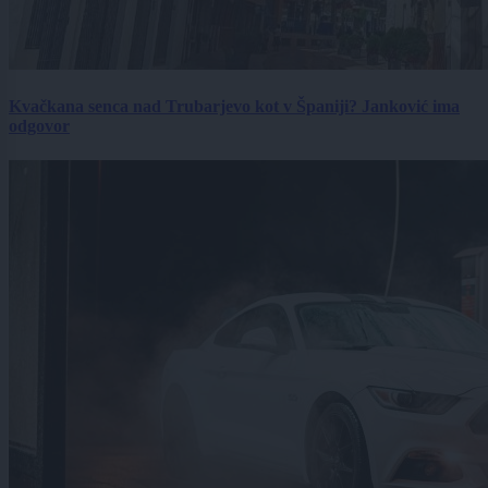
Kvačkana senca nad Trubarjevo kot v Španiji? Janković ima
odgovor