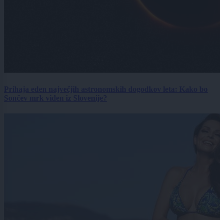
Prihaja eden največjih astronomskih dogodkov leta: Kako bo
Sončev mrk viden iz Slovenije?