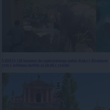
VIDEO: Od bazenov do zamrznjenega sadja: Kako v živalskem
vrtu Ljubljana skrbijo za živali v vročini