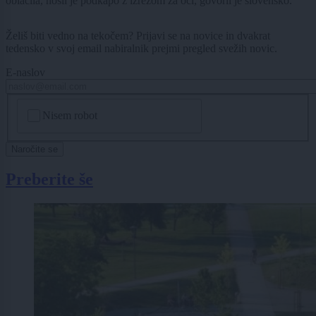
oblačila, nosil je podkapo z izrezom za oči, govoril je slovensko.
Želiš biti vedno na tekočem? Prijavi se na novice in dvakrat
tedensko v svoj email nabiralnik prejmi pregled svežih novic.
E-naslov
CAPTCHA
Nisem robot
Naročite se
Preberite še