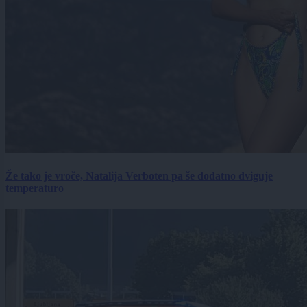
Že tako je vroče, Natalija Verboten pa še dodatno dviguje
temperaturo