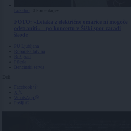
Lokalno
|
0 komentarjev
FOTO: »Letaka z električne omarice ni mogoče
odstraniti« – po koncertu v Šiški spor zaradi
škode
PU Ljubljana
Roparska tatvina
Bežigrad
Pištola
Bencinski servis
Deli
Facebook
X
WhatsApp
Pošlji