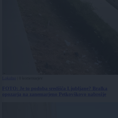
Lokalno
|
0 komentarjev
FOTO: Je to podoba središča Ljubljane? Bralka
opozarja na zanemarjeno Petkovškovo nabrežje