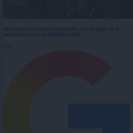
»Do bureka se boste pa lahko peljali«: Stavek občine, ki je
razburil stanovalce na Miklošičevi ulici