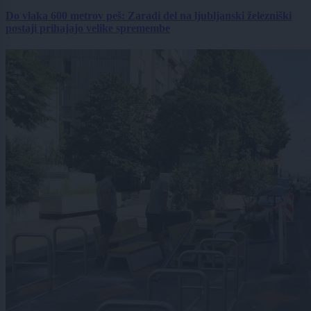
Do vlaka 600 metrov peš: Zaradi del na ljubljanski železniški
postaji prihajajo velike spremembe