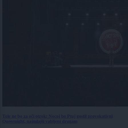
Tole ne bo za oči otrok: Nocoj bo Ptuj gostil provokativni
Queernight, najmlajši vabljeni drugam