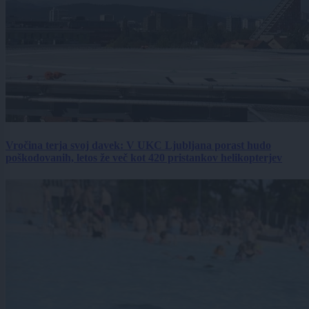
Vročina terja svoj davek: V UKC Ljubljana porast hudo
poškodovanih, letos že več kot 420 pristankov helikopterjev