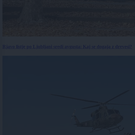
Rjavo listje po Ljubljani sredi avgusta: Kaj se dogaja z drevesi?