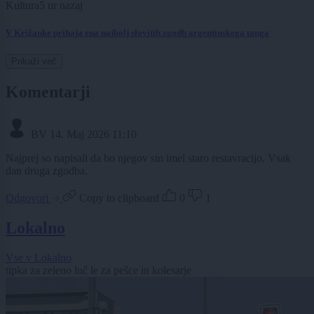
Kultura
5 ur nazaj
V Križanke prihaja ena najbolj slovitih zgodb argentinskega tanga
Prikaži več
Komentarji
BV
14. Maj 2026 11:10
Najprej so napisali da bo njegov sin imel staro restavracijo. Vsak
dan druga zgodba.
Odgovori
Copy to clipboard
0
1
Lokalno
Vse v Lokalno
tipka za zeleno luč le za pešce in kolesarje