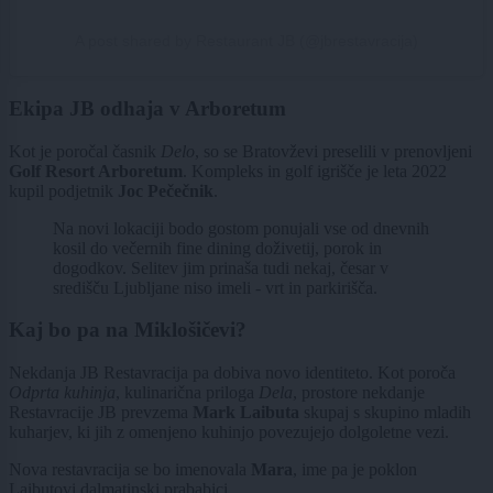
A post shared by Restaurant JB (@jbrestavracija)
Ekipa JB odhaja v Arboretum
Kot je poročal časnik
Delo
, so se Bratovževi preselili v prenovljeni
Golf Resort Arboretum
. Kompleks in golf igrišče je leta 2022
kupil podjetnik
Joc Pečečnik
.
Na novi lokaciji bodo gostom ponujali vse od dnevnih
kosil do večernih fine dining doživetij, porok in
dogodkov. Selitev jim prinaša tudi nekaj, česar v
središču Ljubljane niso imeli - vrt in parkirišča.
Kaj bo pa na Miklošičevi?
Nekdanja JB Restavracija pa dobiva novo identiteto. Kot poroča
Odprta kuhinja
, kulinarična priloga
Dela
, prostore nekdanje
Restavracije JB prevzema
Mark Laibuta
skupaj s skupino mladih
kuharjev, ki jih z omenjeno kuhinjo povezujejo dolgoletne vezi.
Nova restavracija se bo imenovala
Mara
, ime pa je poklon
Laibutovi dalmatinski prababici.