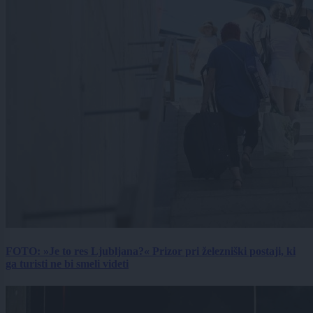
FOTO: »Je to res Ljubljana?« Prizor pri železniški postaji, ki
ga turisti ne bi smeli videti