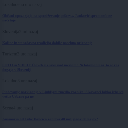
Lokalno
eno uro nazaj
Občani opozarjajo na »poniževanje pešcev«, Janković sprememb ne
načrtuje
Slovenija
2 uri nazaj
Koline in starodavna tradicija dobile posebno priznanje
Turizem
3 ure nazaj
FOTO in VIDEO: Človek v zraku nad mestom? Ni fotomontaža, to se res
dogaja v Sloveniji
Lokalno
3 ure nazaj
Plačevanje parkiranja v Ljubljani zmedlo voznike: S kovanci lahko izbereš
več, z Urbano pa ne
Scena
4 ure nazaj
Anamaria od Luke Dončića zahteva 40 milijonov dolarjev?