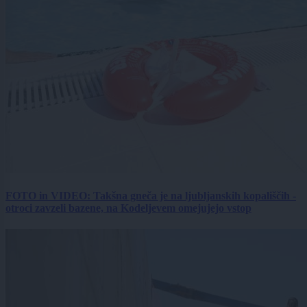
FOTO in VIDEO: Takšna gneča je na ljubljanskih kopališčih -
otroci zavzeli bazene, na Kodeljevem omejujejo vstop