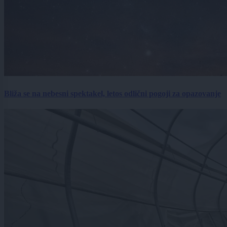
Bliža se na nebesni spektakel, letos odlični pogoji za opazovanje