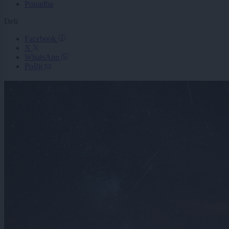
Ponudba
Deli
Facebook
X
WhatsApp
Pošlji