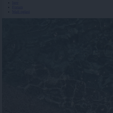
Igre
Forum
Mali oglasi