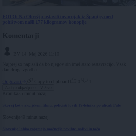
FOTO: Na Obrežju ustavili tovornjak iz Španije, med
pohištvom našli 177 kilogramov konoplje
Komentarji
BV
14. Maj 2026 11:10
Najprej so napisali da bo njegov sin imel staro restavracijo. Vsak
dan druga zgodba.
Odgovori
Copy to clipboard
0
1
Zadnje objavljeno
V živo
Kronika
35 minut nazaj
Skoraj kot v akcijskem filmu: policisti lovili 19-letnika po ulicah Pule
Slovenija
49 minut nazaj
Slovenijo lahko zajamejo močnejše nevihte, nalivi in toča