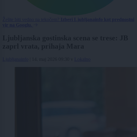
Želite biti vedno na tekočem?
Izberi Ljubljanainfo kot prednostni
vir na Googlu.
Ljubljanska gostinska scena se trese: JB
zaprl vrata, prihaja Mara
Ljubljanainfo
|
14. maj 2026 09:30
v
Lokalno