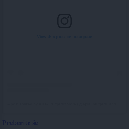
View this post on Instagram
A post shared by AJDA Burgers&More (@ajda_burgers_and_more)
Preberite še