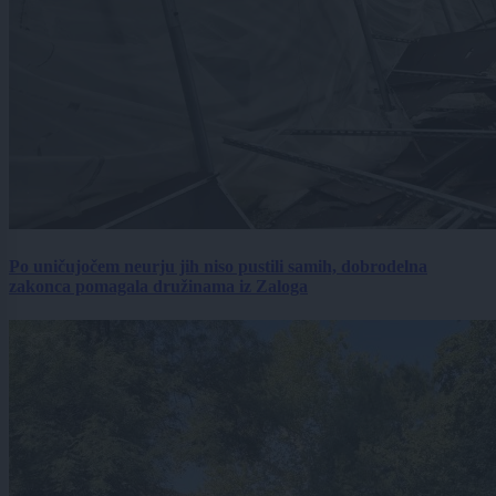
Po uničujočem neurju jih niso pustili samih, dobrodelna
zakonca pomagala družinama iz Zaloga