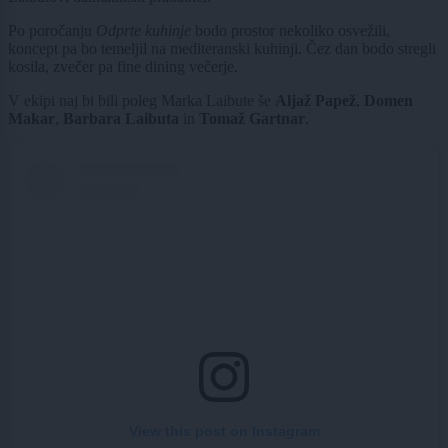
Po poročanju
Odprte kuhinje
bodo prostor nekoliko osvežili,
koncept pa bo temeljil na mediteranski kuhinji. Čez dan bodo stregli
kosila, zvečer pa fine dining večerje.
V ekipi naj bi bili poleg Marka Laibute še
Aljaž Papež
,
Domen
Makar
,
Barbara Laibuta
in
Tomaž Gartnar
.
View this post on Instagram