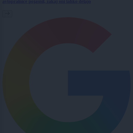
avtopralnice pojasnil, zakaj oni lahko delajo