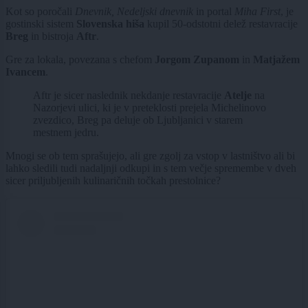
Kot so poročali
Dnevnik,
Nedeljski dnevnik
in portal
Miha First
, je
gostinski sistem
Slovenska hiša
kupil 50-odstotni delež restavracije
Breg
in bistroja
Aftr
.
Gre za lokala, povezana s chefom
Jorgom Zupanom
in
Matjažem
Ivancem
.
Aftr je sicer naslednik nekdanje restavracije
Atelje
na
Nazorjevi ulici, ki je v preteklosti prejela Michelinovo
zvezdico, Breg pa deluje ob Ljubljanici v starem
mestnem jedru.
Mnogi se ob tem sprašujejo, ali gre zgolj za vstop v lastništvo ali bi
lahko sledili tudi nadaljnji odkupi in s tem večje spremembe v dveh
sicer priljubljenih kulinaričnih točkah prestolnice?