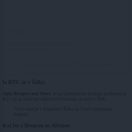
A post shared by Restaurant JB (@jbrestavracija)
Iz BTC še v Šiško
Ajda Burgers and More
, ki ga Ljubljančani poznajo predvsem iz
BTC-ja, je nedavno odprl novo lokacijo, in sicer v Šiški.
Novi lokal je v Supernovi Šiška na Cesti Ljubljanske
brigade.
Kaj bo z Bregom in Aftrjem