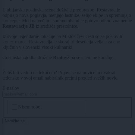
Ljubljanska gostinska scena doživlja preobrazbo. Restavracije
odpirajo nova poglavja, menjajo lastnike, selijo ekipe in spreminjajo
koncepte. Med največjimi spremembami je gotovo odhod znamenite
Restavracije JB
iz središča prestolnice.
Iz svoje legendarne lokacije na Miklošičevi cesti so se poslovili
konec marca. Restavracija je skoraj tri desetletja veljala za eno
ključnih v slovenski visoki kulinariki.
Gostinska zgodba družine
Bratovž
pa se s tem ne končuje.
Želiš biti vedno na tekočem? Prijavi se na novice in dvakrat
tedensko v svoj email nabiralnik prejmi pregled svežih novic.
E-naslov
CAPTCHA
Nisem robot
Naročite se