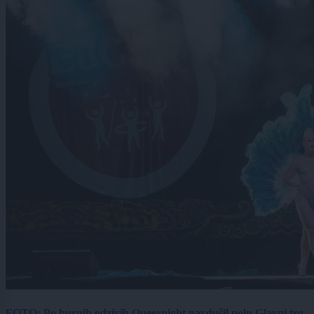
FOTO: Po burnih odzivih Queernight navdušil poln Glavni trg