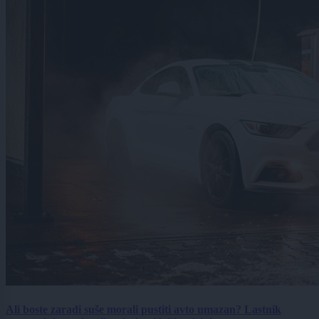
Ali boste zaradi suše morali pustiti avto umazan? Lastnik