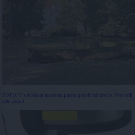
FOTO: V soboškem mestnem parku podrli več dreves. Preverili
smo, zakaj