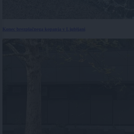
Konec brezplačnega kopanja v Ljubljani