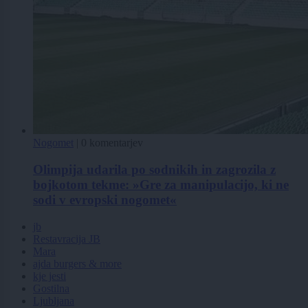
Nogomet
|
0 komentarjev
Olimpija udarila po sodnikih in zagrozila z
bojkotom tekme: »Gre za manipulacijo, ki ne
sodi v evropski nogomet«
jb
Restavracija JB
Mara
ajda burgers & more
kje jesti
Gostilna
Ljubljana