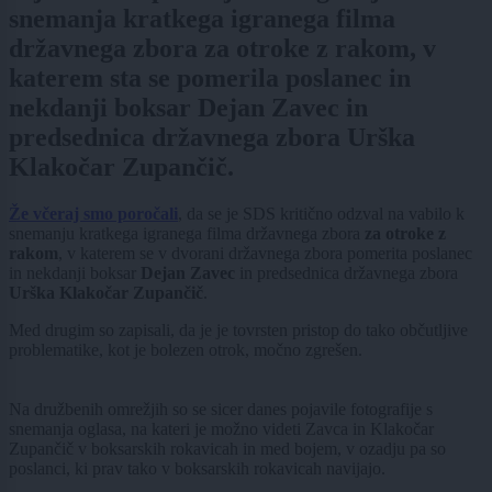
snemanja kratkega igranega filma
državnega zbora za otroke z rakom, v
katerem sta se pomerila poslanec in
nekdanji boksar Dejan Zavec in
predsednica državnega zbora Urška
Klakočar Zupančič.
Že včeraj smo poročali
, da se je SDS kritično odzval na vabilo k
snemanju kratkega igranega filma državnega zbora
za otroke z
rakom
, v katerem se v dvorani državnega zbora pomerita poslanec
in nekdanji boksar
Dejan Zavec
in predsednica državnega zbora
Urška Klakočar Zupančič
.
Med drugim so zapisali, da je je tovrsten pristop do tako občutljive
problematike, kot je bolezen otrok, močno zgrešen.
Na družbenih omrežjih so se sicer danes pojavile fotografije s
snemanja oglasa, na kateri je možno videti Zavca in Klakočar
Zupančič v boksarskih rokavicah in med bojem, v ozadju pa so
poslanci, ki prav tako v boksarskih rokavicah navijajo.