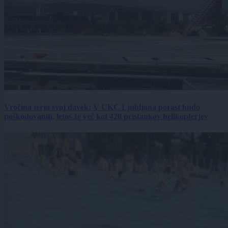
Vročina terja svoj davek: V UKC Ljubljana porast hudo
poškodovanih, letos že več kot 420 pristankov helikopterjev