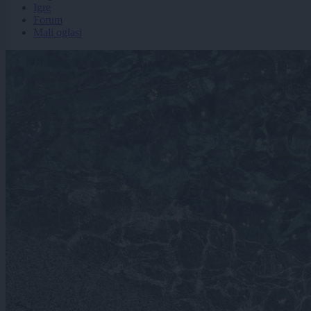
Igre
Forum
Mali oglasi