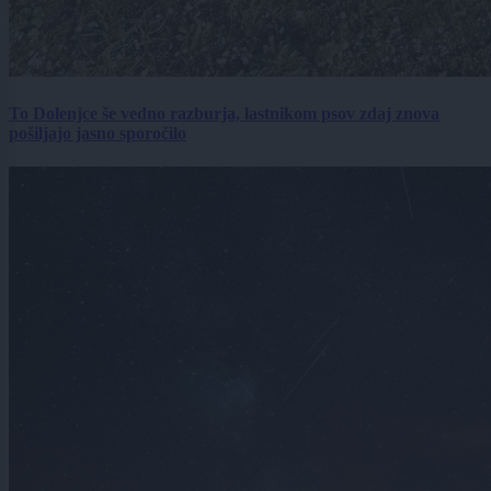
To Dolenjce še vedno razburja, lastnikom psov zdaj znova
pošiljajo jasno sporočilo