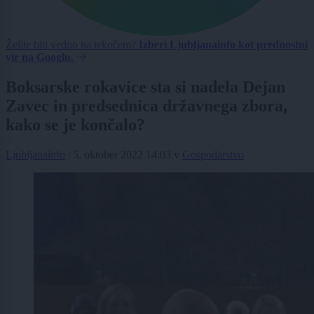
Želite biti vedno na tekočem?
Izberi Ljubljanainfo kot prednostni
vir na Googlu.
Boksarske rokavice sta si nadela Dejan
Zavec in predsednica državnega zbora,
kako se je končalo?
Ljubljanainfo
|
5. oktober 2022 14:03
v
Gospodarstvo