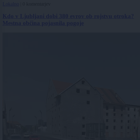
Lokalno
|
0 komentarjev
Kdo v Ljubljani dobi 380 evrov ob rojstvu otroka?
Mestna občina pojasnila pogoje