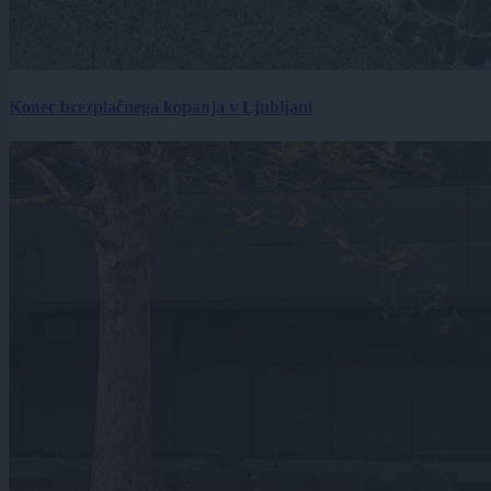
Konec brezplačnega kopanja v Ljubljani