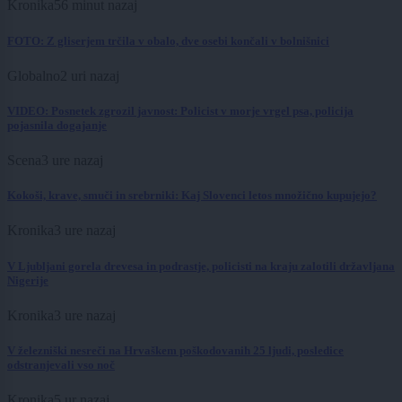
Kronika
56 minut nazaj
FOTO: Z gliserjem trčila v obalo, dve osebi končali v bolnišnici
Globalno
2 uri nazaj
VIDEO: Posnetek zgrozil javnost: Policist v morje vrgel psa, policija
pojasnila dogajanje
Scena
3 ure nazaj
Kokoši, krave, smuči in srebrniki: Kaj Slovenci letos množično kupujejo?
Kronika
3 ure nazaj
V Ljubljani gorela drevesa in podrastje, policisti na kraju zalotili državljana
Nigerije
Kronika
3 ure nazaj
V železniški nesreči na Hrvaškem poškodovanih 25 ljudi, posledice
odstranjevali vso noč
Kronika
5 ur nazaj