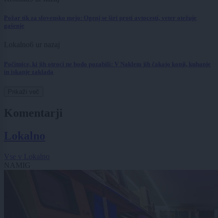
Požar tik za slovensko mejo: Ogenj se širi proti avtocesti, veter otežuje
gašenje
Lokalno
6 ur nazaj
Počitnice, ki jih otroci ne bodo pozabili: V Naklem jih čakajo konji, kuhanje
in iskanje zaklada
Prikaži več
Komentarji
Lokalno
Vse v Lokalno
NAMIG