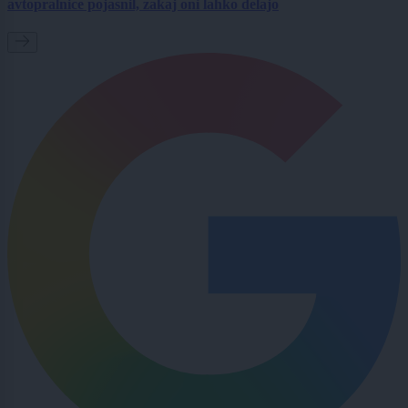
avtopralnice pojasnil, zakaj oni lahko delajo