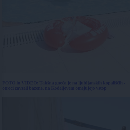
FOTO in VIDEO: Takšna gneča je na ljubljanskih kopališčih -
otroci zavzeli bazene, na Kodeljevem omejujejo vstop