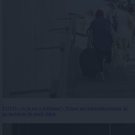
FOTO: »Je to res Ljubljana?« Prizor pri železniški postaji, ki
ga turisti ne bi smeli videti