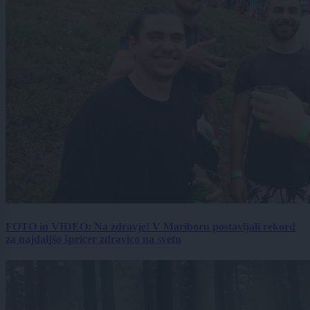
FOTO in VIDEO: Na zdravje! V Mariboru postavljali rekord
za najdaljšo špricer zdravico na svetu