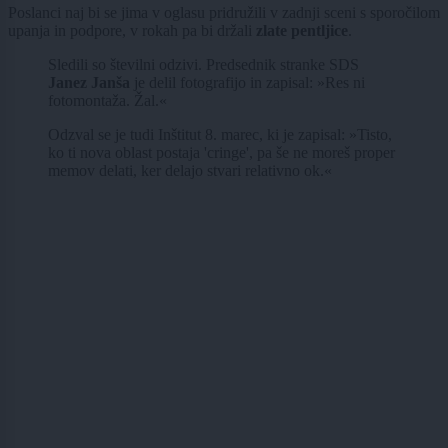
Poslanci naj bi se jima v oglasu pridružili v zadnji sceni s sporočilom
upanja in podpore, v rokah pa bi držali
zlate pentljice
.
Sledili so številni odzivi. Predsednik stranke SDS
Janez Janša
je delil fotografijo in zapisal: »Res ni
fotomontaža. Žal.«
Odzval se je tudi Inštitut 8. marec, ki je zapisal: »Tisto,
ko ti nova oblast postaja 'cringe', pa še ne moreš proper
memov delati, ker delajo stvari relativno ok.«