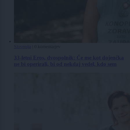
Slovenija
|
0 komentarjev
33-letni Eros, dvospolnik: Če me kot dojenčka
ne bi operirali, bi od nekdaj vedel, kdo sem