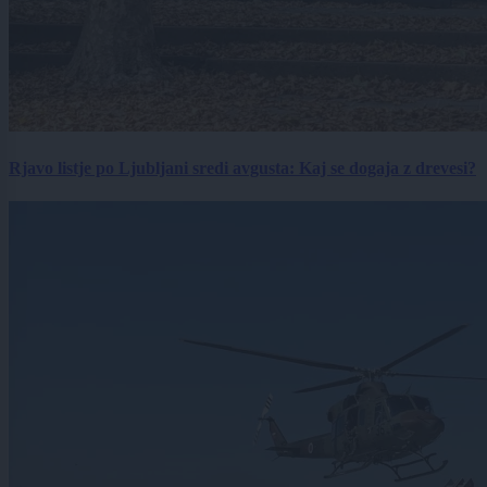
Rjavo listje po Ljubljani sredi avgusta: Kaj se dogaja z drevesi?