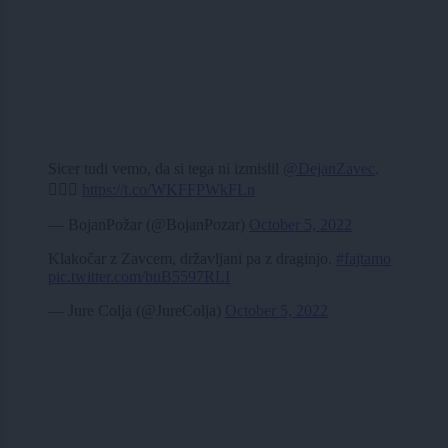
Sicer tudi vemo, da si tega ni izmislil
@DejanZavec
.
🤷🏻‍♂️
https://t.co/WKFFPWkFLn
— BojanPožar (@BojanPozar)
October 5, 2022
Klakočar z Zavcem, državljani pa z draginjo.
#fajtamo
pic.twitter.com/buB5597RLI
— Jure Colja (@JureColja)
October 5, 2022