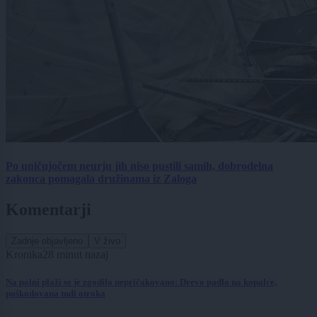
Po uničujočem neurju jih niso pustili samih, dobrodelna
zakonca pomagala družinama iz Zaloga
Komentarji
Zadnje objavljeno
V živo
Kronika
28 minut nazaj
Na polni plaži se je zgodilo nepričakovano: Drevo padlo na kopalce,
poškodovana tudi otroka