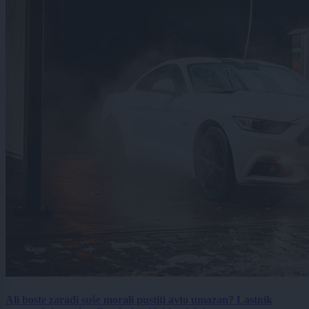
Ali boste zaradi suše morali pustiti avto umazan? Lastnik