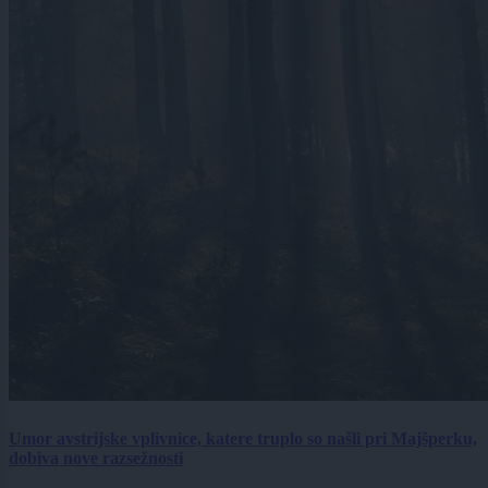
Umor avstrijske vplivnice, katere truplo so našli pri Majšperku,
dobiva nove razsežnosti