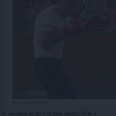
Vir: posnetek zaslona
V javnost so pricurjale fotografije s