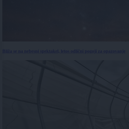
Bliža se na nebesni spektakel, letos odlični pogoji za opazovanje