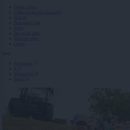
Dejan Zavec
Urška Klakočar Zupančič
Odzivi
Boksarski ring
Boks
Boj proti raku
Državni zbor
Oglas
Deli
Facebook
X
WhatsApp
Pošlji