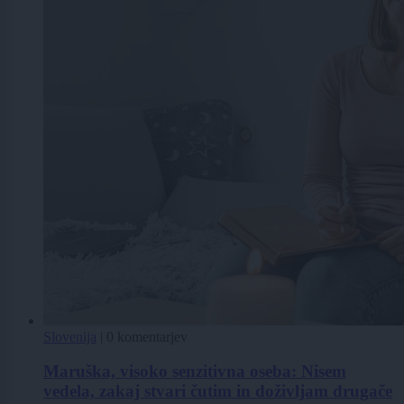
Slovenija
|
0 komentarjev
Maruška, visoko senzitivna oseba: Nisem
vedela, zakaj stvari čutim in doživljam drugače