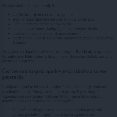
Obiskovalci so lahko spremljali:
viteške turnirje in mečevalske prikaze
srednjeveške glasbene nastope skupine Divja jaga
ulične predstave in žonglerske točke
delavnice parfumov, kaligrafije in zgodovinskih obrti
otroške animacije, kot je iskanje cekinov
predstavitve likov iz slovenske zgodovine, med njimi Martina
Krpana.
Dogajanje so dopolnjevali še nastopi skupin
Red kraljevega orla,
Čupakabra, Klati vitez
in drugih, ki so skozi dan skrbeli za stalno
dinamiko programa.
Čez ves dan razpeta zgodovinska izkušnja za vse
generacije
Ljubljanski grad je bil ves dan odprt brezplačno, kar je dodatno
spodbudilo obisk. Mnogi so se na vrh povzpeli peš, drugi z
vzpenjačo ali električnim vlakcem Urban, saj je bil dostop z
avtomobilom zaradi prireditve onemogočen.
Na Ljubljanski grad so se tako skozi ves dan prepletali
glasba, gledališče, športne veščine in zgodovinske