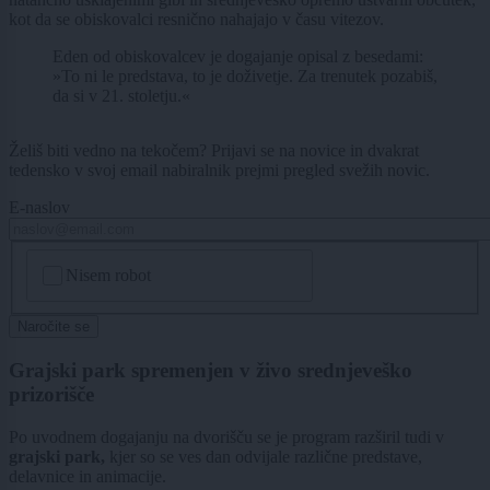
kot da se obiskovalci resnično nahajajo v času vitezov.
Eden od obiskovalcev je dogajanje opisal z besedami:
»To ni le predstava, to je doživetje. Za trenutek pozabiš,
da si v 21. stoletju.«
Želiš biti vedno na tekočem? Prijavi se na novice in dvakrat
tedensko v svoj email nabiralnik prejmi pregled svežih novic.
E-naslov
CAPTCHA
Nisem robot
Naročite se
Grajski park spremenjen v živo srednjeveško
prizorišče
Po uvodnem dogajanju na dvorišču se je program razširil tudi v
grajski park,
kjer so se ves dan odvijale različne predstave,
delavnice in animacije.