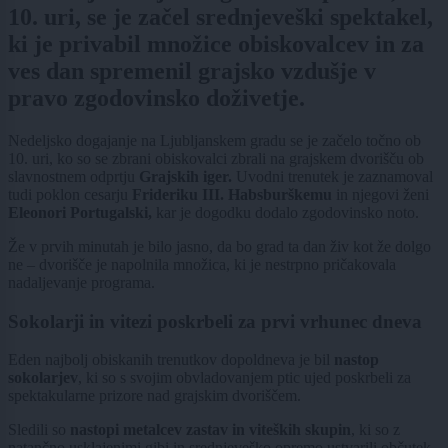
10. uri, se je začel srednjeveški spektakel,
ki je privabil množice obiskovalcev in za
ves dan spremenil grajsko vzdušje v
pravo zgodovinsko doživetje.
Nedeljsko dogajanje na Ljubljanskem gradu se je začelo točno ob
10. uri, ko so se zbrani obiskovalci zbrali na grajskem dvorišču ob
slavnostnem odprtju
Grajskih iger.
Uvodni trenutek je zaznamoval
tudi poklon cesarju
Frideriku III. Habsburškemu
in njegovi ženi
Eleonori Portugalski,
kar je dogodku dodalo zgodovinsko noto.
Že v prvih minutah je bilo jasno, da bo grad ta dan živ kot že dolgo
ne – dvorišče je napolnila množica, ki je nestrpno pričakovala
nadaljevanje programa.
Sokolarji in vitezi poskrbeli za prvi vrhunec dneva
Eden najbolj obiskanih trenutkov dopoldneva je bil
nastop
sokolarjev
, ki so s svojim obvladovanjem ptic ujed poskrbeli za
spektakularne prizore nad grajskim dvoriščem.
Sledili so
nastopi metalcev zastav in viteških skupin
, ki so z
natančno usklajenimi gibi in srednjeveško opremo ustvarili občutek,