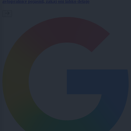
avtopralnice pojasnil, zakaj oni lahko delajo