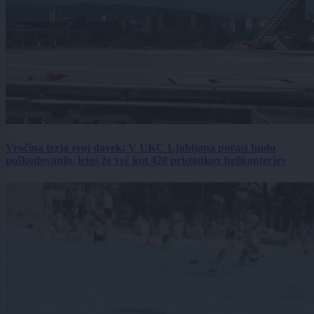
Vročina terja svoj davek: V UKC Ljubljana porast hudo
poškodovanih, letos že več kot 420 pristankov helikopterjev