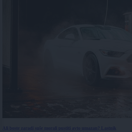
Ali boste zaradi suše morali pustiti avto umazan? Lastnik