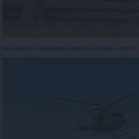
Rjavo listje po Ljubljani sredi avgusta: Kaj se dogaja z drevesi?