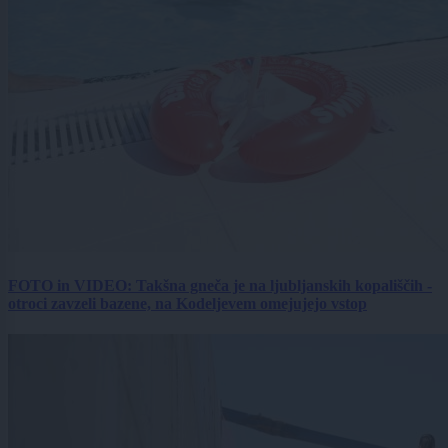
FOTO in VIDEO: Takšna gneča je na ljubljanskih kopališčih -
otroci zavzeli bazene, na Kodeljevem omejujejo vstop