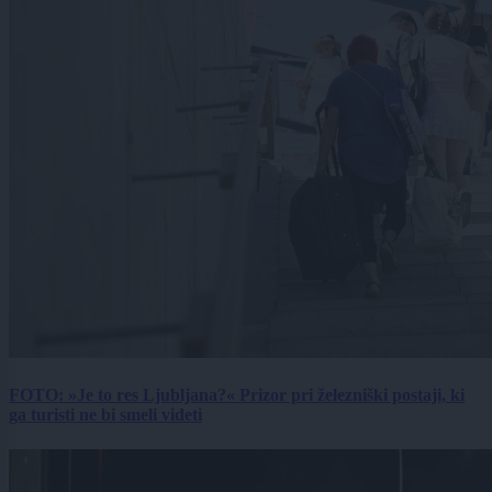
FOTO: »Je to res Ljubljana?« Prizor pri železniški postaji, ki
ga turisti ne bi smeli videti