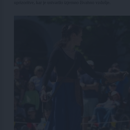
uprizoritve, kar je ustvarilo izjemno živahno vzdušje.