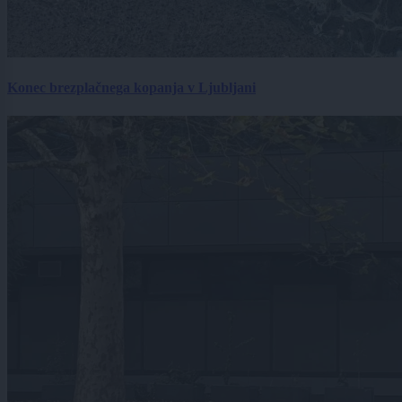
Konec brezplačnega kopanja v Ljubljani