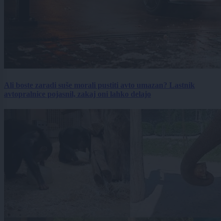
Ali boste zaradi suše morali pustiti avto umazan? Lastnik
avtopralnice pojasnil, zakaj oni lahko delajo