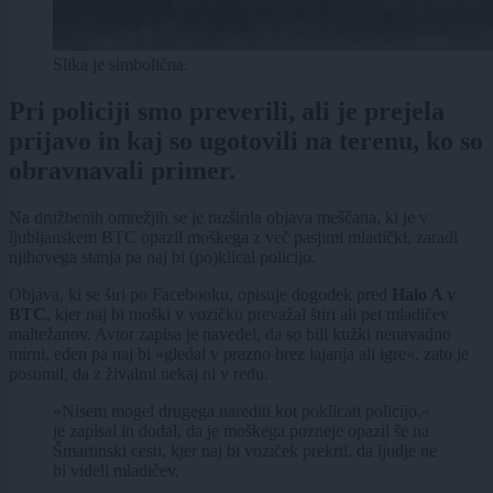
Slika je simbolična.
Pri policiji smo preverili, ali je prejela
prijavo in kaj so ugotovili na terenu, ko so
obravnavali primer.
Na družbenih omrežjih se je razširila objava meščana, ki je v
ljubljanskem BTC opazil moškega z več pasjimi mladički, zaradi
njihovega stanja pa naj bi (po)klical policijo.
Objava, ki se širi po Facebooku, opisuje dogodek pred
Halo A v
BTC
, kjer naj bi moški v vozičku prevažal štiri ali pet mladičev
maltežanov. Avtor zapisa je navedel, da so bili kužki nenavadno
mirni, eden pa naj bi »gledal v prazno brez lajanja ali igre«, zato je
posumil, da z živalmi nekaj ni v redu.
»Nisem mogel drugega narediti kot poklicati policijo,«
je zapisal in dodal, da je moškega pozneje opazil še na
Šmartinski cesti, kjer naj bi voziček prekril, da ljudje ne
bi videli mladičev.