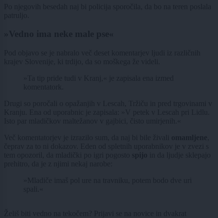
Po njegovih besedah naj bi policija sporočila, da bo na teren poslala
patruljo.
»Vedno ima neke male pse«
Pod objavo se je nabralo več deset komentarjev ljudi iz različnih
krajev Slovenije, ki trdijo, da so moškega že videli.
»Ta tip pride tudi v Kranj,« je zapisala ena izmed
komentatork.
Drugi so poročali o opažanjih v Lescah, Tržiču in pred trgovinami v
Kranju. Ena od uporabnic je zapisala: »V petek v Lescah pri Lidlu.
Isto par mladičkov maltežanov v gajbici, čisto umirjenih.«
Več komentatorjev je izrazilo sum, da naj bi bile živali
omamljene
,
čeprav za to ni dokazov. Eden od spletnih uporabnikov je v zvezi s
tem opozoril, da mladički po igri pogosto
spijo
in da ljudje sklepajo
prehitro, da je z njimi nekaj narobe:
»Mladiče imaš pol ure na travniku, potem bodo dve uri
spali.«
Želiš biti vedno na tekočem? Prijavi se na novice in dvakrat