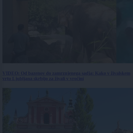
VIDEO: Od bazenov do zamrznjenega sadja: Kako v živalskem
vrtu Ljubljana skrbijo za živali v vročini