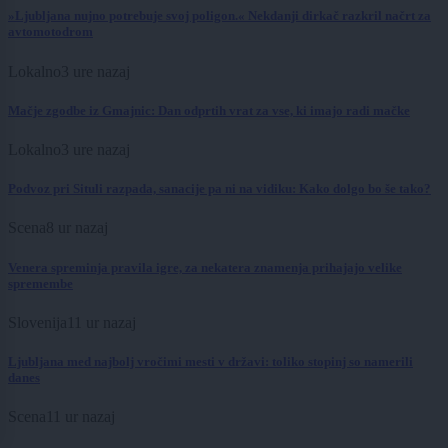
»Ljubljana nujno potrebuje svoj poligon.« Nekdanji dirkač razkril načrt za
avtomotodrom
Lokalno
3 ure nazaj
Mačje zgodbe iz Gmajnic: Dan odprtih vrat za vse, ki imajo radi mačke
Lokalno
3 ure nazaj
Podvoz pri Situli razpada, sanacije pa ni na vidiku: Kako dolgo bo še tako?
Scena
8 ur nazaj
Venera spreminja pravila igre, za nekatera znamenja prihajajo velike
spremembe
Slovenija
11 ur nazaj
Ljubljana med najbolj vročimi mesti v državi: toliko stopinj so namerili
danes
Scena
11 ur nazaj