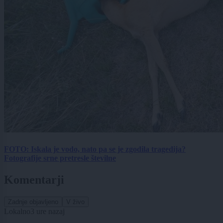
FOTO: Iskala je vodo, nato pa se je zgodila tragedija?
Fotografije srne pretresle številne
Komentarji
Zadnje objavljeno
V živo
Lokalno
3 ure nazaj