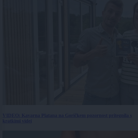
VIDEO: Kavarna Platana na Goričkem pozornost pritegnila s
kratkimi videi