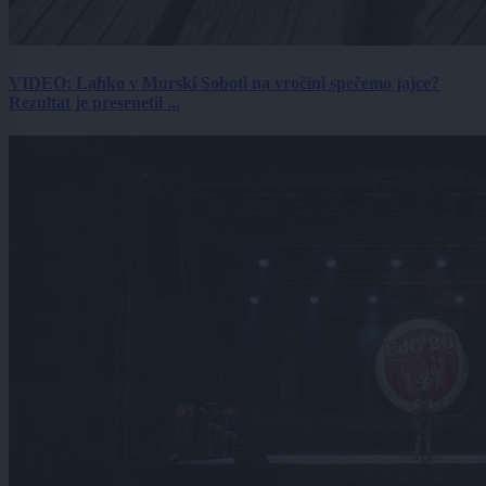
VIDEO: Lahko v Murski Soboti na vročini spečemo jajce?
Rezultat je presenetil ...