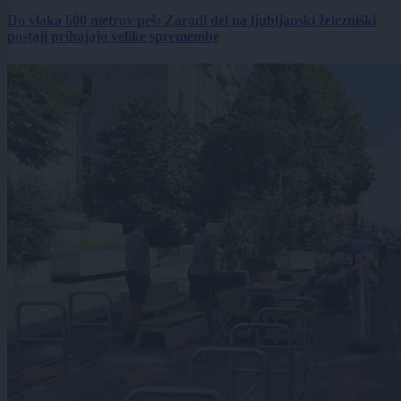
Do vlaka 600 metrov peš: Zaradi del na ljubljanski železniški
postaji prihajajo velike spremembe