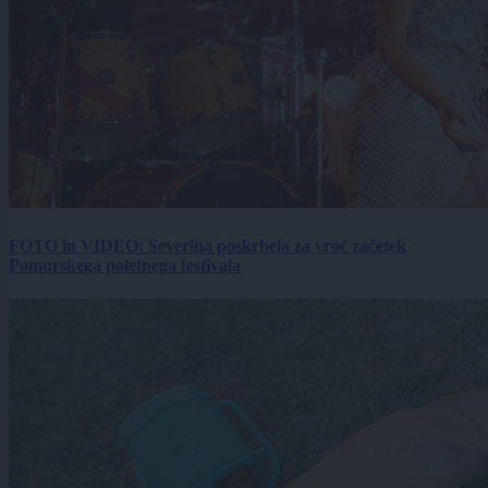
FOTO in VIDEO: Severina poskrbela za vroč začetek
Pomurskega poletnega festivala