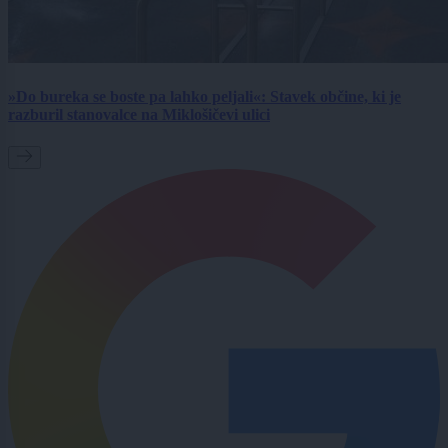
»Do bureka se boste pa lahko peljali«: Stavek občine, ki je
razburil stanovalce na Miklošičevi ulici