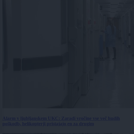
Alarm v ljubljanskem UKC: Zaradi vročine vse več hudih
poškodb, helikopterji pristajajo en za drugim