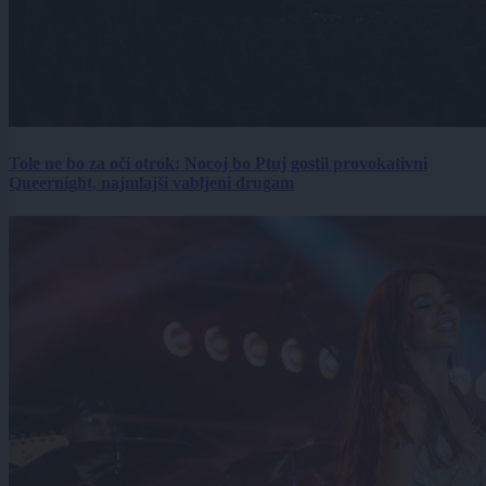
Tole ne bo za oči otrok: Nocoj bo Ptuj gostil provokativni
Queernight, najmlajši vabljeni drugam