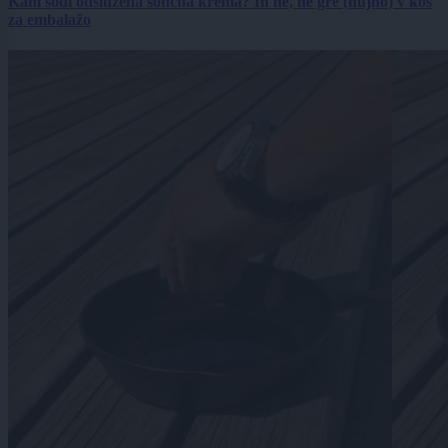
Kam sodi odslužena sončna krema? In ne, ne gre (nujno) v koš
za embalažo