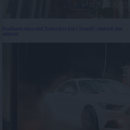
Kvačkana senca nad Trubarjevo kot v Španiji? Janković ima
odgovor