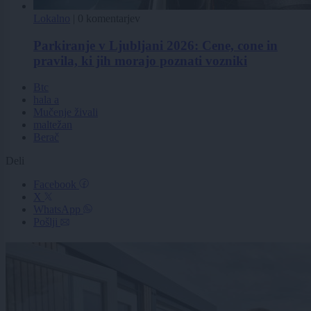
Lokalno
|
0 komentarjev
Parkiranje v Ljubljani 2026: Cene, cone in
pravila, ki jih morajo poznati vozniki
Btc
hala a
Mučenje živali
maltežan
Berač
Deli
Facebook
X
WhatsApp
Pošlji