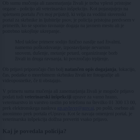
Ob sumu mučenja ali zanemarjanja živali je treba vplesti pristojne
organe - policijo ali veterinarsko inšpekcijo. Kot pojasnjujejo na
spletnem portalu
Pes moj prijatelj
, ki velja za vodilni slovenski
portal za skrbnike in ljubitelje psov, je policija pristojna predvsem v
primerih, ko se sporno ravnanje dogaja na javnem mestu ali je
potrebno takojšnje ukrepanje.
Med takšne primere sodijo fizično nasilje nad živalmi,
namerno poškodovanje, izpostavljanje nevarnim
snovem, dušenje, metanje petard, organiziranje borb
živali in druga ravnanja, ki povzročajo trpljenje.
Ob prijavi priporočajo čim bolj
natančen opis dogajanja
, lokacijo,
čas, podatke o morebitnem skrbniku živali ter fotografije ali
videoposnetke, če ti obstajajo.
V primeru suma mučenja ali zanemarjanja živali je mogoče prijavo
podati tudi
veterinarski inšpekciji
uprave za varno hrano,
veterinarstvo in varstvo rastlin po telefonu na številko 01 300 13 00,
prek elektronskega naslova
gp.uvhvvr@gov.si
, po pošti, osebno ali
anonimno prek portala eUprava. Kot še navaja omenjeni portal, je
veterinarska inšpekcija dolžna preveriti vsako prijavo.
Kaj je povedala policija?