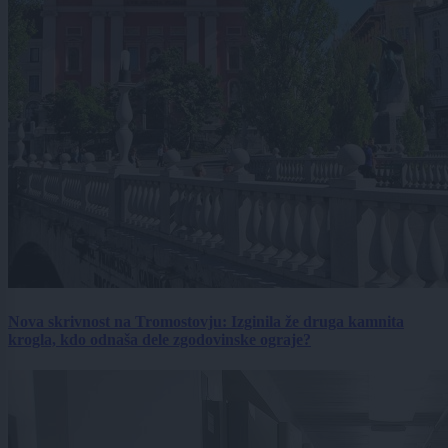
Nova skrivnost na Tromostovju: Izginila že druga kamnita
krogla, kdo odnaša dele zgodovinske ograje?