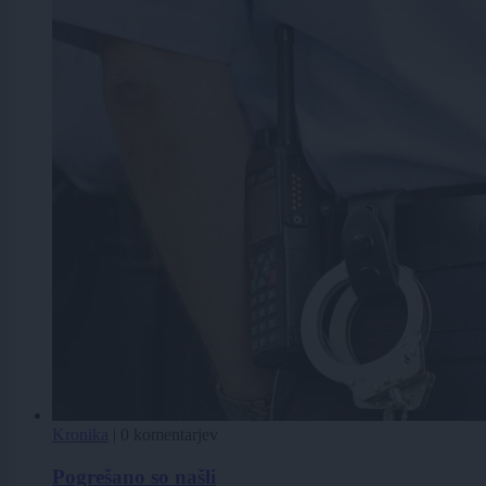
Kronika
|
0 komentarjev
Pogrešano so našli