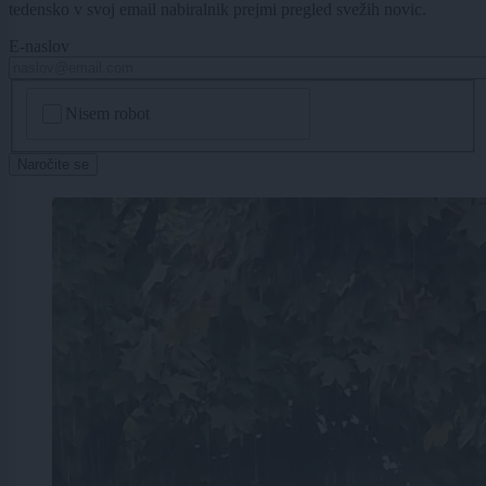
tedensko v svoj email nabiralnik prejmi pregled svežih novic.
E-naslov
CAPTCHA
Nisem robot
Naročite se