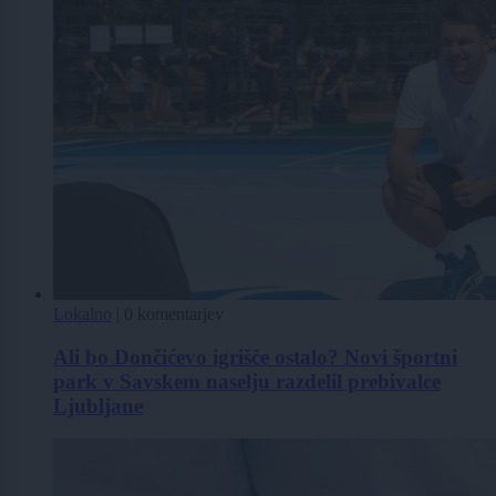
Lokalno
|
0 komentarjev
Ali bo Dončićevo igrišče ostalo? Novi športni
park v Savskem naselju razdelil prebivalce
Ljubljane