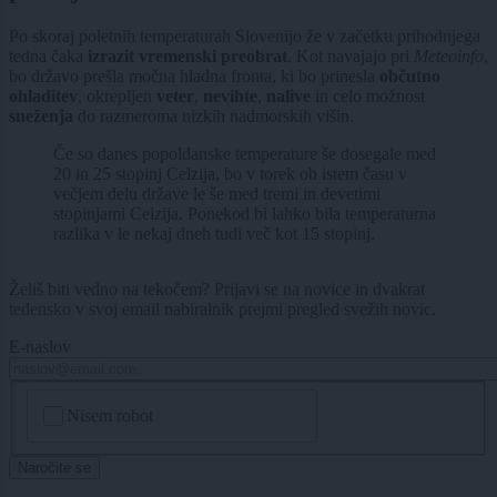
Po skoraj poletnih temperaturah Slovenijo že v začetku prihodnjega
tedna čaka
izrazit vremenski preobrat
. Kot navajajo pri
Meteoinfo
,
bo državo prešla močna hladna fronta, ki bo prinesla
občutno
ohladitev
, okrepljen
veter
,
nevihte
,
nalive
in celo možnost
sneženja
do razmeroma nizkih nadmorskih višin.
Če so danes popoldanske temperature še dosegale med
20 in 25 stopinj Celzija, bo v torek ob istem času v
večjem delu države le še med tremi in devetimi
stopinjami Celzija. Ponekod bi lahko bila temperaturna
razlika v le nekaj dneh tudi več kot 15 stopinj.
Želiš biti vedno na tekočem? Prijavi se na novice in dvakrat
tedensko v svoj email nabiralnik prejmi pregled svežih novic.
E-naslov
CAPTCHA
Nisem robot
Naročite se