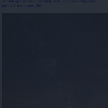
To Dolenjce še vedno razburja, lastnikom psov zdaj znova
pošiljajo jasno sporočilo