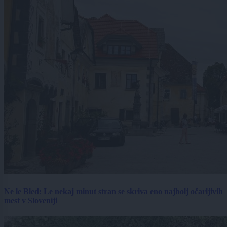
Ne le Bled: Le nekaj minut stran se skriva eno najbolj očarljivih
mest v Sloveniji