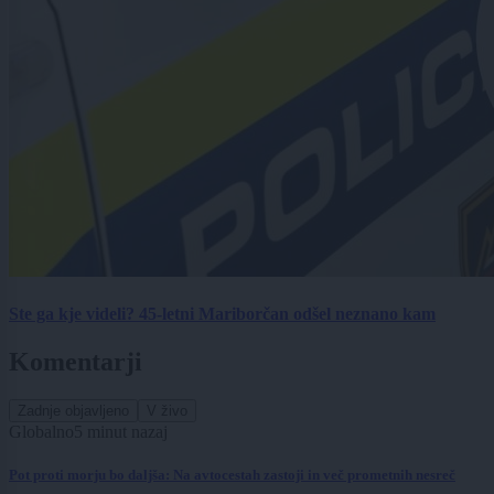
Ste ga kje videli? 45-letni Mariborčan odšel neznano kam
Komentarji
Zadnje objavljeno
V živo
Globalno
5 minut nazaj
Pot proti morju bo daljša: Na avtocestah zastoji in več prometnih nesreč