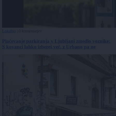
Lokalno
|
0 komentarjev
Plačevanje parkiranja v Ljubljani zmedlo voznike:
S kovanci lahko izbereš več, z Urbano pa ne