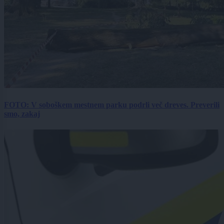
FOTO: V soboškem mestnem parku podrli več dreves. Preverili
smo, zakaj