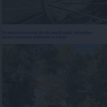
Po uničujočem neurju jih niso pustili samih, dobrodelna
zakonca pomagala družinama iz Zaloga