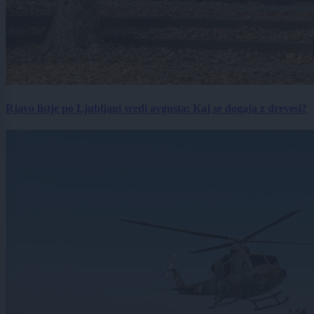
Rjavo listje po Ljubljani sredi avgusta: Kaj se dogaja z drevesi?