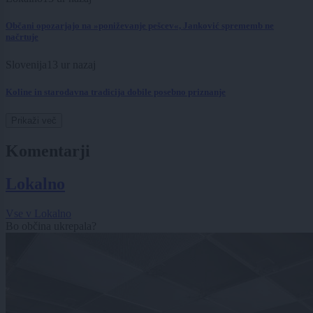
Občani opozarjajo na »poniževanje pešcev«, Janković sprememb ne
načrtuje
Slovenija
13 ur nazaj
Koline in starodavna tradicija dobile posebno priznanje
Prikaži več
Komentarji
Lokalno
Vse v Lokalno
Bo občina ukrepala?