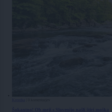
Kronika
|
0 komentarjev
Šokantno! Ob meji s Slovenijo našli štiri moška