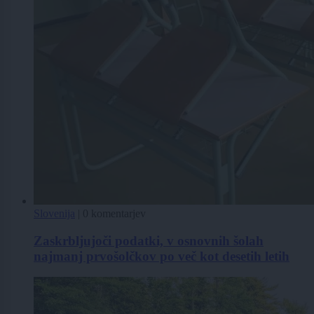
Slovenija
|
0 komentarjev
Zaskrbljujoči podatki, v osnovnih šolah
najmanj prvošolčkov po več kot desetih letih