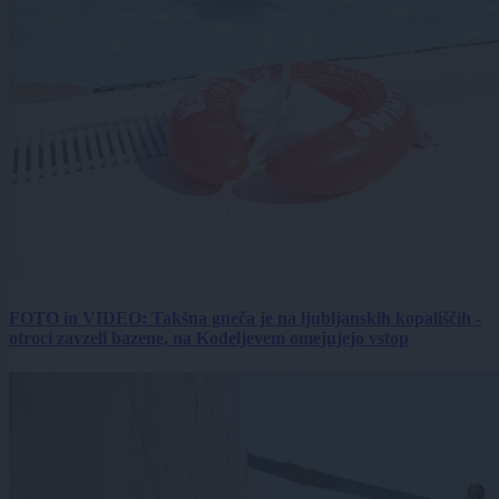
FOTO in VIDEO: Takšna gneča je na ljubljanskih kopališčih -
otroci zavzeli bazene, na Kodeljevem omejujejo vstop