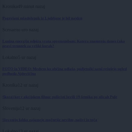
Kronika
49 minut nazaj
Pogrešani mladoletnik iz Ljubljane je bil najden
Scena
eno uro nazaj
Lunina energija odpira vrata spremembam: Katera znamenja danes čaka
pravi trenutek za veliki korak?
Lokalno
5 ur nazaj
FOTO in VIDEO: Medtem ko občina odlaša, podjetniki sami rešujejo ugled
podhoda Ajdovščina
Kronika
12 ur nazaj
Skoraj kot v akcijskem filmu: policisti lovili 19-letnika po ulicah Pule
Slovenija
12 ur nazaj
Slovenijo lahko zajamejo močnejše nevihte, nalivi in toča
Lokalno
13 ur nazaj