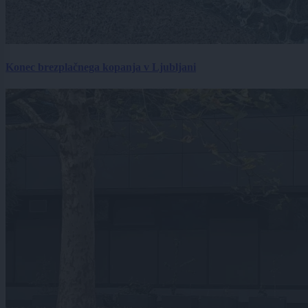
Konec brezplačnega kopanja v Ljubljani