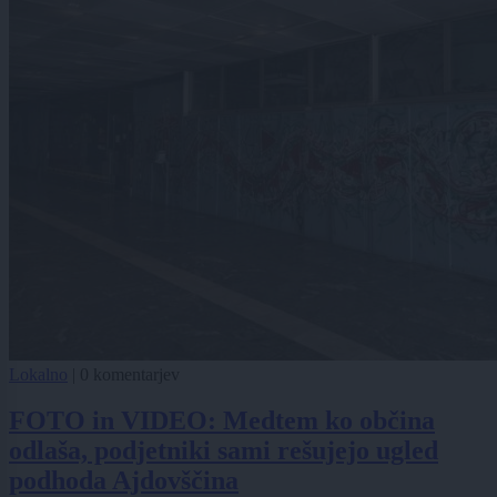
Lokalno
|
0 komentarjev
FOTO in VIDEO: Medtem ko občina
odlaša, podjetniki sami rešujejo ugled
podhoda Ajdovščina