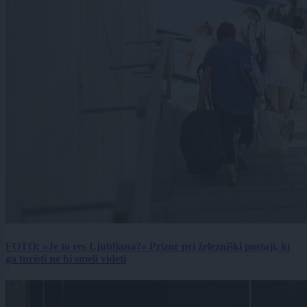
FOTO: »Je to res Ljubljana?« Prizor pri železniški postaji, ki
ga turisti ne bi smeli videti