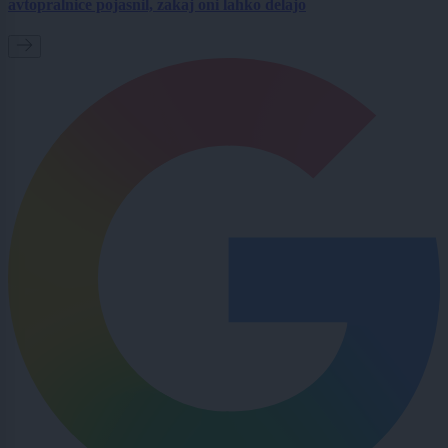
avtopralnice pojasnil, zakaj oni lahko delajo