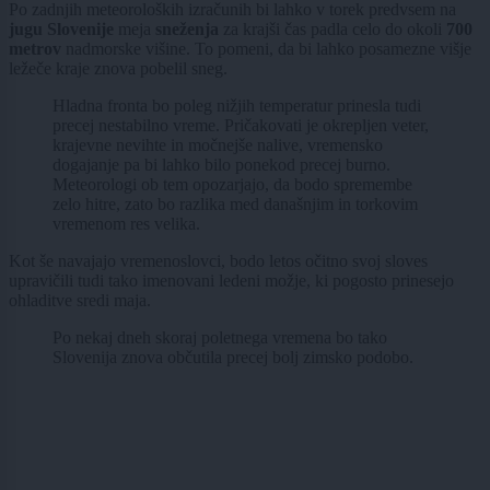
Po zadnjih meteoroloških izračunih bi lahko v torek predvsem na
jugu Slovenije
meja
sneženja
za krajši čas padla celo do okoli
700
metrov
nadmorske višine. To pomeni, da bi lahko posamezne višje
ležeče kraje znova pobelil sneg.
Hladna fronta bo poleg nižjih temperatur prinesla tudi
precej nestabilno vreme. Pričakovati je okrepljen veter,
krajevne nevihte in močnejše nalive, vremensko
dogajanje pa bi lahko bilo ponekod precej burno.
Meteorologi ob tem opozarjajo, da bodo spremembe
zelo hitre, zato bo razlika med današnjim in torkovim
vremenom res velika.
Kot še navajajo vremenoslovci, bodo letos očitno svoj sloves
upravičili tudi tako imenovani ledeni možje, ki pogosto prinesejo
ohladitve sredi maja.
Po nekaj dneh skoraj poletnega vremena bo tako
Slovenija znova občutila precej bolj zimsko podobo.