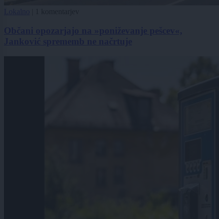
Lokalno
|
1 komentarjev
Občani opozarjajo na »poniževanje pešcev«,
Janković sprememb ne načrtuje