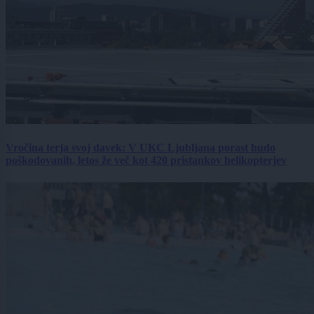
Vročina terja svoj davek: V UKC Ljubljana porast hudo
poškodovanih, letos že več kot 420 pristankov helikopterjev