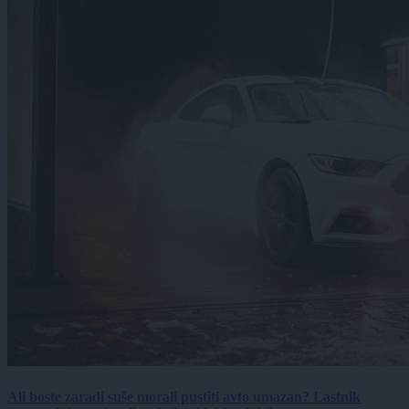
Ali boste zaradi suše morali pustiti avto umazan? Lastnik