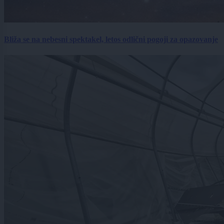
Bliža se na nebesni spektakel, letos odlični pogoji za opazovanje