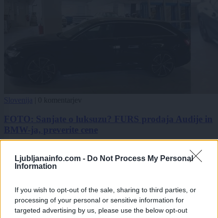
Slovenija
|
0 komentarjev
FOTO: Sanjate o luksuzu? FURS prodaja Audije in
BMW-ja, preverite cene
1
2
Ljubljanainfo.com -
Do Not Process My Personal
Information
3
4
If you wish to opt-out of the sale, sharing to third parties, or
processing of your personal or sensitive information for
targeted advertising by us, please use the below opt-out
Zadnje objavljeno
V živo