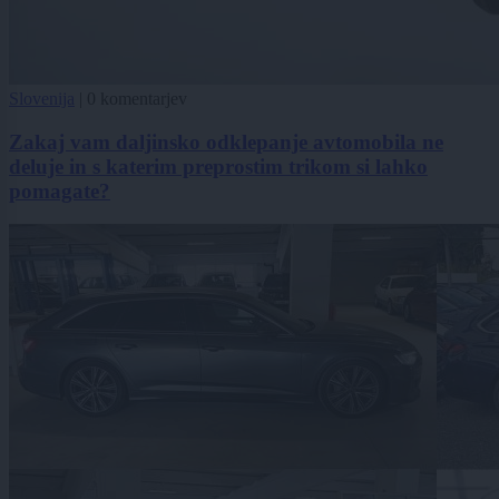
Slovenija
|
0 komentarjev
Zakaj vam daljinsko odklepanje avtomobila ne
deluje in s katerim preprostim trikom si lahko
pomagate?