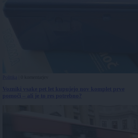
Politika
|
0 komentarjev
Vozniki vsake pet let kupujejo nov komplet prve
pomoči – ali je to res potrebno?