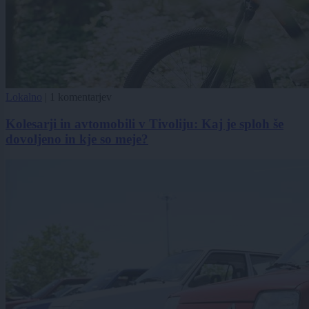
Lokalno
|
1 komentarjev
Kolesarji in avtomobili v Tivoliju: Kaj je sploh še
dovoljeno in kje so meje?