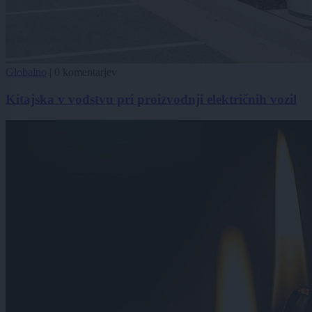
Globalno
|
0 komentarjev
Kitajska v vodstvu pri proizvodnji električnih vozil