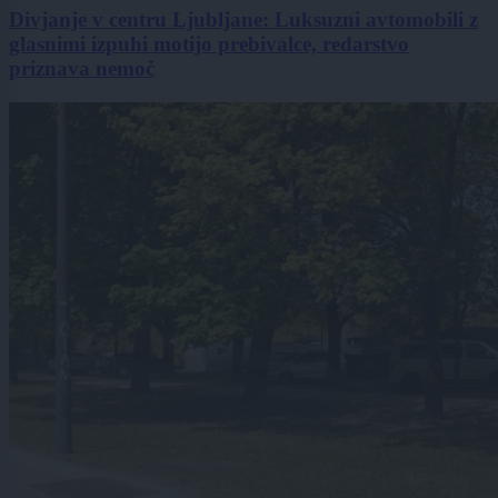
Divjanje v centru Ljubljane: Luksuzni avtomobili z
glasnimi izpuhi motijo prebivalce, redarstvo
priznava nemoč