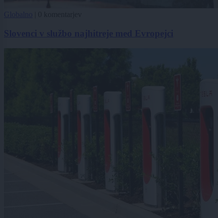
Globalno
|
0 komentarjev
Slovenci v službo najhitreje med Evropejci