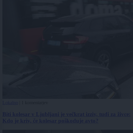
Lokalno
|
1 komentarjev
Biti kolesar v Ljubljani je večkrat izziv, tudi za živce:
Kdo je kriv, če kolesar poškoduje avto?