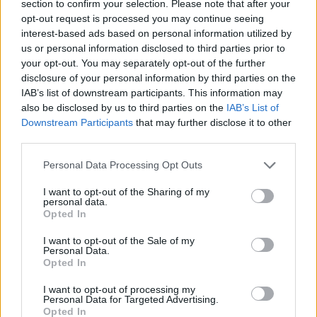
Lokalno
34 minut nazaj
section to confirm your selection. Please note that after your
opt-out request is processed you may continue seeing
Počitnice, ki jih otroci ne bodo pozabili: V Naklem jih čakajo konji, kuhanje
interest-based ads based on personal information utilized by
in iskanje zaklada
us or personal information disclosed to third parties prior to
your opt-out. You may separately opt-out of the further
Lokalno
34 minut nazaj
disclosure of your personal information by third parties on the
IAB’s list of downstream participants. This information may
Pet skritih muzejev v Ljubljani, za katere morda še niste slišali
also be disclosed by us to third parties on the
IAB’s List of
Prijavi se na cajtng
Downstream Participants
that may further disclose it to other
Globalno
eno uro nazaj
third parties.
VIDEO: Na trajektni rampi obtičal dvonadstropni avtobus, potniki pomagali
z zibanjem
Personal Data Processing Opt Outs
Kronika
2 uri nazaj
I want to opt-out of the Sharing of my
personal data.
Opted In
Hudo poškodovan motorist, njegovo življenje je ogroženo
I want to opt-out of the Sale of my
Kronika
2 uri nazaj
Personal Data.
Opted In
Pri delu padla z lestev, eden od delavcev se je huje poškodoval
I want to opt-out of processing my
Personal Data for Targeted Advertising.
Slovenija
3 ure nazaj
Opted In