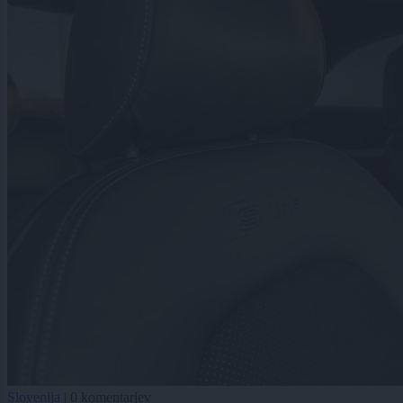
Slovenija
|
0 komentarjev