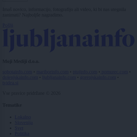
Imaš novico, informacijo, fotografijo ali video, ki bi nas utegnila
zanimati? Najboljše nagradimo.
Pošlji
Moji Mediji d.o.o.
sobotainfo.com
•
mariborinfo.com
•
ptujinfo.com
•
pomurec.com
•
dolenjskainfo.com
•
ljubljanainfo.com
•
gorenjskainfo.com
•
tvidea.si
Vse pravice pridržane © 2026
Tematike
Lokalno
Slovenija
Svet
Politika