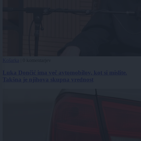
Košarka
|
0 komentarjev
Luka Dončić ima več avtomobilov, kot si mislite.
Takšna je njihova skupna vrednost