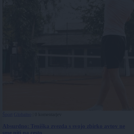
Šport
Globalno
|
0 komentarjev
Absurdno: Teniška zvezda s svojo zbirko avtov ne
sme niti na cesto