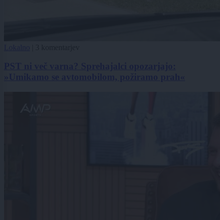
Lokalno
|
3 komentarjev
PST ni več varna? Sprehajalci opozarjajo:
»Umikamo se avtomobilom, požiramo prah«