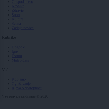
Gospodarstvo
Kronika
Zdravje
Šport
Kultura
Scena
Zadnje novice
Rubrike
Dogodki
Igre
Forum
Mali oglasi
Več
Kdo smo
Oglaševanje
Izjava o dostopnosti
Vse pravice pridržane © 2026