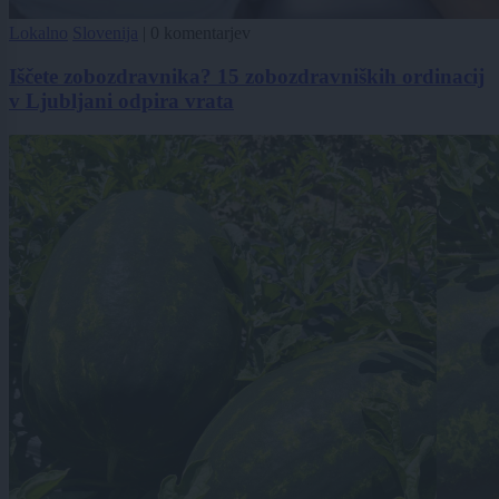
Lokalno
Slovenija
|
0 komentarjev
Iščete zobozdravnika? 15 zobozdravniških ordinacij
v Ljubljani odpira vrata