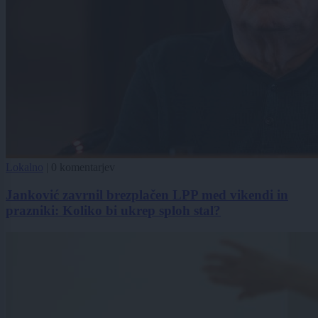
Lokalno
|
0 komentarjev
Janković zavrnil brezplačen LPP med vikendi in
prazniki: Koliko bi ukrep sploh stal?