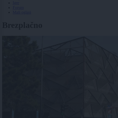
Igre
Forum
Mali oglasi
Brezplačno