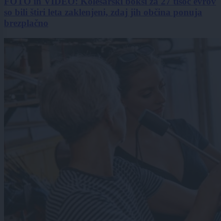
FOTO in VIDEO: Kolesarski boksi za 27 tisoč evrov
so bili štiri leta zaklenjeni, zdaj jih občina ponuja
brezplačno