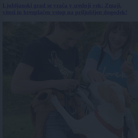
Ljubljanski grad se vrača v srednji vek: Zmaji,
vitezi in brezplačen vstop na priljubljen dogodek!