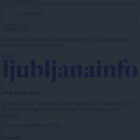
CAPTCHA
Nisem robot
Naročite se
Imaš novico, informacijo, fotografijo ali video, ki bi nas utegnila
zanimati? Najboljše nagradimo.
Pošlji
Moji Mediji d.o.o.
sobotainfo.com
•
mariborinfo.com
•
ptujinfo.com
•
pomurec.com
•
dolenjskainfo.com
•
ljubljanainfo.com
•
gorenjskainfo.com
•
tvidea.si
Vse pravice pridržane © 2026
Tematike