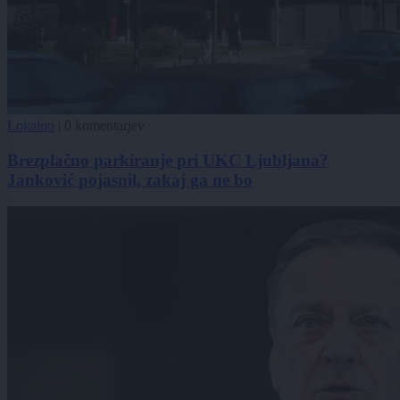
Lokalno
|
0 komentarjev
Brezplačno parkiranje pri UKC Ljubljana?
Janković pojasnil, zakaj ga ne bo