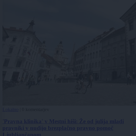
Lokalno
|
0 komentarjev
'Pravna klinika' v Mestni hiši: Že od julija mladi
pravniki v nudijo brezplačno pravno pomoč
Ljubljančanom