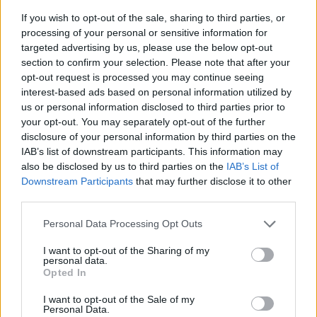
2
If you wish to opt-out of the sale, sharing to third parties, or
processing of your personal or sensitive information for
targeted advertising by us, please use the below opt-out
Zadnje objavljeno
V živo
section to confirm your selection. Please note that after your
Slovenija
3 ure nazaj
opt-out request is processed you may continue seeing
interest-based ads based on personal information utilized by
Ljubljana med najbolj vročimi mesti v državi: toliko stopinj so namerili
us or personal information disclosed to third parties prior to
danes
your opt-out. You may separately opt-out of the further
Scena
4 ure nazaj
disclosure of your personal information by third parties on the
IAB’s list of downstream participants. This information may
V Ljubljani bo konec tedna v znamenju ognja, umetnosti in poletnih ritmov
also be disclosed by us to third parties on the
IAB’s List of
Prijavi se na cajtng
Downstream Participants
that may further disclose it to other
Globalno
6 ur nazaj
third parties.
Konec brezskrbne vožnje? Septembra začnejo sekcijsko meriti hitrost na
Personal Data Processing Opt Outs
štirih avtocestnih odsekih
I want to opt-out of the Sharing of my
Kronika
6 ur nazaj
personal data.
Opted In
V Ljubljani v stanovanju našli mrtvo osebo
I want to opt-out of the Sale of my
Personal Data.
Kronika
6 ur nazaj