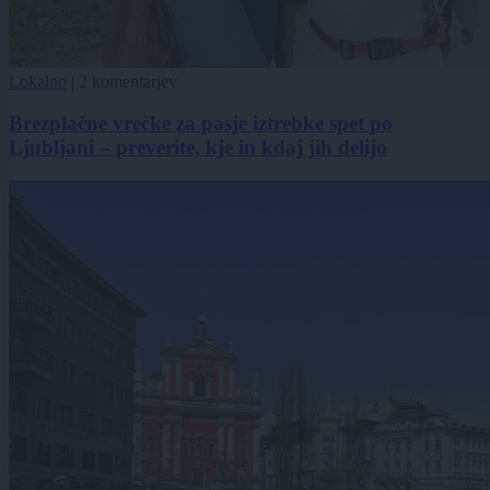
Lokalno
|
2 komentarjev
Brezplačne vrečke za pasje iztrebke spet po
Ljubljani – preverite, kje in kdaj jih delijo