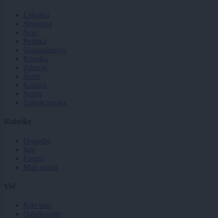
Lokalno
Slovenija
Svet
Politika
Gospodarstvo
Kronika
Zdravje
Šport
Kultura
Scena
Zadnje novice
Rubrike
Dogodki
Igre
Forum
Mali oglasi
Več
Kdo smo
Oglaševanje