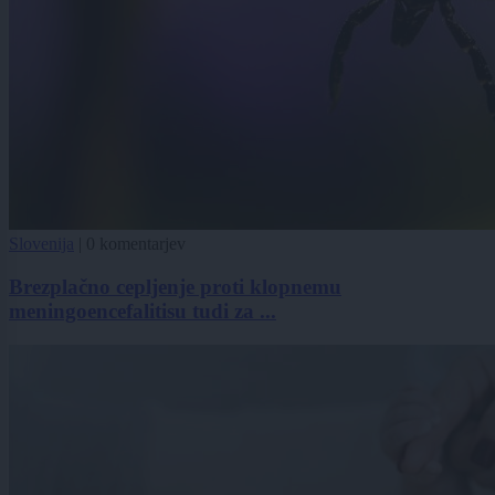
Slovenija
|
0 komentarjev
Brezplačno cepljenje proti klopnemu
meningoencefalitisu tudi za ...