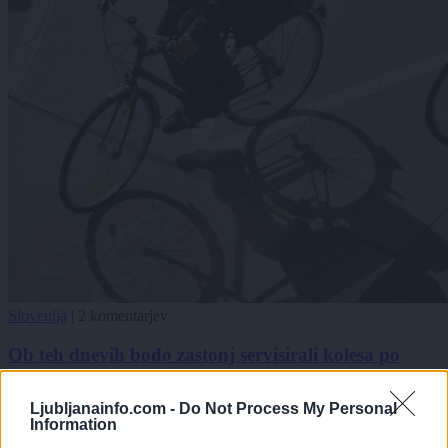
Slovenija
|
2 komentarjev
Ob teh dnevih bodo zastonj servisirali kolesa po
Sloveniji - preverite, kdaj in kam lahko pripeljete
svojega
Ljubljanainfo.com -
Do Not Process My Personal
Information
1