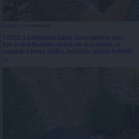
Lokalno
|
0 komentarjev
FOTO: Ljubljančani lahko danes obiščejo sobo,
kjer je spal Ronaldo, popravijo svoj dežnik, se
zapeljejo z leseno ladjico, lončarijo, mešajo koktejle
…