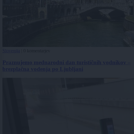
Slovenija
|
0 komentarjev
Praznujemo mednarodni dan turističnih vodnikov –
brezplačna vodenja po Ljubljani