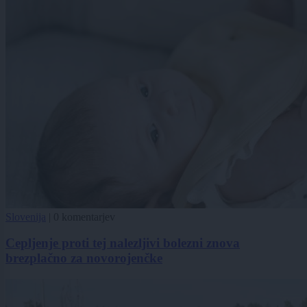
Slovenija
|
0 komentarjev
Cepljenje proti tej nalezljivi bolezni znova
brezplačno za novorojenčke