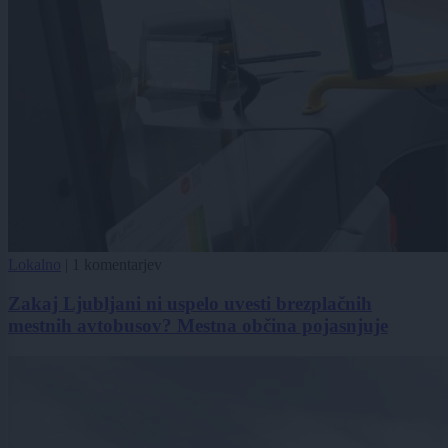
Lokalno
|
1 komentarjev
Zakaj Ljubljani ni uspelo uvesti brezplačnih
mestnih avtobusov? Mestna občina pojasnjuje