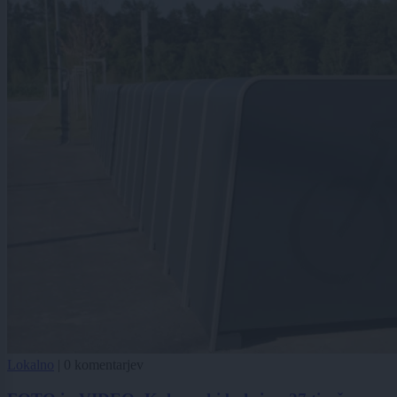
Lokalno
|
0 komentarjev