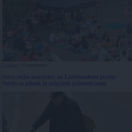
Lokalno
|
0 komentarjev
Nova serija koncertov na Ljubljanskem gradu:
Odejo za piknik in prigrizek prinesete sami