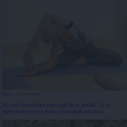
Šport
|
1 komentarjev
Bi radi brezplačno telovadili in se gibali? Za te
aktivnosti vam ne bodo zaračunali niti evra