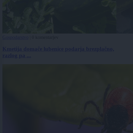
Gospodarstvo
|
0 komentarjev
Kmetija domače lubenice podarja brezplačno,
razlog pa ...