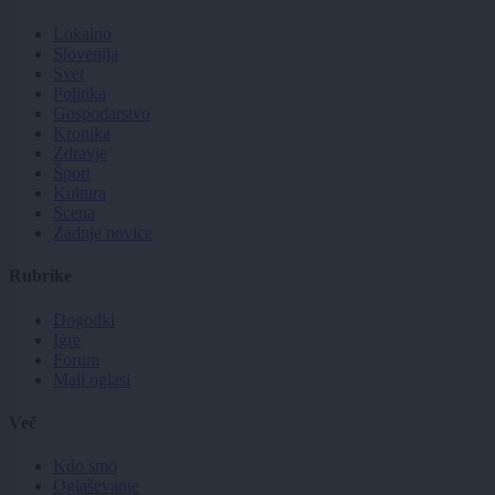
Lokalno
Slovenija
Svet
Politika
Gospodarstvo
Kronika
Zdravje
Šport
Kultura
Scena
Zadnje novice
Rubrike
Dogodki
Igre
Forum
Mali oglasi
Več
Kdo smo
Oglaševanje