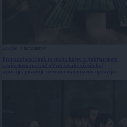
Lokalno
|
1 komentarjev
Propadajoče klopi, premalo košev v ljubljanskem
krajinskem parku? »Vzdrževalci včasih kaj
izpustijo, pozabijo oziroma malomarno opravijo«