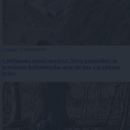
Lokalno
|
0 komentarjev
Ljubljanski mestni gozdovi: Nova pomladitev in
premierno helikoptersko spravilo lesa z grajskega
hriba