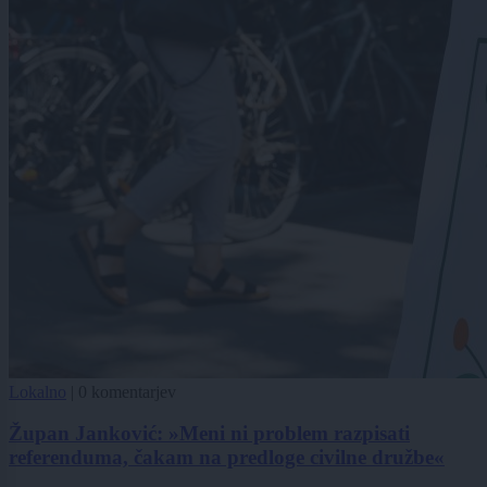
Lokalno
|
0 komentarjev
Župan Janković: »Meni ni problem razpisati
referenduma, čakam na predloge civilne družbe«