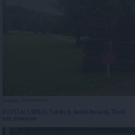
Lokalno
|
0 komentarjev
FOTO in VIDEO: Vse do 6. junija bo park Tivoli
zelo drugačen