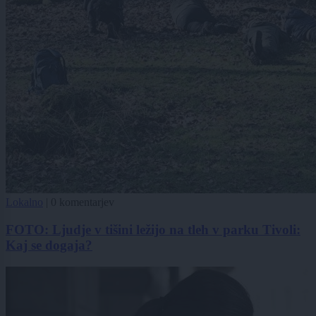
Lokalno
|
0 komentarjev
FOTO: Ljudje v tišini ležijo na tleh v parku Tivoli:
Kaj se dogaja?