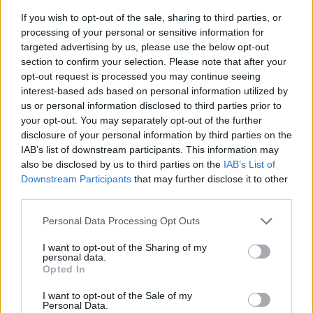
2
If you wish to opt-out of the sale, sharing to third parties, or
processing of your personal or sensitive information for
targeted advertising by us, please use the below opt-out
Zadnje objavljeno
V živo
section to confirm your selection. Please note that after your
Slovenija
33 minut nazaj
opt-out request is processed you may continue seeing
interest-based ads based on personal information utilized by
Ljubljana med najbolj vročimi mesti v državi: toliko stopinj so namerili
us or personal information disclosed to third parties prior to
danes
your opt-out. You may separately opt-out of the further
Scena
eno uro nazaj
disclosure of your personal information by third parties on the
IAB’s list of downstream participants. This information may
V Ljubljani bo konec tedna v znamenju ognja, umetnosti in poletnih ritmov
also be disclosed by us to third parties on the
IAB’s List of
Prijavi se na cajtng
Downstream Participants
that may further disclose it to other
Globalno
3 ure nazaj
third parties.
Konec brezskrbne vožnje? Septembra začnejo sekcijsko meriti hitrost na
Personal Data Processing Opt Outs
štirih avtocestnih odsekih
I want to opt-out of the Sharing of my
Kronika
3 ure nazaj
personal data.
Opted In
V Ljubljani v stanovanju našli mrtvo osebo
I want to opt-out of the Sale of my
Personal Data.
Kronika
3 ure nazaj