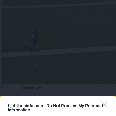
Lokalno
|
0 komentarjev
Ikonična ljubljanska lokacija praznuje častitljivo
obletnico
Ljubljanainfo.com -
Do Not Process My Personal
Information
1