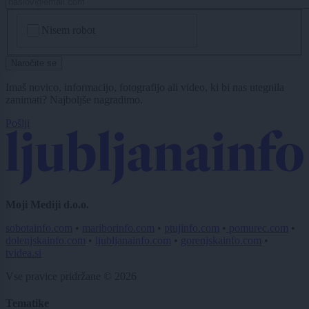
CAPTCHA
Nisem robot
Naročite se
Imaš novico, informacijo, fotografijo ali video, ki bi nas utegnila
zanimati? Najboljše nagradimo.
Pošlji
Moji Mediji d.o.o.
sobotainfo.com
•
mariborinfo.com
•
ptujinfo.com
•
pomurec.com
•
dolenjskainfo.com
•
ljubljanainfo.com
•
gorenjskainfo.com
•
tvidea.si
Vse pravice pridržane © 2026
Tematike