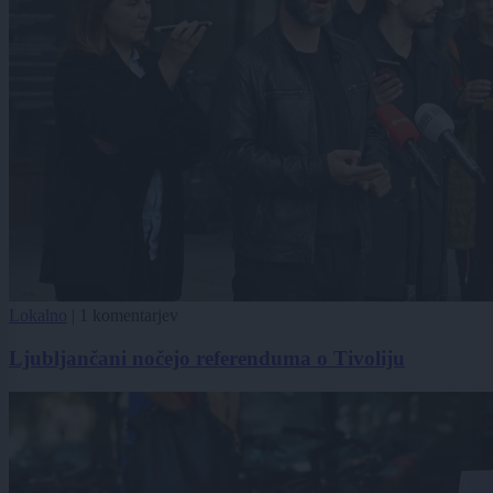
Lokalno
|
1 komentarjev
Ljubljančani nočejo referenduma o Tivoliju