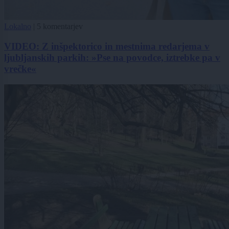
Lokalno
|
5 komentarjev
VIDEO: Z inšpektorico in mestnima redarjema v
ljubljanskih parkih: »Pse na povodce, iztrebke pa v
vrečke«