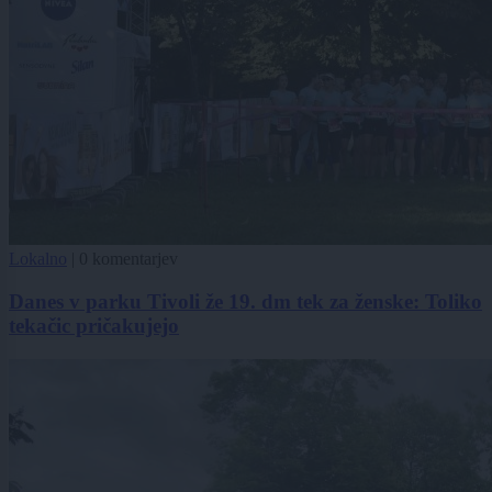
Lokalno
|
0 komentarjev
Danes v parku Tivoli že 19. dm tek za ženske: Toliko
tekačic pričakujejo