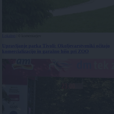
Lokalno
|
0 komentarjev
Upravljanje parka Tivoli: Okoljevarstveniki očitajo
komercializacijo in garažno hišo pri ZOO