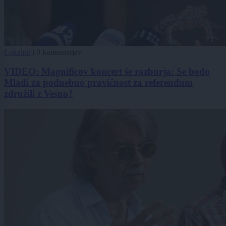
Lokalno
|
0 komentarjev
VIDEO: Magnificov koncert še razburja: Se bodo
Mladi za podnebno pravičnost za referendum
združili z Vesno?