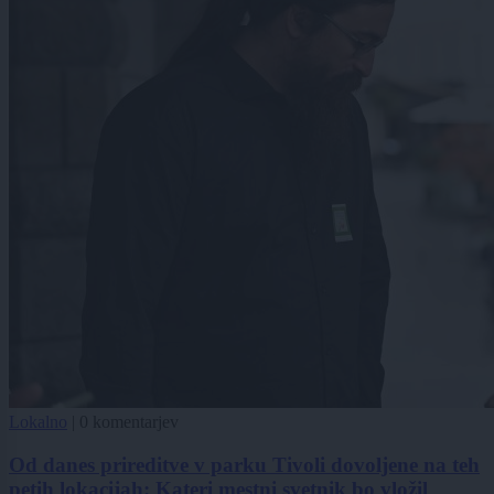
Lokalno
|
0 komentarjev
Od danes prireditve v parku Tivoli dovoljene na teh
petih lokacijah: Kateri mestni svetnik bo vložil