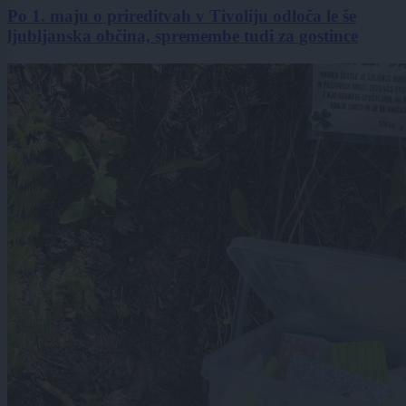
Po 1. maju o prireditvah v Tivoliju odloča le še
ljubljanska občina, spremembe tudi za gostince