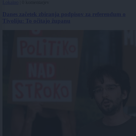
Lokalno
|
0 komentarjev
Danes začetek zbiranja podpisov za referendum o
Tivoliju: To očitajo županu