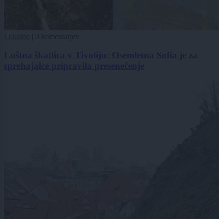
Lokalno
|
0 komentarjev
Luštna škatlica v Tivoliju: Osemletna Sofia je za
sprehajalce pripravila presenečenje