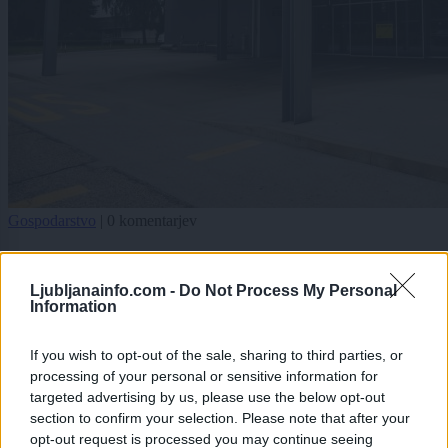
Gospodarstvo
|
0 komentarjev
Mariborsko letališče in parkiranje letal: Lepo vas
prosim, to ne pride v poštev
Ljubljanainfo.com -
Do Not Process My Personal
Information
Zadnje objavljeno
V živo
Kronika
33 minut nazaj
If you wish to opt-out of the sale, sharing to third parties, or
processing of your personal or sensitive information for
Je na Viču na delu požigalec? Policisti prijeli 44-letnega tujca z vžigalnikom
targeted advertising by us, please use the below opt-out
section to confirm your selection. Please note that after your
okolje
eno uro nazaj
opt-out request is processed you may continue seeing