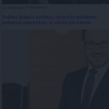
Gospodarstvo
|
0 komentarjev
Vodilna domača podjetja s področja mobilnosti
podpirajo zakonodajo, ki odpira pot Uberju