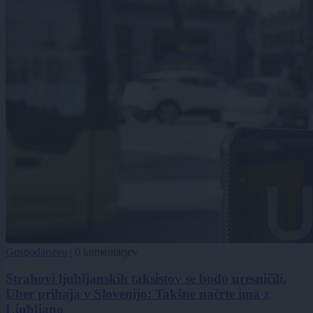
Gospodarstvo
|
0 komentarjev
Strahovi ljubljanskih taksistov se bodo uresničili,
Uber prihaja v Slovenijo: Takšne načrte ima z
Ljubljano