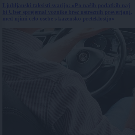
Ljubljanski taksisti svarijo: »Po naših podatkih naj
bi Uber sprejemal voznike brez ustreznih preverjanj,
med njimi celo osebe s kazensko preteklostjo«