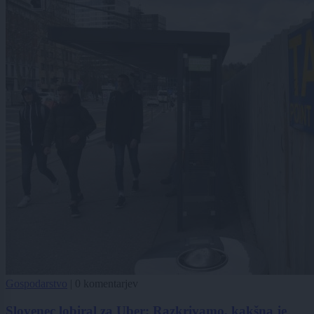
Gospodarstvo
|
0 komentarjev
Slovenec lobiral za Uber: Razkrivamo, kakšna je