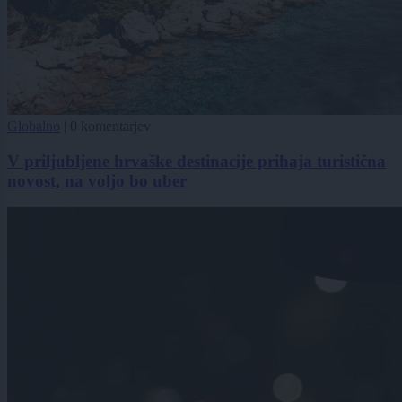
Globalno
|
0 komentarjev
V priljubljene hrvaške destinacije prihaja turistična
novost, na voljo bo uber