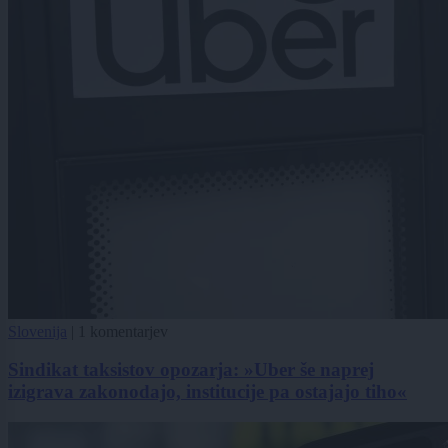
Slovenija
|
1 komentarjev
Sindikat taksistov opozarja: »Uber še naprej
izigrava zakonodajo, institucije pa ostajajo tiho«