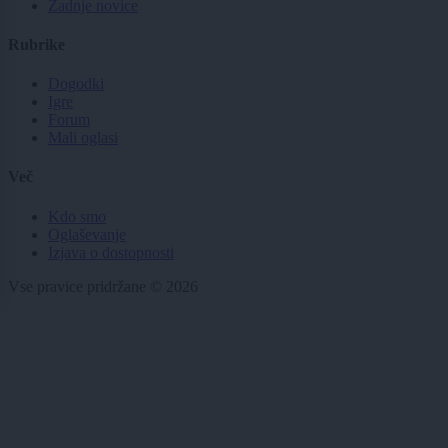
Zadnje novice
Rubrike
Dogodki
Igre
Forum
Mali oglasi
Več
Kdo smo
Oglaševanje
Izjava o dostopnosti
Vse pravice pridržane © 2026