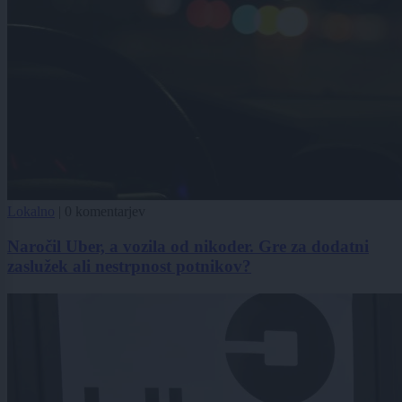
Lokalno
|
0 komentarjev
Naročil Uber, a vozila od nikoder. Gre za dodatni
zaslužek ali nestrpnost potnikov?