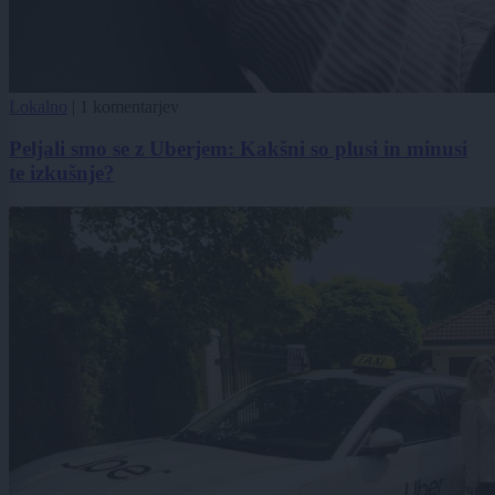
Lokalno
|
1 komentarjev
Peljali smo se z Uberjem: Kakšni so plusi in minusi
te izkušnje?