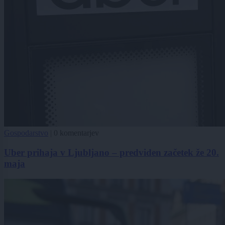
Gospodarstvo
|
0 komentarjev
Uber prihaja v Ljubljano – predviden začetek že 20.
maja