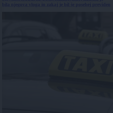
bila njegova vloga in zakaj je bil še posebej previden