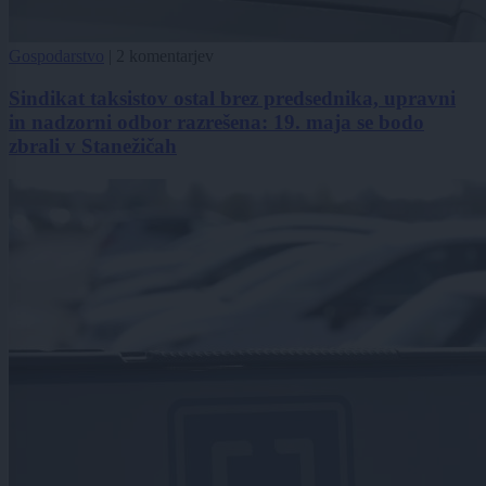
Gospodarstvo
|
2 komentarjev
Sindikat taksistov ostal brez predsednika, upravni
in nadzorni odbor razrešena: 19. maja se bodo
zbrali v Stanežičah