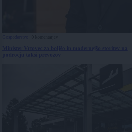
Gospodarstvo
|
0 komentarjev
Minister Vrtovec za boljšo in modernejšo storitev na
področju taksi prevozov