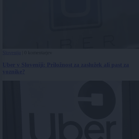
Slovenija
|
0 komentarjev
Uber v Sloveniji: Priložnost za zaslužek ali past za
voznike?