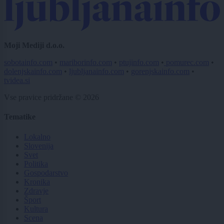
Moji Mediji d.o.o.
sobotainfo.com
•
mariborinfo.com
•
ptujinfo.com
•
pomurec.com
•
dolenjskainfo.com
•
ljubljanainfo.com
•
gorenjskainfo.com
•
tvidea.si
Vse pravice pridržane © 2026
Tematike
Lokalno
Slovenija
Svet
Politika
Gospodarstvo
Kronika
Zdravje
Šport
Kultura
Scena