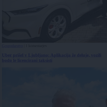
Gospodarstvo
|
1 komentarjev
Uber prišel v Ljubljano: Aplikacija že deluje, vozili
bodo le licencirani taksisti