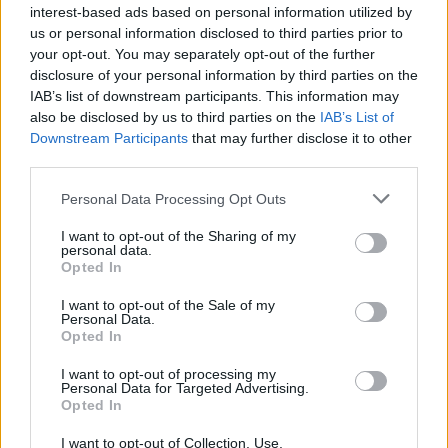
Alarm zaradi suše: Slovenske reke upadajo, podzemne vode je vse manj
interest-based ads based on personal information utilized by
us or personal information disclosed to third parties prior to
Lokalno
2 uri nazaj
your opt-out. You may separately opt-out of the further
disclosure of your personal information by third parties on the
Priljubljeno jezero pri Ljubljani polno kopalcev, a letošnjih analiz vode ni
IAB’s list of downstream participants. This information may
also be disclosed by us to third parties on the
IAB’s List of
okolje
2 uri nazaj
Prijavi se na cajtng
Downstream Participants
that may further disclose it to other
third parties.
Bo vročine končno konec? Hrvati napovedali padec temperatur za več kot
deset stopinj
Personal Data Processing Opt Outs
Slovenija
3 ure nazaj
I want to opt-out of the Sharing of my
personal data.
Vročina razdelila javnost: Pozivi k odpovedi kasaškega derbija v
Opted In
Ljutomeru, oglasila se je tudi Tina Gaber
I want to opt-out of the Sale of my
Kronika
3 ure nazaj
Personal Data.
Opted In
FOTO: Počilo na Topniški cesti v Ljubljani, razbit avtomobil obstal sredi
križišča
I want to opt-out of processing my
Personal Data for Targeted Advertising.
Opted In
okolje
3 ure nazaj
I want to opt-out of Collection, Use,