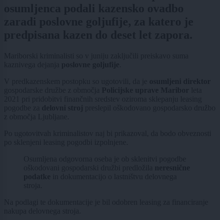
osumljenca podali kazensko ovadbo
zaradi poslovne goljufije, za katero je
predpisana kazen do deset let zapora.
Mariborski kriminalisti so v juniju zaključili preiskavo suma
kaznivega dejanja
poslovne goljufije
.
V predkazenskem postopku so ugotovili, da je
osumljeni direktor
gospodarske družbe z območja
Policijske uprave Maribor
leta
2021 pri pridobitvi finančnih sredstev oziroma sklepanju leasing
pogodbe za
delovni stroj
preslepil oškodovano gospodarsko družbo
z območja Ljubljane.
Po ugotovitvah kriminalistov naj bi prikazoval, da bodo obveznosti
po sklenjeni leasing pogodbi izpolnjene.
Osumljena odgovorna oseba je ob sklenitvi pogodbe
oškodovani gospodarski družbi predložila
neresnične
podatke
in dokumentacijo o lastništvu delovnega
stroja.
Na podlagi te dokumentacije je bil odobren leasing za financiranje
nakupa delovnega stroja.