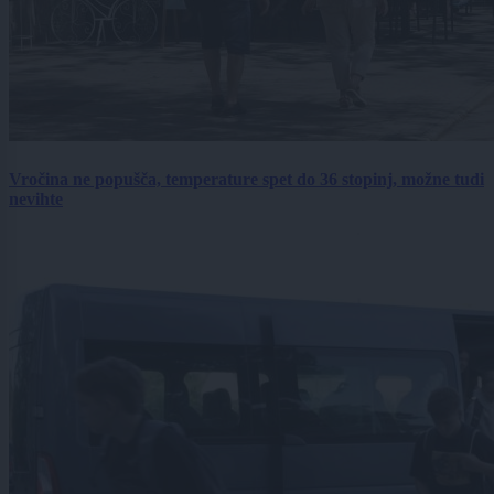
Vročina ne popušča, temperature spet do 36 stopinj, možne tudi
nevihte