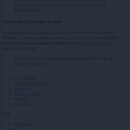
pridobil veliko premoženjsko korist v višini skoraj
800.000 evrov.
Grozi mu zaporna kazen
Kriminalisti Sektorja kriminalistične policije Policijske uprave
Maribor so zoper osumljeno osebo na Okrožno državno tožilstvo v
Mariboru podali
kazensko ovadbo
zaradi kaznivega dejanja
poslovne goljufije.
Za to kaznivo dejanje je predpisana kazen od enega do
desetih let zapora.
PU Maribor
Poslovna goljufija
Goljufija
Zaporna kazen
Direktor
Pogodba
Deli
Facebook
X