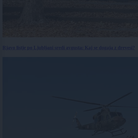
Rjavo listje po Ljubljani sredi avgusta: Kaj se dogaja z drevesi?