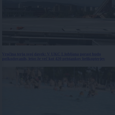
Vročina terja svoj davek: V UKC Ljubljana porast hudo
poškodovanih, letos že več kot 420 pristankov helikopterjev