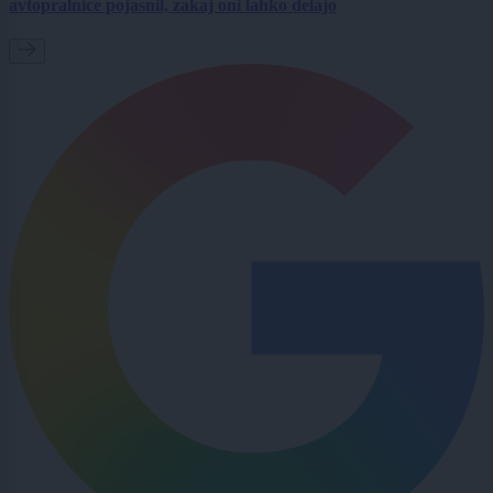
avtopralnice pojasnil, zakaj oni lahko delajo