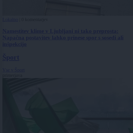
Lokalno
|
0 komentarjev
Namestitev klime v Ljubljani ni tako preprosta:
Napačna postavitev lahko prinese spor s sosedi ali
inšpekcijo
Šport
Vse v Šport
primerjava