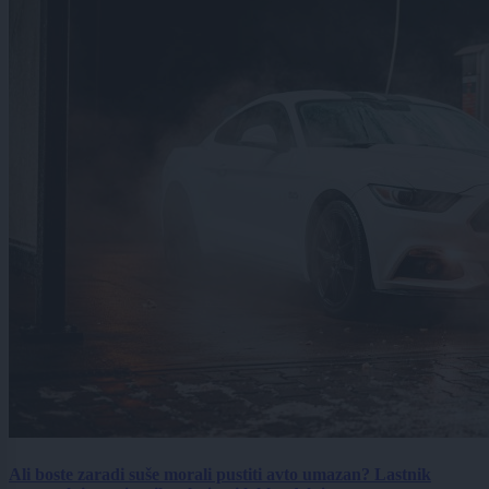
Ali boste zaradi suše morali pustiti avto umazan? Lastnik