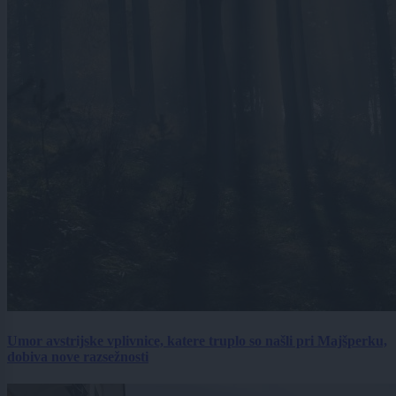
Umor avstrijske vplivnice, katere truplo so našli pri Majšperku,
dobiva nove razsežnosti