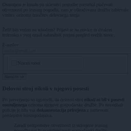
Osumljeni je kmalu po sklenitvi pogodbe prenehal plačevati
obveznosti po leasing pogodbi, zato je oškodovana družba zahtevala
vrnitev oziroma izročitev delovnega stroja.
Želiš biti vedno na tekočem? Prijavi se na novice in dvakrat
tedensko v svoj email nabiralnik prejmi pregled svežih novic.
E-naslov
CAPTCHA
Nisem robot
Naročite se
Delovni stroj nikoli v njegovi posesti
Pri preverjanju so ugotovili, da delovni stroj
nikoli ni bil v posesti
osumljenega
oziroma njegove gospodarske družbe. Po navedbah
policije je bila vsa
dokumentacija prirejena
z namenom
preslepitve leasingodajalca.
Zaradi neizpolnitve obveznosti iz sklenjene leasing
pogodbe naj bi osumljeni svoji gospodarski družbi