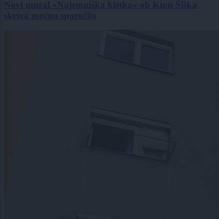
Novi mural »Najemniška kletka« ob Kinu Šiška
skriva močno sporočilo