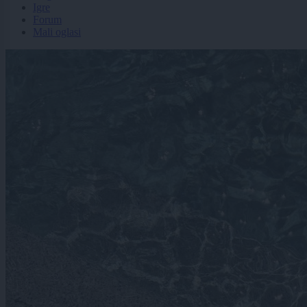
Igre
Forum
Mali oglasi