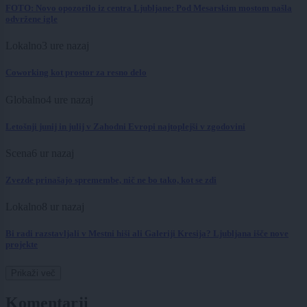
FOTO: Novo opozorilo iz centra Ljubljane: Pod Mesarskim mostom našla
odvržene igle
Lokalno
3 ure nazaj
Coworking kot prostor za resno delo
Globalno
4 ure nazaj
Letošnji junij in julij v Zahodni Evropi najtoplejši v zgodovini
Scena
6 ur nazaj
Zvezde prinašajo spremembe, nič ne bo tako, kot se zdi
Lokalno
8 ur nazaj
Bi radi razstavljali v Mestni hiši ali Galeriji Kresija? Ljubljana išče nove
projekte
Prikaži več
Komentarji