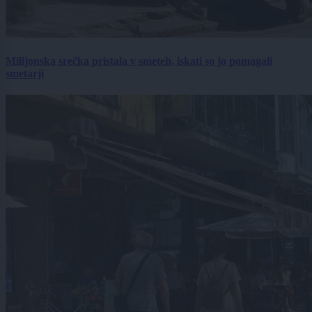
Milijonska srečka pristala v smeteh, iskati so jo pomagali
smetarji