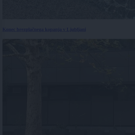
Konec brezplačnega kopanja v Ljubljani