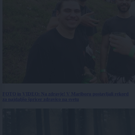
FOTO in VIDEO: Na zdravje! V Mariboru postavljali rekord
za najdaljšo špricer zdravico na svetu