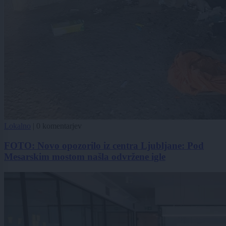
Lokalno
|
0 komentarjev
FOTO: Novo opozorilo iz centra Ljubljane: Pod
Mesarskim mostom našla odvržene igle