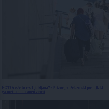
FOTO: »Je to res Ljubljana?« Prizor pri železniški postaji, ki
ga turisti ne bi smeli videti