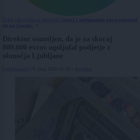
Želite biti vedno na tekočem?
Izberi Ljubljanainfo kot prednostni
vir na Googlu.
Direktor osumljen, da je za skoraj
800.000 evrov ogoljufal podjetje z
območja Ljubljane
Ljubljanainfo
|
9. junij 2026 16:30
v
Kronika