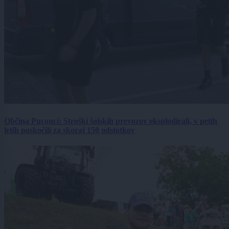
Občina Puconci: Stroški šolskih prevozov eksplodirali, v petih
letih poskočili za skoraj 150 odstotkov