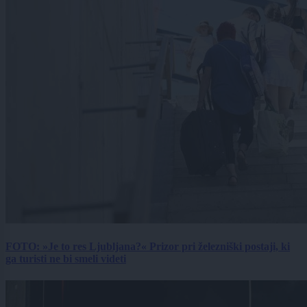
FOTO: »Je to res Ljubljana?« Prizor pri železniški postaji, ki
ga turisti ne bi smeli videti