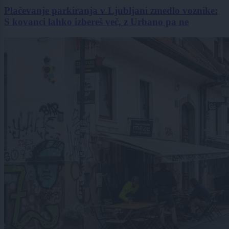
Plačevanje parkiranja v Ljubljani zmedlo voznike:
S kovanci lahko izbereš več, z Urbano pa ne