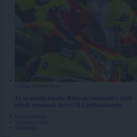
Lokalno
|
0 komentarjev
To so mestni junaki: Reševalci motoristi v dveh
tednih pomagali skoraj 50 Ljubljančanom
Občina domžale
Stacionarni radar
Vandalizem