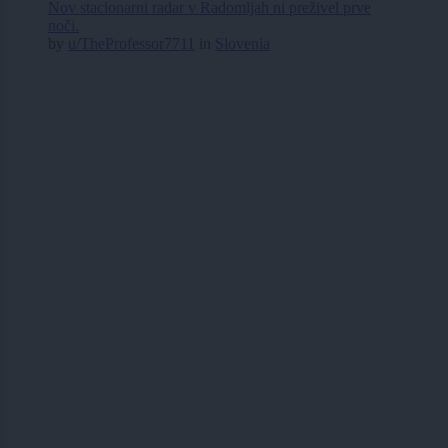
Nov stacionarni radar v Radomljah ni preživel prve
noči.
by
u/TheProfessor7711
in
Slovenia