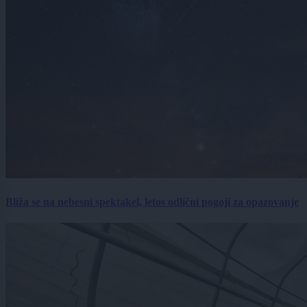
Bliža se na nebesni spektakel, letos odlični pogoji za opazovanje