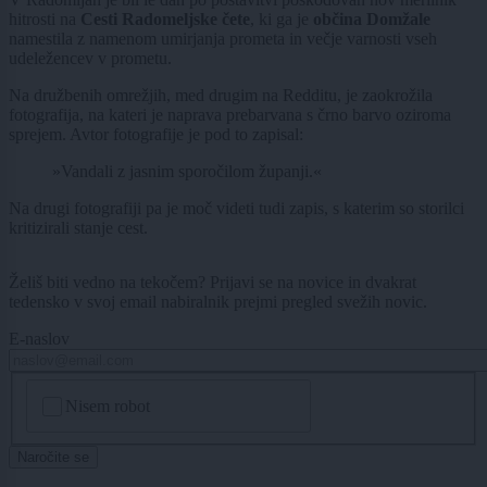
hitrosti na
Cesti Radomeljske čete
, ki ga je
občina Domžale
namestila z namenom umirjanja prometa in večje varnosti vseh
udeležencev v prometu.
Na družbenih omrežjih, med drugim na Redditu, je zaokrožila
fotografija, na kateri je naprava prebarvana s črno barvo oziroma
sprejem. Avtor fotografije je pod to zapisal:
»Vandali z jasnim sporočilom županji.«
Na drugi fotografiji pa je moč videti tudi zapis, s katerim so storilci
kritizirali stanje cest.
Želiš biti vedno na tekočem? Prijavi se na novice in dvakrat
tedensko v svoj email nabiralnik prejmi pregled svežih novic.
E-naslov
CAPTCHA
Nisem robot
Naročite se