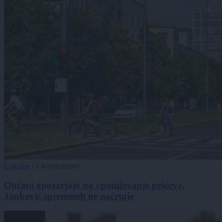
Lokalno
|
1 komentarjev
Občani opozarjajo na »poniževanje pešcev«,
Janković sprememb ne načrtuje