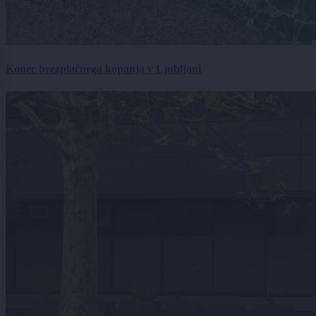
Konec brezplačnega kopanja v Ljubljani