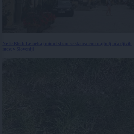
Ne le Bled: Le nekaj minut stran se skriva eno najbolj očarljivih
mest v Sloveniji