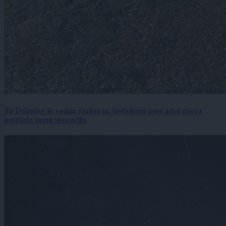
To Dolenjce še vedno razburja, lastnikom psov zdaj znova
pošiljajo jasno sporočilo