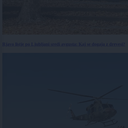
Rjavo listje po Ljubljani sredi avgusta: Kaj se dogaja z drevesi?