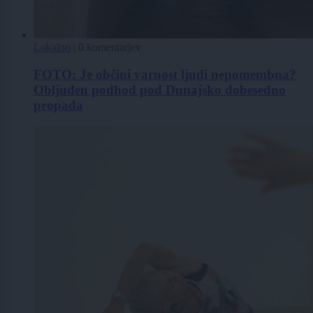
Lokalno
|
0 komentarjev
FOTO: Je občini varnost ljudi nepomembna?
Obljuden podhod pod Dunajsko dobesedno
propada