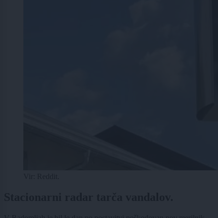
Vir: Reddit.
Stacionarni radar tarča vandalov.
V Radomljah je bil le dan po postavitvi poškodovan nov merilnik