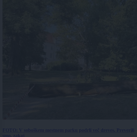
FOTO: V soboškem mestnem parku podrli več dreves. Preverili
smo, zakaj