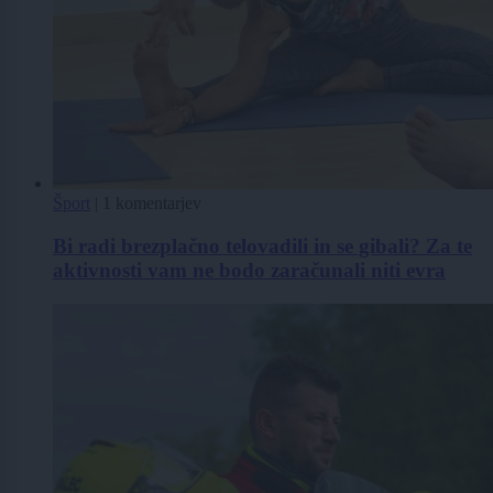
Šport
|
1 komentarjev
Bi radi brezplačno telovadili in se gibali? Za te
aktivnosti vam ne bodo zaračunali niti evra