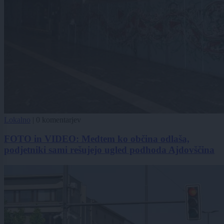
Lokalno
|
0 komentarjev
FOTO in VIDEO: Medtem ko občina odlaša,
podjetniki sami rešujejo ugled podhoda Ajdovščina