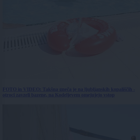
FOTO in VIDEO: Takšna gneča je na ljubljanskih kopališčih -
otroci zavzeli bazene, na Kodeljevem omejujejo vstop