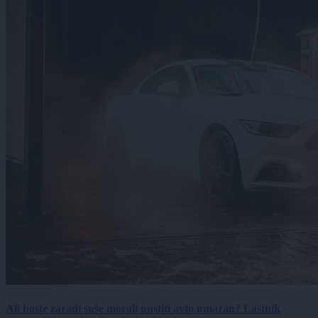
Ali boste zaradi suše morali pustiti avto umazan? Lastnik