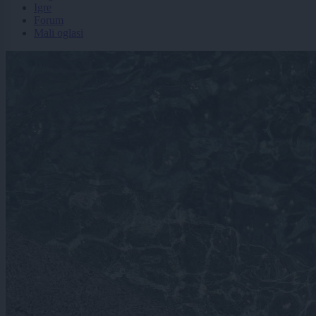
Igre
Forum
Mali oglasi