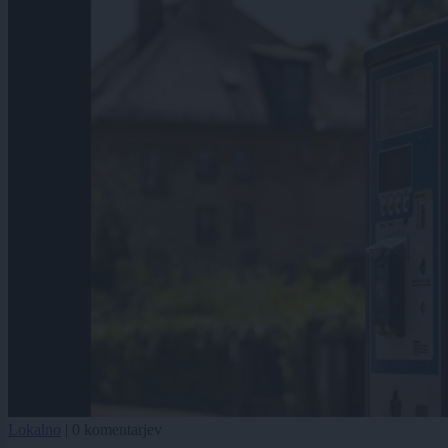
Lokalno
|
0 komentarjev