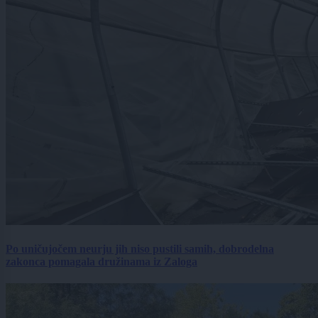
Po uničujočem neurju jih niso pustili samih, dobrodelna
zakonca pomagala družinama iz Zaloga