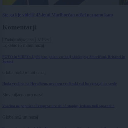
Ste ga kje videli? 45-letni Mariborčan odšel neznano kam
Komentarji
Zadnje objavljeno
V živo
Lokalno
15 minut nazaj
FOTO in VIDEO: Ljubljano poleti vse bolj obiskujejo Američani, Britanci in
Španci
Globalno
40 minut nazaj
Huda vročina na Hrvaškem, nevaren vročinski val bo vztrajal do srede
Slovenija
eno uro nazaj
Vročina ne popušča: Temperature do 35 stopinj, izdano tudi opozorilo
Globalno
2 uri nazaj