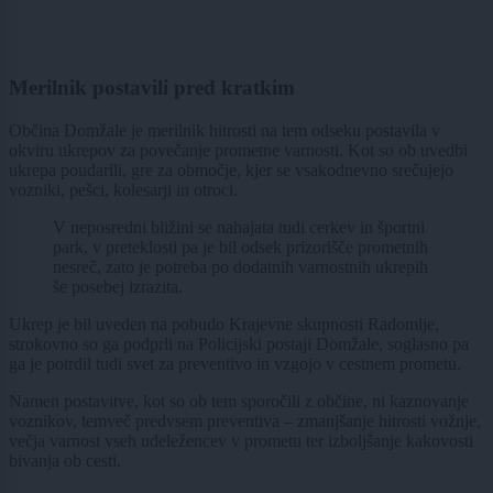
Merilnik postavili pred kratkim
Občina Domžale je merilnik hitrosti na tem odseku postavila v
okviru ukrepov za povečanje prometne varnosti. Kot so ob uvedbi
ukrepa poudarili, gre za območje, kjer se vsakodnevno srečujejo
vozniki, pešci, kolesarji in otroci.
V neposredni bližini se nahajata tudi cerkev in športni
park, v preteklosti pa je bil odsek prizorišče prometnih
nesreč, zato je potreba po dodatnih varnostnih ukrepih
še posebej izrazita.
Ukrep je bil uveden na pobudo Krajevne skupnosti Radomlje,
strokovno so ga podprli na Policijski postaji Domžale, soglasno pa
ga je potrdil tudi svet za preventivo in vzgojo v cestnem prometu.
Namen postavitve, kot so ob tem sporočili z občine, ni kaznovanje
voznikov, temveč predvsem preventiva – zmanjšanje hitrosti vožnje,
večja varnost vseh udeležencev v prometu ter izboljšanje kakovosti
bivanja ob cesti.