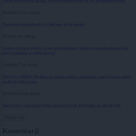
Pot proti morju bo daljša: Na avtocestah zastoji in več prometnih nesreč
Kronika
3 ure nazaj
Pogrešani mladoletnik iz Ljubljane je bil najden
Scena
4 ure nazaj
Lunina energija odpira vrata spremembam: Katera znamenja danes čaka
pravi trenutek za veliki korak?
Lokalno
7 ur nazaj
FOTO in VIDEO: Medtem ko občina odlaša, podjetniki sami rešujejo ugled
podhoda Ajdovščina
Kronika
14 ur nazaj
Skoraj kot v akcijskem filmu: policisti lovili 19-letnika po ulicah Pule
Prikaži več
Komentarji