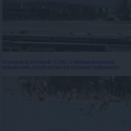
Vročina terja svoj davek: V UKC Ljubljana porast hudo
poškodovanih, letos že več kot 420 pristankov helikopterjev