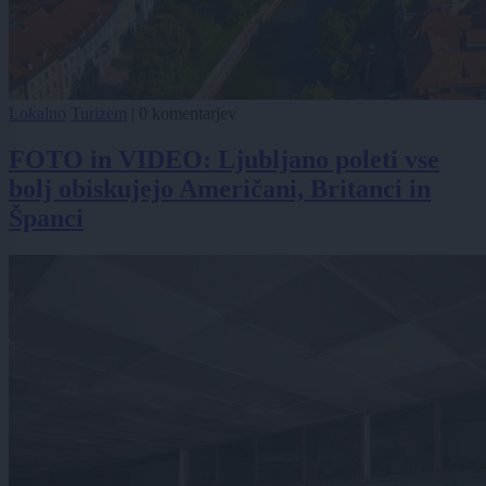
Lokalno
Turizem
|
0 komentarjev
FOTO in VIDEO: Ljubljano poleti vse
bolj obiskujejo Američani, Britanci in
Španci