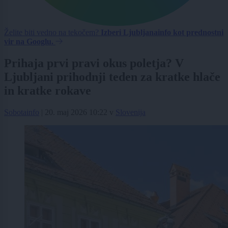
Želite biti vedno na tekočem?
Izberi Ljubljanainfo kot prednostni
vir na Googlu.
Prihaja prvi pravi okus poletja? V
Ljubljani prihodnji teden za kratke hlače
in kratke rokave
Sobotainfo
|
20. maj 2026 10:22
v
Slovenija