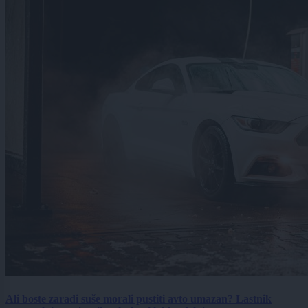
Ali boste zaradi suše morali pustiti avto umazan? Lastnik