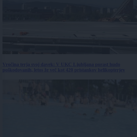
Vročina terja svoj davek: V UKC Ljubljana porast hudo
poškodovanih, letos že več kot 420 pristankov helikopterjev