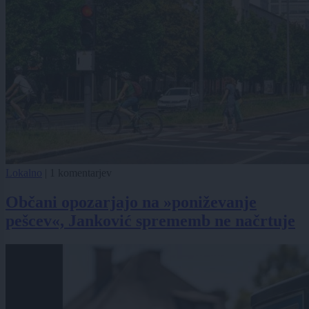
Lokalno
|
1 komentarjev
Občani opozarjajo na »poniževanje
pešcev«, Janković sprememb ne načrtuje