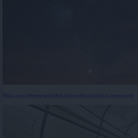
Bliža se na nebesni spektakel, letos odlični pogoji za opazovanje