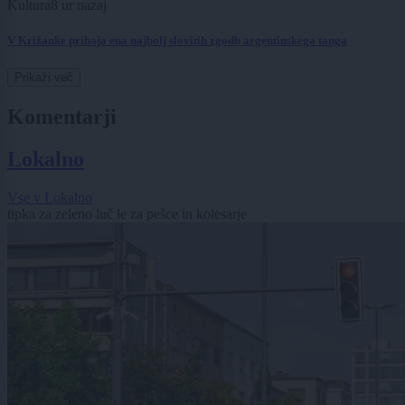
Kultura
8 ur nazaj
V Križanke prihaja ena najbolj slovitih zgodb argentinskega tanga
Prikaži več
Komentarji
Lokalno
Vse v Lokalno
tipka za zeleno luč le za pešce in kolesarje