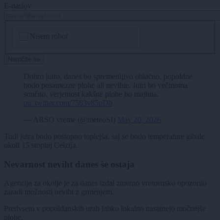
E-naslov
CAPTCHA
Nisem robot
Naročite se
Dobro jutro, danes bo spremenljivo oblačno, popoldne
bodo posamezne plohe ali nevihte. Jutri bo večinoma
sončno, verjetnost kakšne plohe bo majhna.
pic.twitter.com/7563v85pDb
— ARSO vreme (@meteoSI)
May 20, 2026
Tudi jutra bodo postopno toplejša, saj se bodo temperature gibale
okoli 15 stopinj Celzija.
Nevarnost neviht danes še ostaja
Agencija za okolje je za danes izdal zmerno vremensko opozorilo
zaradi možnosti neviht z grmenjem.
Predvsem v popoldanskih urah lahko lokalno nastanejo močnejše
plohe.