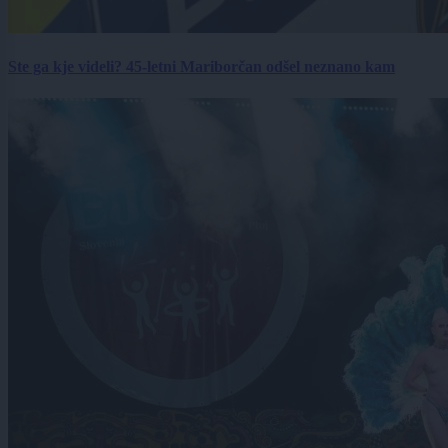
Ste ga kje videli? 45-letni Mariborčan odšel neznano kam