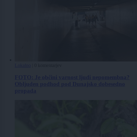
Lokalno
|
0 komentarjev
FOTO: Je občini varnost ljudi nepomembna?
Obljuden podhod pod Dunajsko dobesedno
propada