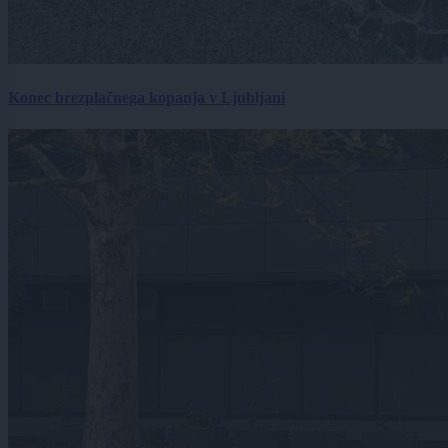
Konec brezplačnega kopanja v Ljubljani