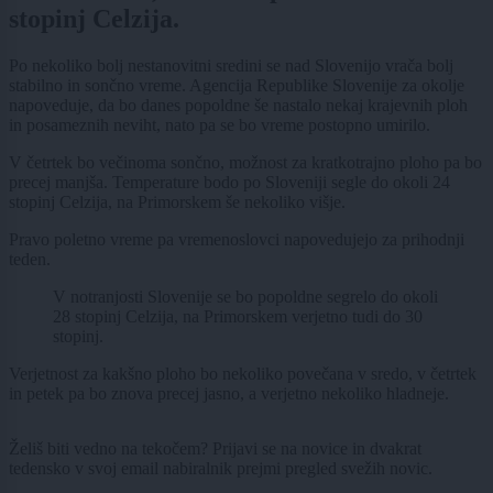
stopinj Celzija.
Po nekoliko bolj nestanovitni sredini se nad Slovenijo vrača bolj
stabilno in sončno vreme.
Agencija Republike Slovenije za okolje
napoveduje, da bo danes popoldne še nastalo nekaj krajevnih ploh
in posameznih neviht, nato pa se bo vreme postopno umirilo.
V četrtek bo večinoma sončno, možnost za kratkotrajno ploho pa bo
precej manjša. Temperature bodo po Sloveniji segle do okoli 24
stopinj Celzija, na Primorskem še nekoliko višje.
Pravo poletno vreme pa vremenoslovci napovedujejo za prihodnji
teden.
V notranjosti Slovenije se bo popoldne segrelo do okoli
28 stopinj Celzija, na Primorskem verjetno tudi do 30
stopinj.
Verjetnost za kakšno ploho bo nekoliko povečana v sredo, v četrtek
in petek pa bo znova precej jasno, a verjetno nekoliko hladneje.
Želiš biti vedno na tekočem? Prijavi se na novice in dvakrat
tedensko v svoj email nabiralnik prejmi pregled svežih novic.