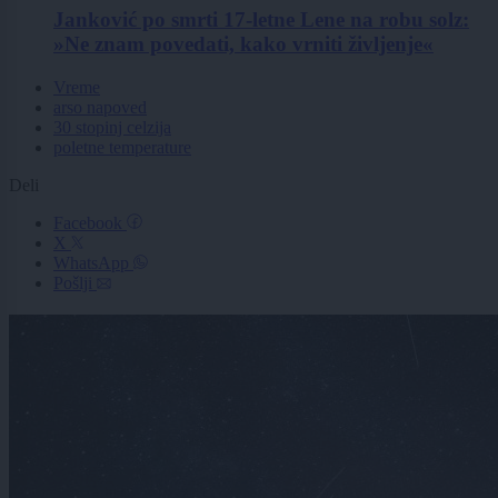
Janković po smrti 17-letne Lene na robu solz:
»Ne znam povedati, kako vrniti življenje«
Vreme
arso napoved
30 stopinj celzija
poletne temperature
Deli
Facebook
X
WhatsApp
Pošlji