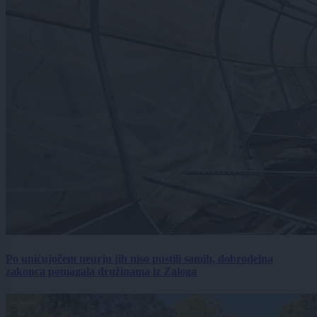
Po uničujočem neurju jih niso pustili samih, dobrodelna
zakonca pomagala družinama iz Zaloga