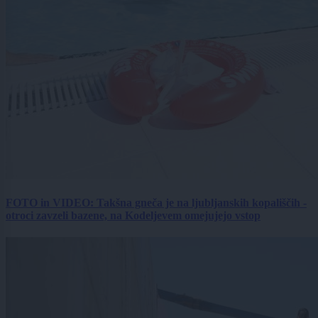
FOTO in VIDEO: Takšna gneča je na ljubljanskih kopališčih -
otroci zavzeli bazene, na Kodeljevem omejujejo vstop