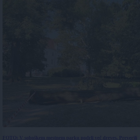
FOTO: V soboškem mestnem parku podrli več dreves. Preverili