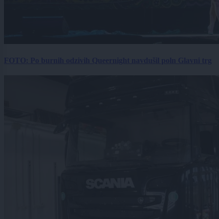
FOTO: Po burnih odzivih Queernight navdušil poln Glavni trg