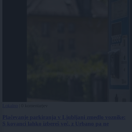
Lokalno
|
0 komentarjev
Plačevanje parkiranja v Ljubljani zmedlo voznike:
S kovanci lahko izbereš več, z Urbano pa ne