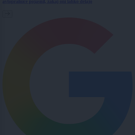
avtopralnice pojasnil, zakaj oni lahko delajo