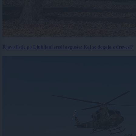
Rjavo listje po Ljubljani sredi avgusta: Kaj se dogaja z drevesi?