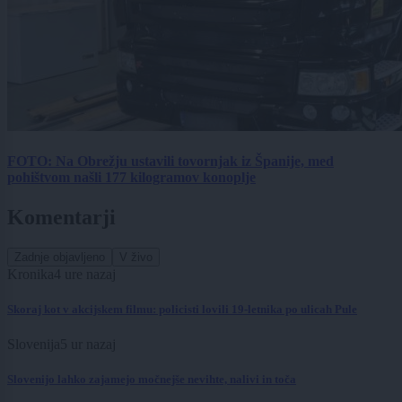
FOTO: Na Obrežju ustavili tovornjak iz Španije, med
pohištvom našli 177 kilogramov konoplje
Komentarji
Zadnje objavljeno
V živo
Kronika
4 ure nazaj
Skoraj kot v akcijskem filmu: policisti lovili 19-letnika po ulicah Pule
Slovenija
5 ur nazaj
Slovenijo lahko zajamejo močnejše nevihte, nalivi in toča