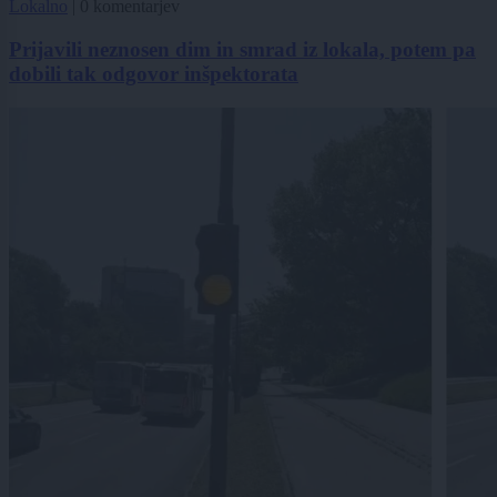
Lokalno
|
0 komentarjev
Prijavili neznosen dim in smrad iz lokala, potem pa
dobili tak odgovor inšpektorata