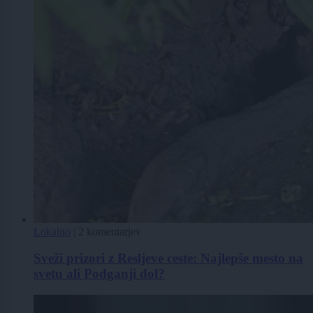
Lokalno
|
2 komentarjev
Sveži prizori z Resljeve ceste: Najlepše mesto na
svetu ali Podganji dol?