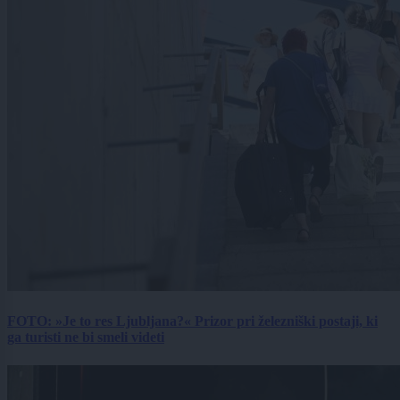
FOTO: »Je to res Ljubljana?« Prizor pri železniški postaji, ki
ga turisti ne bi smeli videti