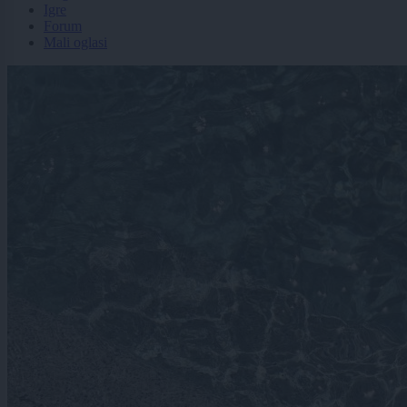
Igre
Forum
Mali oglasi