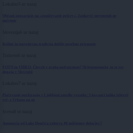
Lokalno
5 ur nazaj
Občani opozarjajo na »poniževanje pešcev«, Janković sprememb ne
načrtuje
Slovenija
6 ur nazaj
Koline in starodavna tradicija dobile posebno priznanje
Turizem
6 ur nazaj
FOTO in VIDEO: Človek v zraku nad mestom? Ni fotomontaža, to se res
dogaja v Sloveniji
Lokalno
7 ur nazaj
Plačevanje parkiranja v Ljubljani zmedlo voznike: S kovanci lahko izbereš
več, z Urbano pa ne
Scena
8 ur nazaj
Anamaria od Luke Dončića zahteva 40 milijonov dolarjev?