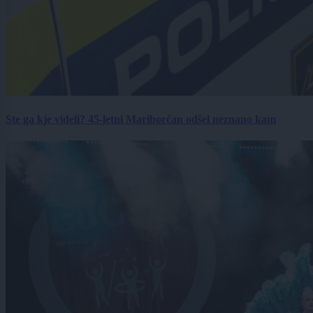
Ste ga kje videli? 45-letni Mariborčan odšel neznano kam