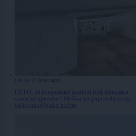
Lokalno
|
0 komentarjev
FOTO: Je propadajoč podhod pod Dunajsko
varen za uporabo? Občina bo popravila strop,
večje sanacije ni v načrtu