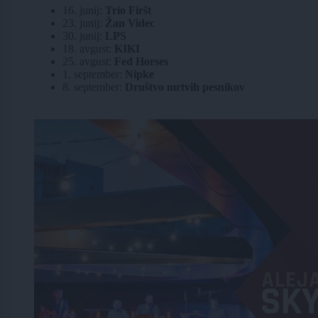
16. junij:
Trio Firšt
23. junij:
Žan Videc
30. junij:
LPS
18. avgust:
KIKI
25. avgust:
Fed Horses
1. september:
Nipke
8. september:
Društvo mrtvih pesnikov