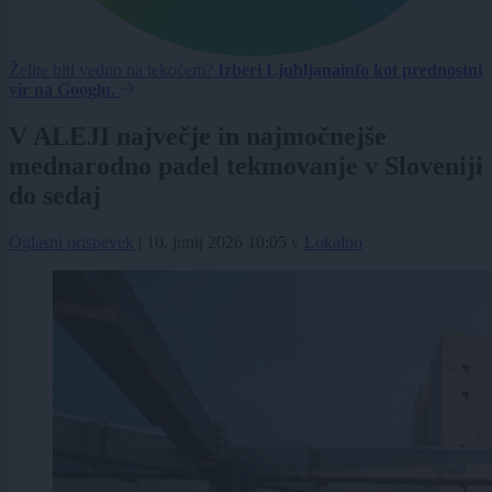
Želite biti vedno na tekočem?
Izberi Ljubljanainfo kot prednostni
vir na Googlu.
V ALEJI največje in najmočnejše
mednarodno padel tekmovanje v Sloveniji
do sedaj
Oglasni prispevek
|
10. junij 2026 10:05
v
Lokalno