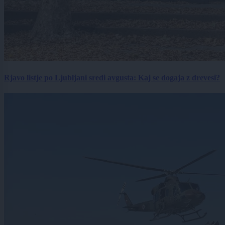
Rjavo listje po Ljubljani sredi avgusta: Kaj se dogaja z drevesi?