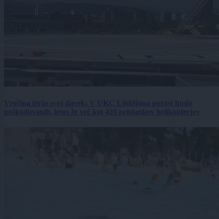
Vročina terja svoj davek: V UKC Ljubljana porast hudo
poškodovanih, letos že več kot 420 pristankov helikopterjev