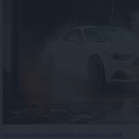
Ali boste zaradi suše morali pustiti avto umazan? Lastnik