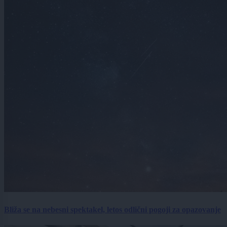
Bliža se na nebesni spektakel, letos odlični pogoji za opazovanje