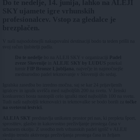
Do te nedelje, 14. junija, lahko na ALEJI
SKY ujamete igre vrhunskih
profesionalcev. Vstop za gledalce je
brezplačen.
V naši najsodobnejši nakupovalni destinaciji bodo ta teden prišli na
svoj račun ljubitelji padla.
Do te nedelje
bo na ALEJI SKY v organizaciji
Padel
zveze Slovenije
in
ALEJE SKY by LUDUS
potekal
turnir
FIP Bronze Ljubljana
, največje in najmočnejše
mednarodno padel tekmovanje v Sloveniji do sedaj.
Igralska zasedba bo izredno močna, saj se kar 24 prijavljenih
igralcev in igralk uvršča med najboljših 200 na svetu. V ženski
konkurenci bosta nastopili celo igralki med najboljših 100 na svetu.
Tudi naši najboljši tekmovalci in tekmovalke se bodo borili za
točke
na svetovni lestvici
.
ALEJA SKY
predstavlja unikaten prostor pri nas, ki prepleta šport,
sprostitev, glasbo in kakovostno preživljanje prostega časa v
urbanem okolju. Z uvedbo treh vrhunskih padel igrišč v ALEJI
sledijo trendu aktivnega preživljanja prostega časa in željam