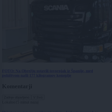
FOTO: Na Obrežju ustavili tovornjak iz Španije, med
pohištvom našli 177 kilogramov konoplje
Komentarji
Zadnje objavljeno
V živo
Lokalno
15 minut nazaj