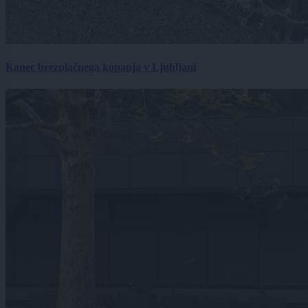
Konec brezplačnega kopanja v Ljubljani