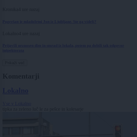
Kronika
4 ure nazaj
Pogrešan je mladoletni Jon iz Ljubljane. Ste ga videli?
Lokalno
4 ure nazaj
Prijavili neznosen dim in smrad iz lokala, potem pa dobili tak odgovor
inšpektorata
Prikaži več
Komentarji
Lokalno
Vse v Lokalno
tipka za zeleno luč le za pešce in kolesarje