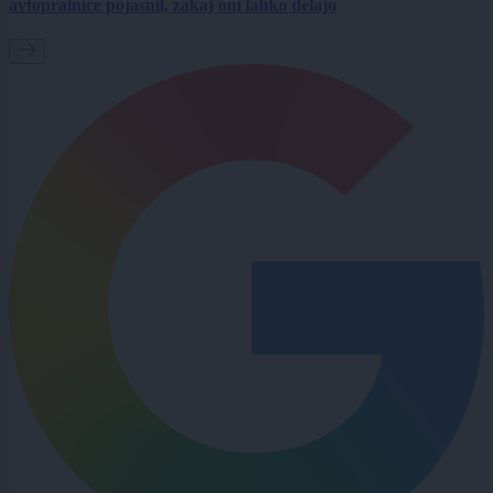
avtopralnice pojasnil, zakaj oni lahko delajo