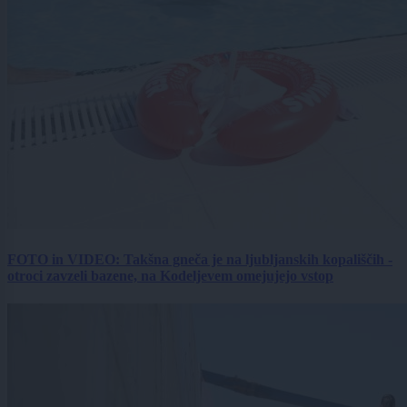
FOTO in VIDEO: Takšna gneča je na ljubljanskih kopališčih -
otroci zavzeli bazene, na Kodeljevem omejujejo vstop