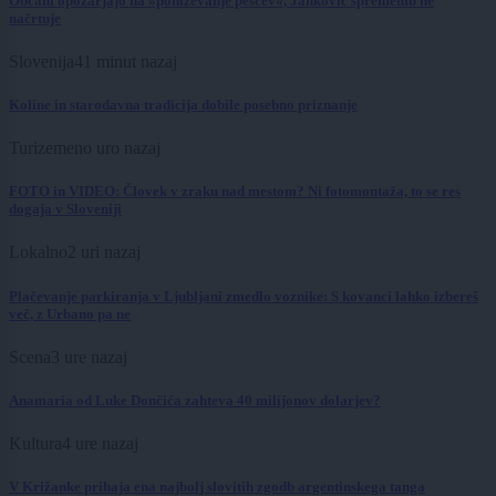
Občani opozarjajo na »poniževanje pešcev«, Janković sprememb ne
načrtuje
Slovenija
41 minut nazaj
Koline in starodavna tradicija dobile posebno priznanje
Turizem
eno uro nazaj
FOTO in VIDEO: Človek v zraku nad mestom? Ni fotomontaža, to se res
dogaja v Sloveniji
Lokalno
2 uri nazaj
Plačevanje parkiranja v Ljubljani zmedlo voznike: S kovanci lahko izbereš
več, z Urbano pa ne
Scena
3 ure nazaj
Anamaria od Luke Dončića zahteva 40 milijonov dolarjev?
Kultura
4 ure nazaj
V Križanke prihaja ena najbolj slovitih zgodb argentinskega tanga