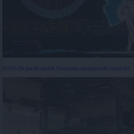
FOTO: Po burnih odzivih Queernight navdušil poln Glavni trg