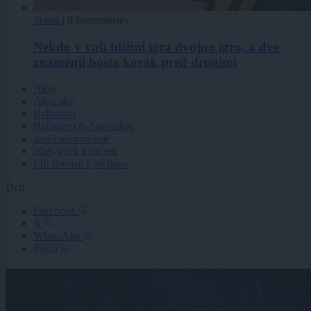
Scena
|
0 komentarjev
Nekdo v vaši bližini igra dvojno igro, a dve
znamenji bosta korak pred drugimi
Aleja
Aleja sky
Balladero
Balladero & Specialisti
padel tekmovanje
after-work koncerti
FIP Bronze Ljubljana
Deli
Facebook
X
WhatsApp
Pošlji