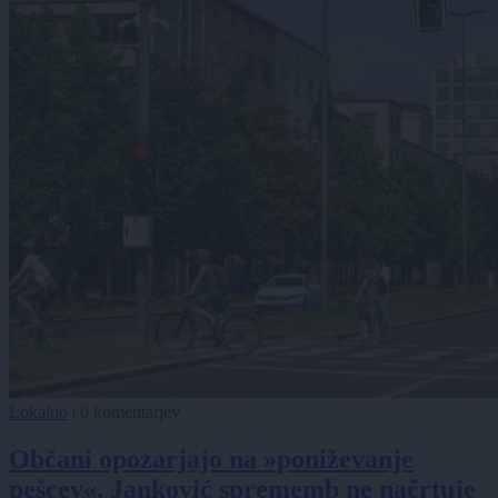
Lokalno
|
0 komentarjev
Občani opozarjajo na »poniževanje
pešcev«, Janković sprememb ne načrtuje