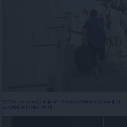
FOTO: »Je to res Ljubljana?« Prizor pri železniški postaji, ki
ga turisti ne bi smeli videti