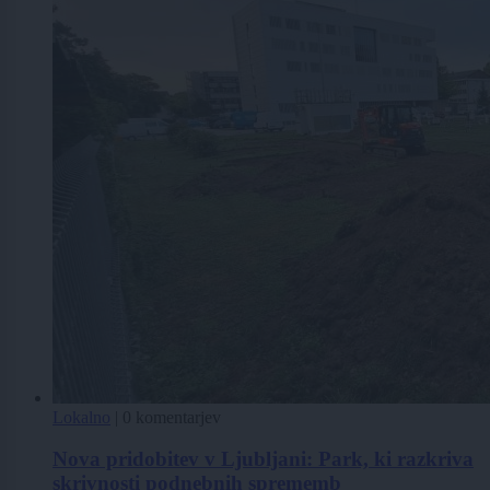
Lokalno
|
0 komentarjev
Nova pridobitev v Ljubljani: Park, ki razkriva
skrivnosti podnebnih sprememb