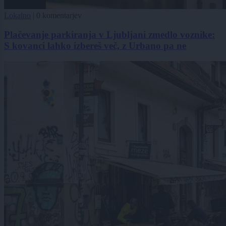
Lokalno
|
0 komentarjev
Plačevanje parkiranja v Ljubljani zmedlo voznike:
S kovanci lahko izbereš več, z Urbano pa ne