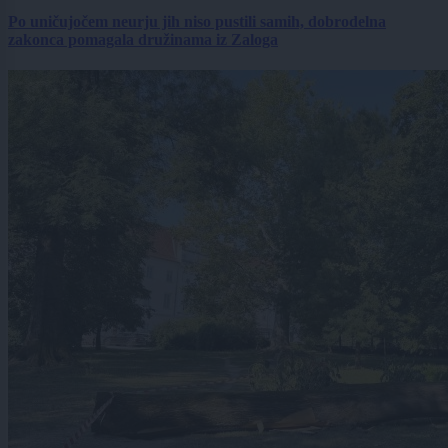
Po uničujočem neurju jih niso pustili samih, dobrodelna
zakonca pomagala družinama iz Zaloga