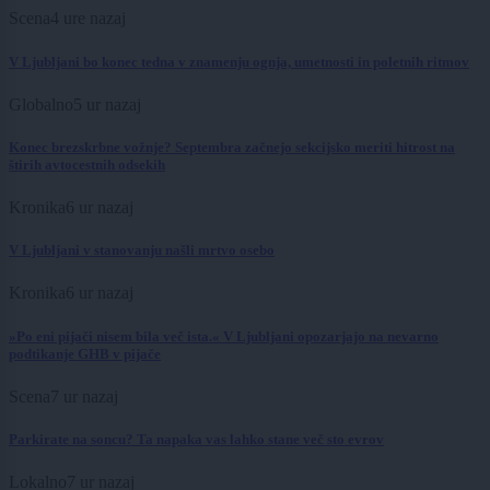
Scena
4 ure nazaj
V Ljubljani bo konec tedna v znamenju ognja, umetnosti in poletnih ritmov
Globalno
5 ur nazaj
Konec brezskrbne vožnje? Septembra začnejo sekcijsko meriti hitrost na
štirih avtocestnih odsekih
Kronika
6 ur nazaj
V Ljubljani v stanovanju našli mrtvo osebo
Kronika
6 ur nazaj
»Po eni pijači nisem bila več ista.« V Ljubljani opozarjajo na nevarno
podtikanje GHB v pijače
Scena
7 ur nazaj
Parkirate na soncu? Ta napaka vas lahko stane več sto evrov
Lokalno
7 ur nazaj