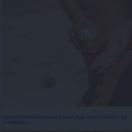
Kam sodi odslužena sončna krema? In ne, ne gre (nujno) v koš
za embalažo