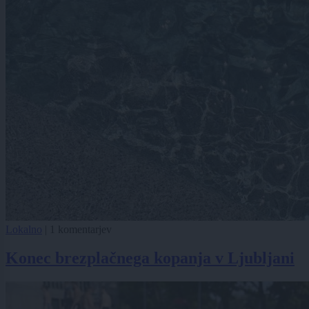
Lokalno
|
1 komentarjev
Konec brezplačnega kopanja v Ljubljani