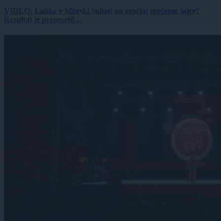
VIDEO: Lahko v Murski Soboti na vročini spečemo jajce?
Rezultat je presenetil ...