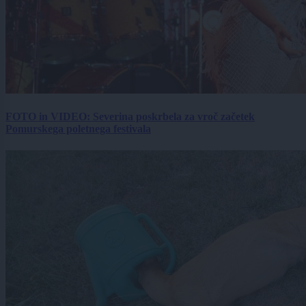
FOTO in VIDEO: Severina poskrbela za vroč začetek
Pomurskega poletnega festivala