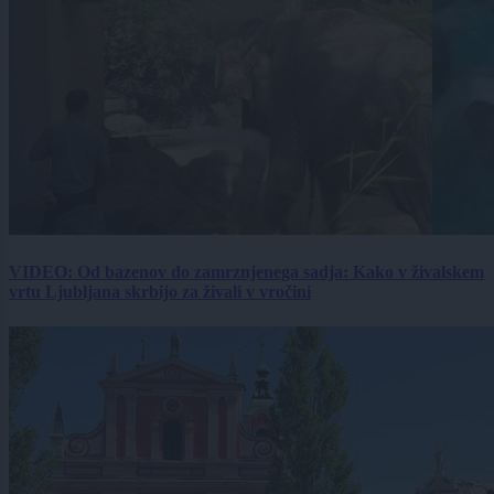
VIDEO: Od bazenov do zamrznjenega sadja: Kako v živalskem
vrtu Ljubljana skrbijo za živali v vročini