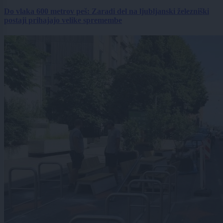
Do vlaka 600 metrov peš: Zaradi del na ljubljanski železniški
postaji prihajajo velike spremembe