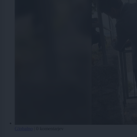
Globalno
|
0 komentarjev