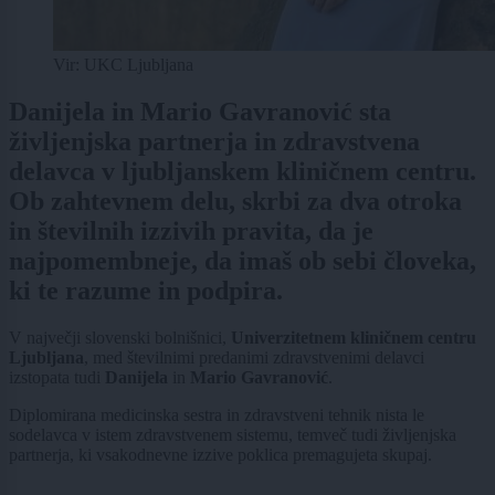
Vir: UKC Ljubljana
Danijela in Mario Gavranović sta
življenjska partnerja in zdravstvena
delavca v ljubljanskem kliničnem centru.
Ob zahtevnem delu, skrbi za dva otroka
in številnih izzivih pravita, da je
najpomembneje, da imaš ob sebi človeka,
ki te razume in podpira.
V največji slovenski bolnišnici,
Univerzitetnem kliničnem centru
Ljubljana
, med številnimi predanimi zdravstvenimi delavci
izstopata tudi
Danijela
in
Mario Gavranović
.
Diplomirana medicinska sestra in zdravstveni tehnik nista le
sodelavca v istem zdravstvenem sistemu, temveč tudi življenjska
partnerja, ki vsakodnevne izzive poklica premagujeta skupaj.