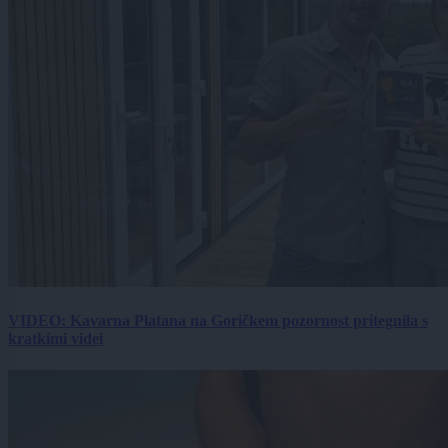
VIDEO: Kavarna Platana na Goričkem pozornost pritegnila s
kratkimi videi