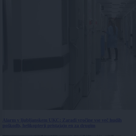
Alarm v ljubljanskem UKC: Zaradi vročine vse več hudih
poškodb, helikopterji pristajajo en za drugim