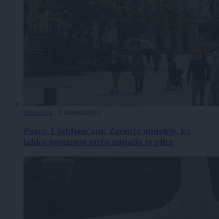
Slovenija
|
0 komentarjev
Pozor, Ljubljančani: Začenja obdobje, ko
lahko postanete tarča napada te ptice