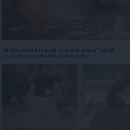
Ali boste zaradi suše morali pustiti avto umazan? Lastnik
avtopralnice pojasnil, zakaj oni lahko delajo