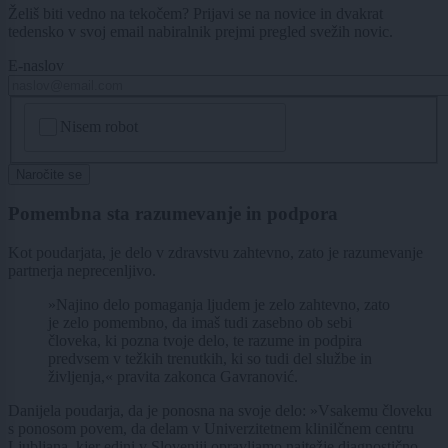
Želiš biti vedno na tekočem? Prijavi se na novice in dvakrat
tedensko v svoj email nabiralnik prejmi pregled svežih novic.
E-naslov
CAPTCHA
Nisem robot
Naročite se
Pomembna sta razumevanje in podpora
Kot poudarjata, je delo v zdravstvu zahtevno, zato je razumevanje
partnerja neprecenljivo.
»Najino delo pomaganja ljudem je zelo zahtevno, zato
je zelo pomembno, da imaš tudi zasebno ob sebi
človeka, ki pozna tvoje delo, te razume in podpira
predvsem v težkih trenutkih, ki so tudi del službe in
življenja,« pravita zakonca Gavranović.
Danijela poudarja, da je ponosna na svoje delo: »Vsakemu človeku
s ponosom povem, da delam v Univerzitetnem klinilčnem centru
Ljubljana, kjer edini v Sloveniji opravljamo najtežje diagnostično-