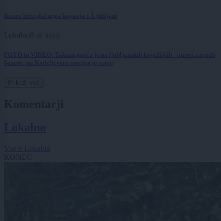
Konec brezplačnega kopanja v Ljubljani
Lokalno
8 ur nazaj
FOTO in VIDEO: Takšna gneča je na ljubljanskih kopališčih - otroci zavzeli
bazene, na Kodeljevem omejujejo vstop
Prikaži več
Komentarji
Lokalno
Vse v Lokalno
KONEC