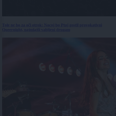
Tole ne bo za oči otrok: Nocoj bo Ptuj gostil provokativni
Queernight, najmlajši vabljeni drugam