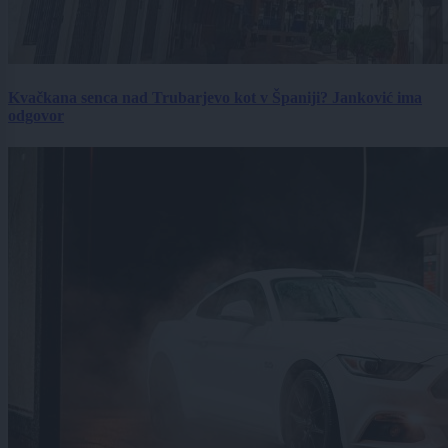
Kvačkana senca nad Trubarjevo kot v Španiji? Janković ima
odgovor