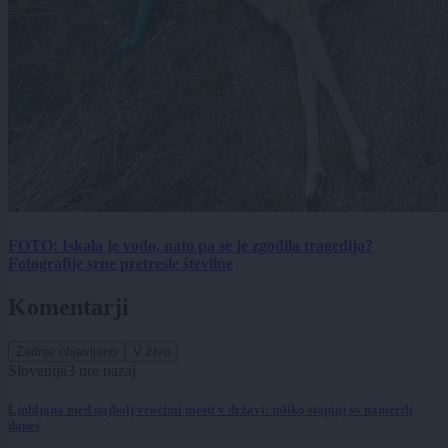
FOTO: Iskala je vodo, nato pa se je zgodila tragedija?
Fotografije srne pretresle številne
Komentarji
Zadnje objavljeno
V živo
Slovenija
3 ure nazaj
Ljubljana med najbolj vročimi mesti v državi: toliko stopinj so namerili
danes