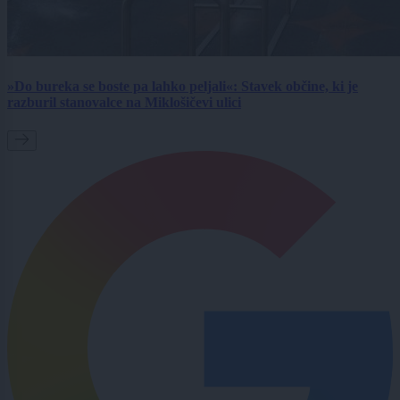
»Do bureka se boste pa lahko peljali«: Stavek občine, ki je
razburil stanovalce na Miklošičevi ulici