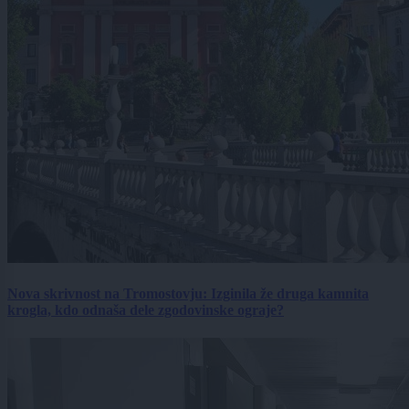
Nova skrivnost na Tromostovju: Izginila že druga kamnita
krogla, kdo odnaša dele zgodovinske ograje?