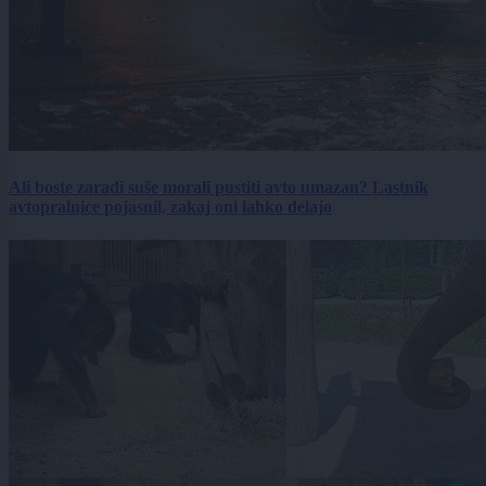
Ali boste zaradi suše morali pustiti avto umazan? Lastnik
avtopralnice pojasnil, zakaj oni lahko delajo