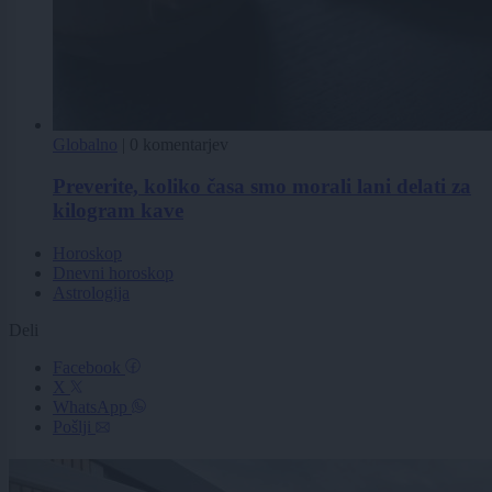
Globalno
|
0 komentarjev
Preverite, koliko časa smo morali lani delati za
kilogram kave
Horoskop
Dnevni horoskop
Astrologija
Deli
Facebook
X
WhatsApp
Pošlji