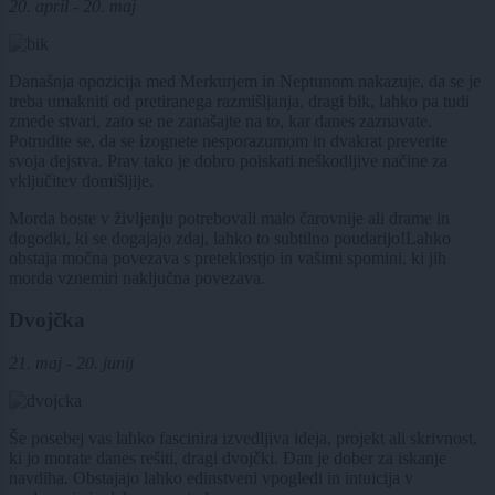
20. april - 20. maj
Današnja opozicija med Merkurjem in Neptunom nakazuje, da se je
treba umakniti od pretiranega razmišljanja, dragi bik, lahko pa tudi
zmede stvari, zato se ne zanašajte na to, kar danes zaznavate.
Potrudite se, da se izognete nesporazumom in dvakrat preverite
svoja dejstva. Prav tako je dobro poiskati neškodljive načine za
vključitev domišljije.
Morda boste v življenju potrebovali malo čarovnije ali drame in
dogodki, ki se dogajajo zdaj, lahko to subtilno poudarijo!Lahko
obstaja močna povezava s preteklostjo in vašimi spomini, ki jih
morda vznemiri naključna povezava.
Dvojčka
21. maj - 20. junij
Še posebej vas lahko fascinira izvedljiva ideja, projekt ali skrivnost,
ki jo morate danes rešiti, dragi dvojčki. Dan je dober za iskanje
navdiha. Obstajajo lahko edinstveni vpogledi in intuicija v