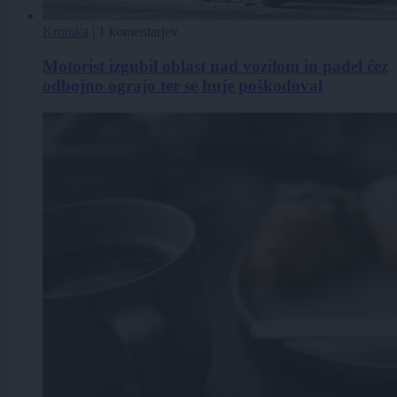
Kronika
|
1 komentarjev
Motorist izgubil oblast nad vozilom in padel čez
odbojno ograjo ter se huje poškodoval