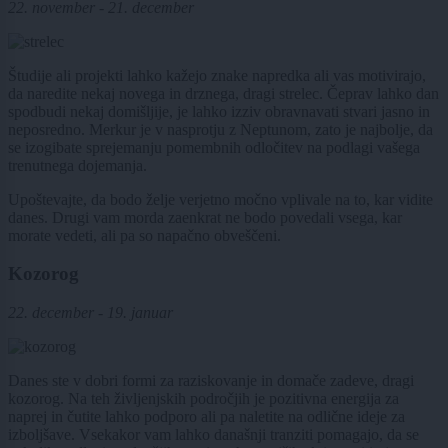
22. november - 21. december
Študije ali projekti lahko kažejo znake napredka ali vas motivirajo,
da naredite nekaj novega in drznega, dragi strelec. Čeprav lahko dan
spodbudi nekaj domišljije, je lahko izziv obravnavati stvari jasno in
neposredno. Merkur je v nasprotju z Neptunom, zato je najbolje, da
se izogibate sprejemanju pomembnih odločitev na podlagi vašega
trenutnega dojemanja.
Upoštevajte, da bodo želje verjetno močno vplivale na to, kar vidite
danes. Drugi vam morda zaenkrat ne bodo povedali vsega, kar
morate vedeti, ali pa so napačno obveščeni.
Kozorog
22. december - 19. januar
Danes ste v dobri formi za raziskovanje in domače zadeve, dragi
kozorog. Na teh življenjskih področjih je pozitivna energija za
naprej in čutite lahko podporo ali pa naletite na odlične ideje za
izboljšave. Vsekakor vam lahko današnji tranziti pomagajo, da se