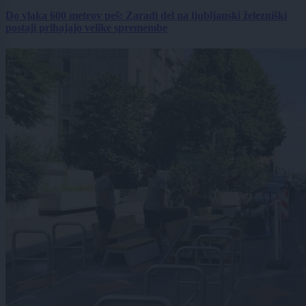
Do vlaka 600 metrov peš: Zaradi del na ljubljanski železniški
postaji prihajajo velike spremembe