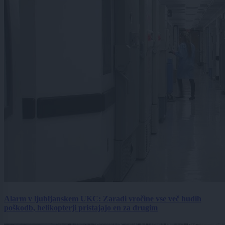
Alarm v ljubljanskem UKC: Zaradi vročine vse več hudih
poškodb, helikopterji pristajajo en za drugim