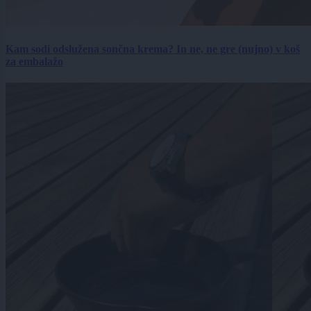
Kam sodi odslužena sončna krema? In ne, ne gre (nujno) v koš
za embalažo