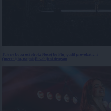
Tole ne bo za oči otrok: Nocoj bo Ptuj gostil provokativni
Queernight, najmlajši vabljeni drugam