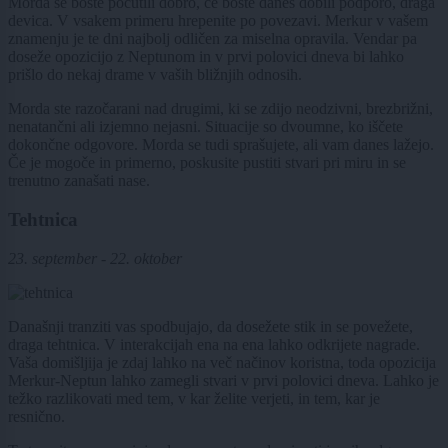
Morda se boste počutili dobro, če boste danes dobili podporo, draga
devica. V vsakem primeru hrepenite po povezavi. Merkur v vašem
znamenju je te dni najbolj odličen za miselna opravila. Vendar pa
doseže opozicijo z Neptunom in v prvi polovici dneva bi lahko
prišlo do nekaj drame v vaših bližnjih odnosih.
Morda ste razočarani nad drugimi, ki se zdijo neodzivni, brezbrižni,
nenatančni ali izjemno nejasni. Situacije so dvoumne, ko iščete
dokončne odgovore. Morda se tudi sprašujete, ali vam danes lažejo.
Če je mogoče in primerno, poskusite pustiti stvari pri miru in se
trenutno zanašati nase.
Tehtnica
23. september - 22. oktober
Današnji tranziti vas spodbujajo, da dosežete stik in se povežete,
draga tehtnica. V interakcijah ena na ena lahko odkrijete nagrade.
Vaša domišljija je zdaj lahko na več načinov koristna, toda opozicija
Merkur-Neptun lahko zamegli stvari v prvi polovici dneva. Lahko je
težko razlikovati med tem, v kar želite verjeti, in tem, kar je
resnično.