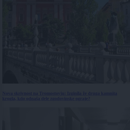
Nova skrivnost na Tromostovju: Izginila že druga kamnita
krogla, kdo odnaša dele zgodovinske ograje?