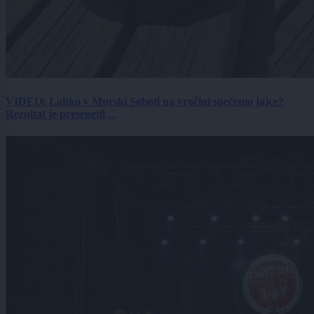
VIDEO: Lahko v Murski Soboti na vročini spečemo jajce?
Rezultat je presenetil ...