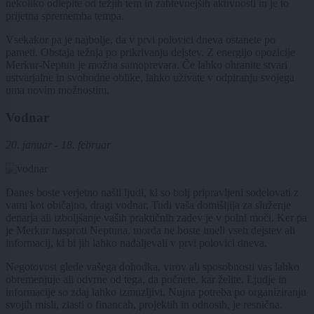
nekoliko odlepite od težjih tem in zahtevnejših aktivnosti in je to
prijetna sprememba tempa.
Vsekakor pa je najbolje, da v prvi polovici dneva ostanete po
pameti. Obstaja težnja po prikrivanju dejstev. Z energijo opozicije
Merkur-Neptun je možna samoprevara. Če lahko ohranite stvari
ustvarjalne in svobodne oblike, lahko uživate v odpiranju svojega
uma novim možnostim.
Vodnar
20. januar - 18. februar
Danes boste verjetno našli ljudi, ki so bolj pripravljeni sodelovati z
vami kot običajno, dragi vodnar. Tudi vaša domišljija za služenje
denarja ali izboljšanje vaših praktičnih zadev je v polni moči. Ker pa
je Merkur nasproti Neptuna, morda ne boste imeli vseh dejstev ali
informacij, ki bi jih lahko nadaljevali v prvi polovici dneva.
Negotovost glede vašega dohodka, virov ali sposobnosti vas lahko
obremenjuje ali odvrne od tega, da počnete, kar želite. Ljudje in
informacije so zdaj lahko izmuzljivi. Nujna potreba po organiziranju
svojih misli, zlasti o financah, projektih in odnosih, je resnična.