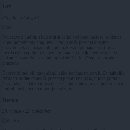
Lev
23. julij - 22. avgust
Povezave z ljudmi, s katerimi si delite podobne interese, so danes
lahko pomembne, dragi lev, in zdijo se še posebej koristne.
Gravitirate k situacijam ali ljudem, ki vam pomagajo rasti in vas
morda celo napolnijo z občutkom namena. Kljub temu so lahko
nekatere stvari danes zaradi opozicije Merkur-Neptun povsem
zmedene.
Čeprav bi radi bili navdušeni, lahko končate na ograji. Za najboljše
rezultate bodite danes še posebej pozorni na posojanje in porabo.
Nove ideje so lahko domiselne, vendar zahtevajo več pozornosti do
podrobnosti, preden opravijo preizkus.
Devica
23. avgust - 22. september