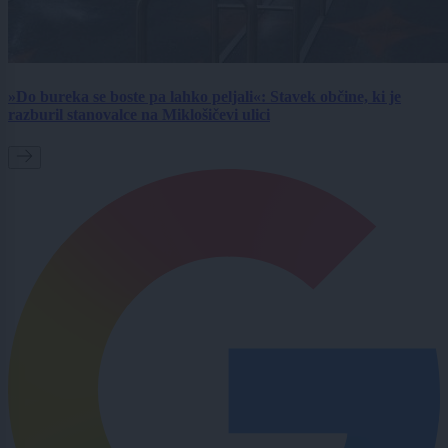
»Do bureka se boste pa lahko peljali«: Stavek občine, ki je
razburil stanovalce na Miklošičevi ulici