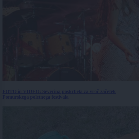
FOTO in VIDEO: Severina poskrbela za vroč začetek
Pomurskega poletnega festivala