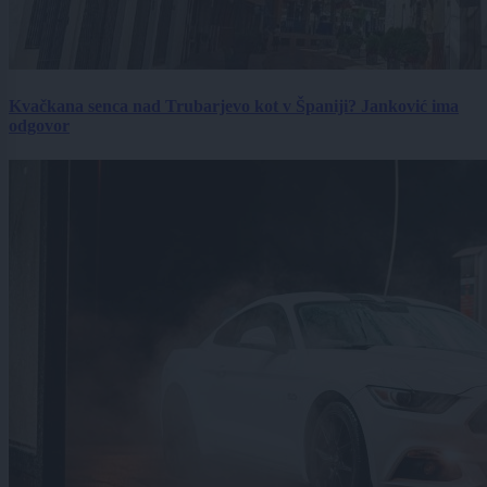
Kvačkana senca nad Trubarjevo kot v Španiji? Janković ima
odgovor