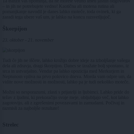
Ta tranzit vas opominja, da ne morete vedno imeti jasnih odgovorov
– in jih ne potrebujete vedno! Kaotična ali motena rutina ali
pomanjkanje navodil je danes lahko moteče, toda ovinek, ki ga
zaradi tega ubere vaš um, je lahko na koncu razsvetljujoč.
Škorpijon
23. oktober - 21. november
Tudi če jih ne iščete, lahko krožijo dobre ideje za izboljšanje vašega
dela ali zdravja, dragi škorpijon. Danes se izražate bolj spontano, iz
srca in ustvarjalno. Vendar pa lahko opozicija med Merkurjem in
Neptunom vpliva na prvo polovico dneva. Morda vam odpre um, da
vidite nove možnosti in možnosti, lahko pa je tudi nekoliko moteče.
Možni so nesporazumi, zlasti s prijatelji in ljubimci. Lahko pride do
težav z ljudmi, ki prekoračijo svoje meje, obljubljajo več, kot lahko
zagotovijo, ali z zgrešenimi povezavami in zamudami. Počivaj in
razmisli za najboljše rezultate!
Strelec