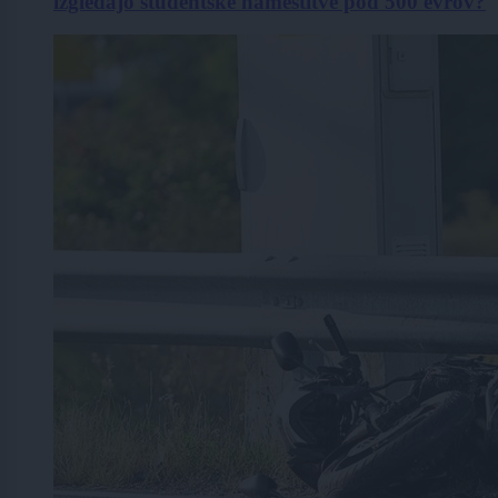
izgledajo študentske namestitve pod 500 evrov?