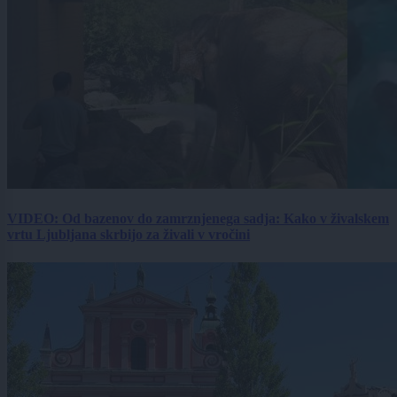
VIDEO: Od bazenov do zamrznjenega sadja: Kako v živalskem
vrtu Ljubljana skrbijo za živali v vročini