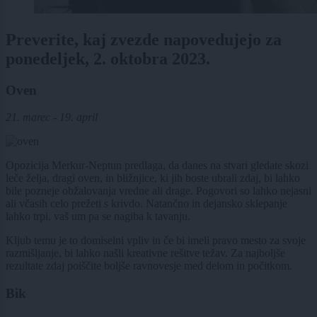
Preverite, kaj zvezde napovedujejo za
ponedeljek, 2. oktobra 2023.
Oven
21. marec - 19. april
Opozicija Merkur-Neptun predlaga, da danes na stvari gledate skozi
leče želja, dragi oven, in bližnjice, ki jih boste ubrali zdaj, bi lahko
bile pozneje obžalovanja vredne ali drage. Pogovori so lahko nejasni
ali včasih celo prežeti s krivdo. Natančno in dejansko sklepanje
lahko trpi, vaš um pa se nagiba k tavanju.
Kljub temu je to domiselni vpliv in če bi imeli pravo mesto za svoje
razmišljanje, bi lahko našli kreativne rešitve težav. Za najboljše
rezultate zdaj poiščite boljše ravnovesje med delom in počitkom.
Bik