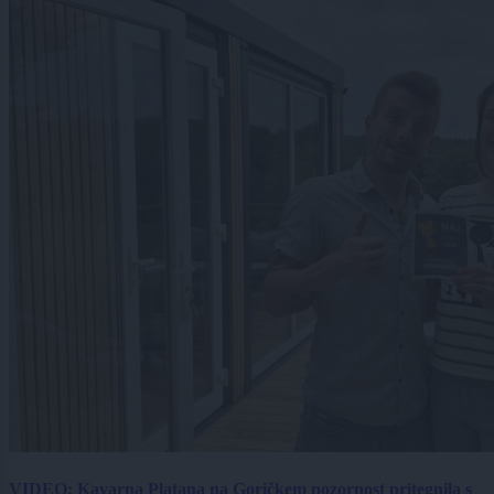
VIDEO: Kavarna Platana na Goričkem pozornost pritegnila s