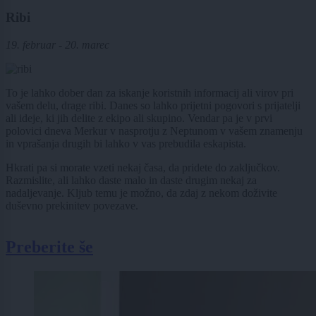
Ribi
19. februar - 20. marec
To je lahko dober dan za iskanje koristnih informacij ali virov pri
vašem delu, drage ribi. Danes so lahko prijetni pogovori s prijatelji
ali ideje, ki jih delite z ekipo ali skupino. Vendar pa je v prvi
polovici dneva Merkur v nasprotju z Neptunom v vašem znamenju
in vprašanja drugih bi lahko v vas prebudila eskapista.
Hkrati pa si morate vzeti nekaj časa, da pridete do zaključkov.
Razmislite, ali lahko daste malo in daste drugim nekaj za
nadaljevanje. Kljub temu je možno, da zdaj z nekom doživite
duševno prekinitev povezave.
Preberite še