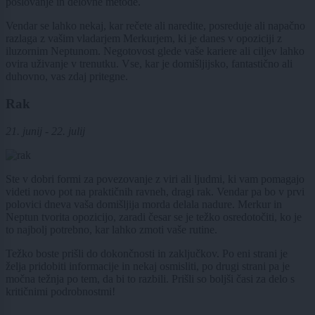
poslovanje in delovne metode.
Vendar se lahko nekaj, kar rečete ali naredite, posreduje ali napačno
razlaga z vašim vladarjem Merkurjem, ki je danes v opoziciji z
iluzornim Neptunom. Negotovost glede vaše kariere ali ciljev lahko
ovira uživanje v trenutku. Vse, kar je domišljijsko, fantastično ali
duhovno, vas zdaj pritegne.
Rak
21. junij - 22. julij
Ste v dobri formi za povezovanje z viri ali ljudmi, ki vam pomagajo
videti novo pot na praktičnih ravneh, dragi rak. Vendar pa bo v prvi
polovici dneva vaša domišljija morda delala nadure. Merkur in
Neptun tvorita opozicijo, zaradi česar se je težko osredotočiti, ko je
to najbolj potrebno, kar lahko zmoti vaše rutine.
Težko boste prišli do dokončnosti in zaključkov. Po eni strani je
želja pridobiti informacije in nekaj osmisliti, po drugi strani pa je
močna težnja po tem, da bi to razbili. Prišli so boljši časi za delo s
kritičnimi podrobnostmi!