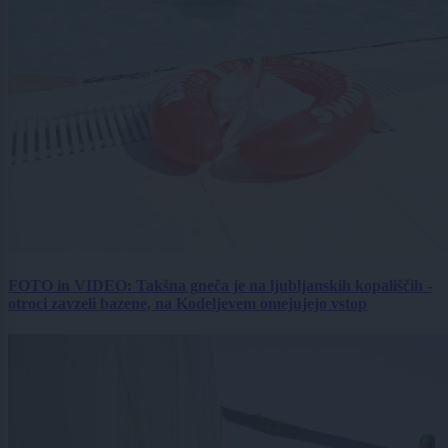
FOTO in VIDEO: Takšna gneča je na ljubljanskih kopališčih -
otroci zavzeli bazene, na Kodeljevem omejujejo vstop