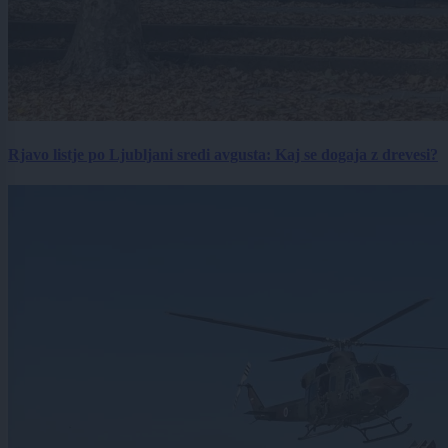
Rjavo listje po Ljubljani sredi avgusta: Kaj se dogaja z drevesi?