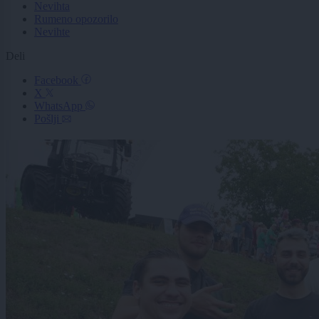
Nevihta
Rumeno opozorilo
Nevihte
Deli
Facebook
X
WhatsApp
Pošlji