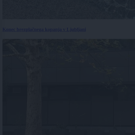
Konec brezplačnega kopanja v Ljubljani