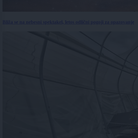
Bliža se na nebesni spektakel, letos odlični pogoji za opazovanje