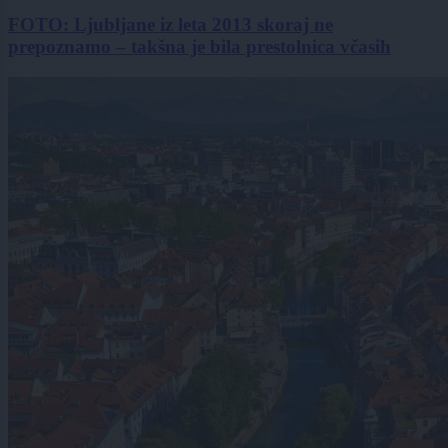
FOTO: Ljubljane iz leta 2013 skoraj ne
prepoznamo – takšna je bila prestolnica včasih