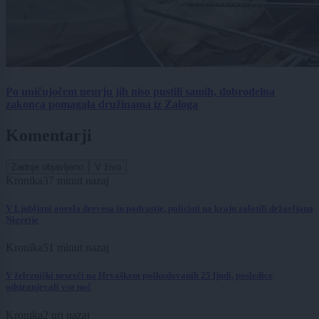
Po uničujočem neurju jih niso pustili samih, dobrodelna
zakonca pomagala družinama iz Zaloga
Komentarji
Zadnje objavljeno
V živo
Kronika
37 minut nazaj
V Ljubljani gorela drevesa in podrastje, policisti na kraju zalotili državljana
Nigerije
Kronika
51 minut nazaj
V železniški nesreči na Hrvaškem poškodovanih 25 ljudi, posledice
odstranjevali vso noč
Kronika
2 uri nazaj