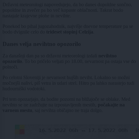
Državni meteorologi napovedujejo, da bo danes dopoldne sončno,
popoldne in zvečer pa bo več kopaste oblačnosti. Takrat bodo
nastajale krajevne plohe in nevihte.
Ponekod bo pihal jugozahodnik, najvišje dnevne temperature pa se
bodo dvignile celo do
trideset stopinj Celzija
.
Danes velja nevihtno opozorilo
Za današnji dan pa so državni meteorologi izdali
nevihtno
opozorilo
. To bo pričelo veljati po 18.00, nevarnost pa ostaja vse do
polnoči.
Po celotni Sloveniji je nevarnost hujših neviht. Lokalno so možni
močnejši nalivi, piš vetra in udari strel. Hitro pa lahko narastejo tudi
hudourniški vodotoki.
Pri tem opozarjajo, da bodite pozorni na bližajoče se oblake. Med
nevihto se ne zadržujte na izpostavljenih mestih,
počakajte na
varnem mestu
, saj nevihta običajno ne traja dolgo.