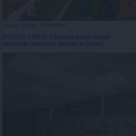
Lokalno
Turizem
|
1 komentarjev
FOTO in VIDEO: Ljubljano poleti vse bolj
obiskujejo Američani, Britanci in Španci