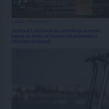
Lokalno
|
0 komentarjev
Avtobusi Ljubljanskega potniškega prometa
kmalu ne bodo več povezovali prestolnice z
bližnjimi občinami?