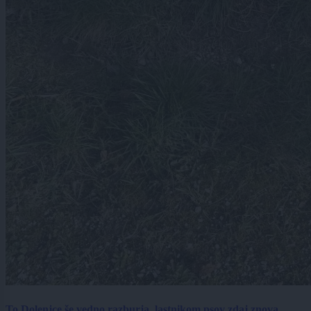
To Dolenjce še vedno razburja, lastnikom psov zdaj znova