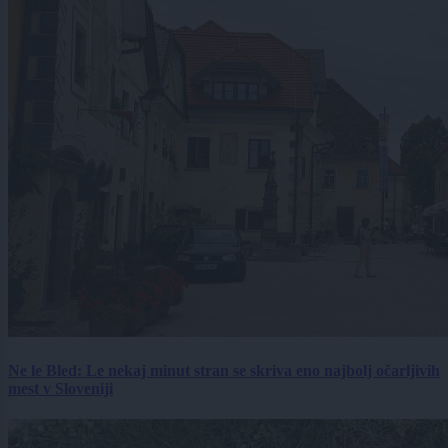
Ne le Bled: Le nekaj minut stran se skriva eno najbolj očarljivih
mest v Sloveniji