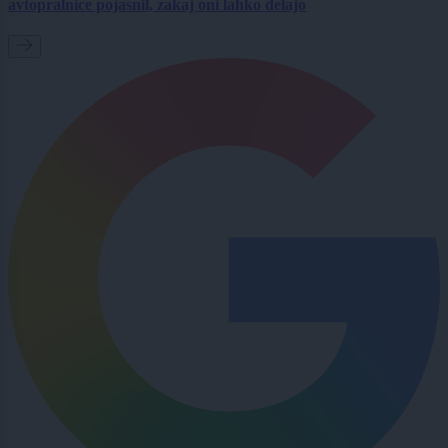
avtopralnice pojasnil, zakaj oni lahko delajo