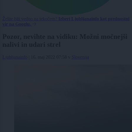
Želite biti vedno na tekočem?
Izberi Ljubljanainfo kot prednostni
vir na Googlu.
Pozor, nevihte na vidiku: Možni močnejši
nalivi in udari strel
Ljubljanainfo
|
16. maj 2022 07:58
v
Slovenija