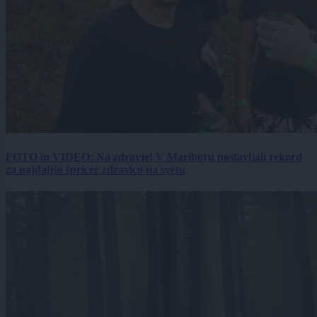
FOTO in VIDEO: Na zdravje! V Mariboru postavljali rekord
za najdaljšo špricer zdravico na svetu