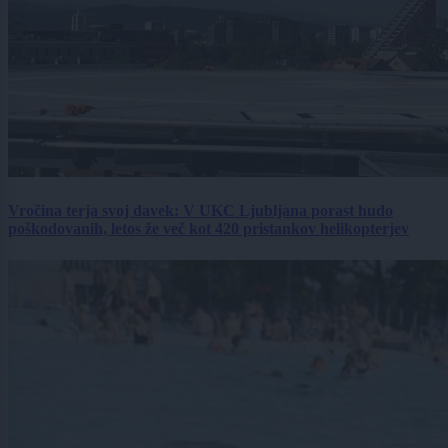
Vročina terja svoj davek: V UKC Ljubljana porast hudo
poškodovanih, letos že več kot 420 pristankov helikopterjev