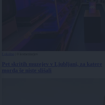
Lokalno
|
0 komentarjev
Pet skritih muzejev v Ljubljani, za katere
morda še niste slišali