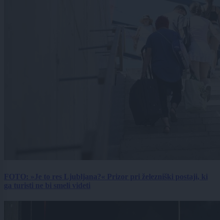
FOTO: »Je to res Ljubljana?« Prizor pri železniški postaji, ki
ga turisti ne bi smeli videti