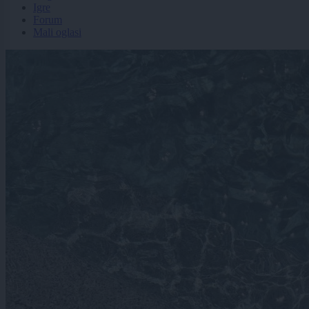
Igre
Forum
Mali oglasi