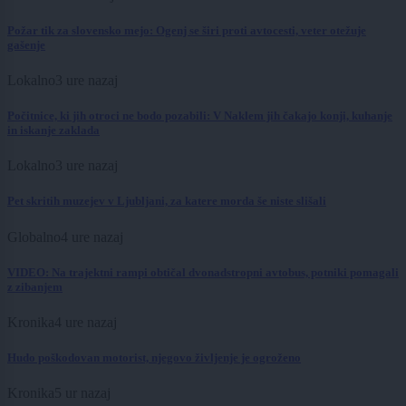
Požar tik za slovensko mejo: Ogenj se širi proti avtocesti, veter otežuje
gašenje
Lokalno
3 ure nazaj
Počitnice, ki jih otroci ne bodo pozabili: V Naklem jih čakajo konji, kuhanje
in iskanje zaklada
Lokalno
3 ure nazaj
Pet skritih muzejev v Ljubljani, za katere morda še niste slišali
Globalno
4 ure nazaj
VIDEO: Na trajektni rampi obtičal dvonadstropni avtobus, potniki pomagali
z zibanjem
Kronika
4 ure nazaj
Hudo poškodovan motorist, njegovo življenje je ogroženo
Kronika
5 ur nazaj