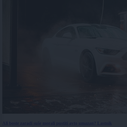
Ali boste zaradi suše morali pustiti avto umazan? Lastnik