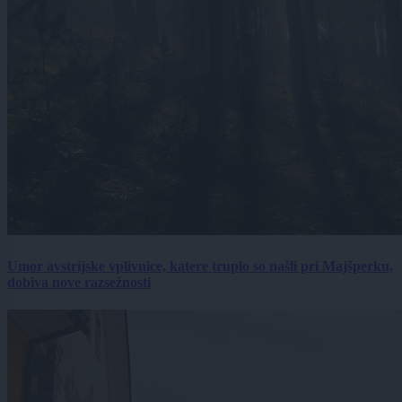
Umor avstrijske vplivnice, katere truplo so našli pri Majšperku,
dobiva nove razsežnosti