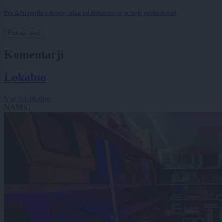
Pri delu padla z lestev, eden od delavcev se je huje poškodoval
Prikaži več
Komentarji
Lokalno
Vse v Lokalno
NAMIG