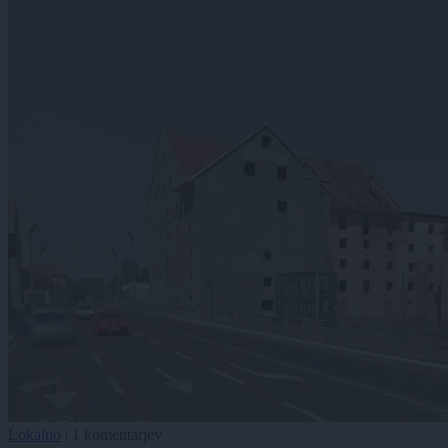
Lokalno
|
1 komentarjev