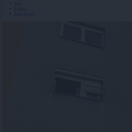
Igre
Forum
Mali oglasi