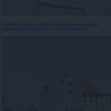
Namestitev klime v Ljubljani ni tako preprosta: Napačna
postavitev lahko prinese spor s sosedi ali inšpekcijo