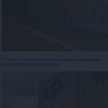
FOTO in VIDEO: Medtem ko občina odlaša, podjetniki sami
rešujejo ugled podhoda Ajdovščina