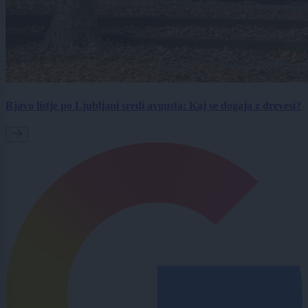
Rjavo listje po Ljubljani sredi avgusta: Kaj se dogaja z drevesi?