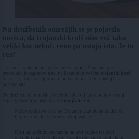
Na družbenih omrežjih se je pojavila
novica, da trojanski krofi niso več tako
veliki kot nekoč, cena pa ostaja ista. Je to
res?
Trojane - tradicionalna postojanka na poti s Štajerske proti
prestolnici je zagotovo tista, na kateri si privoščite
trojanski krof
.
Saj veste, tisti zares ogromen, po katerem si še kar nekaj časa
pošteno sit?
Na družbenem omrežju Twitter je eden od uporabnikov včeraj
zapisal, da so trojanske krofe
zmanjšali
. Šok.
Naše uredništvo se je na Trojanah ustavilo na malici, da
bi preverili, ali je v govorici kaj resnice.
Krof na krožniku se nam je na prvi pogled res zdel
nekoliko manjše velikosti. Zazdelo se nam je tudi, da ni