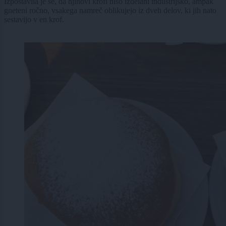
Izpostavila je še, da njihovi krofi niso izdelani industrijsko, ampak
gneteni ročno, vsakega namreč oblikujejo iz dveh delov, ki jih nato
sestavijo v en krof.