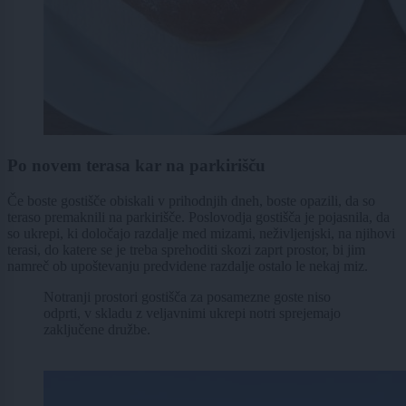
Po novem terasa kar na parkirišču
Če boste gostišče obiskali v prihodnjih dneh, boste opazili, da so
teraso premaknili na parkirišče. Poslovodja gostišča je pojasnila, da
so ukrepi, ki določajo razdalje med mizami, neživljenjski, na njihovi
terasi, do katere se je treba sprehoditi skozi zaprt prostor, bi jim
namreč ob upoštevanju predvidene razdalje ostalo le nekaj miz.
Notranji prostori gostišča za posamezne goste niso
odprti, v skladu z veljavnimi ukrepi notri sprejemajo
zaključene družbe.