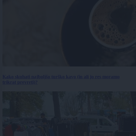
Kako skuhati najboljšo turško kavo (in ali jo res moramo
trikrat prevreti)?