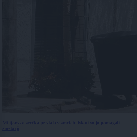
Milijonska srečka pristala v smeteh, iskati so jo pomagali
smetarji