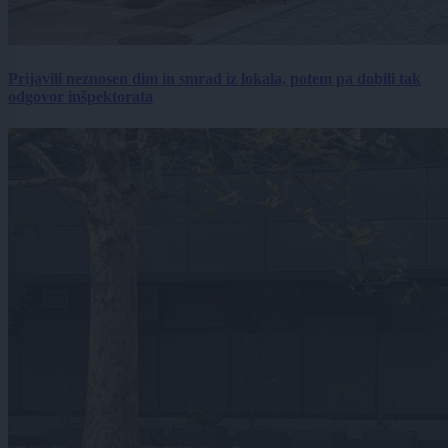
Prijavili neznosen dim in smrad iz lokala, potem pa dobili tak
odgovor inšpektorata