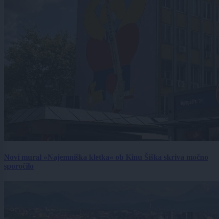
Novi mural »Najemniška kletka« ob Kinu Šiška skriva močno
sporočilo