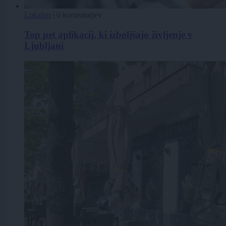
Lokalno
|
0 komentarjev
Top pet aplikacij, ki izboljšajo življenje v
Ljubljani