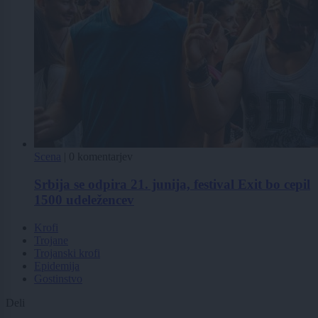
Scena
|
0 komentarjev
Srbija se odpira 21. junija, festival Exit bo cepil
1500 udeležencev
Krofi
Trojane
Trojanski krofi
Epidemija
Gostinstvo
Deli