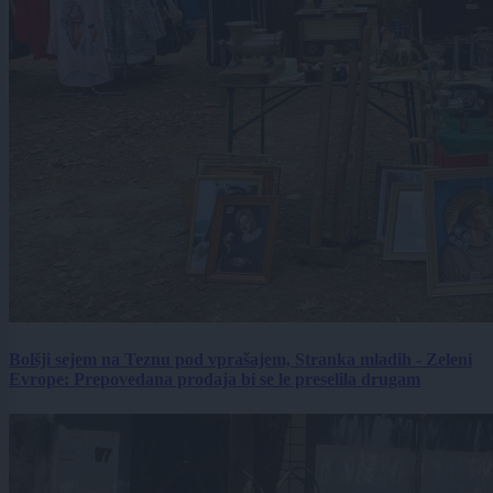
Bolšji sejem na Teznu pod vprašajem, Stranka mladih - Zeleni
Evrope: Prepovedana prodaja bi se le preselila drugam