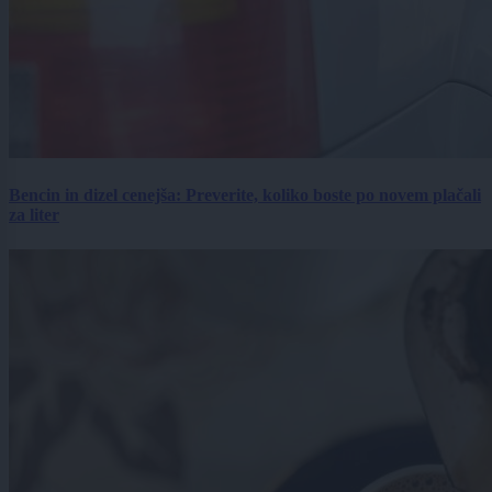
Bencin in dizel cenejša: Preverite, koliko boste po novem plačali
za liter