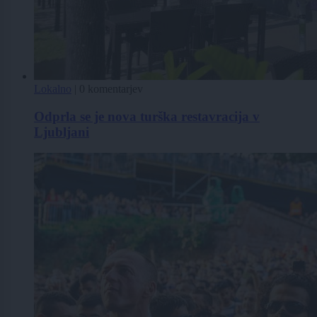
Lokalno
|
0 komentarjev
Odprla se je nova turška restavracija v
Ljubljani