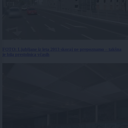
FOTO: Ljubljane iz leta 2013 skoraj ne prepoznamo – takšna
je bila prestolnica včasih