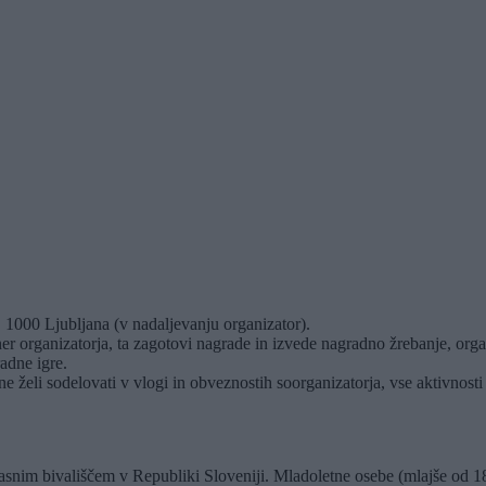
, 1000 Ljubljana (v nadaljevanju organizator).
er organizatorja, ta zagotovi nagrade in izvede nagradno žrebanje, organ
adne igre.
ne želi sodelovati v vlogi in obveznostih soorganizatorja, vse aktivnost
ačasnim bivališčem v Republiki Sloveniji. Mladoletne osebe (mlajše od 1