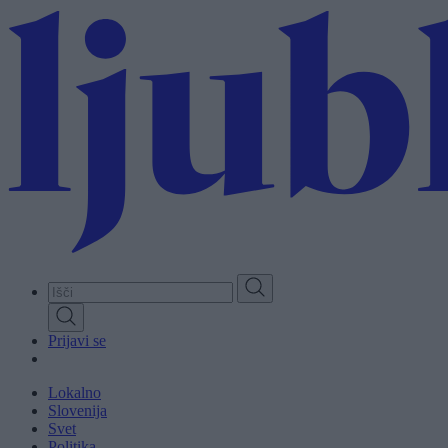
Skip
to
main
content
Prijavi se
Lokalno
Slovenija
Svet
Politika