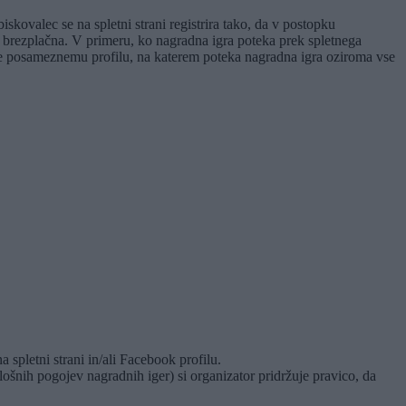
iskovalec se na spletni strani registrira tako, da v postopku
je brezplačna. V primeru, ko nagradna igra poteka prek spletnega
ne posameznemu profilu, na katerem poteka nagradna igra oziroma vse
 spletni strani in/ali Facebook profilu.
šnih pogojev nagradnih iger) si organizator pridržuje pravico, da