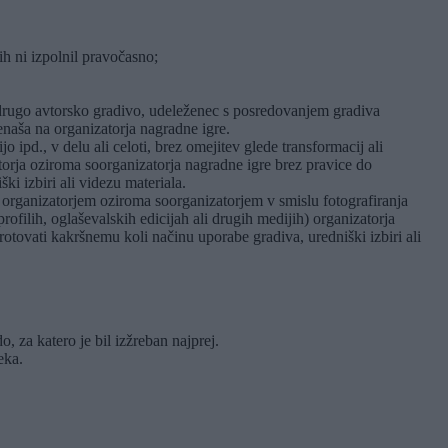
jih ni izpolnil pravočasno;
li drugo avtorsko gradivo, udeleženec s posredovanjem gradiva
renaša na organizatorja nagradne igre.
 ipd., v delu ali celoti, brez omejitev glede transformacij ali
atorja oziroma soorganizatorja nagradne igre brez pravice do
i izbiri ali videzu materiala.
 organizatorjem oziroma soorganizatorjem v smislu fotografiranja
ofilih, oglaševalskih edicijah ali drugih medijih) organizatorja
otovati kakršnemu koli načinu uporabe gradiva, uredniški izbiri ali
 za katero je bil izžreban najprej.
eka.