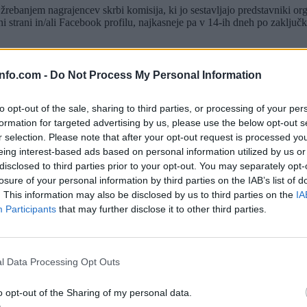
rebanjem nagrajencev skrbi komisija, ki jo sestavljajo predstavniki orga
 strani in/ali Facebook profilu, najkasneje pa v 14-ih dneh po zaključk
info.com -
Do Not Process My Personal Information
na svojem Facebook profilu ali na svoj elektronski naslov, ki ga je posr
ga v primeru izžrebanja organizator kot nagrajenca objavi na zidu Face
žrebanja organizator kot nagrajenca objavi na tisti spletni strani, kjer na
to opt-out of the sale, sharing to third parties, or processing of your per
 profilu najkasneje v treh dneh po žrebanju nagrad. V primeru, da žreba
formation for targeted advertising by us, please use the below opt-out s
r selection. Please note that after your opt-out request is processed y
eing interest-based ads based on personal information utilized by us or
disclosed to third parties prior to your opt-out. You may separately opt-
losure of your personal information by third parties on the IAB’s list of
. This information may also be disclosed by us to third parties on the
IA
a o nagradi v dogovorjenem roku obvesti organizator oziroma administra
Participants
that may further disclose it to other third parties.
zanec za plačilo dohodnine v skladu z zakonom o dohodnini (drugi pre
ponzor, ki zagotovi nagrado.
 predložiti naslednje osebne podatke: ime in priimek, točen naslov sta
Prijavi se na cajtng
ktno telefonsko številko.
l Data Processing Opt Outs
 potrebnih podatkov, izgubi pravico do nagrade brez pravice do kakršn
a obvesti o načinu prevzema nagrade. Nagrado lahko organizator na last
o opt-out of the Sharing of my personal data.
izem, steklena embalaža, embalaža, ki vsebuje tekočino in podobno) ali 