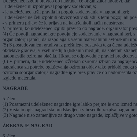
Udeleženec izgubi pravico do nagrade, če organizator ugotovi, da:
- udeleženec ni izpolnjeval pogojev sodelovanja;
- je udeleženec kršil pravila in pogoje sodelovanja v nagradni igri;
- udeleženec ne želi izpolniti obveznosti v skladu s temi pogoji ali pos
- v primeru prijav: če je prijava na kakršenkoli način neustrezna.
V primeru, ko udeleženec izgubi pravico do nagrade, organizator pres
(4) Če pogoji nagradne igre pogojujejo sodelovanje v nagradni igri, s
organizatorju jamči, da razpolaga z vsemi materialnimi avtorskimi upra
(5) S posredovanjem gradiva iz prejšnjega odstavka tega člena udeležene
obdelave gradiva, v vseh medijih (tiskanih medijih, na spletnih strane
nadomestila oziroma plačila. Hkrati se odpoveduje pravici pregledovati
(6) V primeru, da je udeleženec izžreban oziroma izbran za nagrajenc
nagrajenca za potrebe oglaševanja oziroma objav tako pridobljenega gra
oziroma soorganizatorja nagradne igre brez pravice do nadomestila ozi
izgledu materiala.
NAGRADE
5. člen
(1) Posamezni udeleženec nagradne igre lahko prejme le eno izmed nagr
(2) Vrsta in opis nagrad sta predstavljena v besedilu razpisa nagradne i
(3) Nagrade niso zamenljive za drugo vrsto nagrade, izplačljive v gotov
ŽREBANJE NAGRAD
6. člen