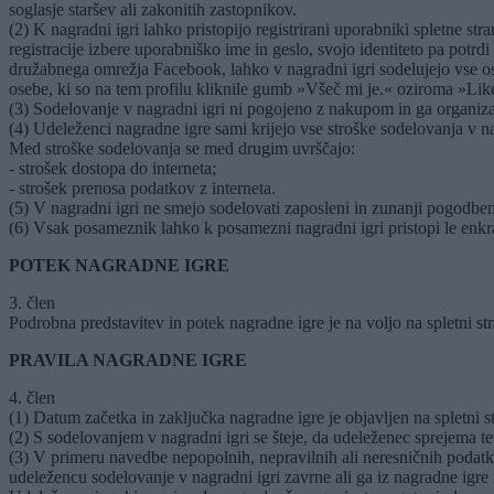
soglasje staršev ali zakonitih zastopnikov.
(2) K nagradni igri lahko pristopijo registrirani uporabniki spletne st
registracije izbere uporabniško ime in geslo, svojo identiteto pa potr
družabnega omrežja Facebook, lahko v nagradni igri sodelujejo vse 
osebe, ki so na tem profilu kliknile gumb »Všeč mi je.« oziroma »Lik
(3) Sodelovanje v nagradni igri ni pogojeno z nakupom in ga organiz
(4) Udeleženci nagradne igre sami krijejo vse stroške sodelovanja v na
Med stroške sodelovanja se med drugim uvrščajo:
- strošek dostopa do interneta;
- strošek prenosa podatkov z interneta.
(5) V nagradni igri ne smejo sodelovati zaposleni in zunanji pogodbeni 
(6) Vsak posameznik lahko k posamezni nagradni igri pristopi le enkr
POTEK NAGRADNE IGRE
3. člen
Podrobna predstavitev in potek nagradne igre je na voljo na spletni str
PRAVILA NAGRADNE IGRE
4. člen
(1) Datum začetka in zaključka nagradne igre je objavljen na spletni st
(2) S sodelovanjem v nagradni igri se šteje, da udeleženec sprejema te 
(3) V primeru navedbe nepopolnih, nepravilnih ali neresničnih podatk
udeležencu sodelovanje v nagradni igri zavrne ali ga iz nagradne igre i