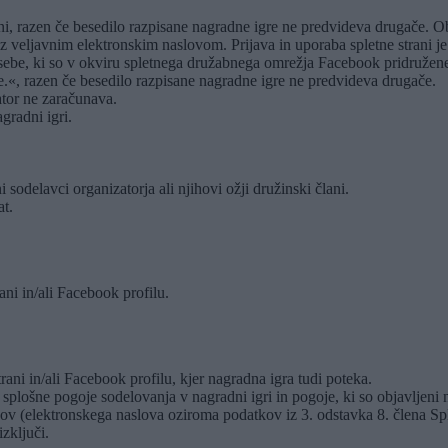
rani, razen če besedilo razpisane nagradne igre ne predvideva drugače. Ob
di z veljavnim elektronskim naslovom. Prijava in uporaba spletne strani 
osebe, ki so v okviru spletnega družabnega omrežja Facebook pridruže
e.«, razen če besedilo razpisane nagradne igre ne predvideva drugače.
ator ne zaračunava.
gradni igri.
sodelavci organizatorja ali njihovi ožji družinski člani.
at.
ani in/ali Facebook profilu.
rani in/ali Facebook profilu, kjer nagradna igra tudi poteka.
splošne pogoje sodelovanja v nagradni igri in pogoje, ki so objavljeni na
ov (elektronskega naslova oziroma podatkov iz 3. odstavka 8. člena Splo
zključi.