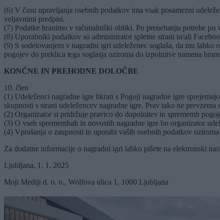
(6) V času upravljanja osebnih podatkov ima vsak posamezni udeležene
veljavnimi predpisi.
(7) Podatke hranimo v računalniški obliki. Po prenehanju potrebe po v
(8) Uporabniki podatkov so administrator spletne strani in/ali Faceboo
(9) S sodelovanjem v nagradni igri udeleženec soglaša, da mu lahko org
pogojev do preklica tega soglasja oziroma do izpolnitve namena hram
KONČNE IN PREHODNE DOLOČBE
10. člen
(1) Udeleženci nagradne igre hkrati s Pogoji nagradne igre sprejema
skupnosti s strani udeležencev nagradne igre. Prav tako ne prevzema 
(2) Organizator si pridržuje pravico do dopolnitev in sprememb pogojev
(3) O vseh spremembah in novostih nagradne igre bo organizator udelež
(4) Vprašanja o zaupnosti in uporabi vaših osebnih podatkov oziroma 
Za dodatne informacije o nagradni igri lahko pišete na elektronski na
Ljubljana, 1. 1. 2025
Moji Mediji d. o. o., Wolfova ulica 1, 1000 Ljubljana