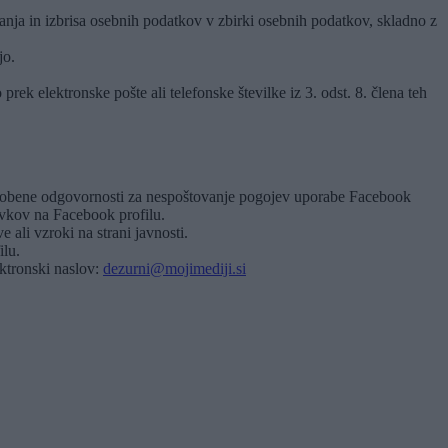
nja in izbrisa osebnih podatkov v zbirki osebnih podatkov, skladno z
jo.
ek elektronske pošte ali telefonske številke iz 3. odst. 8. člena teh
a nobene odgovornosti za nespoštovanje pogojev uporabe Facebook
evkov na Facebook profilu.
 ali vzroki na strani javnosti.
ilu.
ektronski naslov:
dezurni@mojimediji.si