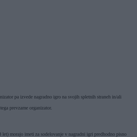
izator pa izvede nagradno igro na svojih spletnih straneh in/ali
i tega prevzame organizator.
8 let) morajo imeti za sodelovanje v nagradni igri predhodno pisno