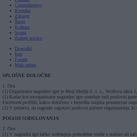
Gospodarstvo
Kronika
Zdravje
Šport
Kultura
Scena
Zadnje novice
Dogodki
Igre
Forum
Mali oglasi
SPLOŠNE DOLOČBE
1. člen
(1) Organizator nagradne igre je Moji Mediji d. o. o., Wolfova ulica 1
(2) Kadar kot soorganizator nagradne igre sodeluje tudi poslovni partn
Facebook profilih, kakor določeno v besedilu razpisa posamezne nagr
(3) V primeru, da nagrade zagotovi poslovni partner organizatorja, ki 
POGOJI SODELOVANJA
2. člen
(1) V nagradni igri lahko sodelujejo polnoletne osebe s stalnim ali z