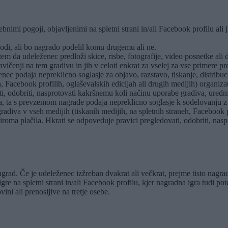
ebnimi pogoji, objavljenimi na spletni strani in/ali Facebook profilu ali 
odi, ali bo nagrado podelil komu drugemu ali ne.
 tem da udeleženec predloži skice, risbe, fotografije, video posnetke a
vičenji na tem gradivu in jih v celoti enkrat za vselej za vse primere p
c podaja nepreklicno soglasje za objavo, razstavo, tiskanje, distribucijo
h, Facebook profilih, oglaševalskih edicijah ali drugih medijih) organiz
, odobriti, nasprotovati kakršnemu koli načinu uporabe gradiva, urednišk
a, ta s prevzemom nagrade podaja nepreklicno soglasje k sodelovanju z
diva v vseh medijih (tiskanih medijih, na spletnih straneh, Facebook pr
roma plačila. Hkrati se odpoveduje pravici pregledovati, odobriti, naspr
ad. Če je udeleženec izžreban dvakrat ali večkrat, prejme tisto nagrado,
gre na spletni strani in/ali Facebook profilu, kjer nagradna igra tudi pot
ini ali prenosljive na tretje osebe.