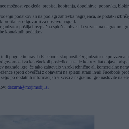
c možnost vpogleda, prepisa, kopiranja, dopolnitve, popravka, blokira
odenju podatkov ali na podlagi zahtevka nagrajenca, se podatki izbriše
k profila ter odgovorni za dostavo nagrad.
anizator pošilja brezplačna splošna obvestila vezana na nagradno igro pr
be kontaktnih podatkov.
jo tudi pogoje in pravila Facebook skupnosti. Organizator ne prevzem
odgovornosti za kakršnekoli posledice nastale kot rezultat objave prisp
 nagrade igre, če tako zahtevajo vzroki tehnične ali komercialne narave
ence sproti obveščal z objavami na spletni strani in/ali Facebook prof
željo po dodatnih informacijah v zvezi z nagradno igro naslovite na el
slov:
dezurni@mojimediji.si