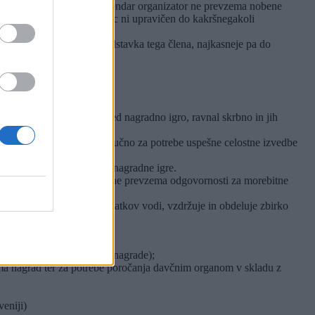
udi občutljive predmete, vendar organizator ne prevzema nobene
vsebine paketa, nagrajenec ni upravičen do kakršnegakoli
edovanjem podatkov iz 3. odstavka tega člena, najkasneje pa do
podatki, pridobljenimi med nagradno igro, ravnal skrbno in jih
l v druge namene, kot izključno za potrebe uspešne celostne izvedbe
jencev.
eduje tudi soorganizatorju nagradne igre.
traneh organizatorja, niti ne prevzema odgovornosti za morebitne
nitve namena obdelave podatkov vodi, vzdržuje in obdeluje zbirko
07).
 primeru upravičenosti do nagrade);
zema nagrad ter za potrebe poročanja davčnim organom v skladu z
eniji)