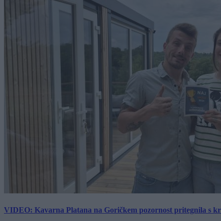
VIDEO: Kavarna Platana na Goričkem pozornost pritegnila s kra