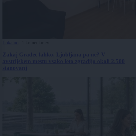
Lokalno
|
1 komentarjev
Zakaj Gradec lahko, Ljubljana pa ne? V
avstrijskem mestu vsako leto zgradijo okoli 2.500
stanovanj