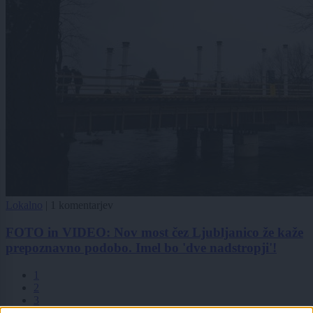
Lokalno
|
1 komentarjev
FOTO in VIDEO: Nov most čez Ljubljanico že kaže
prepoznavno podobo. Imel bo 'dve nadstropji'!
1
2
3
4