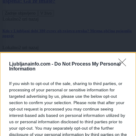
uspeha: Ga že imate?
Zadnje objavljeno
V živo
Lokalno
2 uri nazaj
Kdo v Ljubljani dobi 380 evrov ob rojstvu otroka? Mestna občina pojasnila
pogoje
Lokalno
2 uri nazaj
Ste vedeli? Prva stanovanjska terapevtska skupnost v Sloveniji je zaživela
Ljubljanainfo.com -
Do Not Process My Personal
prav v Škofji Loki
Information
Slovenija
10 ur nazaj
If you wish to opt-out of the sale, sharing to third parties, or
Pred nami je eden največjih astronomskih dogodkov leta: Kako bomo v
processing of your personal or sensitive information for
Sloveniji videli Sončev mrk?
targeted advertising by us, please use the below opt-out
section to confirm your selection. Please note that after your
Nogomet
12 ur nazaj
opt-out request is processed you may continue seeing
interest-based ads based on personal information utilized by
Lionel Messi žaluje, poslovil se je njegov oče: V njegovem življenju je igral
velikansko vlogo
us or personal information disclosed to third parties prior to
your opt-out. You may separately opt-out of the further
Globalno
15 ur nazaj
disclosure of your personal information by third parties on the