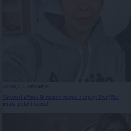
Slovenija
|
0 komentarjev
Slovenci očitno še znamo stopiti skupaj: Dvojčka
imata pokrit kredit!