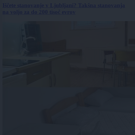
Iščete stanovanje v Ljubljani? Takšna stanovanja
na voljo za do 200 tisoč evrov