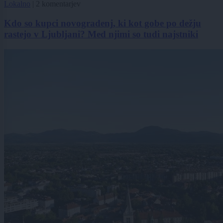
Lokalno
|
2 komentarjev
Kdo so kupci novogradenj, ki kot gobe po dežju
rastejo v Ljubljani? Med njimi so tudi najstniki