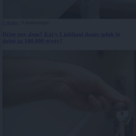
Lokalno
|
0 komentarjev
Iščete nov dom? Kaj v Ljubljani danes sploh še
dobiš za 100.000 evrov?