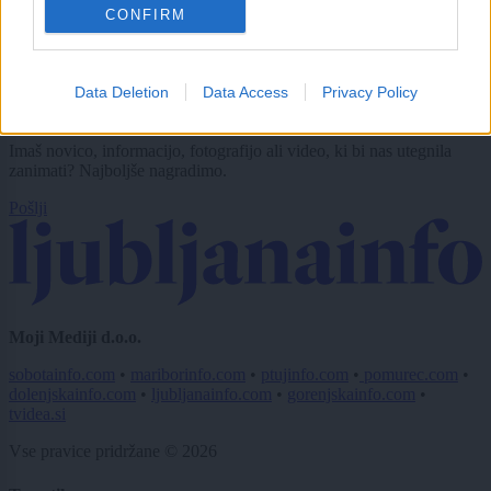
CONFIRM
CAPTCHA
Nisem robot
Data Deletion
Data Access
Privacy Policy
Naročite se
Imaš novico, informacijo, fotografijo ali video, ki bi nas utegnila
zanimati? Najboljše nagradimo.
Pošlji
Moji Mediji d.o.o.
sobotainfo.com
•
mariborinfo.com
•
ptujinfo.com
•
pomurec.com
•
dolenjskainfo.com
•
ljubljanainfo.com
•
gorenjskainfo.com
•
tvidea.si
Vse pravice pridržane © 2026