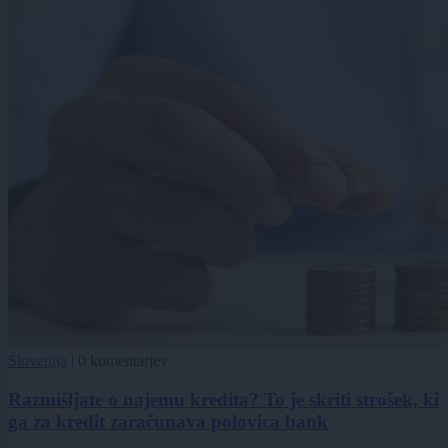
Slovenija
|
0 komentarjev
Razmišljate o najemu kredita? To je skriti strošek, ki
ga za kredit zaračunava polovica bank