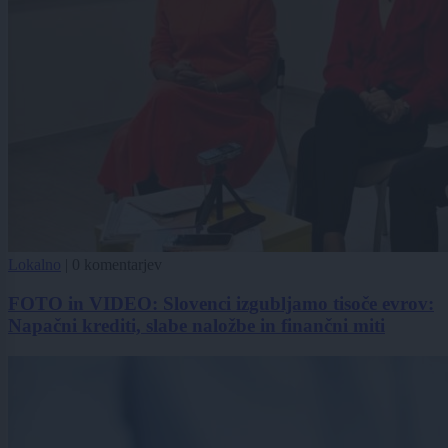
Lokalno
|
0 komentarjev
FOTO in VIDEO: Slovenci izgubljamo tisoče evrov:
Napačni krediti, slabe naložbe in finančni miti