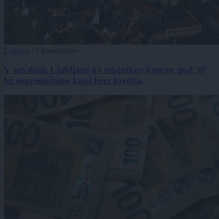
Lokalno
|
0 komentarjev
V teh delih Ljubljane 63 odstotkov kupcev pod 30
let nepremičnino kupi brez kredita