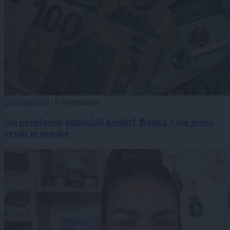
Gospodarstvo
|
0 komentarjev
Ste predčasno odplačali kredit? Banka vam mora
vrniti te stroške