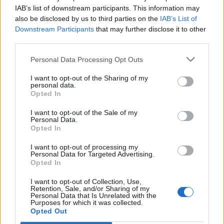
IAB’s list of downstream participants. This information may
Nimate vozniškega izpita, pa vseeno sedete za volan? Na Hrvaškem vas
also be disclosed by us to third parties on the
IAB’s List of
lahko doleti 2.650 evrov kazni
Prijavi se na cajtng
Downstream Participants
that may further disclose it to other
third parties.
Lokalno
16 ur nazaj
Personal Data Processing Opt Outs
FOTO: Ljubljane iz leta 2013 skoraj ne prepoznamo – takšna je bila
prestolnica včasih
I want to opt-out of the Sharing of my
personal data.
Kronika
18 ur nazaj
Opted In
Trčenje potniškega in tovornega vlaka na Hrvaškem
I want to opt-out of the Sale of my
Personal Data.
Opted In
Lokalno
19 ur nazaj
I want to opt-out of processing my
FOTO in VIDEO: Ljubljano poleti vse bolj obiskujejo Američani, Britanci in
Personal Data for Targeted Advertising.
Španci
Opted In
Prikaži več
I want to opt-out of Collection, Use,
Retention, Sale, and/or Sharing of my
Želiš biti vedno na tekočem? Prijavi se na novice in dvakrat
Personal Data that Is Unrelated with the
Purposes for which it was collected.
tedensko v svoj email nabiralnik prejmi pregled svežih novic.
Opted Out
E-naslov