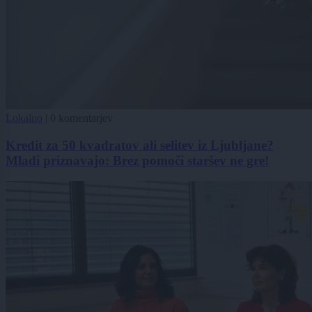
Lokalno
|
0 komentarjev
Kredit za 50 kvadratov ali selitev iz Ljubljane?
Mladi priznavajo: Brez pomoči staršev ne gre!