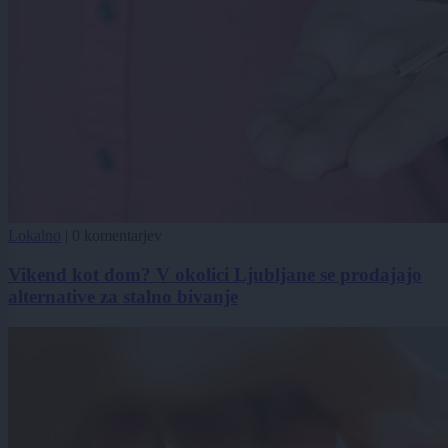
Lokalno
|
0 komentarjev
Vikend kot dom? V okolici Ljubljane se prodajajo
alternative za stalno bivanje