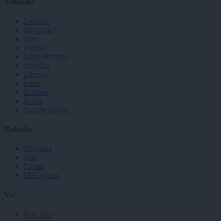
Tematike
Lokalno
Slovenija
Svet
Politika
Gospodarstvo
Kronika
Zdravje
Šport
Kultura
Scena
Zadnje novice
Rubrike
Dogodki
Igre
Forum
Mali oglasi
Več
Kdo smo