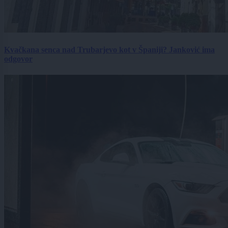
Kvačkana senca nad Trubarjevo kot v Španiji? Janković ima
odgovor