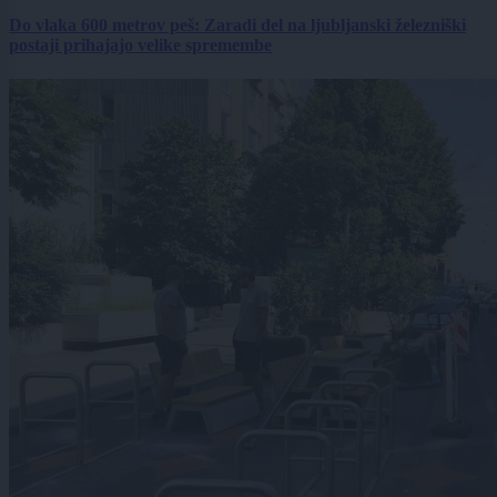
Do vlaka 600 metrov peš: Zaradi del na ljubljanski železniški
postaji prihajajo velike spremembe