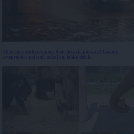
Ali boste zaradi suše morali pustiti avto umazan? Lastnik
avtopralnice pojasnil, zakaj oni lahko delajo