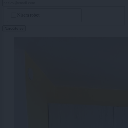
CAPTCHA
Nisem robot
Naročite se