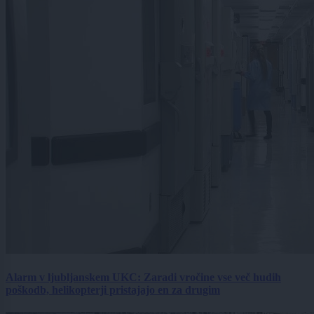
Alarm v ljubljanskem UKC: Zaradi vročine vse več hudih
poškodb, helikopterji pristajajo en za drugim