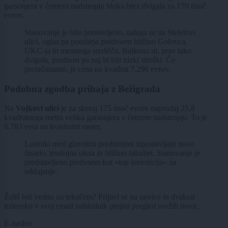
garsonjera v četrtem nadstropju bloka brez dvigala za 170 tisoč
evrov.
Stanovanje je bilo prenovljeno, nahaja se na Steletovi
ulici, oglas pa poudarja predvsem bližino Golovca,
UKC-ja in mestnega središča. Balkona ni, prav tako
dvigala, prednost pa naj bi bili nizki stroški. Če
preračunamo, je cena na kvadrat 7.296 evrov.
Podobna zgodba prihaja z Bežigrada
Na
Vojkovi ulici
je za skoraj 175 tisoč evrov naprodaj 25,8
kvadratnega metra velika garsonjera v četrtem nadstropju. To je
6.783 evra na kvadratni meter.
Lastniki med glavnimi prednostmi izpostavljajo novo
fasado, troslojna okna in bližino fakultet. Stanovanje je
predstavljeno predvsem kot »top investicija« za
oddajanje.
Želiš biti vedno na tekočem? Prijavi se na novice in dvakrat
tedensko v svoj email nabiralnik prejmi pregled svežih novic.
E-naslov