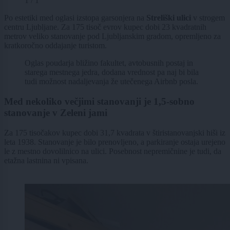
1 / 1
Po estetiki med oglasi izstopa garsonjera na
Streliški ulici
v strogem
centru Ljubljane. Za 175 tisoč evrov kupec dobi 23 kvadratnih
metrov veliko stanovanje pod Ljubljanskim gradom, opremljeno za
kratkoročno oddajanje turistom.
Oglas poudarja bližino fakultet, avtobusnih postaj in
starega mestnega jedra, dodana vrednost pa naj bi bila
tudi možnost nadaljevanja že utečenega Airbnb posla.
Med nekoliko večjimi stanovanji je 1,5-sobno
stanovanje v Zeleni jami
Za 175 tisočakov kupec dobi 31,7 kvadrata v štiristanovanjski hiši iz
leta 1938. Stanovanje je bilo prenovljeno, a parkiranje ostaja urejeno
le z mestno dovolilnico na ulici. Posebnost nepremičnine je tudi, da
etažna lastnina ni vpisana.