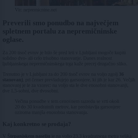
Vir: nepremicnine.net
Preverili smo ponudbo na največjem
spletnem portalu za nepremičninske
oglase.
Za 200 tisoč evrov je bilo še pred leti v Ljubljani mogoče kupiti
solidno dvo- ali celo trisobno stanovanje. Danes realnost
ljubljanskega nepremičninskega trga kaže precej drugačno sliko.
Trenutno je v Ljubljani za do 200 tisoč evrov na voljo zgolj
36
stanovanj
, pri čemer prevladujejo garsonjere, ki jih je kar 26. Večjih
stanovanj je le za vzorec: na voljo sta le dve enosobni stanovanji,
dve 1,5-sobni, dve dvosobni.
Večina ponudbe v tem cenovnem razredu se vrti okoli
20 do 30 kvadratnih metrov, kar predstavlja garsonjere
oziroma manjša enosobna stanovanja.
Kaj konkretno se prodaja?
V
Štepanjskem naselju
je na voljo 23,3 kvadratnega metra velika