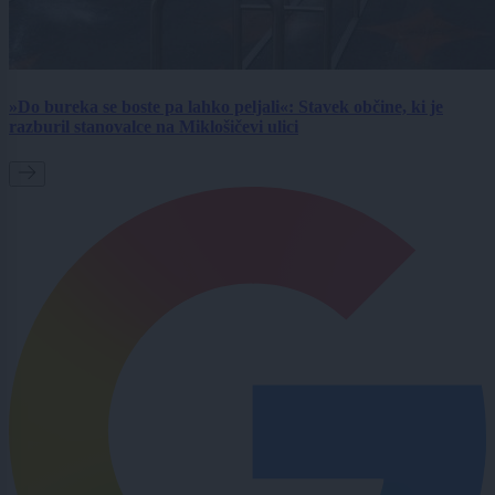
»Do bureka se boste pa lahko peljali«: Stavek občine, ki je
razburil stanovalce na Miklošičevi ulici