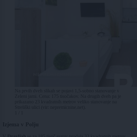
Na prvih dveh slikah se pojavi 1,5-sobno stanovanje v
Zeleni jami. Cena: 175 tisočakov. Na drugih dveh pa je
prikazano 23 kvadratnih metrov veliko stanovanje na
Streliški ulici (vir: nepremicnine.net).
1 / 1
Izjema v Polju
V
Dravljah
se za 185 tisoč evrov prodaja 32 kvadratnih metrov