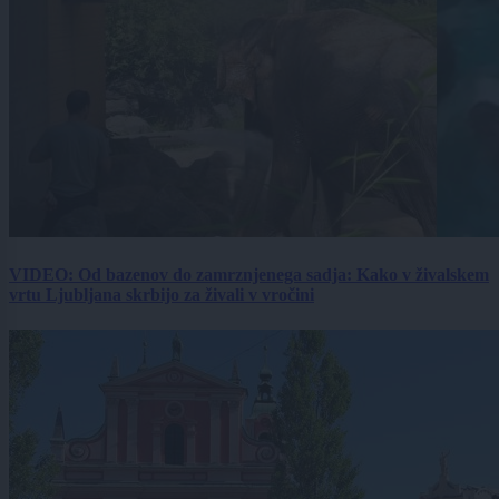
VIDEO: Od bazenov do zamrznjenega sadja: Kako v živalskem
vrtu Ljubljana skrbijo za živali v vročini