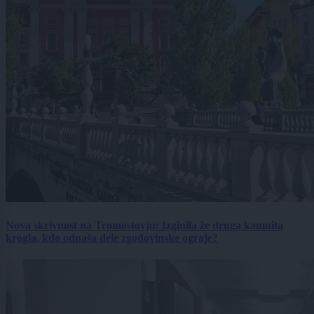
Nova skrivnost na Tromostovju: Izginila že druga kamnita
krogla, kdo odnaša dele zgodovinske ograje?