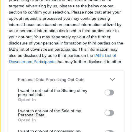
Zadnje objavljeno
V živo
targeted advertising by us, please use the below opt-out
Globalno
43 minut nazaj
section to confirm your selection. Please note that after your
opt-out request is processed you may continue seeing
VIDEO: Na trajektni rampi obtičal dvonadstropni avtobus, potniki pomagali
interest-based ads based on personal information utilized by
z zibanjem
us or personal information disclosed to third parties prior to
Kronika
eno uro nazaj
your opt-out. You may separately opt-out of the further
disclosure of your personal information by third parties on the
Hudo poškodovan motorist, njegovo življenje je ogroženo
IAB’s list of downstream participants. This information may
also be disclosed by us to third parties on the
IAB’s List of
Kronika
eno uro nazaj
Prijavi se na cajtng
Downstream Participants
that may further disclose it to other
third parties.
Pri delu padla z lestev, eden od delavcev se je huje poškodoval
Personal Data Processing Opt Outs
Slovenija
2 uri nazaj
I want to opt-out of the Sharing of my
Po sobotni osvežitvi znova vroče, suho vreme naj bi vztrajalo ves prihodnji
personal data.
teden
Opted In
Scena
4 ure nazaj
I want to opt-out of the Sale of my
Personal Data.
Opted In
Ena napačna beseda lahko sproži zaplet, ta znamenja naj bodo previdna
I want to opt-out of processing my