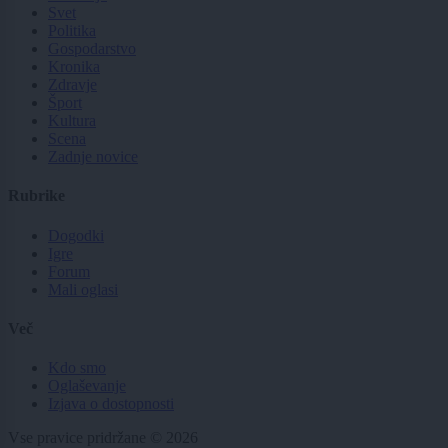
Svet
Politika
Gospodarstvo
Kronika
Zdravje
Šport
Kultura
Scena
Zadnje novice
Rubrike
Dogodki
Igre
Forum
Mali oglasi
Več
Kdo smo
Oglaševanje
Izjava o dostopnosti
Vse pravice pridržane © 2026