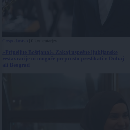
Gospodarstvo
|
0 komentarjev
»Pripeljite Boštjana!« Zakaj uspešne ljubljanske
restavracije ni mogoče preprosto preslikati v Dubaj
ali Beograd