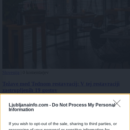
Slovenija
|
0 komentarjev
Težave med Tednom restavracij: V tej restavraciji
zastrupljenih 19 gostov
1
Ljubljanainfo.com -
Do Not Process My Personal
2
Information
3
If you wish to opt-out of the sale, sharing to third parties, or
processing of your personal or sensitive information for