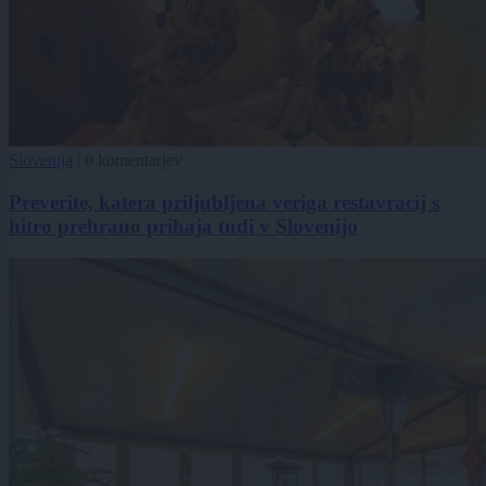
Slovenija
|
0 komentarjev
Preverite, katera priljubljena veriga restavracij s
hitro prehrano prihaja tudi v Slovenijo