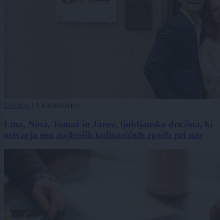
Lokalno
|
0 komentarjev
Ema, Nina, Tomaž in Janez, ljubljanska družina, ki
ustvarja eno najlepših kulinaričnih zgodb pri nas