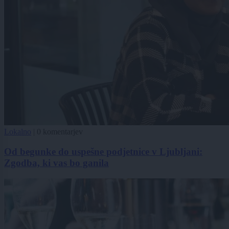
Lokalno
|
0 komentarjev
Od begunke do uspešne podjetnice v Ljubljani:
Zgodba, ki vas bo ganila