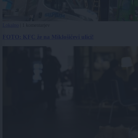
Lokalno
|
1 komentarjev
FOTO: KFC že na Miklošičevi ulici!