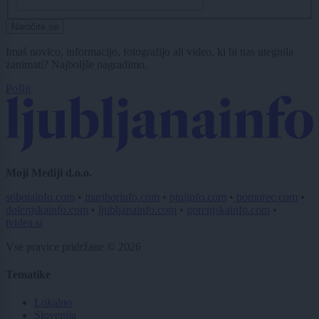
Naročite se
Imaš novico, informacijo, fotografijo ali video, ki bi nas utegnila
zanimati? Najboljše nagradimo.
Pošlji
Moji Mediji d.o.o.
sobotainfo.com
•
mariborinfo.com
•
ptujinfo.com
•
pomurec.com
•
dolenjskainfo.com
•
ljubljanainfo.com
•
gorenjskainfo.com
•
tvidea.si
Vse pravice pridržane © 2026
Tematike
Lokalno
Slovenija