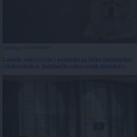
Globalno
|
0 komentarjev
Lastnik restavracije s postavko za hišne ljubljenčke:
»Dobrodošli so ljubljenčki odgovornih lastnikov«