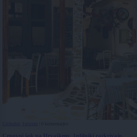
Globalno
Turizem
|
0 komentarjev
Cenovni šok na Hrvaškem: Jedilniki razkrivajo,