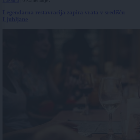
Lokalno
|
0 komentarjev
Legendarna restavracija zapira vrata v središču
Ljubljane