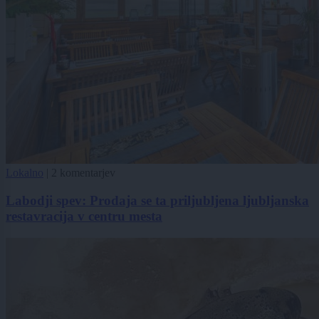
Lokalno
|
2 komentarjev
Labodji spev: Prodaja se ta priljubljena ljubljanska
restavracija v centru mesta