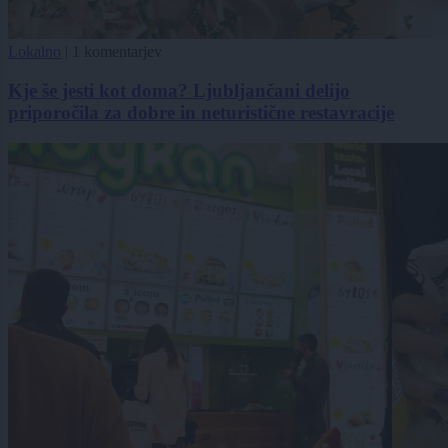
Lokalno
|
1 komentarjev
Kje še jesti kot doma? Ljubljančani delijo
priporočila za dobre in neturistične restavracije