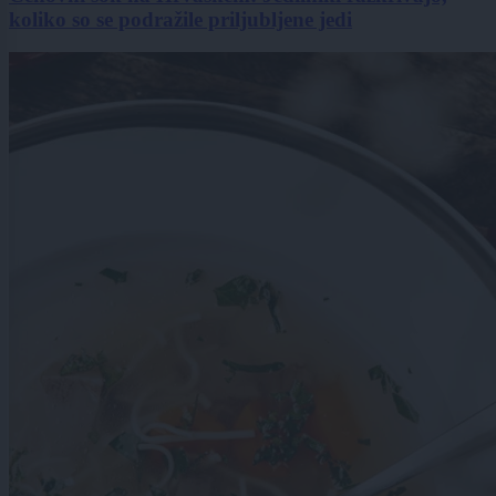
koliko so se podražile priljubljene jedi