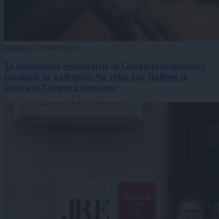
Lokalno
|
0 komentarjev
Te ljubljanske restavracije so Googlovi ocenjevalci
razglasili za najboljše: Na vrhu žar, Dalibor iz
kioska in Gregor z eleganco