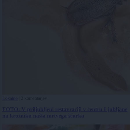
Lokalno
|
2 komentarjev
FOTO: V priljubljeni restavraciji v centru Ljubljane
na krožniku našla mrtvega ščurka