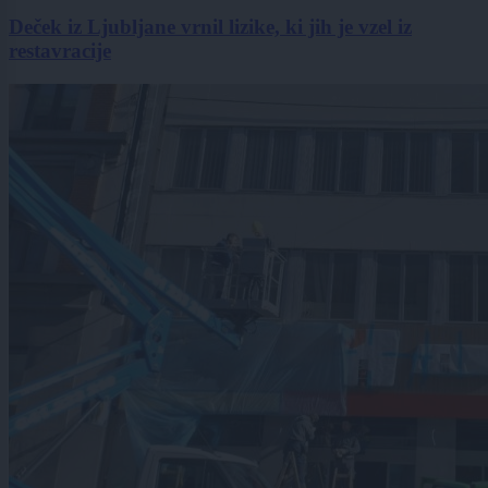
Deček iz Ljubljane vrnil lizike, ki jih je vzel iz
restavracije