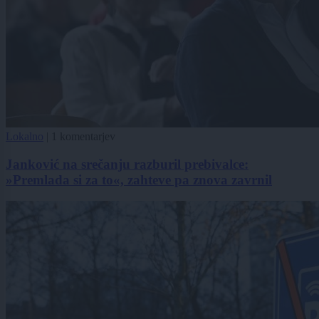
Lokalno
|
1 komentarjev
Janković na srečanju razburil prebivalce:
»Premlada si za to«, zahteve pa znova zavrnil