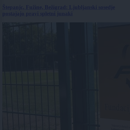
Štepanjc, Fužine, Bežigrad: Ljubljanski sosedje
postajajo pravi spletni junaki