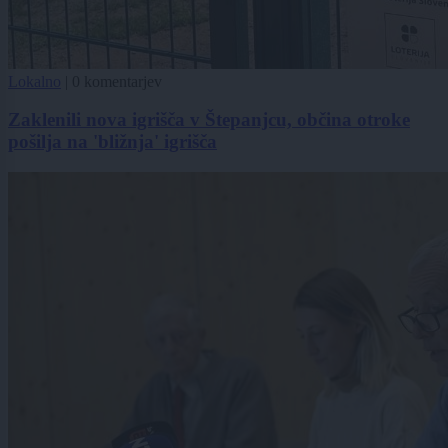
Lokalno
|
0 komentarjev
Zaklenili nova igrišča v Štepanjcu, občina otroke
pošilja na 'bližnja' igrišča