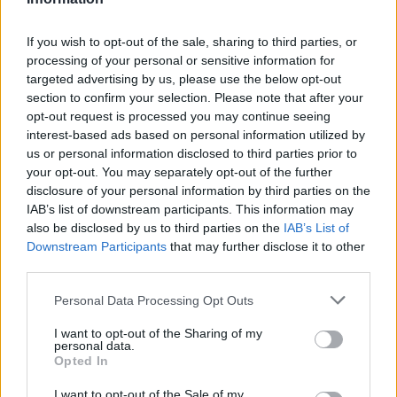
6
7
If you wish to opt-out of the sale, sharing to third parties, or
8
processing of your personal or sensitive information for
targeted advertising by us, please use the below opt-out
section to confirm your selection. Please note that after your
Zadnje objavljeno
V živo
opt-out request is processed you may continue seeing
Lokalno
57 minut nazaj
interest-based ads based on personal information utilized by
us or personal information disclosed to third parties prior to
FOTO in VIDEO: Ljubljano poleti vse bolj obiskujejo Američani, Britanci in
your opt-out. You may separately opt-out of the further
Španci
disclosure of your personal information by third parties on the
Globalno
eno uro nazaj
IAB’s list of downstream participants. This information may
also be disclosed by us to third parties on the
IAB’s List of
Prijavi se na cajtng
Huda vročina na Hrvaškem, nevaren vročinski val bo vztrajal do srede
Downstream Participants
that may further disclose it to other
third parties.
Slovenija
2 uri nazaj
Personal Data Processing Opt Outs
Vročina ne popušča: Temperature do 35 stopinj, izdano tudi opozorilo
I want to opt-out of the Sharing of my
personal data.
Globalno
3 ure nazaj
Opted In
Pot proti morju bo daljša: Na avtocestah zastoji in več prometnih nesreč
I want to opt-out of the Sale of my