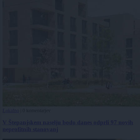
Lokalno
|
0 komentarjev
V Štepanjskem naselju bodo danes odprli 97 novih
neprofitnih stanovanj