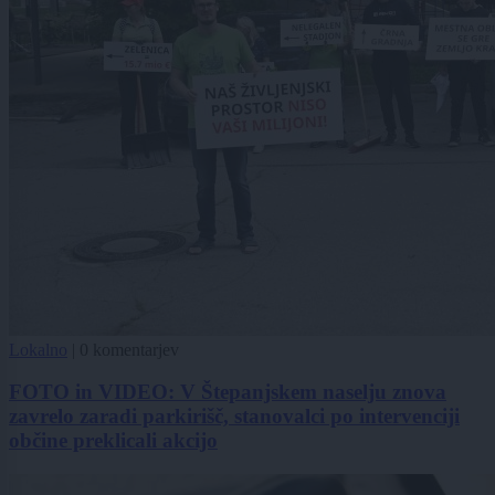
Lokalno
|
0 komentarjev
FOTO in VIDEO: V Štepanjskem naselju znova
zavrelo zaradi parkirišč, stanovalci po intervenciji
občine preklicali akcijo