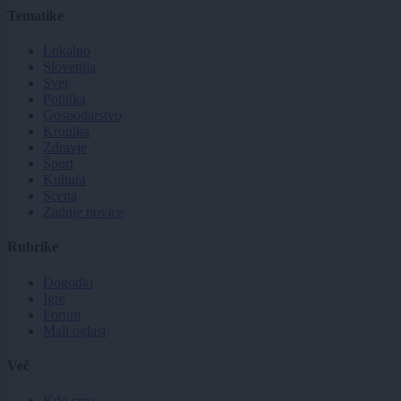
Tematike
Lokalno
Slovenija
Svet
Politika
Gospodarstvo
Kronika
Zdravje
Šport
Kultura
Scena
Zadnje novice
Rubrike
Dogodki
Igre
Forum
Mali oglasi
Več
Kdo smo