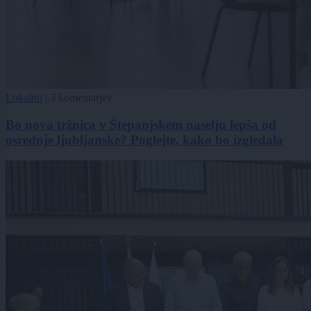
Lokalno
|
3 komentarjev
Bo nova tržnica v Štepanjskem naselju lepša od
osrednje ljubljanske? Poglejte, kako bo izgledala