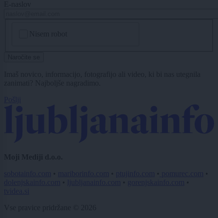
E-naslov
CAPTCHA
Nisem robot
Naročite se
Imaš novico, informacijo, fotografijo ali video, ki bi nas utegnila
zanimati? Najboljše nagradimo.
Pošlji
Moji Mediji d.o.o.
sobotainfo.com
•
mariborinfo.com
•
ptujinfo.com
•
pomurec.com
•
dolenjskainfo.com
•
ljubljanainfo.com
•
gorenjskainfo.com
•
tvidea.si
Vse pravice pridržane © 2026