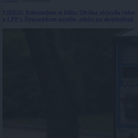
Lokalno
|
0 komentarjev
VIDEO: Referendum se bliža: Občina objavila video
o LPP v Štepanjskem naselju, odzivi pa eksplodirali