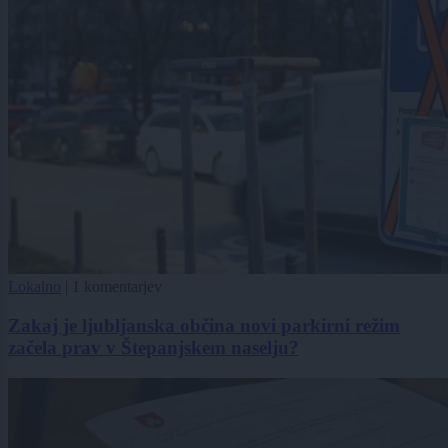
Lokalno
|
1 komentarjev
Zakaj je ljubljanska občina novi parkirni režim
začela prav v Štepanjskem naselju?