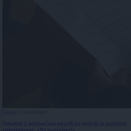
Lokalno
|
0 komentarjev
Nekateri Ljubljančani udarili po peticiji za parkirni
referendumu: »Ne podpišem!«