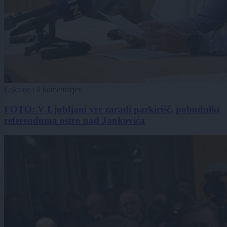
Lokalno
|
0 komentarjev
FOTO: V Ljubljani vre zaradi parkirišč, pobudniki
referenduma ostro nad Jankovića