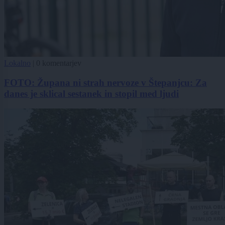
Lokalno
|
0 komentarjev
FOTO: Župana ni strah nervoze v Štepanjcu: Za
danes je sklical sestanek in stopil med ljudi