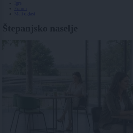
Igre
Forum
Mali oglasi
Štepanjsko naselje