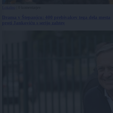
Lokalno
|
0 komentarjev
Drama v Štepanjcu: 400 prebivalcev tega dela mesta
proti Jankoviću s serijo zahtev