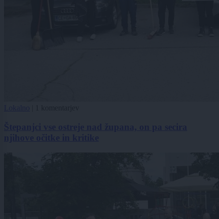
Lokalno
|
1 komentarjev
Štepanjci vse ostreje nad župana, on pa secira
njihove očitke in kritike