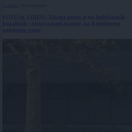
Lokalno
|
0 komentarjev
FOTO in VIDEO: Takšna gneča je na ljubljanskih
kopališčih - otroci zavzeli bazene, na Kodeljevem
omejujejo vstop