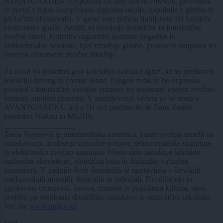
AVANTGARDEN 3.0 postala začasni fizični vmesnik, prevodnik
in portal v njena kompleksna digitalna okolja, napolnila z glasbo in
plešočimi obiskovalci. V goste zato prihaja ljubljanski DJ kolektiv
elektronske glasbe Zenith, ki raziskuje kozmične in futuristične
zvočne smeri. Kolektiv organizira kurirane dogodke in
avdiovizualne sessione, kjer združuje glasbo, prostor in skupnost ter
ustvarja edinstvene zvočne izkušnje.
Za uvod bo poskrbel gost kolektiva Lucius Light*, ki bo predstavil
selekcijo driving in cosmic tehna. Njegov zvok se bo organsko
povezal s futuristično estetiko razstave ter soustvaril enoten zvočno-
vizualni ambient prostora. V nadaljevanju večera pa se bosta v
AVANTGARDNU 3.0 z DJ seti predstavila še člana Zenith
kolektiva Waknu in M62Hb.
__________________
Tanja Vujinović je intermedijska umetnica, katere praksa temelji na
raziskovanju in obsega virtualne svetove, tehnoorganske skulpture
in elektronsko zvočno umetnost. Njeno delo raziskuje hibridne
nadrealne ekosisteme, sintetična bitja in dinamiko virtualne
prisotnosti. V zadnjih dveh desetletjih je razstavljala v številnih
mednarodnih muzejih, festivalih in galerijah. Navdihujejo jo
zgodovina umetnosti, narava, znanost in popularna kultura, njeni
projekti pa prepletajo domišljijo, raziskavo in senzorično izkušnjo.
Več na:
www.tanjav.art
Deli