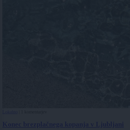
Lokalno
|
1 komentarjev
Konec brezplačnega kopanja v Ljubljani