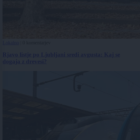
Lokalno
|
0 komentarjev
Rjavo listje po Ljubljani sredi avgusta: Kaj se
dogaja z drevesi?