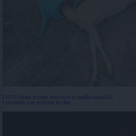
FOTO: Iskala je vodo, nato pa se je zgodila tragedija?
Fotografije srne pretresle številne