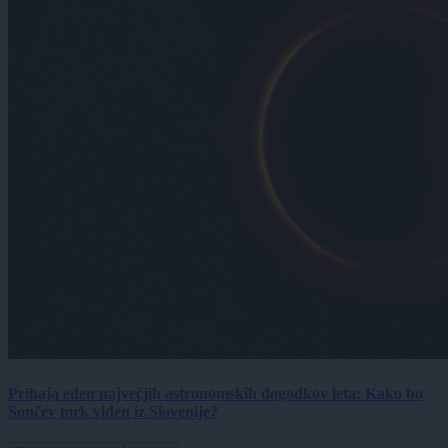
Prihaja eden največjih astronomskih dogodkov leta: Kako bo
Sončev mrk viden iz Slovenije?