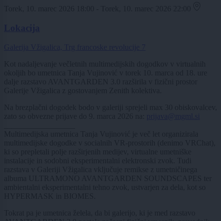
Torek, 10. marec 2026 18:00 - Torek, 10. marec 2026 22:00
Lokacija
Galerija Vžigalica, Trg francoske revolucije 7
Kot nadaljevanje večletnih multimedijskih dogodkov v virtualnih
okoljih bo umetnica Tanja Vujinović v torek 10. marca od 18. ure
dalje razstavo AVANTGARDEN 3.0 razširila v fizični prostor
Galerije Vžigalica z gostovanjem Zenith kolektiva.
Na brezplačni dogodek bodo v galeriji sprejeli max 30 obiskovalcev,
zato so obvezne prijave do 9. marca 2026 na:
prijava@mgml.si
__________________
Multimedijska umetnica Tanja Vujinović je več let organizirala
multimedijske dogodke v socialnih VR-prostorih (denimo VRChat),
ki so prepletali polje razširjenih medijev, virtualne umetniške
instalacije in sodobni eksperimentalni elektronski zvok. Tudi
razstava v Galeriji Vžigalica vključuje remikse z umetničinega
albuma ULTRAMONO AVANTGARDEN SOUNDSCAPES ter
ambientalni eksperimentalni tehno zvok, ustvarjen za dela, kot so
HYPERMASK in BIOMES.
Tokrat pa je umetnica želela, da bi galerijo, ki je med razstavo