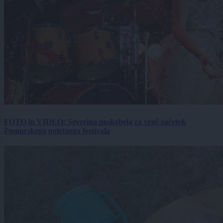
FOTO in VIDEO: Severina poskrbela za vroč začetek
Pomurskega poletnega festivala