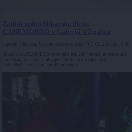
Zadnji teden Slikarske dirke
CANEMORTO v Galeriji Vžigalica
Galerija Vžigalica, Trg francoske revolucije 7
05. 05. 2026
ob
10:00
Skupina CANEMORTO, formirana leta 2007 znotraj underground
konteksta, prevzema strategije dadaistične provokacije in
nadrealističnega absurda ter jih prevaja v ...