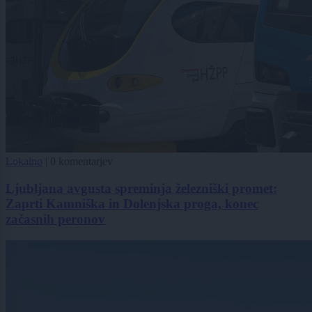
Lokalno
|
0 komentarjev
Ljubljana avgusta spreminja železniški promet:
Zaprti Kamniška in Dolenjska proga, konec
začasnih peronov