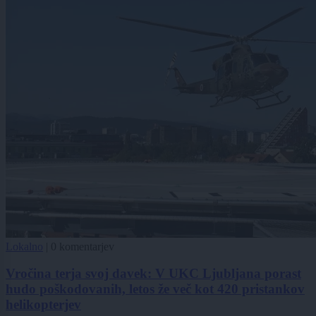
Lokalno
|
0 komentarjev
Vročina terja svoj davek: V UKC Ljubljana porast
hudo poškodovanih, letos že več kot 420 pristankov
helikopterjev