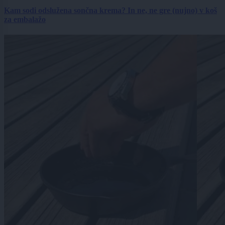
Kam sodi odslužena sončna krema? In ne, ne gre (nujno) v koš
za embalažo