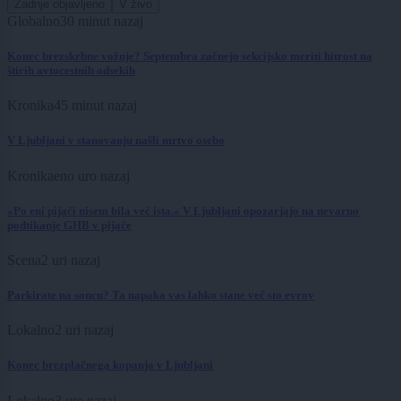
Zadnje objavljeno
V živo
Globalno
30 minut nazaj
Konec brezskrbne vožnje? Septembra začnejo sekcijsko meriti hitrost na
štirih avtocestnih odsekih
Kronika
45 minut nazaj
V Ljubljani v stanovanju našli mrtvo osebo
Kronika
eno uro nazaj
»Po eni pijači nisem bila več ista.« V Ljubljani opozarjajo na nevarno
podtikanje GHB v pijače
Scena
2 uri nazaj
Parkirate na soncu? Ta napaka vas lahko stane več sto evrov
Lokalno
2 uri nazaj
Konec brezplačnega kopanja v Ljubljani
Lokalno
3 ure nazaj