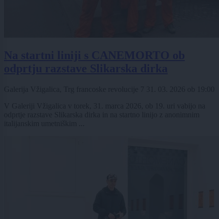
Na startni liniji s CANEMORTO ob
odprtju razstave Slikarska dirka
Galerija Vžigalica, Trg francoske revolucije 7
31. 03. 2026
ob
19:00
V Galeriji Vžigalica v torek, 31. marca 2026, ob 19. uri vabijo na
odprtje razstave Slikarska dirka in na startno linijo z anonimnim
italijanskim umetniškim ...