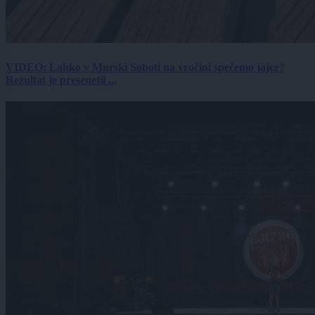
VIDEO: Lahko v Murski Soboti na vročini spečemo jajce?
Rezultat je presenetil ...