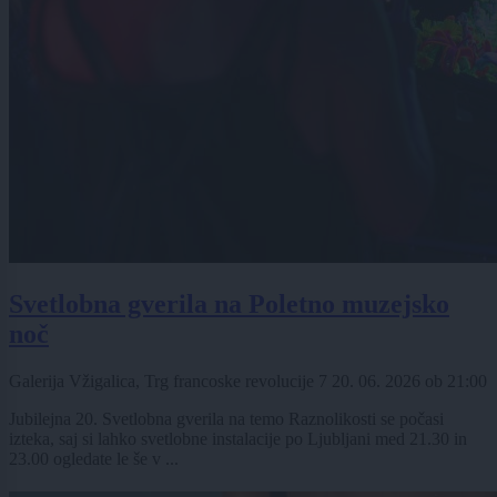
Svetlobna gverila na Poletno muzejsko
noč
Galerija Vžigalica, Trg francoske revolucije 7
20. 06. 2026
ob
21:00
Jubilejna 20. Svetlobna gverila na temo Raznolikosti se počasi
izteka, saj si lahko svetlobne instalacije po Ljubljani med 21.30 in
23.00 ogledate le še v ...