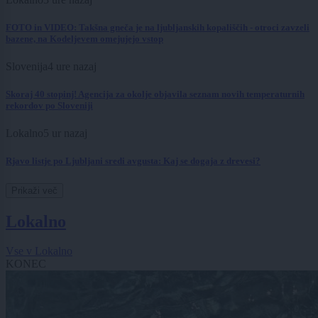
FOTO in VIDEO: Takšna gneča je na ljubljanskih kopališčih - otroci zavzeli
bazene, na Kodeljevem omejujejo vstop
Slovenija
4 ure nazaj
Skoraj 40 stopinj! Agencija za okolje objavila seznam novih temperaturnih
rekordov po Sloveniji
Lokalno
5 ur nazaj
Rjavo listje po Ljubljani sredi avgusta: Kaj se dogaja z drevesi?
Prikaži več
Lokalno
Vse v Lokalno
KONEC