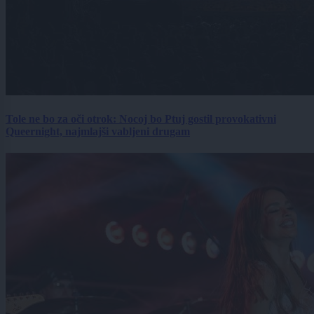
Tole ne bo za oči otrok: Nocoj bo Ptuj gostil provokativni
Queernight, najmlajši vabljeni drugam