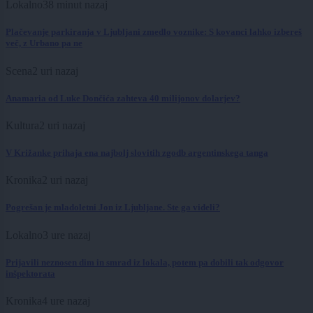
Lokalno
38 minut nazaj
Plačevanje parkiranja v Ljubljani zmedlo voznike: S kovanci lahko izbereš
več, z Urbano pa ne
Scena
2 uri nazaj
Anamaria od Luke Dončića zahteva 40 milijonov dolarjev?
Kultura
2 uri nazaj
V Križanke prihaja ena najbolj slovitih zgodb argentinskega tanga
Kronika
2 uri nazaj
Pogrešan je mladoletni Jon iz Ljubljane. Ste ga videli?
Lokalno
3 ure nazaj
Prijavili neznosen dim in smrad iz lokala, potem pa dobili tak odgovor
inšpektorata
Kronika
4 ure nazaj