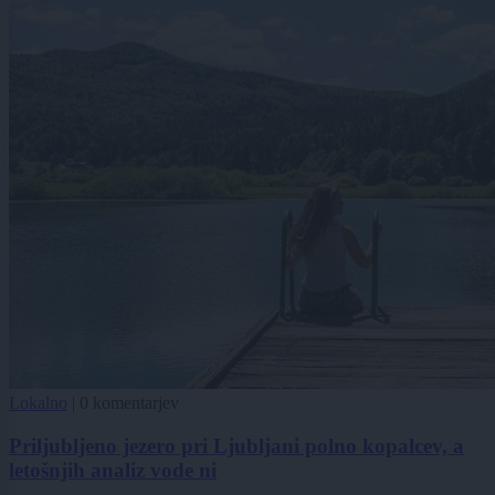
Lokalno
|
0 komentarjev
Priljubljeno jezero pri Ljubljani polno kopalcev, a
letošnjih analiz vode ni