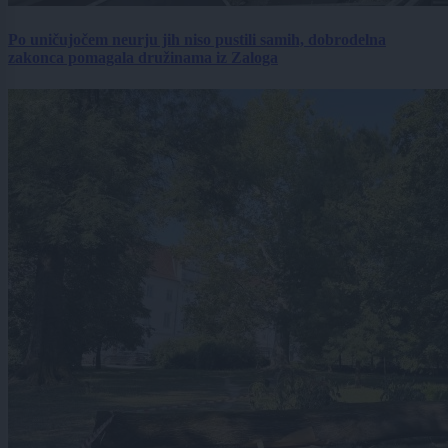
Po uničujočem neurju jih niso pustili samih, dobrodelna
zakonca pomagala družinama iz Zaloga