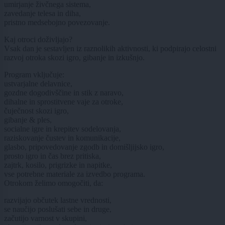
umirjanje živčnega sistema,
zavedanje telesa in diha,
pristno medsebojno povezovanje.
Kaj otroci doživljajo?
Vsak dan je sestavljen iz raznolikih aktivnosti, ki podpirajo celostni
razvoj otroka skozi igro, gibanje in izkušnjo.
Program vključuje:
ustvarjalne delavnice,
gozdne dogodivščine in stik z naravo,
dihalne in sprostitvene vaje za otroke,
čuječnost skozi igro,
gibanje & ples,
socialne igre in krepitev sodelovanja,
raziskovanje čustev in komunikacije,
glasbo, pripovedovanje zgodb in domišljijsko igro,
prosto igro in čas brez pritiska,
zajtrk, kosilo, prigrizke in napitke,
vse potrebne materiale za izvedbo programa.
Otrokom želimo omogočiti, da:
razvijajo občutek lastne vrednosti,
se naučijo poslušati sebe in druge,
začutijo varnost v skupini,