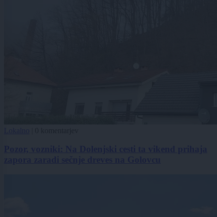
Lokalno
|
0 komentarjev
Pozor, vozniki: Na Dolenjski cesti ta vikend prihaja
zapora zaradi sečnje dreves na Golovcu