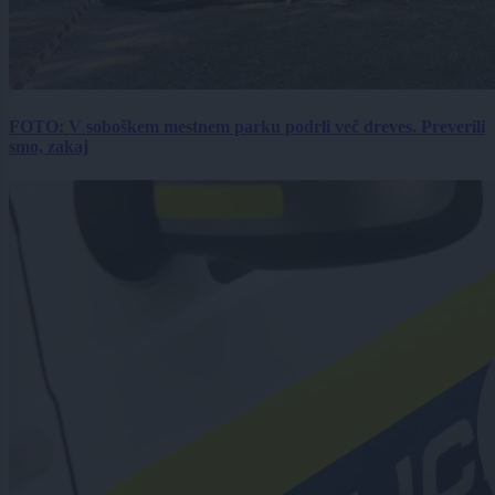
FOTO: V soboškem mestnem parku podrli več dreves. Preverili
smo, zakaj