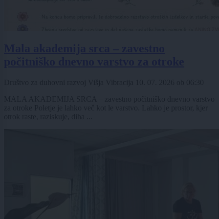
Mala akademija srca – zavestno
počitniško dnevno varstvo za otroke
Društvo za duhovni razvoj Višja Vibracija
10. 07. 2026
ob
06:30
MALA AKADEMIJA SRCA – zavestno počitniško dnevno varstvo
za otroke Poletje je lahko več kot le varstvo. Lahko je prostor, kjer
otrok raste, raziskuje, diha ...