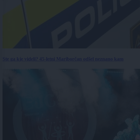
Ste ga kje videli? 45-letni Mariborčan odšel neznano kam