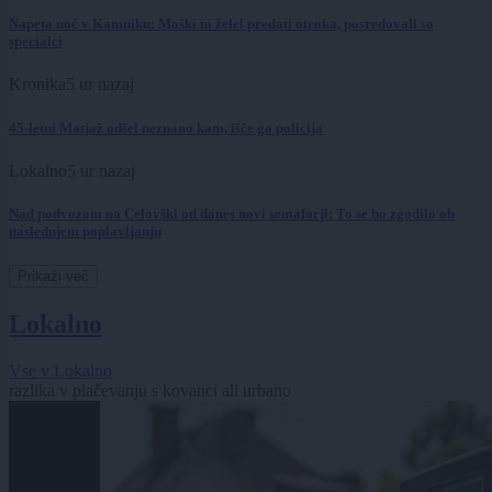
Napeta noč v Kamniku: Moški ni želel predati otroka, posredovali so
specialci
Kronika
5 ur nazaj
45-letni Matjaž odšel neznano kam, išče ga policija
Lokalno
5 ur nazaj
Nad podvozom na Celovški od danes novi semaforji: To se bo zgodilo ob
naslednjem poplavljanju
Prikaži več
Lokalno
Vse v Lokalno
razlika v plačevanju s kovanci ali urbano