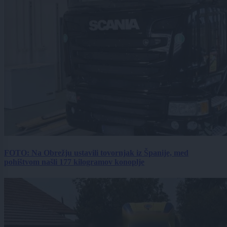
FOTO: Na Obrežju ustavili tovornjak iz Španije, med
pohištvom našli 177 kilogramov konoplje