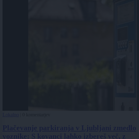
Lokalno
|
0 komentarjev
Plačevanje parkiranja v Ljubljani zmedlo
voznike: S kovanci lahko izbereš več, z