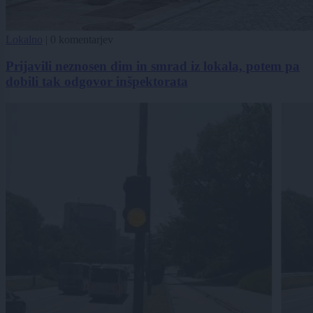
Lokalno
|
0 komentarjev
Prijavili neznosen dim in smrad iz lokala, potem pa
dobili tak odgovor inšpektorata