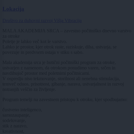
Lokacija
Društvo za duhovni razvoj Višja Vibracija
MALA AKADEMIJA SRCA – zavestno počitniško dnevno varstvo
za otroke
Poletje je lahko več kot le varstvo.
Lahko je prostor, kjer otrok raste, raziskuje, diha, ustvarja, se
povezuje in predvsem ostaja v stiku s sabo.
Mala akademija srca je butični počitniški program za otroke,
ustvarjen z namenom, da otrokom ponudimo varen, srčen in
navdihujoč prostor med poletnimi počitnicami.
V ospredju niso tekmovanje, storilnost ali nenehna stimulacija,
temveč odnos, prisotnost, gibanje, narava, ustvarjalnost in razvoj
notranjih veščin za življenje.
Program temelji na zavestnem pristopu k otroku, kjer spodbujamo:
čustveno inteligenco,
samozaupanje,
sodelovanje,
stik z naravo,
kreativnost,