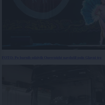
FOTO: Po burnih odzivih Queernight navdušil poln Glavni trg