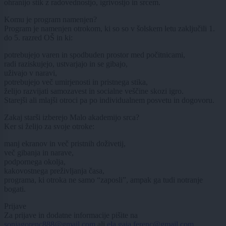
ohranijo stik z radovednostjo, igrivostjo in srcem.
Komu je program namenjen?
Program je namenjen otrokom, ki so so v šolskem letu zaključili 1.
do 5. razred OŠ in ki:
potrebujejo varen in spodbuden prostor med počitnicami,
radi raziskujejo, ustvarjajo in se gibajo,
uživajo v naravi,
potrebujejo več umirjenosti in pristnega stika,
želijo razvijati samozavest in socialne veščine skozi igro.
Starejši ali mlajši otroci pa po individualnem posvetu in dogovoru.
Zakaj starši izberejo Malo akademijo srca?
Ker si želijo za svoje otroke:
manj ekranov in več pristnih doživetij,
več gibanja in narave,
podpornega okolja,
kakovostnega preživljanja časa,
programa, ki otroka ne samo “zaposli”, ampak ga tudi notranje
bogati.
Prijave
Za prijave in dodatne informacije pišite na
sonjagorenc888@gmail.com
ali
ela.gaia.ferenc@gmail.com