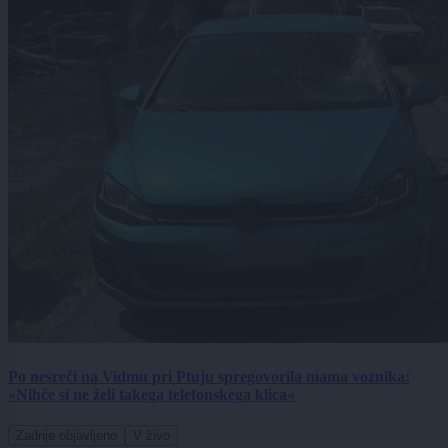
Po nesreči na Vidmu pri Ptuju spregovorila mama voznika:
»Nihče si ne želi takega telefonskega klica«
Zadnje objavljeno
V živo