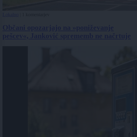
Lokalno
|
1 komentarjev
Občani opozarjajo na »poniževanje
pešcev«, Janković sprememb ne načrtuje