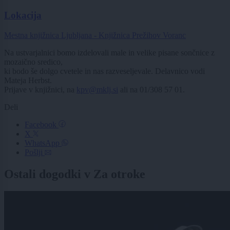
Lokacija
Mestna knjižnica Ljubljana - Knjižnica Prežihov Voranc
Na ustvarjalnici bomo izdelovali male in velike pisane sončnice z
mozaično sredico,
ki bodo še dolgo cvetele in nas razveseljevale. Delavnico vodi
Mateja Herbst.
Prijave v knjižnici, na
kpv@mklj.si
ali na 01/308 57 01.
Deli
Facebook
X
WhatsApp
Pošlji
Ostali dogodki v Za otroke