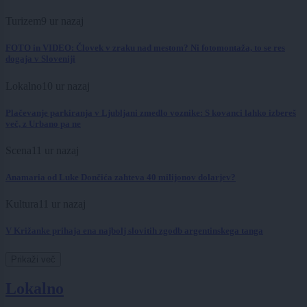
Turizem
9 ur nazaj
FOTO in VIDEO: Človek v zraku nad mestom? Ni fotomontaža, to se res
dogaja v Sloveniji
Lokalno
10 ur nazaj
Plačevanje parkiranja v Ljubljani zmedlo voznike: S kovanci lahko izbereš
več, z Urbano pa ne
Scena
11 ur nazaj
Anamaria od Luke Dončića zahteva 40 milijonov dolarjev?
Kultura
11 ur nazaj
V Križanke prihaja ena najbolj slovitih zgodb argentinskega tanga
Prikaži več
Lokalno