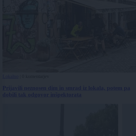
Lokalno
|
0 komentarjev
Prijavili neznosen dim in smrad iz lokala, potem pa
dobili tak odgovor inšpektorata