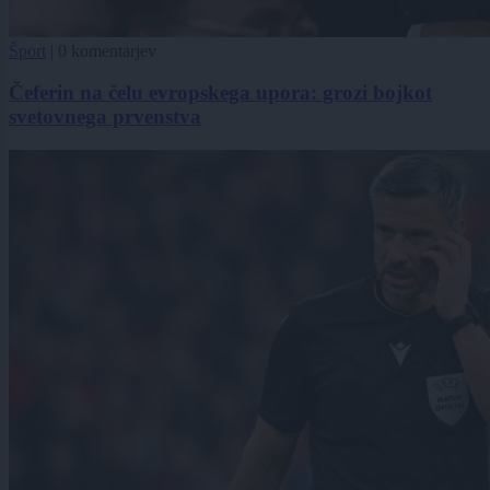
Šport
|
0 komentarjev
Čeferin na čelu evropskega upora: grozi bojkot
svetovnega prvenstva