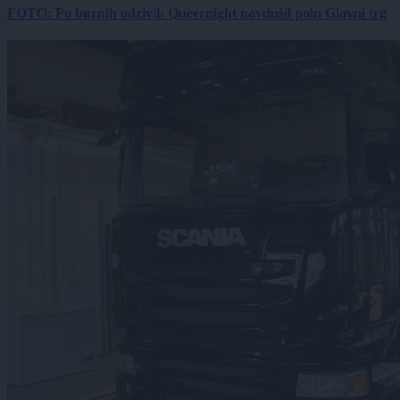
FOTO: Po burnih odzivih Queernight navdušil poln Glavni trg