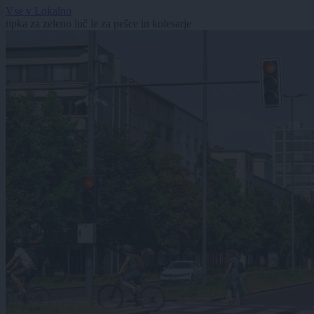
Vse v Lokalno
tipka za zeleno luč le za pešce in kolesarje