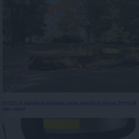
FOTO: V soboškem mestnem parku podrli več dreves. Preverili
smo, zakaj