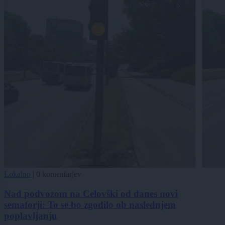
Lokalno
|
0 komentarjev
Nad podvozom na Celovški od danes novi
semaforji: To se bo zgodilo ob naslednjem
poplavljanju