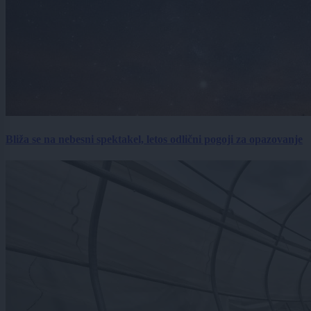
Bliža se na nebesni spektakel, letos odlični pogoji za opazovanje