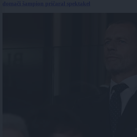
domači šampion pričaral spektakel