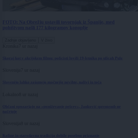
FOTO: Na Obrežju ustavili tovornjak iz Španije, med
pohištvom našli 177 kilogramov konoplje
Zadnje objavljeno
V živo
Kronika
7 ur nazaj
Skoraj kot v akcijskem filmu: policisti lovili 19-letnika po ulicah Pule
Slovenija
7 ur nazaj
Slovenijo lahko zajamejo močnejše nevihte, nalivi in toča
Lokalno
8 ur nazaj
Občani opozarjajo na »poniževanje pešcev«, Janković sprememb ne
načrtuje
Slovenija
8 ur nazaj
Koline in starodavna tradicija dobile posebno priznanje