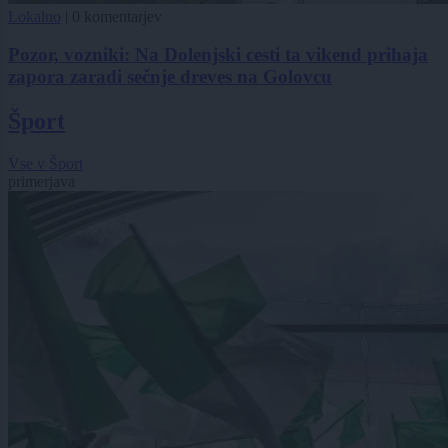
Lokalno
|
0 komentarjev
Pozor, vozniki: Na Dolenjski cesti ta vikend prihaja
zapora zaradi sečnje dreves na Golovcu
Šport
Vse v Šport
primerjava