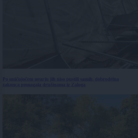
Po uničujočem neurju jih niso pustili samih, dobrodelna
zakonca pomagala družinama iz Zaloga