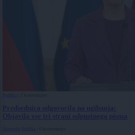
Politika
|
3 komentarjev
Predsednica odgovorila na ugibanja:
Objavila vse tri strani odpustnega pisma
Slovenija
Politika
|
0 komentarjev