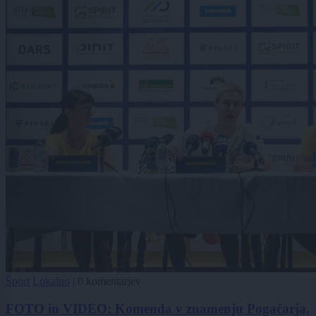
Šport
Lokalno
|
0 komentarjev
FOTO in VIDEO: Komenda v znamenju Pogačarja,