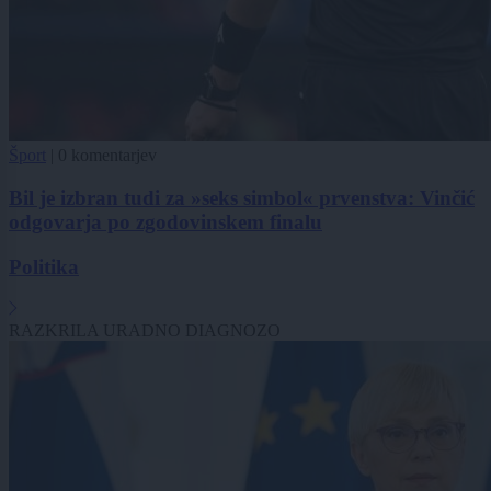
Šport
|
0 komentarjev
Bil je izbran tudi za »seks simbol« prvenstva: Vinčić
odgovarja po zgodovinskem finalu
Politika
RAZKRILA URADNO DIAGNOZO