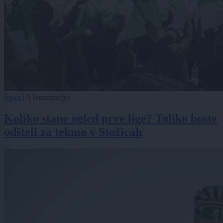
Šport
|
0 komentarjev
Koliko stane ogled prve lige? Toliko boste
odšteli za tekmo v Stožicah