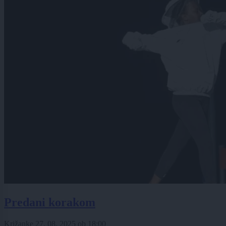
Predani korakom
Križanke
27. 08. 2025
ob
18:00