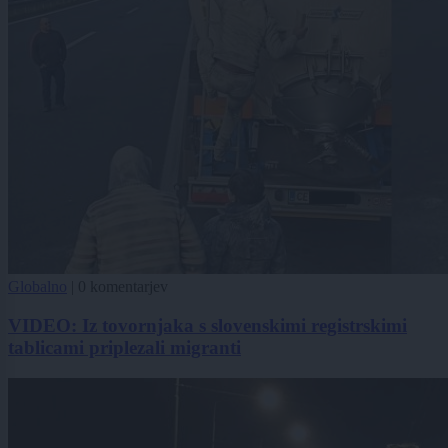
Globalno
|
0 komentarjev
VIDEO: Iz tovornjaka s slovenskimi registrskimi
tablicami priplezali migranti