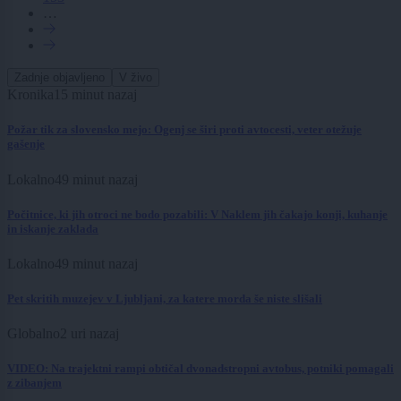
…
Zadnje objavljeno
V živo
Kronika
15 minut nazaj
Požar tik za slovensko mejo: Ogenj se širi proti avtocesti, veter otežuje
gašenje
Lokalno
49 minut nazaj
Počitnice, ki jih otroci ne bodo pozabili: V Naklem jih čakajo konji, kuhanje
in iskanje zaklada
Lokalno
49 minut nazaj
Pet skritih muzejev v Ljubljani, za katere morda še niste slišali
Globalno
2 uri nazaj
VIDEO: Na trajektni rampi obtičal dvonadstropni avtobus, potniki pomagali
z zibanjem