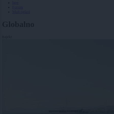
Igre
Forum
Mali oglasi
Globalno
trajekt