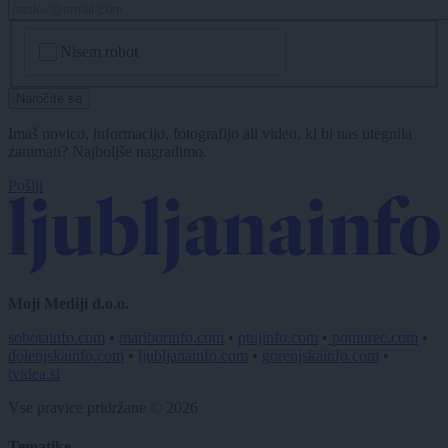
CAPTCHA
Nisem robot
Naročite se
Imaš novico, informacijo, fotografijo ali video, ki bi nas utegnila
zanimati? Najboljše nagradimo.
Pošlji
Moji Mediji d.o.o.
sobotainfo.com
•
mariborinfo.com
•
ptujinfo.com
•
pomurec.com
•
dolenjskainfo.com
•
ljubljanainfo.com
•
gorenjskainfo.com
•
tvidea.si
Vse pravice pridržane © 2026
Tematike