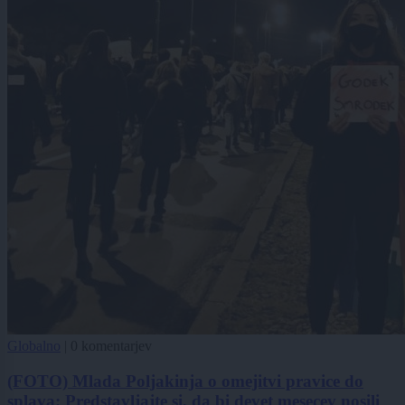
Globalno
|
0 komentarjev
(FOTO) Mlada Poljakinja o omejitvi pravice do
splava: Predstavljajte si, da bi devet mesecev nosili