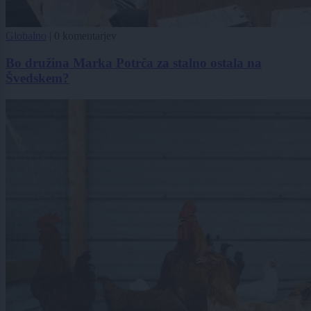
Globalno
|
0 komentarjev
Bo družina Marka Potrča za stalno ostala na
Švedskem?