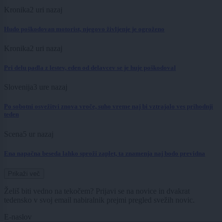
Kronika
2 uri nazaj
Hudo poškodovan motorist, njegovo življenje je ogroženo
Kronika
2 uri nazaj
Pri delu padla z lestev, eden od delavcev se je huje poškodoval
Slovenija
3 ure nazaj
Po sobotni osvežitvi znova vroče, suho vreme naj bi vztrajalo ves prihodnji
teden
Scena
5 ur nazaj
Ena napačna beseda lahko sproži zaplet, ta znamenja naj bodo previdna
Prikaži več
Želiš biti vedno na tekočem? Prijavi se na novice in dvakrat
tedensko v svoj email nabiralnik prejmi pregled svežih novic.
E-naslov