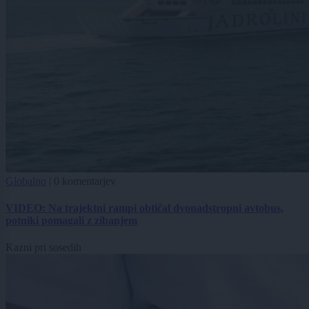
Globalno
|
0 komentarjev
VIDEO: Na trajektni rampi obtičal dvonadstropni avtobus,
potniki pomagali z zibanjem
Kazni pri sosedih