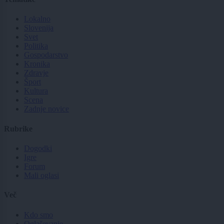
Lokalno
Slovenija
Svet
Politika
Gospodarstvo
Kronika
Zdravje
Šport
Kultura
Scena
Zadnje novice
Rubrike
Dogodki
Igre
Forum
Mali oglasi
Več
Kdo smo
Oglaševanje