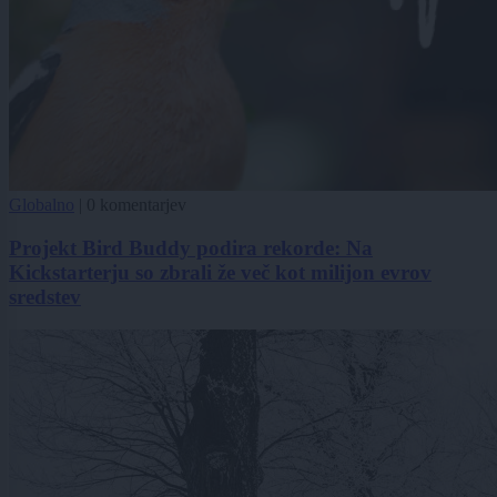
Globalno
|
0 komentarjev
Projekt Bird Buddy podira rekorde: Na
Kickstarterju so zbrali že več kot milijon evrov
sredstev