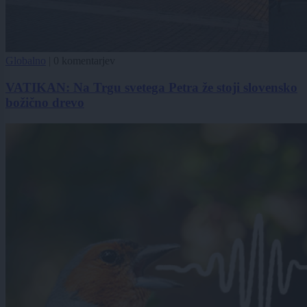
Globalno
|
0 komentarjev
VATIKAN: Na Trgu svetega Petra že stoji slovensko
božično drevo