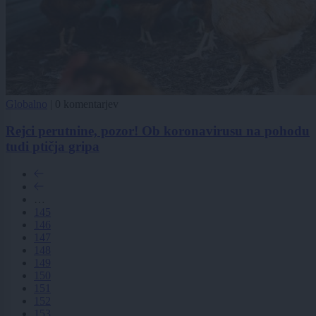
Globalno
|
0 komentarjev
Rejci perutnine, pozor! Ob koronavirusu na pohodu
tudi ptičja gripa
…
145
146
147
148
149
150
151
152
153