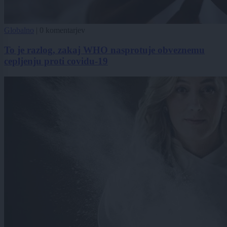
Globalno
|
0 komentarjev
To je razlog, zakaj WHO nasprotuje obveznemu
cepljenju proti covidu-19