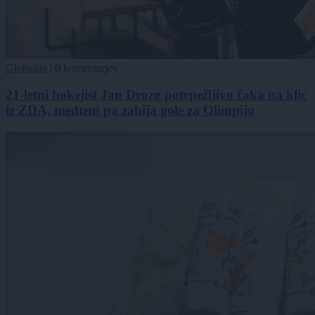
Globalno
|
0 komentarjev
21-letni hokejist Jan Drozg potrpežljivo čaka na klic
iz ZDA, medtem pa zabija gole za Olimpijo