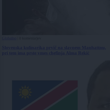
Globalno
|
0 komentarjev
Slovenska kulinarika prvič na slavnem Manhattnu,
pri tem ima prste vmes chefinja Alma Rekić