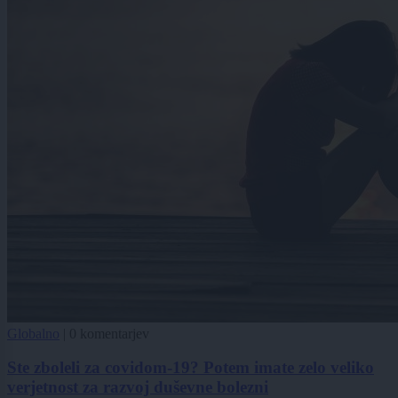
Globalno
|
0 komentarjev
Ste zboleli za covidom-19? Potem imate zelo veliko
verjetnost za razvoj duševne bolezni