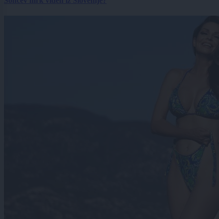
Sončev mrk viden iz Slovenije?