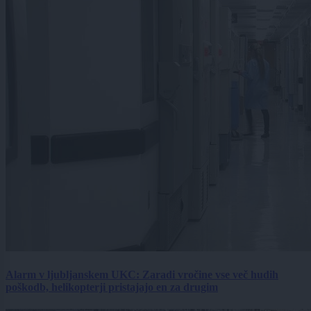
Alarm v ljubljanskem UKC: Zaradi vročine vse več hudih
poškodb, helikopterji pristajajo en za drugim