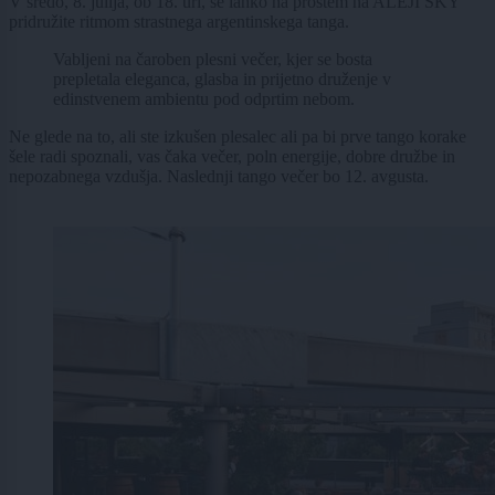
V sredo, 8. julija, ob 18. uri, se lahko na prostem na ALEJI SKY
pridružite ritmom strastnega argentinskega tanga.
Vabljeni na čaroben plesni večer, kjer se bosta
prepletala eleganca, glasba in prijetno druženje v
edinstvenem ambientu pod odprtim nebom.
Ne glede na to, ali ste izkušen plesalec ali pa bi prve tango korake
šele radi spoznali, vas čaka večer, poln energije, dobre družbe in
nepozabnega vzdušja. Naslednji tango večer bo 12. avgusta.