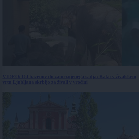
VIDEO: Od bazenov do zamrznjenega sadja: Kako v živalskem
vrtu Ljubljana skrbijo za živali v vročini