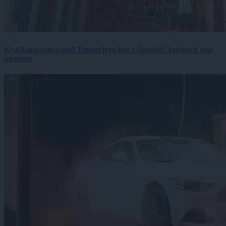
Kvačkana senca nad Trubarjevo kot v Španiji? Janković ima
odgovor