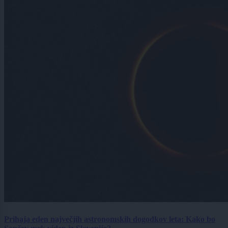
Prihaja eden največjih astronomskih dogodkov leta: Kako bo