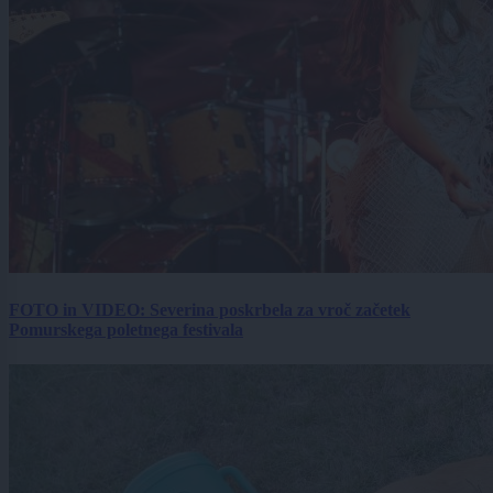
FOTO in VIDEO: Severina poskrbela za vroč začetek
Pomurskega poletnega festivala