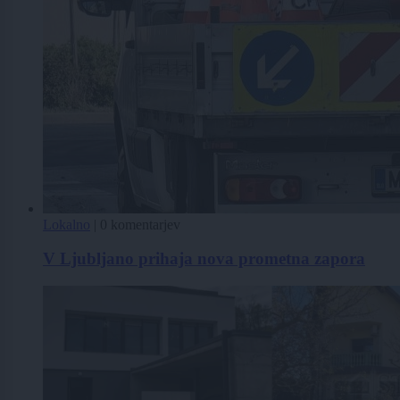
Lokalno
|
0 komentarjev
V Ljubljano prihaja nova prometna zapora