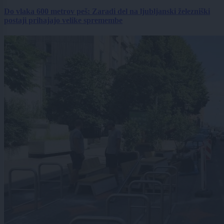
Do vlaka 600 metrov peš: Zaradi del na ljubljanski železniški
postaji prihajajo velike spremembe