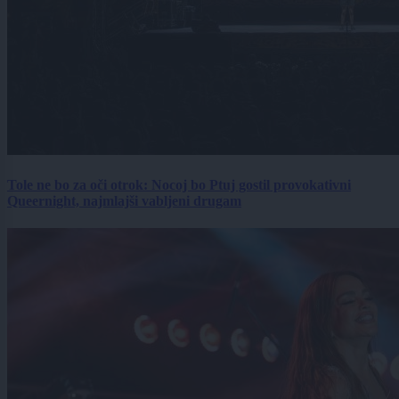
Tole ne bo za oči otrok: Nocoj bo Ptuj gostil provokativni
Queernight, najmlajši vabljeni drugam