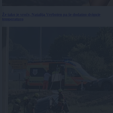
Že tako je vroče, Natalija Verboten pa še dodatno dviguje
temperaturo