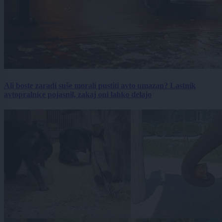
Ali boste zaradi suše morali pustiti avto umazan? Lastnik
avtopralnice pojasnil, zakaj oni lahko delajo