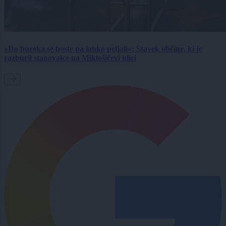
»Do bureka se boste pa lahko peljali«: Stavek občine, ki je
razburil stanovalce na Miklošičevi ulici