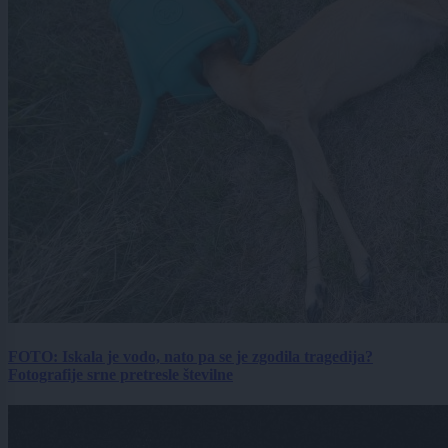
FOTO: Iskala je vodo, nato pa se je zgodila tragedija?
Fotografije srne pretresle številne