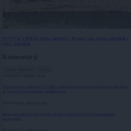
FOTO in VIDEO: Huda nesreča v Pesnici, eno osebo odpeljali v
UKC Maribor
Komentarji
Zadnje objavljeno
V živo
Lokalno
33 minut nazaj
Vročina terja svoj davek: V UKC Ljubljana porast hudo poškodovanih, letos
že več kot 420 pristankov helikopterjev
Slovenija
48 minut nazaj
Konec brezplačne slovenščine za tujce? Vlada pripravlja pomembno
spremembo
Slovenija
53 minut nazaj