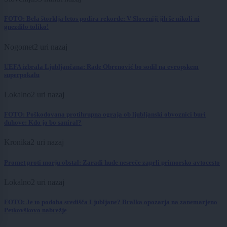
FOTO: Bela štorklja letos podira rekorde: V Sloveniji jih še nikoli ni
gnezdilo toliko!
Nogomet
2 uri nazaj
UEFA izbrala Ljubljančana: Rade Obrenović bo sodil na evropskem
superpokalu
Lokalno
2 uri nazaj
FOTO: Poškodovana protihrupna ograja ob ljubljanski obvoznici buri
duhove: Kdo jo bo saniral?
Kronika
2 uri nazaj
Promet proti morju obstal: Zaradi hude nesreče zaprli primorsko avtocesto
Lokalno
2 uri nazaj
FOTO: Je to podoba središča Ljubljane? Bralka opozarja na zanemarjeno
Petkovškovo nabrežje