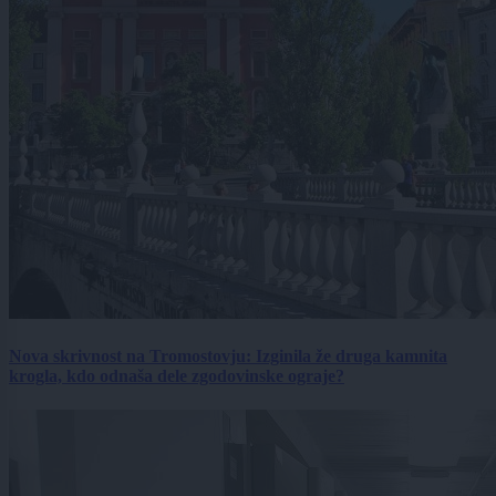
Nova skrivnost na Tromostovju: Izginila že druga kamnita
krogla, kdo odnaša dele zgodovinske ograje?