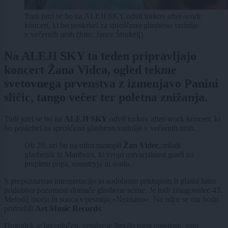
Tudi jutri se bo na ALEJI SKY odvil torkov after-work
koncert, ki bo poskrbel za sproščeno glasbeno vzdušje
v večernih urah (foto: Janez Štrukelj).
Na ALEJI SKY ta teden pripravljajo
koncert Žana Vidca, ogled tekme
svetovnega prvenstva z izmenjavo Panini
sličic, tango večer ter poletna znižanja.
Tudi jutri se bo na
ALEJI SKY
odvil torkov after-work koncert, ki
bo poskrbel za sproščeno glasbeno vzdušje v večernih urah.
Ob 20. uri bo na odru nastopil
Žan Videc
, mladi
glasbenik iz Maribora, ki svojo ustvarjalnost gradi na
prepletu popa, countryja in soula.
S prepoznavno interpretacijo in sodobnim pristopom h glasbi hitro
pridobiva pozornost domače glasbene scene. Je tudi zmagovalec 43.
Melodij morja in sonca s pesmijo »Neznano«. Na odru se mu bodo
pridružili
Art Music Records
.
Dogodek je brezplačen, vendar je število mest omejeno, zato