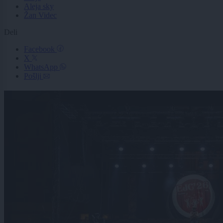
Aleja sky
Žan Videc
Deli
Facebook
X
WhatsApp
Pošlji