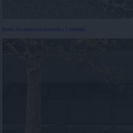
Konec brezplačnega kopanja v Ljubljani