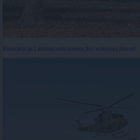
Rjavo listje po Ljubljani sredi avgusta: Kaj se dogaja z drevesi?