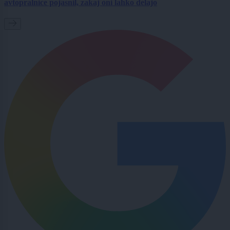
avtopralnice pojasnil, zakaj oni lahko delajo