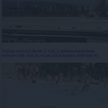
Vročina terja svoj davek: V UKC Ljubljana porast hudo
poškodovanih, letos že več kot 420 pristankov helikopterjev