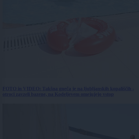
FOTO in VIDEO: Takšna gneča je na ljubljanskih kopališčih -
otroci zavzeli bazene, na Kodeljevem omejujejo vstop