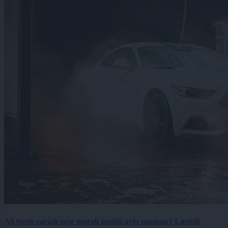
Ali boste zaradi suše morali pustiti avto umazan? Lastnik