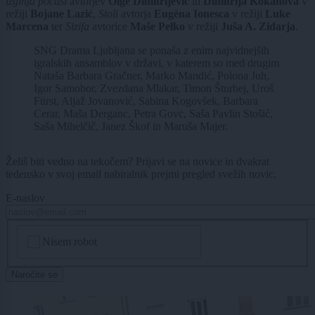
izginja počasi
avtorjev
Olge Dimitrijević
in
Dimitrija Kokanova
v
režiji
Bojane Lazić
,
Stoli
avtorja
Eugèna Ionesca
v režiji
Luke
Marcena
ter
Sizifa
avtorice
Maše Pelko
v režiji
Juša A. Zidarja
.
SNG Drama Ljubljana
se ponaša z enim najvidnejših
igralskih ansamblov v državi, v katerem so med drugim
Nataša Barbara Gračner, Marko Mandić, Polona Juh,
Igor Samobor, Zvezdana Mlakar, Timon Šturbej, Uroš
Fürst, Aljaž Jovanović, Sabina Kogovšek, Barbara
Cerar, Maša Derganc, Petra Govc, Saša Pavlin Stošić,
Saša Mihelčič, Janez Škof in Maruša Majer.
Želiš biti vedno na tekočem? Prijavi se na novice in dvakrat
tedensko v svoj email nabiralnik prejmi pregled svežih novic.
E-naslov
CAPTCHA
Nisem robot
Naročite se