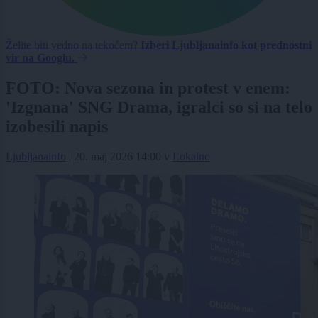
Želite biti vedno na tekočem?
Izberi Ljubljanainfo kot prednostni
vir na Googlu.
FOTO: Nova sezona in protest v enem:
'Izgnana' SNG Drama, igralci so si na telo
izobesili napis
Ljubljanainfo
|
20. maj 2026 14:00
v
Lokalno