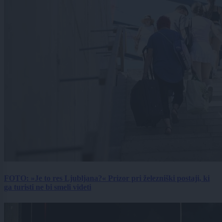
FOTO: »Je to res Ljubljana?« Prizor pri železniški postaji, ki
ga turisti ne bi smeli videti