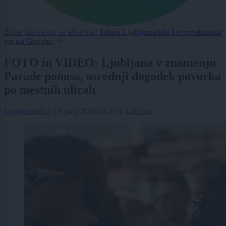
Želite biti vedno na tekočem?
Izberi Ljubljanainfo kot prednostni
vir na Googlu.
FOTO in VIDEO: Ljubljana v znamenju
Parade ponosa, osrednji dogodek povorka
po mestnih ulicah
Ljubljanainfo
|
13. junij 2026 18:16
v
Lokalno