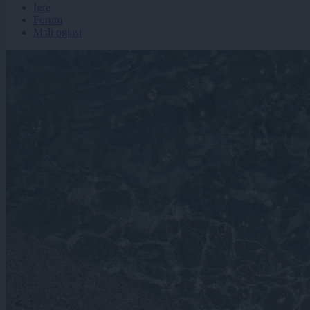
Igre
Forum
Mali oglasi