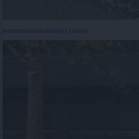
Konec brezplačnega kopanja v Ljubljani