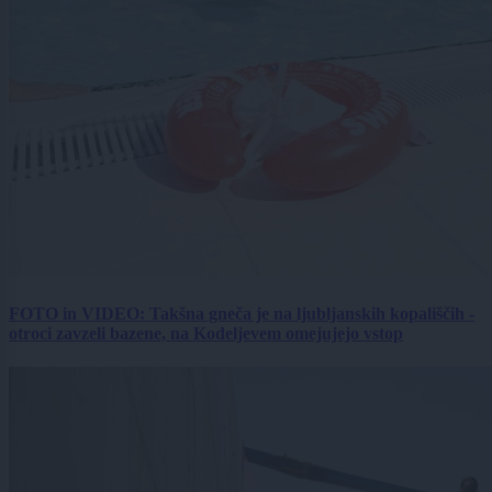
FOTO in VIDEO: Takšna gneča je na ljubljanskih kopališčih -
otroci zavzeli bazene, na Kodeljevem omejujejo vstop