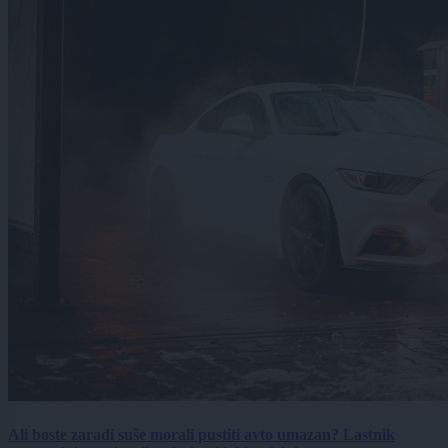
Ali boste zaradi suše morali pustiti avto umazan? Lastnik