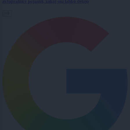
avtopralnice pojasnil, zakaj oni lahko delajo