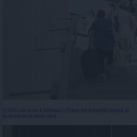
FOTO: »Je to res Ljubljana?« Prizor pri železniški postaji, ki
ga turisti ne bi smeli videti