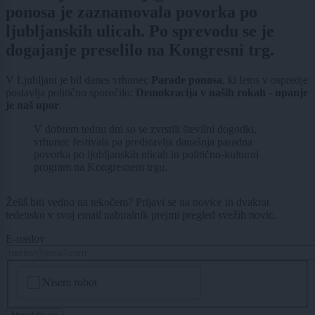
ponosa je zaznamovala povorka po
ljubljanskih ulicah. Po sprevodu se je
dogajanje preselilo na Kongresni trg.
V Ljubljani je bil danes vrhunec
Parade ponosa
, ki letos v ospredje
postavlja politično sporočilo:
Demokracija v naših rokah - upanje
je naš upor
.
V dobrem tednu dni so se zvrstili številni dogodki,
vrhunec festivala pa predstavlja današnja paradna
povorka po ljubljanskih ulicah in politično-kulturni
program na Kongresnem trgu.
Želiš biti vedno na tekočem? Prijavi se na novice in dvakrat
tedensko v svoj email nabiralnik prejmi pregled svežih novic.
E-naslov
CAPTCHA
Nisem robot