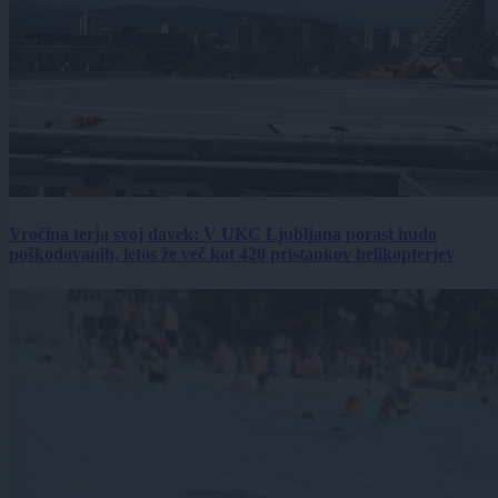
Vročina terja svoj davek: V UKC Ljubljana porast hudo
poškodovanih, letos že več kot 420 pristankov helikopterjev