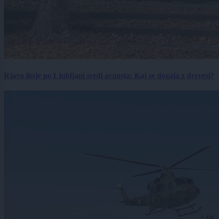
Rjavo listje po Ljubljani sredi avgusta: Kaj se dogaja z drevesi?