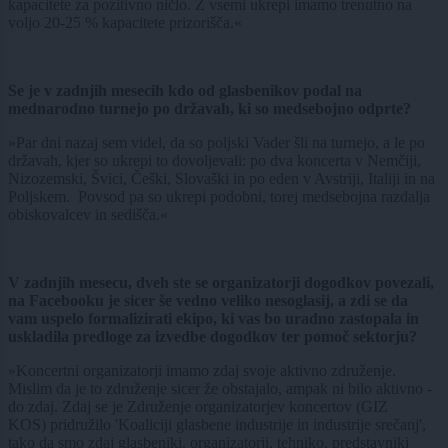
kapacitete za pozitivno ničlo. Z vsemi ukrepi imamo trenutno na
voljo 20-25 % kapacitete prizorišča.«
Se je v zadnjih mesecih kdo od glasbenikov podal na
mednarodno turnejo po državah, ki so medsebojno odprte?
»Par dni nazaj sem videl, da so poljski Vader šli na turnejo, a le po
državah, kjer so ukrepi to dovoljevali: po dva koncerta v Nemčiji,
Nizozemski, Švici, Češki, Slovaški in po eden v Avstriji, Italiji in na
Poljskem. Povsod pa so ukrepi podobni, torej medsebojna razdalja
obiskovalcev in sedišča.«
V zadnjih mesecu, dveh ste se organizatorji dogodkov povezali,
na Facebooku je sicer še vedno veliko nesoglasij, a zdi se da
vam uspelo formalizirati ekipo, ki vas bo uradno zastopala in
uskladila predloge za izvedbe dogodkov ter pomoč sektorju?
»Koncertni organizatorji imamo zdaj svoje aktivno združenje.
Mislim da je to združenje sicer že obstajalo, ampak ni bilo aktivno -
do zdaj. Zdaj se je Združenje organizatorjev koncertov (GIZ
KOS) pridružilo 'Koaliciji glasbene industrije in industrije srečanj',
tako da smo zdaj glasbeniki, organizatorji, tehniko, predstavniki