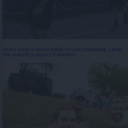
Občina Puconci: Stroški šolskih prevozov eksplodirali, v petih
letih poskočili za skoraj 150 odstotkov