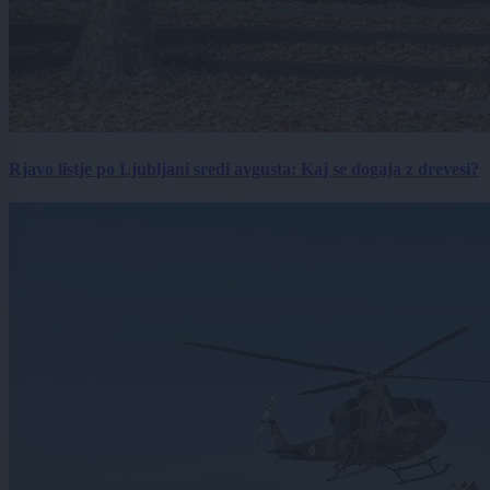
Rjavo listje po Ljubljani sredi avgusta: Kaj se dogaja z drevesi?