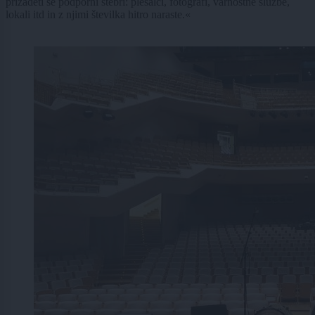
prizadeti še podporni stebri: plesalci, fotografi, varnostne službe,
lokali itd in z njimi številka hitro naraste.«