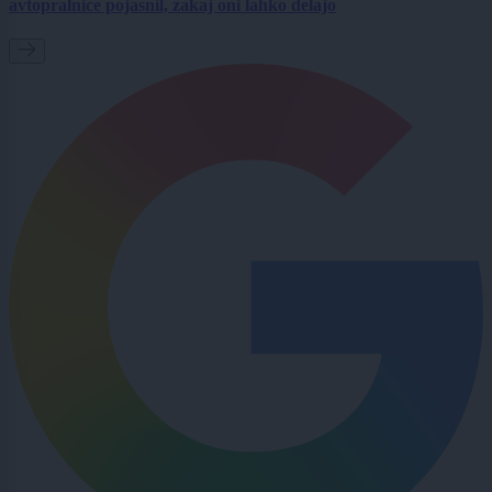
avtopralnice pojasnil, zakaj oni lahko delajo