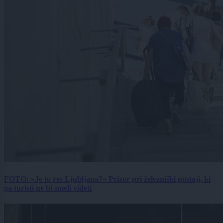
FOTO: »Je to res Ljubljana?« Prizor pri železniški postaji, ki
ga turisti ne bi smeli videti