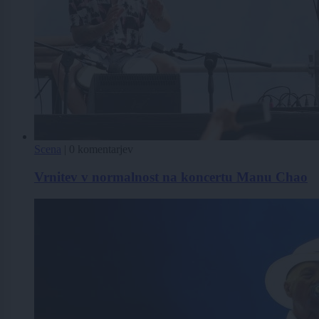
Scena
|
0 komentarjev
Vrnitev v normalnost na koncertu Manu Chao