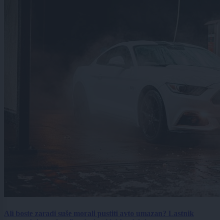
Ali boste zaradi suše morali pustiti avto umazan? Lastnik