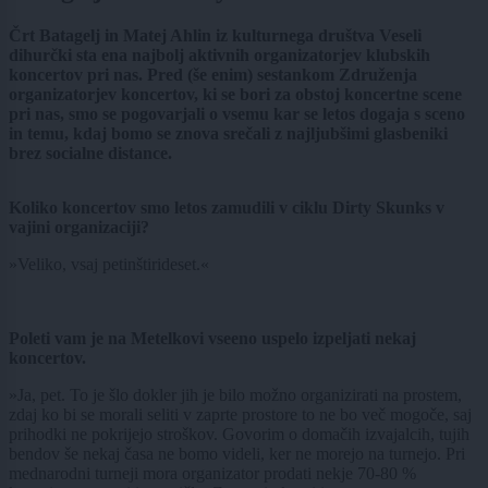
Črt Batagelj in Matej Ahlin iz kulturnega društva Veseli
dihurčki sta ena najbolj aktivnih organizatorjev klubskih
koncertov pri nas. Pred (še enim) sestankom Združenja
organizatorjev koncertov, ki se bori za obstoj koncertne scene
pri nas, smo se pogovarjali o vsemu kar se letos dogaja s sceno
in temu, kdaj bomo se znova srečali z najljubšimi glasbeniki
brez socialne distance.
Koliko koncertov smo letos zamudili v ciklu Dirty Skunks v
vajini organizaciji?
»Veliko, vsaj petinštirideset.«
Poleti vam je na Metelkovi vseeno uspelo izpeljati nekaj
koncertov.
»Ja, pet. To je šlo dokler jih je bilo možno organizirati na prostem,
zdaj ko bi se morali seliti v zaprte prostore to ne bo več mogoče, saj
prihodki ne pokrijejo stroškov. Govorim o domačih izvajalcih, tujih
bendov še nekaj časa ne bomo videli, ker ne morejo na turnejo. Pri
mednarodni turneji mora organizator prodati nekje 70-80 %