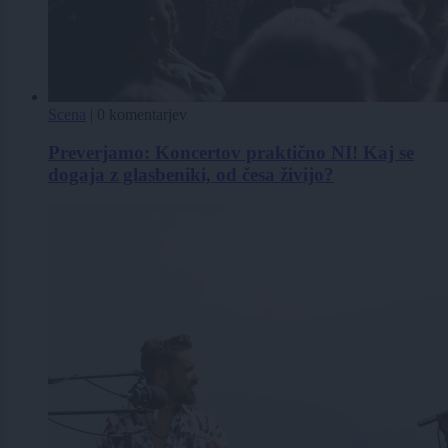
Scena
|
0 komentarjev
Preverjamo: Koncertov praktično NI! Kaj se
dogaja z glasbeniki, od česa živijo?