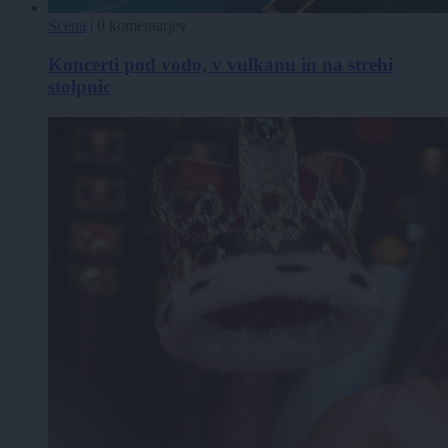
Scena
|
0 komentarjev
Koncerti pod vodo, v vulkanu in na strehi
stolpnic