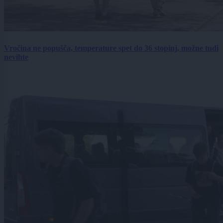
Vročina ne popušča, temperature spet do 36 stopinj, možne tudi
nevihte