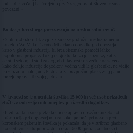
industrije srečanj itd. Verjetno prvič v zgodovini Slovenije smo
povezani.«
Koliko je tovrstnega povezovanja na mednarodni ravni?
»S tihim shodom 14. avgusta smo se pridružili mednarodnemu
projektu We Make Events (Mi delamo dogodke), ki opozarja na
krizo v glasbeni industriji, ki brez sistemske pomoči lahko
popolnoma propade. Tukaj ne gre toliko za glasbenike, kot za
celotni sektor, ki stoji za dogodki. Javnost se zvečine ne zaveda
kako deluje industrija dogodkov, večina vidi le glasbenike, ne vidijo
pa v ozadju male ljudi, ki delajo za povprečno plačo, zdaj pa ne
morejo opravljati svojega dela.«
V javnosti se je omenjala številka 15.000 in več tisoč prizadetih
služb zaradi veljavnih omejitev pri izvedbi dogodkov.
»Pred kratkim smo preko koalicije opravili obsežno anketo kot
informacijo pri dogovarjanju za paket pomoči pri novem proti
koronskem paketu in številka je pokazala, da je v striktno glasbeno
koncertnem sektorju prizadetih okoli 6000 ljudi. Dodatno so tu