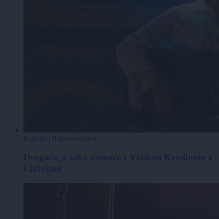
Kultura
|
0 komentarjev
Drugače, a tako domače z Vladom Kreslinom v
Ljubljani