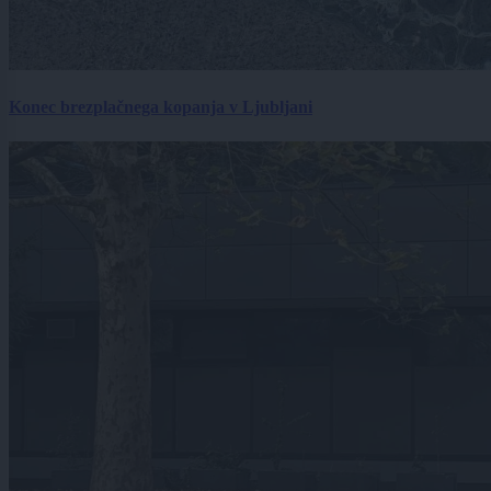
Konec brezplačnega kopanja v Ljubljani