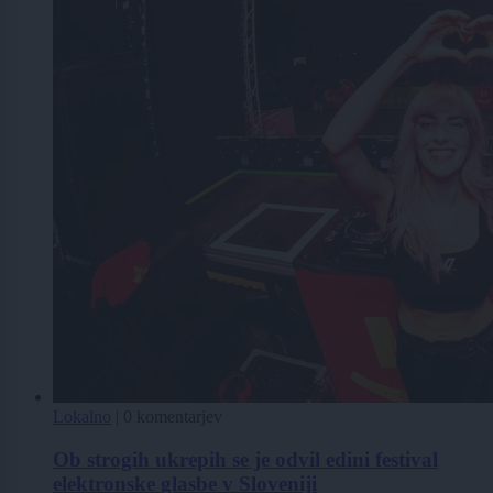
Lokalno
|
0 komentarjev
Ob strogih ukrepih se je odvil edini festival
elektronske glasbe v Sloveniji