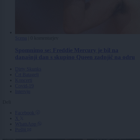
Scena
|
0 komentarjev
Spomnimo se: Freddie Mercury je bil na
današnji dan s skupino Queen zadnjič na odru
Dirty Skunks
Črt Batagelj
Koncerti
Covid-19
Intervju
Deli
Facebook
X
WhatsApp
Pošlji