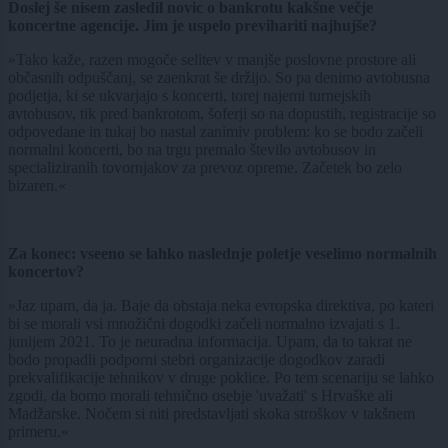
Doslej še nisem zasledil novic o bankrotu kakšne večje
koncertne agencije. Jim je uspelo previhariti najhujše?
»Tako kaže, razen mogoče selitev v manjše poslovne prostore ali
občasnih odpuščanj, se zaenkrat še držijo. So pa denimo avtobusna
podjetja, ki se ukvarjajo s koncerti, torej najemi turnejskih
avtobusov, tik pred bankrotom, šoferji so na dopustih, registracije so
odpovedane in tukaj bo nastal zanimiv problem: ko se bodo začeli
normalni koncerti, bo na trgu premalo število avtobusov in
specializiranih tovornjakov za prevoz opreme. Začetek bo zelo
bizaren.«
Za konec: vseeno se lahko naslednje poletje veselimo normalnih
koncertov?
»Jaz upam, da ja. Baje da obstaja neka evropska direktiva, po kateri
bi se morali vsi množični dogodki začeli normalno izvajati s 1.
junijem 2021. To je neuradna informacija. Upam, da to takrat ne
bodo propadli podporni stebri organizacije dogodkov zaradi
prekvalifikacije tehnikov v druge poklice. Po tem scenariju se lahko
zgodi, da bomo morali tehnično osebje 'uvažati' s Hrvaške ali
Madžarske. Nočem si niti predstavljati skoka stroškov v takšnem
primeru.«