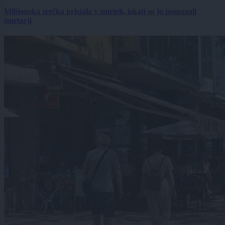
Milijonska srečka pristala v smeteh, iskati so jo pomagali
smetarji