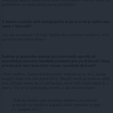
poslušalcev, so ostali ukrepi precej primerljivi.«
8 metrov razdalje med nastopajočim in prvo vrsto je zahtevano
samo v Sloveniji?
»Ja, gre za unikum v Evropi. Mislim, da ni potrjene raziskave, ki bi
upravičevala takšen ukrep.«
Kakšno je generalno mnenje pri koncertnih agentih, ki
posredujejo koncerte lokalnim promotorjem po državah? Kdaj
pričakujejo štart koncertne sezone, spomladi ali jeseni?
»Zelo različno. Stadionskih koncertov verjetno ne bo do 1. junija,
mogoče bodo celo šele jeseni 2021. 'Manjši' bendi pa bodo na odrih
prej, občutek imam, da vsi pričakujejo, da se bodo klubi odprli že 1.
marca. Vse so to špekulacije, seveda, a tak občutek imam.«
"Baje da obstaja neka evropska direktiva, po kateri bi
se morali vsi množični dogodki začeli normalno izvajati
s 1. junijem 2021."