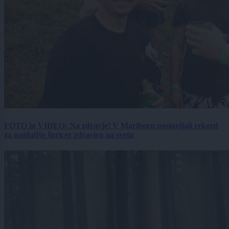
FOTO in VIDEO: Na zdravje! V Mariboru postavljali rekord
za najdaljšo špricer zdravico na svetu