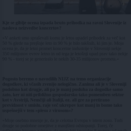
Kje se giblje ocena izpada bruto prihodka na ravni Slovenije iz
naslova neizvedbe koncertov?
»V anketi smo spraševali komu je letos upadel prihodek za več kot
50 % glede na prejšnje leto in 90 % je bilo takšnih, ki jim je. Moja
ocena je, da je letni promet koncertne industrije v Sloveniji nekje
350 milijonov evrov letno in od tega je letošnji upad prav tako nekje
90 % - torej se je generiralo le nekih 30-35 milijonov prometa.«
Pogosto beremo o navodilih NIJZ na temo organizacije
dogodkov, ki včasih zvenijo nelogično. Zanima ali je v Sloveniji
podobno kot drugje, ali pa je manj posluha za dogodke samo
zato, ker ni niti približno gospodarsko tako pomemben sektor
kot v Avstriji, Nemčiji ali Italiji, oz. ali gre za pretirano
previdnost v smislu, raje več ukrepov kot manj in bomo tako
uspešnejši v tem »plesu z virusom«?
»Moje osebno mnenje je, da je celotna Evropa v istem zosu. Tudi
drugje so podobne omejitve z manjšimi odstopanji. Torej, če
odštejemo bizarno zahtevo, da mora biti izvajalec 8 metrov od prvih