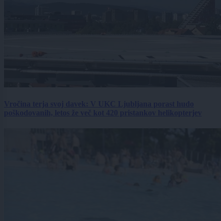
Vročina terja svoj davek: V UKC Ljubljana porast hudo
poškodovanih, letos že več kot 420 pristankov helikopterjev