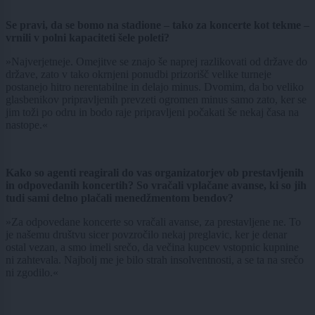
Se pravi, da se bomo na stadione – tako za koncerte kot tekme –
vrnili v polni kapaciteti šele poleti?
»Najverjetneje. Omejitve se znajo še naprej razlikovati od države do
države, zato v tako okrnjeni ponudbi prizorišč velike turneje
postanejo hitro nerentabilne in delajo minus. Dvomim, da bo veliko
glasbenikov pripravljenih prevzeti ogromen minus samo zato, ker se
jim toži po odru in bodo raje pripravljeni počakati še nekaj časa na
nastope.«
Kako so agenti reagirali do vas organizatorjev ob prestavljenih
in odpovedanih koncertih? So vračali vplačane avanse, ki so jih
tudi sami delno plačali menedžmentom bendov?
»Za odpovedane koncerte so vračali avanse, za prestavljene ne. To
je našemu društvu sicer povzročilo nekaj preglavic, ker je denar
ostal vezan, a smo imeli srečo, da večina kupcev vstopnic kupnine
ni zahtevala. Najbolj me je bilo strah insolventnosti, a se ta na srečo
ni zgodilo.«