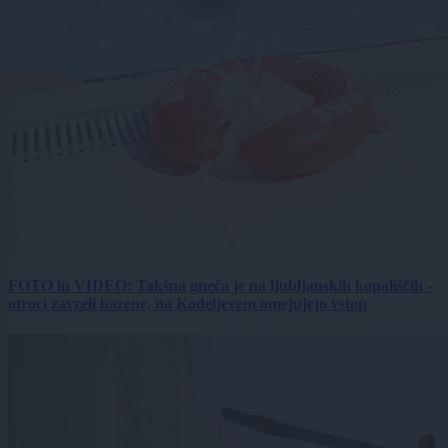
FOTO in VIDEO: Takšna gneča je na ljubljanskih kopališčih -
otroci zavzeli bazene, na Kodeljevem omejujejo vstop