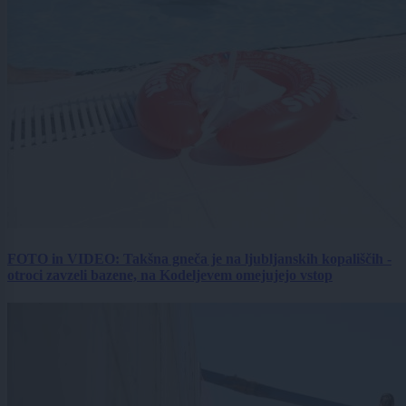
FOTO in VIDEO: Takšna gneča je na ljubljanskih kopališčih -
otroci zavzeli bazene, na Kodeljevem omejujejo vstop