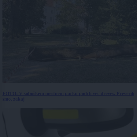
FOTO: V soboškem mestnem parku podrli več dreves. Preverili
smo, zakaj