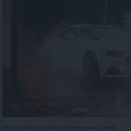
Ali boste zaradi suše morali pustiti avto umazan? Lastnik