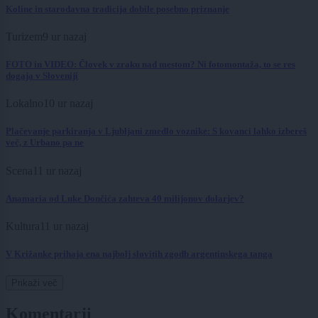
Koline in starodavna tradicija dobile posebno priznanje
Turizem
9 ur nazaj
FOTO in VIDEO: Človek v zraku nad mestom? Ni fotomontaža, to se res
dogaja v Sloveniji
Lokalno
10 ur nazaj
Plačevanje parkiranja v Ljubljani zmedlo voznike: S kovanci lahko izbereš
več, z Urbano pa ne
Scena
11 ur nazaj
Anamaria od Luke Dončića zahteva 40 milijonov dolarjev?
Kultura
11 ur nazaj
V Križanke prihaja ena najbolj slovitih zgodb argentinskega tanga
Prikaži več
Komentarji