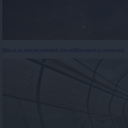
Bliža se na nebesni spektakel, letos odlični pogoji za opazovanje