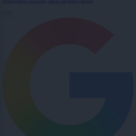
avtopralnice pojasnil, zakaj oni lahko delajo