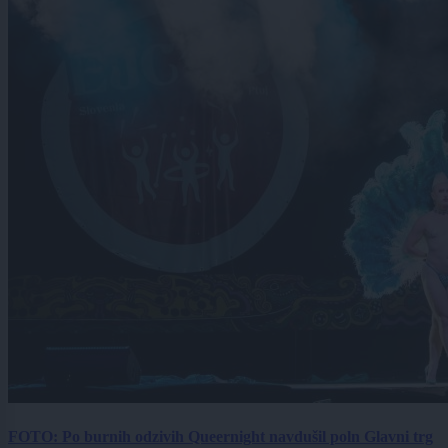
FOTO: Po burnih odzivih Queernight navdušil poln Glavni trg