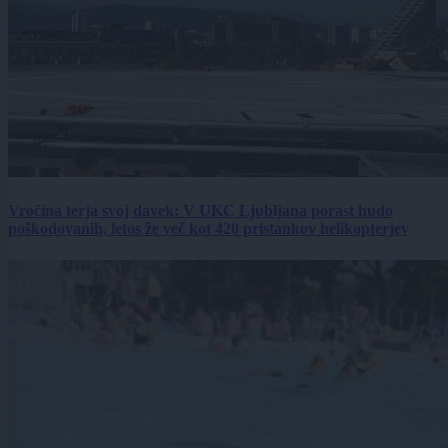
Vročina terja svoj davek: V UKC Ljubljana porast hudo
poškodovanih, letos že več kot 420 pristankov helikopterjev