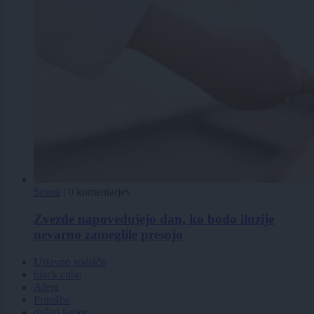
Scena
|
0 komentarjev
Zvezde napovedujejo dan, ko bodo iluzije
nevarno zameglile presojo
Ustavno sodišče
black cube
Afera
Pritožba
dušan keber