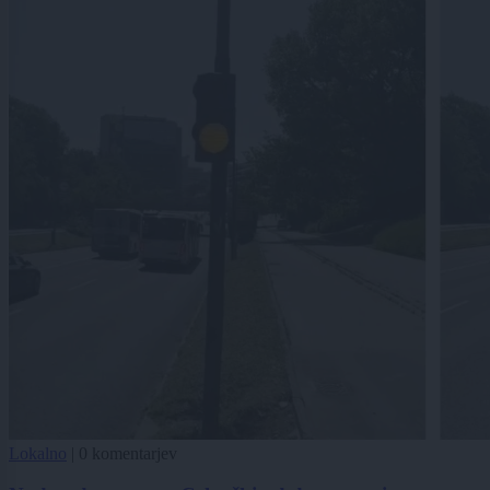
Lokalno
|
0 komentarjev