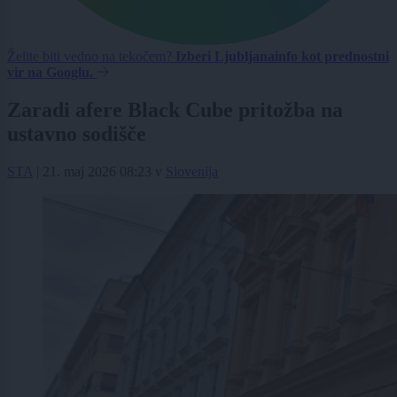
Želite biti vedno na tekočem?
Izberi Ljubljanainfo kot prednostni
vir na Googlu.
Zaradi afere Black Cube pritožba na
ustavno sodišče
STA
|
21. maj 2026 08:23
v
Slovenija