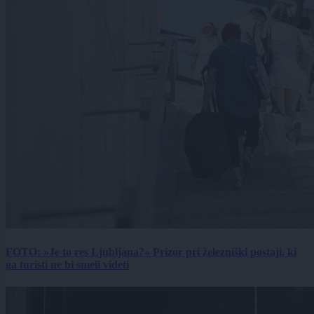
FOTO: »Je to res Ljubljana?« Prizor pri železniški postaji, ki
ga turisti ne bi smeli videti