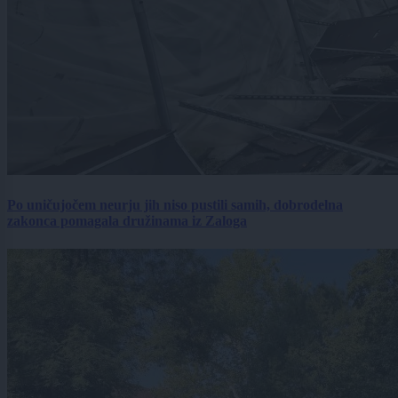
Po uničujočem neurju jih niso pustili samih, dobrodelna
zakonca pomagala družinama iz Zaloga