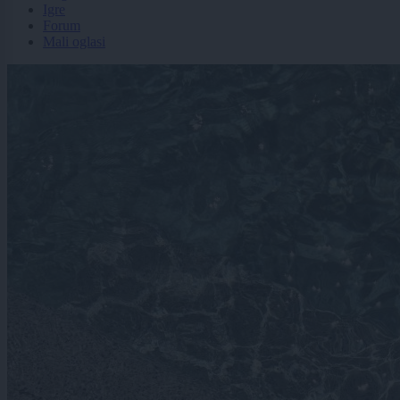
Igre
Forum
Mali oglasi