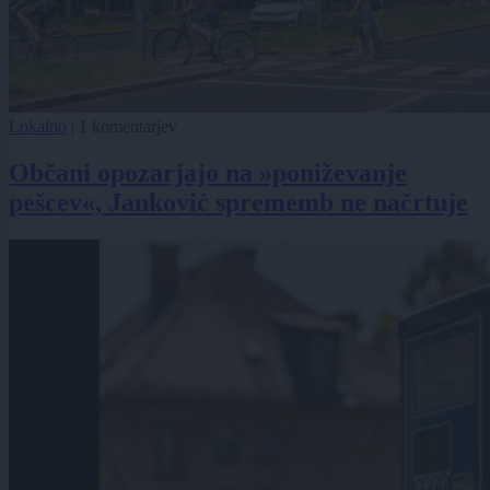
Lokalno
|
1 komentarjev
Občani opozarjajo na »poniževanje
pešcev«, Janković sprememb ne načrtuje