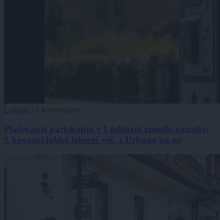
Lokalno
|
0 komentarjev
Plačevanje parkiranja v Ljubljani zmedlo voznike:
S kovanci lahko izbereš več, z Urbano pa ne