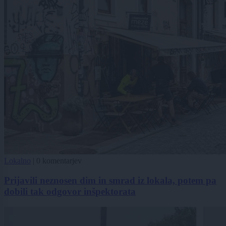
Lokalno
|
0 komentarjev
Prijavili neznosen dim in smrad iz lokala, potem pa
dobili tak odgovor inšpektorata