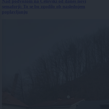
Nad podvozom na Celovški od danes novi
semaforji: To se bo zgodilo ob naslednjem
poplavljanju