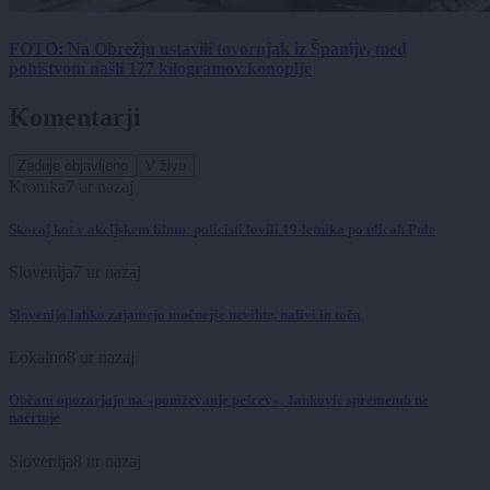
FOTO: Na Obrežju ustavili tovornjak iz Španije, med
pohištvom našli 177 kilogramov konoplje
Komentarji
Zadnje objavljeno
V živo
Kronika
7 ur nazaj
Skoraj kot v akcijskem filmu: policisti lovili 19-letnika po ulicah Pule
Slovenija
7 ur nazaj
Slovenijo lahko zajamejo močnejše nevihte, nalivi in toča
Lokalno
8 ur nazaj
Občani opozarjajo na »poniževanje pešcev«, Janković sprememb ne
načrtuje
Slovenija
8 ur nazaj