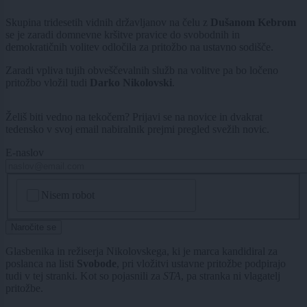
Skupina tridesetih vidnih državljanov na čelu z
Dušanom Kebrom
se je zaradi domnevne kršitve pravice do svobodnih in
demokratičnih volitev odločila za pritožbo na ustavno sodišče.
Zaradi vpliva tujih obveščevalnih služb na volitve pa bo ločeno
pritožbo vložil tudi
Darko Nikolovski
.
Želiš biti vedno na tekočem? Prijavi se na novice in dvakrat
tedensko v svoj email nabiralnik prejmi pregled svežih novic.
E-naslov
CAPTCHA
Nisem robot
Naročite se
Glasbenika in režiserja Nikolovskega, ki je marca kandidiral za
poslanca na listi
Svobode
, pri vložitvi ustavne pritožbe podpirajo
tudi v tej stranki. Kot so pojasnili za
STA
, pa stranka ni vlagatelj
pritožbe.