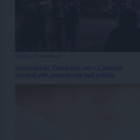
Kronika
|
0 komentarjev
Stanovalci na Trubarjevi cesti v Ljubljani
zavohali plin, posredovala tudi policija