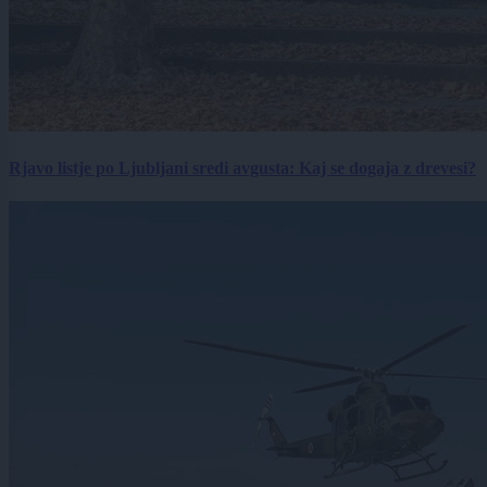
Rjavo listje po Ljubljani sredi avgusta: Kaj se dogaja z drevesi?