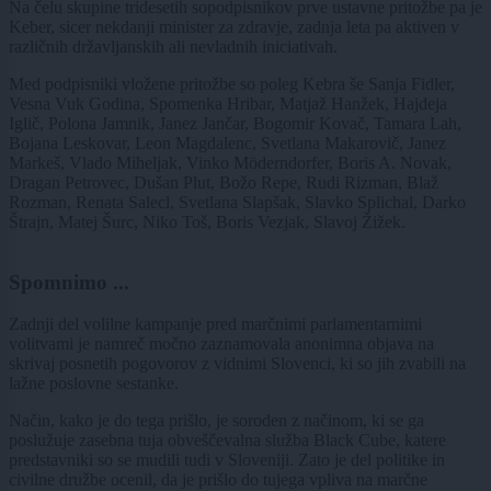
Na čelu skupine tridesetih sopodpisnikov prve ustavne pritožbe pa je
Keber, sicer nekdanji minister za zdravje, zadnja leta pa aktiven v
različnih državljanskih ali nevladnih iniciativah.
Med podpisniki vložene pritožbe so poleg Kebra še Sanja Fidler,
Vesna Vuk Godina, Spomenka Hribar, Matjaž Hanžek, Hajdeja
Iglič, Polona Jamnik, Janez Jančar, Bogomir Kovač, Tamara Lah,
Bojana Leskovar, Leon Magdalenc, Svetlana Makarovič, Janez
Markeš, Vlado Miheljak, Vinko Möderndorfer, Boris A. Novak,
Dragan Petrovec, Dušan Plut, Božo Repe, Rudi Rizman, Blaž
Rozman, Renata Salecl, Svetlana Slapšak, Slavko Splichal, Darko
Štrajn, Matej Šurc, Niko Toš, Boris Vezjak, Slavoj Žižek.
Spomnimo ...
Zadnji del volilne kampanje pred marčnimi parlamentarnimi
volitvami je namreč močno zaznamovala anonimna objava na
skrivaj posnetih pogovorov z vidnimi Slovenci, ki so jih zvabili na
lažne poslovne sestanke.
Način, kako je do tega prišlo, je soroden z načinom, ki se ga
poslužuje zasebna tuja obveščevalna služba Black Cube, katere
predstavniki so se mudili tudi v Sloveniji. Zato je del politike in
civilne družbe ocenil, da je prišlo do tujega vpliva na marčne