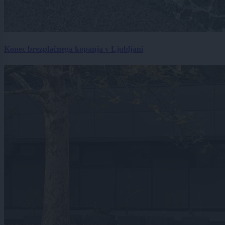
Konec brezplačnega kopanja v Ljubljani