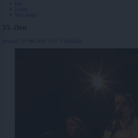
Igre
Forum
Mali oglasi
55. člen
gregor1
|
10. maj 2026 13:57
v
Predstava