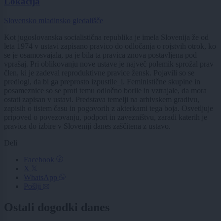
Lokacija
Slovensko mladinsko gledališče
Kot jugoslovanska socialistična republika je imela Slovenija že od
leta 1974 v ustavi zapisano pravico do odločanja o rojstvih otrok, ko
se je osamosvajala, pa je bila ta pravica znova postavljena pod
vprašaj. Pri oblikovanju nove ustave je največ polemik sprožal prav
člen, ki je zadeval reproduktivne pravice žensk. Pojavili so se
predlogi, da bi ga preprosto izpustile_i. Feministične skupine in
posameznice so se proti temu odločno borile in vztrajale, da mora
ostati zapisan v ustavi. Predstava temelji na arhivskem gradivu,
zapisih o tistem času in pogovorih z akterkami tega boja. Osvetljuje
pripoved o povezovanju, podpori in zavezništvu, zaradi katerih je
pravica do izbire v Sloveniji danes zaščitena z ustavo.
Deli
Facebook
X
WhatsApp
Pošlji
Ostali dogodki danes