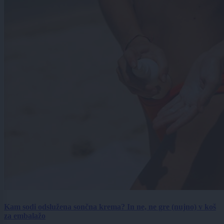
Kam sodi odslužena sončna krema? In ne, ne gre (nujno) v koš
za embalažo