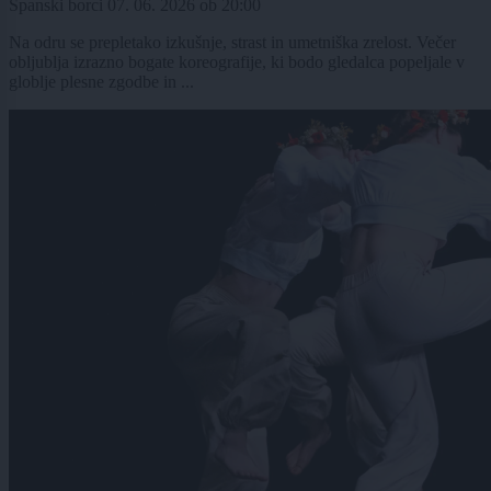
Španski borci
07. 06. 2026
ob
20:00
Na odru se prepletako izkušnje, strast in umetniška zrelost. Večer
obljublja izrazno bogate koreografije, ki bodo gledalca popeljale v
globlje plesne zgodbe in ...