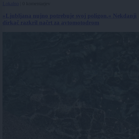
Lokalno
|
0 komentarjev
»Ljubljana nujno potrebuje svoj poligon.« Nekdanji
dirkač razkril načrt za avtomotodrom