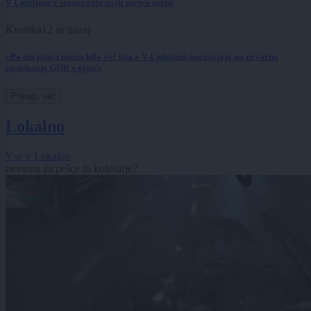
V Ljubljani v stanovanju našli mrtvo osebo
Kronika
12 ur nazaj
»Po eni pijači nisem bila več ista.« V Ljubljani opozarjajo na nevarno
podtikanje GHB v pijače
Prikaži več
Lokalno
Vse v Lokalno
nevaren za pešce in kolesarje?