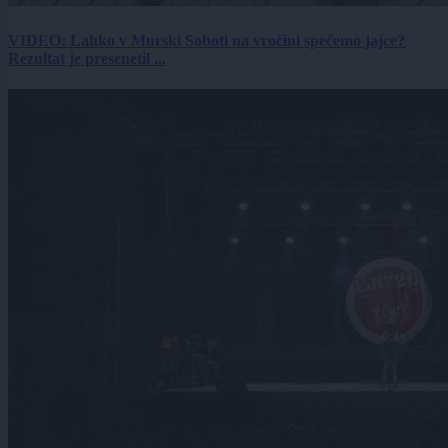
VIDEO: Lahko v Murski Soboti na vročini spečemo jajce?
Rezultat je presenetil ...