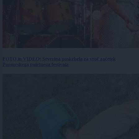
FOTO in VIDEO: Severina poskrbela za vroč začetek
Pomurskega poletnega festivala