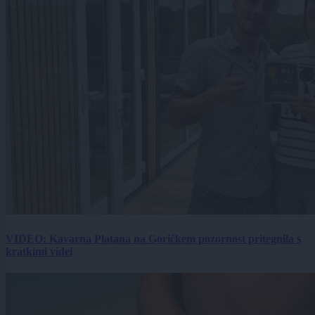
VIDEO: Kavarna Platana na Goričkem pozornost pritegnila s
kratkimi videi