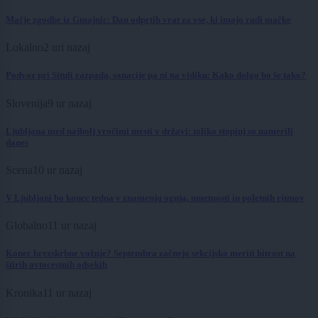
Mačje zgodbe iz Gmajnic: Dan odprtih vrat za vse, ki imajo radi mačke
Lokalno
2 uri nazaj
Podvoz pri Situli razpada, sanacije pa ni na vidiku: Kako dolgo bo še tako?
Slovenija
9 ur nazaj
Ljubljana med najbolj vročimi mesti v državi: toliko stopinj so namerili
danes
Scena
10 ur nazaj
V Ljubljani bo konec tedna v znamenju ognja, umetnosti in poletnih ritmov
Globalno
11 ur nazaj
Konec brezskrbne vožnje? Septembra začnejo sekcijsko meriti hitrost na
štirih avtocestnih odsekih
Kronika
11 ur nazaj