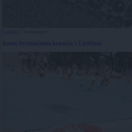
Lokalno
|
1 komentarjev
Konec brezplačnega kopanja v Ljubljani