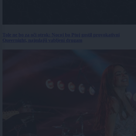
Tole ne bo za oči otrok: Nocoj bo Ptuj gostil provokativni
Queernight, najmlajši vabljeni drugam