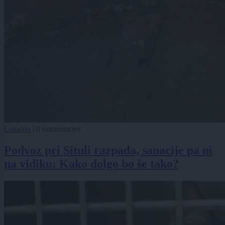
Lokalno
|
0 komentarjev
Podvoz pri Situli razpada, sanacije pa ni
na vidiku: Kako dolgo bo še tako?