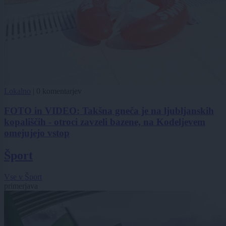
Lokalno
|
0 komentarjev
FOTO in VIDEO: Takšna gneča je na ljubljanskih
kopališčih - otroci zavzeli bazene, na Kodeljevem
omejujejo vstop
Šport
Vse v Šport
primerjava