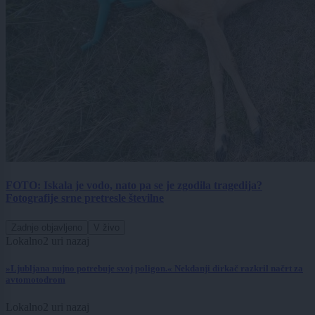
FOTO: Iskala je vodo, nato pa se je zgodila tragedija?
Fotografije srne pretresle številne
Zadnje objavljeno
V živo
Lokalno
2 uri nazaj
»Ljubljana nujno potrebuje svoj poligon.« Nekdanji dirkač razkril načrt za
avtomotodrom
Lokalno
2 uri nazaj