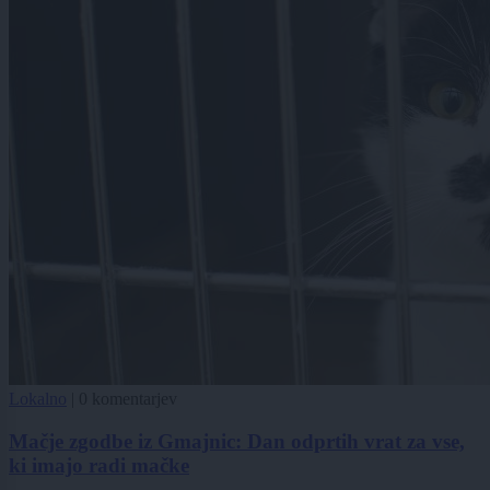
Lokalno
|
0 komentarjev
Mačje zgodbe iz Gmajnic: Dan odprtih vrat za vse,
ki imajo radi mačke