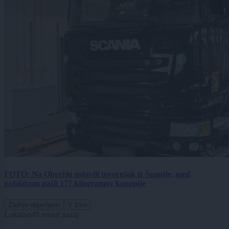
FOTO: Na Obrežju ustavili tovornjak iz Španije, med
pohištvom našli 177 kilogramov konoplje
Zadnje objavljeno
V živo
Lokalno
49 minut nazaj