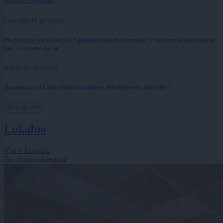
dogaja v Sloveniji
Lokalno
11 ur nazaj
Plačevanje parkiranja v Ljubljani zmedlo voznike: S kovanci lahko izbereš
več, z Urbano pa ne
Scena
12 ur nazaj
Anamaria od Luke Dončića zahteva 40 milijonov dolarjev?
Prikaži več
Lokalno
Vse v Lokalno
Bo občina ukrepala?