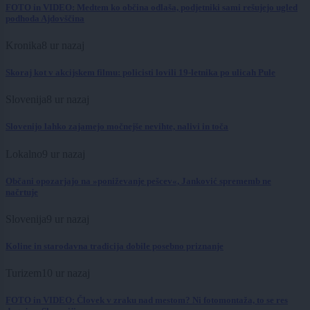
FOTO in VIDEO: Medtem ko občina odlaša, podjetniki sami rešujejo ugled
podhoda Ajdovščina
Kronika
8 ur nazaj
Skoraj kot v akcijskem filmu: policisti lovili 19-letnika po ulicah Pule
Slovenija
8 ur nazaj
Slovenijo lahko zajamejo močnejše nevihte, nalivi in toča
Lokalno
9 ur nazaj
Občani opozarjajo na »poniževanje pešcev«, Janković sprememb ne
načrtuje
Slovenija
9 ur nazaj
Koline in starodavna tradicija dobile posebno priznanje
Turizem
10 ur nazaj
FOTO in VIDEO: Človek v zraku nad mestom? Ni fotomontaža, to se res