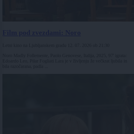
Film pod zvezdami: Noro
Letni kino na Ljubljanskem gradu
12. 07. 2026
ob
21:30
Noro Madly Follemente, Paolo Genovese, Italija, 2025, 97' igrata:
Edoardo Leo, Pilar Fogliati Lara je v življenju že večkrat ljubila in
bila razočarana, padla ...