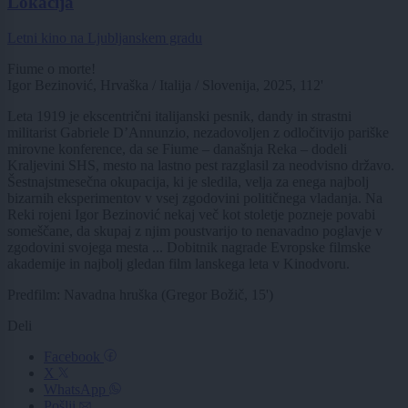
Lokacija
Letni kino na Ljubljanskem gradu
Fiume o morte!
Igor Bezinović, Hrvaška / Italija / Slovenija, 2025, 112'
Leta 1919 je ekscentrični italijanski pesnik, dandy in strastni
militarist Gabriele D’Annunzio, nezadovoljen z odločitvijo pariške
mirovne konference, da se Fiume – današnja Reka – dodeli
Kraljevini SHS, mesto na lastno pest razglasil za neodvisno državo.
Šestnajstmesečna okupacija, ki je sledila, velja za enega najbolj
bizarnih eksperimentov v vsej zgodovini političnega vladanja. Na
Reki rojeni Igor Bezinović nekaj več kot stoletje pozneje povabi
someščane, da skupaj z njim poustvarijo to nenavadno poglavje v
zgodovini svojega mesta ... Dobitnik nagrade Evropske filmske
akademije in najbolj gledan film lanskega leta v Kinodvoru.
Predfilm: Navadna hruška (Gregor Božič, 15')
Deli
Facebook
X
WhatsApp
Pošlji