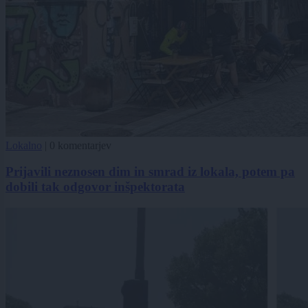
Lokalno
|
0 komentarjev
Prijavili neznosen dim in smrad iz lokala, potem pa
dobili tak odgovor inšpektorata