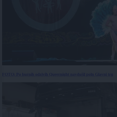
FOTO: Po burnih odzivih Queernight navdušil poln Glavni trg