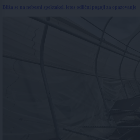
Bliža se na nebesni spektakel, letos odlični pogoji za opazovanje