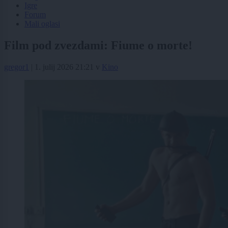
Igre
Forum
Mali oglasi
Film pod zvezdami: Fiume o morte!
gregor1
|
1. julij 2026 21:21
v
Kino