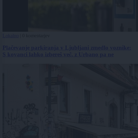
Lokalno
|
0 komentarjev
Plačevanje parkiranja v Ljubljani zmedlo voznike:
S kovanci lahko izbereš več, z Urbano pa ne