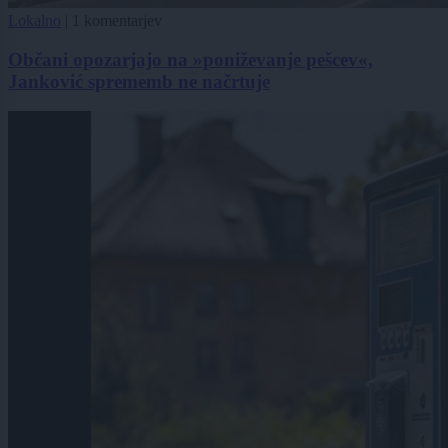
Lokalno
|
1 komentarjev
Občani opozarjajo na »poniževanje pešcev«,
Janković sprememb ne načrtuje