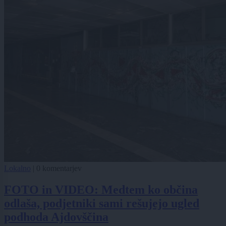
Lokalno
|
0 komentarjev
FOTO in VIDEO: Medtem ko občina
odlaša, podjetniki sami rešujejo ugled
podhoda Ajdovščina