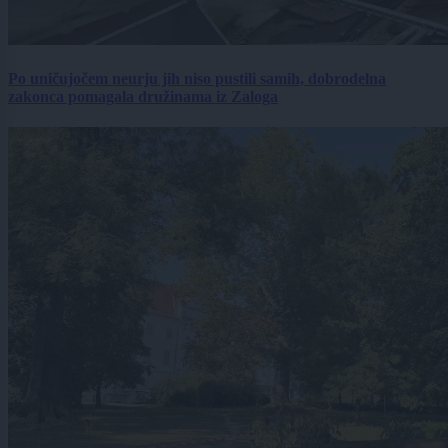
Po uničujočem neurju jih niso pustili samih, dobrodelna
zakonca pomagala družinama iz Zaloga