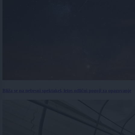
Bliža se na nebesni spektakel, letos odlični pogoji za opazovanje