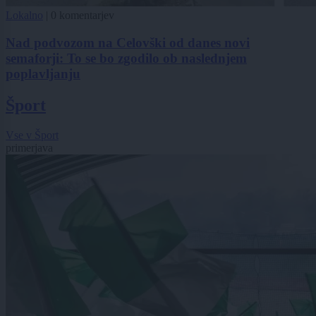
Lokalno
|
0 komentarjev
Nad podvozom na Celovški od danes novi
semaforji: To se bo zgodilo ob naslednjem
poplavljanju
Šport
Vse v Šport
primerjava