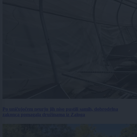
Po uničujočem neurju jih niso pustili samih, dobrodelna
zakonca pomagala družinama iz Zaloga