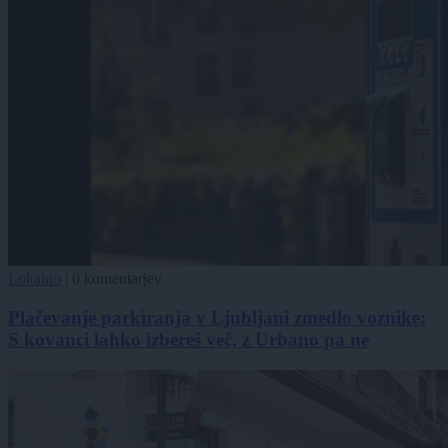
Lokalno
|
0 komentarjev
Plačevanje parkiranja v Ljubljani zmedlo voznike:
S kovanci lahko izbereš več, z Urbano pa ne