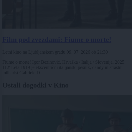
Film pod zvezdami: Fiume o morte!
Letni kino na Ljubljanskem gradu
09. 07. 2026
ob
21:30
Fiume o morte! Igor Bezinović, Hrvaška / Italija / Slovenija, 2025,
112' Leta 1919 je ekscentrični italijanski pesnik, dandy in strastni
militarist Gabriele D ...
Ostali dogodki v Kino