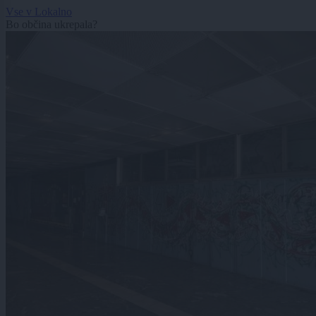
Vse v Lokalno
Bo občina ukrepala?