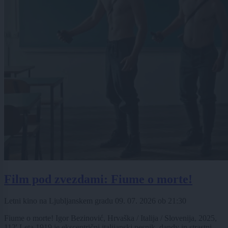
Film pod zvezdami: Fiume o morte!
Letni kino na Ljubljanskem gradu
09. 07. 2026
ob
21:30
Fiume o morte! Igor Bezinović, Hrvaška / Italija / Slovenija, 2025,
112' Leta 1919 je ekscentrični italijanski pesnik, dandy in strastni