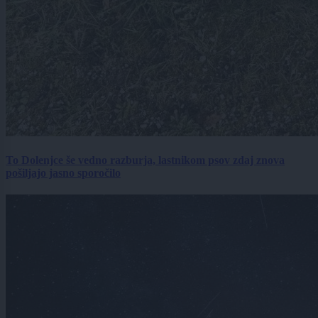
To Dolenjce še vedno razburja, lastnikom psov zdaj znova
pošiljajo jasno sporočilo