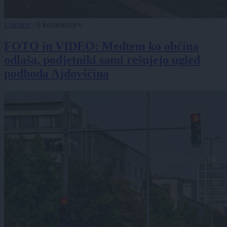
Lokalno
|
0 komentarjev
FOTO in VIDEO: Medtem ko občina
odlaša, podjetniki sami rešujejo ugled
podhoda Ajdovščina