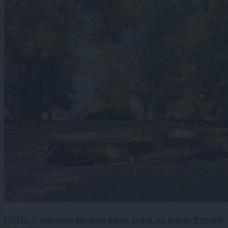
FOTO: V soboškem mestnem parku podrli več dreves. Preverili