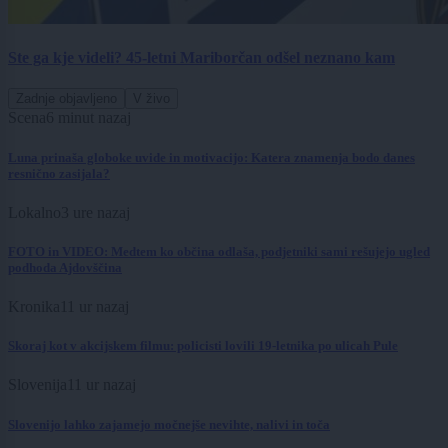
Ste ga kje videli? 45-letni Mariborčan odšel neznano kam
Zadnje objavljeno
V živo
Scena
6 minut nazaj
Luna prinaša globoke uvide in motivacijo: Katera znamenja bodo danes
resnično zasijala?
Lokalno
3 ure nazaj
FOTO in VIDEO: Medtem ko občina odlaša, podjetniki sami rešujejo ugled
podhoda Ajdovščina
Kronika
11 ur nazaj
Skoraj kot v akcijskem filmu: policisti lovili 19-letnika po ulicah Pule
Slovenija
11 ur nazaj
Slovenijo lahko zajamejo močnejše nevihte, nalivi in toča