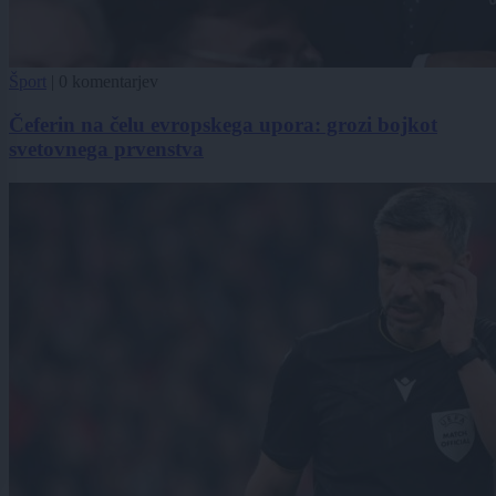
Šport
|
0 komentarjev
Čeferin na čelu evropskega upora: grozi bojkot
svetovnega prvenstva