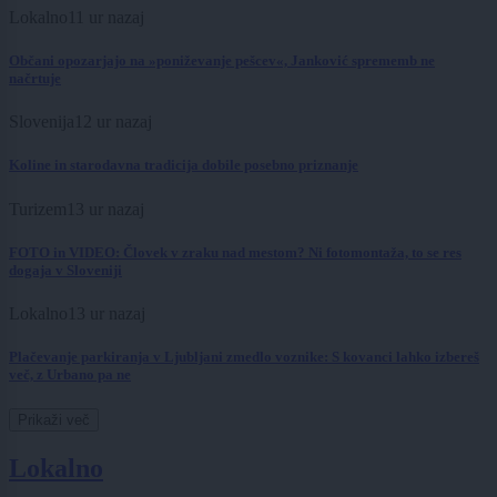
Lokalno
11 ur nazaj
Občani opozarjajo na »poniževanje pešcev«, Janković sprememb ne
načrtuje
Slovenija
12 ur nazaj
Koline in starodavna tradicija dobile posebno priznanje
Turizem
13 ur nazaj
FOTO in VIDEO: Človek v zraku nad mestom? Ni fotomontaža, to se res
dogaja v Sloveniji
Lokalno
13 ur nazaj
Plačevanje parkiranja v Ljubljani zmedlo voznike: S kovanci lahko izbereš
več, z Urbano pa ne
Prikaži več
Lokalno