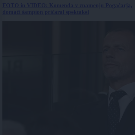
FOTO in VIDEO: Komenda v znamenju Pogačarja,
domači šampion pričaral spektakel