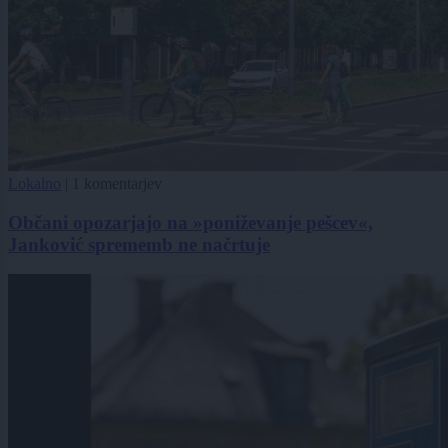
Lokalno
|
1 komentarjev
Občani opozarjajo na »poniževanje pešcev«,
Janković sprememb ne načrtuje