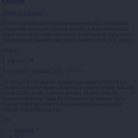
Lokacija
Mestni trg Ljubljana
Poletna Animateka tudi letošnje poletje pozdravlja z brezplačnimi
projekcijami animiranih filmov na prostem. S tremi večeri kratkih
filmov slovenskih in tujih ustvarjalcev in ustvarjalk se bomo družili
na ljubljanskem Mestnem trgu, pred Pritličjem, med 6. in 8. julijem.
Program:
9. julij ob 21:30
Žiri bomboni: Animateka 2025, 14+ (70')
Ob izbranih filmih lanskega rezidenčnega umetnika Pierre-Luca
Granjona iz Francije bomo v programu predstavili še filme britanske
avtorice Lizzy Hobbs, kanadske avtorice Michèle Lemieux,
argentinskega avtorja Juana Pabla Zaramelle ter program filmov
kitajskih avtoric po izboru programske direktorice pekinškega
festivala Feinaki Yantong Zhu.
Deli
Facebook
X