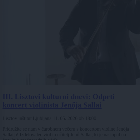
III. Lisztovi kulturni dnevi: Odprti
koncert violinista Jenőja Sallai
Lisztov inštitut Ljubljana
11. 05. 2026
ob
18:00
Pridružite se nam v čarobnem večeru s koncertom violine Jenőja
Sallaija! Izdelovalec viol in učitelj Jenő Sallai, ki je nastopal na