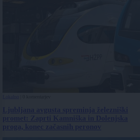
Lokalno
|
0 komentarjev
Ljubljana avgusta spreminja železniški
promet: Zaprti Kamniška in Dolenjska
proga, konec začasnih peronov