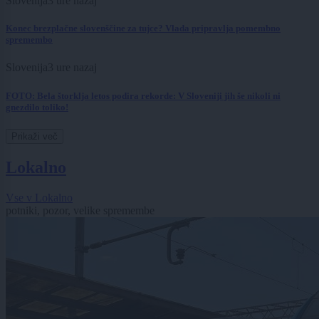
Slovenija
3 ure nazaj
Konec brezplačne slovenščine za tujce? Vlada pripravlja pomembno
spremembo
Slovenija
3 ure nazaj
FOTO: Bela štorklja letos podira rekorde: V Sloveniji jih še nikoli ni
gnezdilo toliko!
Prikaži več
Lokalno
Vse v Lokalno
potniki, pozor, velike spremembe