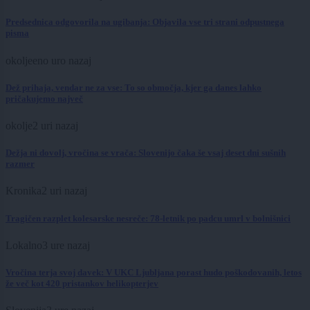
Predsednica odgovorila na ugibanja: Objavila vse tri strani odpustnega
pisma
okolje
eno uro nazaj
Dež prihaja, vendar ne za vse: To so območja, kjer ga danes lahko
pričakujemo največ
okolje
2 uri nazaj
Dežja ni dovolj, vročina se vrača: Slovenijo čaka še vsaj deset dni sušnih
razmer
Kronika
2 uri nazaj
Tragičen razplet kolesarske nesreče: 78-letnik po padcu umrl v bolnišnici
Lokalno
3 ure nazaj
Vročina terja svoj davek: V UKC Ljubljana porast hudo poškodovanih, letos
že več kot 420 pristankov helikopterjev