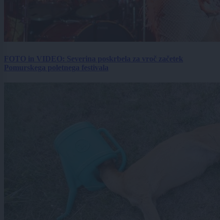
FOTO in VIDEO: Severina poskrbela za vroč začetek
Pomurskega poletnega festivala