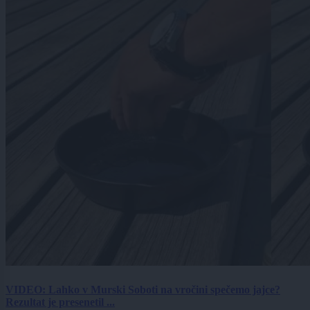
VIDEO: Lahko v Murski Soboti na vročini spečemo jajce?
Rezultat je presenetil ...