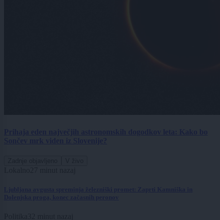
Prihaja eden največjih astronomskih dogodkov leta: Kako bo
Sončev mrk viden iz Slovenije?
Zadnje objavljeno
V živo
Lokalno
27 minut nazaj
Ljubljana avgusta spreminja železniški promet: Zaprti Kamniška in
Dolenjska proga, konec začasnih peronov
Politika
32 minut nazaj