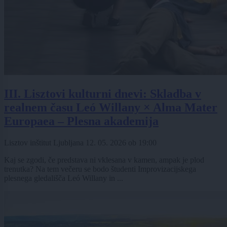
III. Lisztovi kulturni dnevi: Skladba v
realnem času Leó Willany × Alma Mater
Europaea – Plesna akademija
Lisztov inštitut Ljubljana
12. 05. 2026
ob
19:00
Kaj se zgodi, če predstava ni vklesana v kamen, ampak je plod
trenutka? Na tem večeru se bodo študenti Improvizacijskega
plesnega gledališča Leó Willany in ...