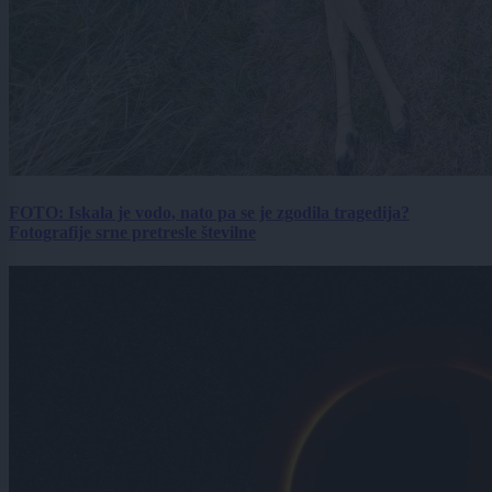
FOTO: Iskala je vodo, nato pa se je zgodila tragedija?
Fotografije srne pretresle številne