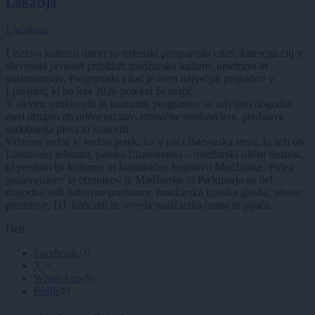
Lokacija
Ljubljana
Lisztovi kulturni dnevi so tedenski programski cikel, katerega cilj je
slovenski javnosti približati madžarsko kulturo, umetnost in
gastronomijo. Programski cikel je eden največjih projektov v
Ljubljani, ki bo leta 2026 potekal že tretjič.
V okviru strokovnih in kulturnih programov se odvijajo dogodki,
med drugim otvoritve razstav, turistične predstavitve, predstave
sodobnega plesa in koncerti.
Vrhunec tedna je vedno petek, ko v ulici Barvarska steza, ki leži ob
Lisztovem inštitutu, poteka Lisztomania – madžarski ulični festival,
ki predstavlja kulturno in kulinarično bogastvo Madžarske. Poleg
proizvajalcev in obrtnikov iz Madžarske in Prekmurja so del
dogodka tudi lutkovne predstave, madžarska ljudska glasba, plesne
predstave, DJ, koncerti in seveda madžarska hrana in pijača.
Deli
Facebook
X
WhatsApp
Pošlji