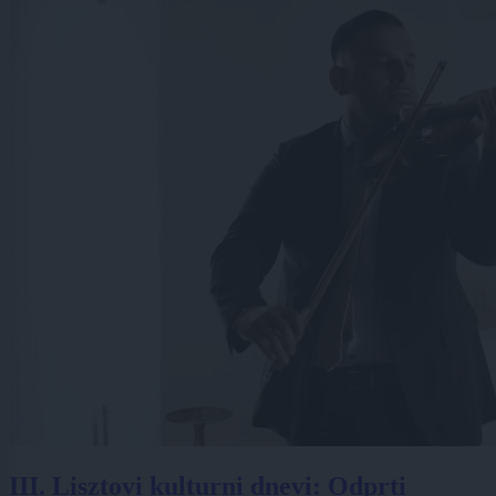
III. Lisztovi kulturni dnevi: Odprti