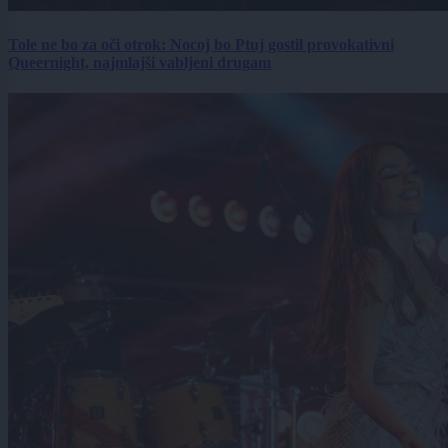
Tole ne bo za oči otrok: Nocoj bo Ptuj gostil provokativni
Queernight, najmlajši vabljeni drugam