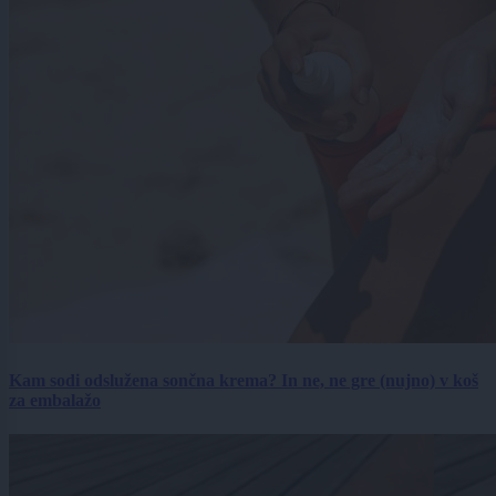
Kam sodi odslužena sončna krema? In ne, ne gre (nujno) v koš
za embalažo