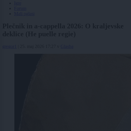
Igre
Forum
Mali oglasi
Plečnik in a-cappella 2026: O kraljevske
deklice (He puelle regie)
gregor1
|
25. maj 2026 17:27
v
Glasba