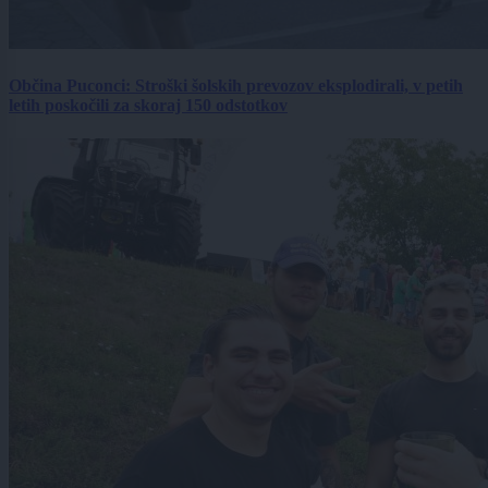
Občina Puconci: Stroški šolskih prevozov eksplodirali, v petih
letih poskočili za skoraj 150 odstotkov