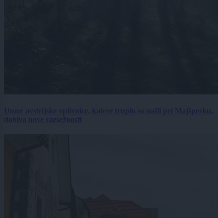
Umor avstrijske vplivnice, katere truplo so našli pri Majšperku,
dobiva nove razsežnosti