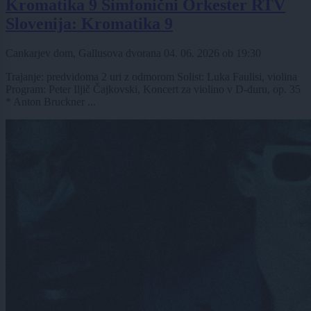
Kromatika 9 Simfonični Orkester RTV
Slovenija: Kromatika 9
Cankarjev dom, Gallusova dvorana
04. 06. 2026
ob
19:30
Trajanje: predvidoma 2 uri z odmorom Solist: Luka Faulisi, violina
Program: Peter Iljič Čajkovski, Koncert za violino v D-duru, op. 35
* Anton Bruckner ...