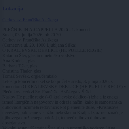
Lokacija
Cerkev sv. Frančiška Asiškega
PLEČNIK IN A-CAPPELLA 2026 - 1. koncert
Sreda, 03. junija 2026, ob 20.30
Cerkev sv. Frančiška Asiškega
(Černetova ul. 20, 1000 Ljubljana Šiška)
O KRALJEVSKE DEKLICE (HE PUELLE REGIE)
Katarina Šter, glas in umetniško vodstvo
Ana Kodelja, glas
Barbara Tišler, glas
Christina Thaler, glas
Tomaž Sevšek, orgle/čembalo
Letošnji koncertni cikel se bo pričel v sredo, 3. junija 2026, s
koncertom O KRALJEVSKE DEKLICE (HE PUELLE REGIE) v
Plečnikovi cerkvi Sv. Frančiška Asiškega v Šiški.
Naslov He puelle regie (»O kraljevske deklice«) izhaja iz enega
izmed liturgičnih nagovorov in odraža način, kako je samostanska
duhovnost razumela redovnice: kot plemenite duše, »Kristusove
neveste«, poklicane v službo nebeškemu Kralju. Izraz ne označuje
njihovega družbenega položaja, temveč njihovo duhovno
dostojanstvo.
Vokalni sestav (Katarina Šter, glas in umetniško vodstvo / Ana