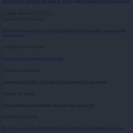
Bliža se na nebesni spektakel, letos odlični pogoji za opazovanje
Zadnje objavljeno
V živo
Lokalno
eno uro nazaj
FOTO: Novo opozorilo iz centra Ljubljane: Pod Mesarskim mostom našla
odvržene igle
Lokalno
eno uro nazaj
Coworking kot prostor za resno delo
Globalno
2 uri nazaj
Letošnji junij in julij v Zahodni Evropi najtoplejši v zgodovini
Scena
4 ure nazaj
Zvezde prinašajo spremembe, nič ne bo tako, kot se zdi
Lokalno
6 ur nazaj
Bi radi razstavljali v Mestni hiši ali Galeriji Kresija? Ljubljana išče nove
projekte