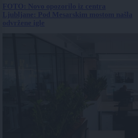
FOTO: Novo opozorilo iz centra
Ljubljane: Pod Mesarskim mostom našla
odvržene igle