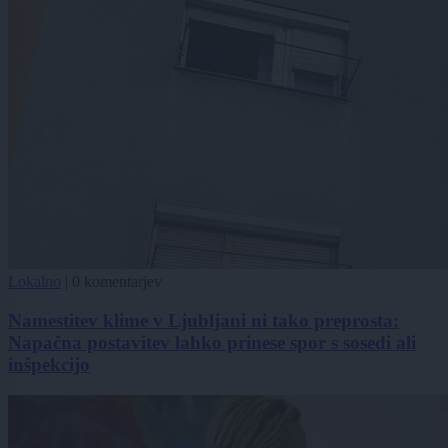
Lokalno
|
0 komentarjev
Namestitev klime v Ljubljani ni tako preprosta:
Napačna postavitev lahko prinese spor s sosedi ali
inšpekcijo