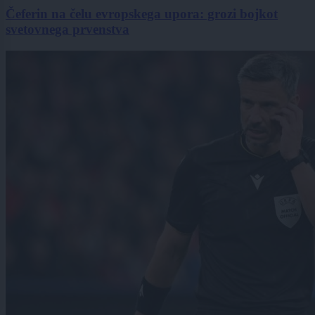
Čeferin na čelu evropskega upora: grozi bojkot
svetovnega prvenstva