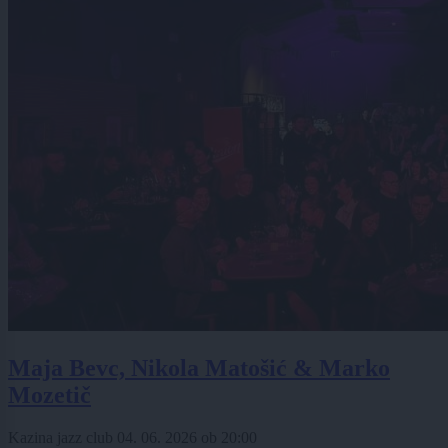
Maja Bevc, Nikola Matošić & Marko
Mozetič
Kazina jazz club
04. 06. 2026
ob
20:00