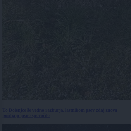
To Dolenjce še vedno razburja, lastnikom psov zdaj znova
pošiljajo jasno sporočilo