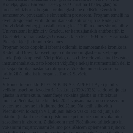
Kodelja, glas / Barbara Tišler, glas / Christina Thaler, glas) bo
predstavil izbor iz bogate koralne glasbene dediščine ženskih
samostanov, povezanih s slovenskim prostorom. Program temelji na
dveh dragocenih virih: dominikanskih antifonarjih iz Radelj ob
Dravi (Mahrenberg), nastalih okrog leta 1700 in danes shranjenih v
Univerzitetni knjižnici v Gradcu, ter kartuzijanskih antifonarjih iz
16. stoletja iz francoskega Gosnaya, ki so leta 1904 prišli v samostan
Pleterje, kjer jih hranijo še danes.
Program bodo dopolnili izbrani odlomki iz samostanske kronike iz
Radelj ob Dravi, ki osvetljujejo duhovno in glasbeno življenje
tamkajšnje skupnosti. Viri pričajo, da so bile redovnice tudi izvrstne
instrumentalistke, zato koncert vključuje nekaj instrumentalnih del iz
širšega obdobja nastanka rokopisov. Vokalnemu sestavu se bo
pridružil čembalist in organist Tomaž Sevšek.
***
V koncertnem ciklu PLEČNIK IN A-CAPPELLA, ki je bil z
velikim uspehom izveden že šestkrat (2020-2025), se dopolnjujeta
glasba in arhitektura, natančneje vokalna glasba in arhitektura
mojstra Plečnika, ki je bila leta 2021 vpisana na Unescov seznam
svetovne naravne in kulturne dediščine. Na petih slikovitih
Plečnikovih lokacijah v Ljubljani lahko vsako leto od junija do
oktobra (enkrat mesečno) prisluhnete petim priznanim vokalnim
zasedbam in zborom. Z dialogom med Plečnikovo arhitekturo in
vokalnimi mojstrovinami želimo poslušalcem oplemenititi njihovo
doživljanje glasbe in zanje pripraviti pravo umetniško doživetje za