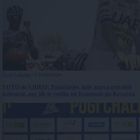
Šport
Lokalno
|
0 komentarjev
FOTO in VIDEO: Pogačarjev izziv znova privabil
kolesarje, pot jih je vodila od Komende do Krvavca