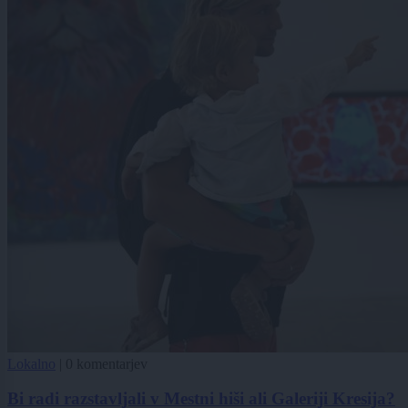
Lokalno
|
0 komentarjev
Bi radi razstavljali v Mestni hiši ali Galeriji Kresija?