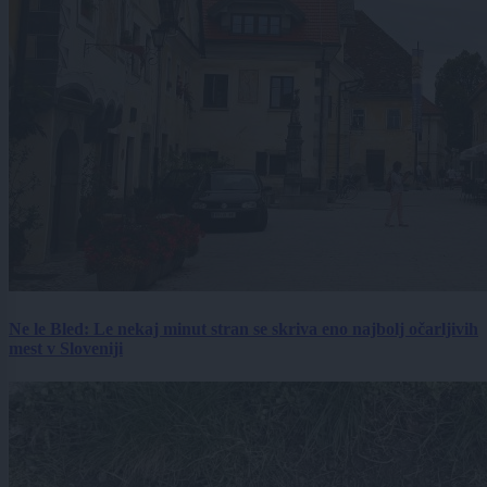
Ne le Bled: Le nekaj minut stran se skriva eno najbolj očarljivih
mest v Sloveniji