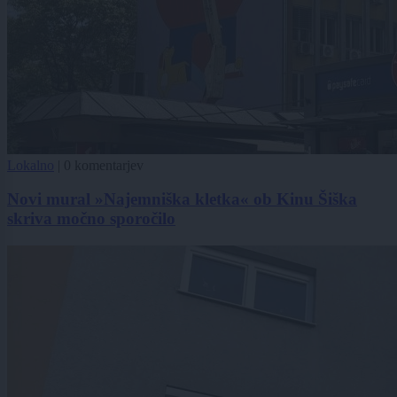
Lokalno
|
0 komentarjev
Novi mural »Najemniška kletka« ob Kinu Šiška
skriva močno sporočilo