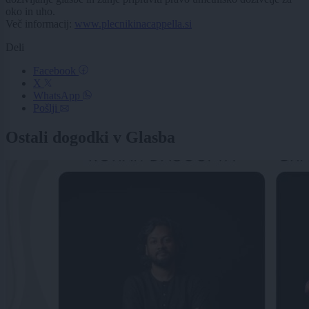
oko in uho.
Več informacij:
www.plecnikinacappella.si
Deli
Facebook
X
WhatsApp
Pošlji
Ostali dogodki v Glasba