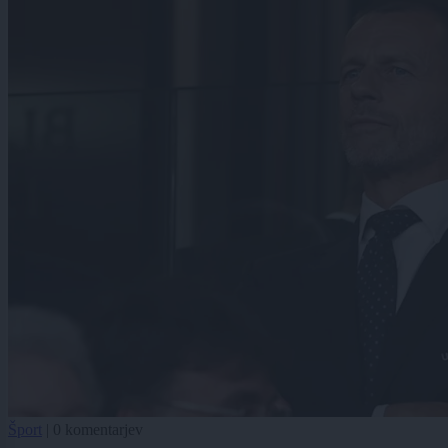
Šport
|
0 komentarjev