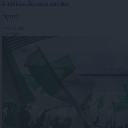
Ljubljana išče nove projekte
Šport
Vse v Šport
primerjava