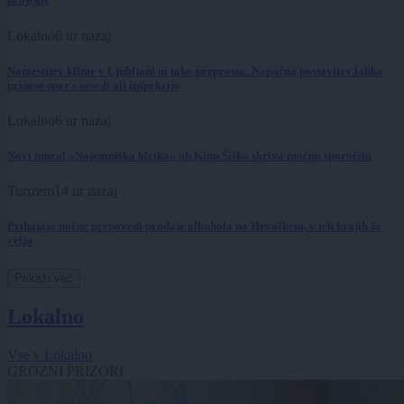
Lokalno
6 ur nazaj
Namestitev klime v Ljubljani ni tako preprosta: Napačna postavitev lahko
prinese spor s sosedi ali inšpekcijo
Lokalno
6 ur nazaj
Novi mural »Najemniška kletka« ob Kinu Šiška skriva močno sporočilo
Turizem
14 ur nazaj
Prihajajo nočne prepovedi prodaje alkohola na Hrvaškem, v teh krajih že
velja
Prikaži več
Lokalno
Vse v Lokalno
GROZNI PRIZORI