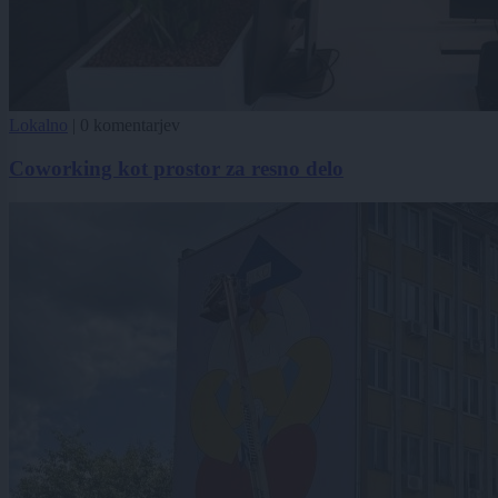
Lokalno
|
0 komentarjev
Coworking kot prostor za resno delo