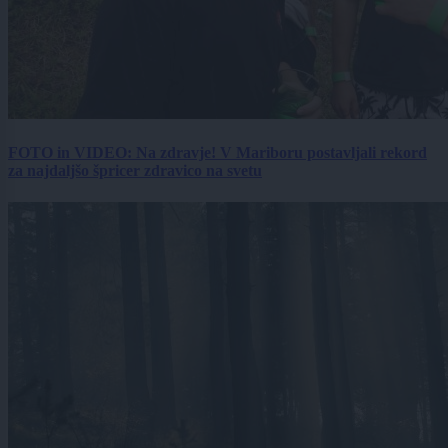
FOTO in VIDEO: Na zdravje! V Mariboru postavljali rekord
za najdaljšo špricer zdravico na svetu