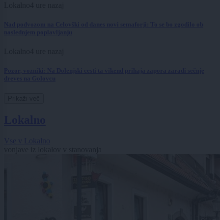
Lokalno
4 ure nazaj
Nad podvozom na Celovški od danes novi semaforji: To se bo zgodilo ob
naslednjem poplavljanju
Lokalno
4 ure nazaj
Pozor, vozniki: Na Dolenjski cesti ta vikend prihaja zapora zaradi sečnje
dreves na Golovcu
Prikaži več
Lokalno
Vse v Lokalno
vonjave iz lokalov v stanovanja