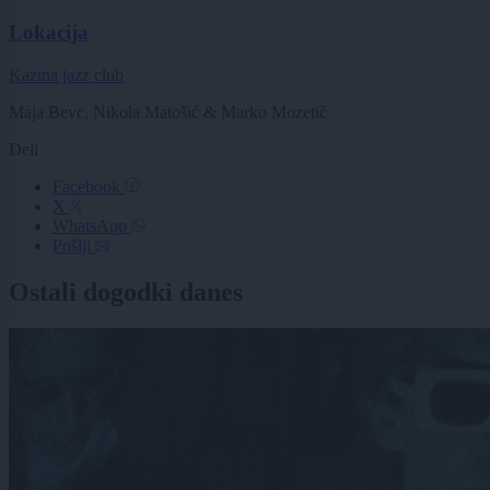
Lokacija
Kazina jazz club
Maja Bevc, Nikola Matošić & Marko Mozetič
Deli
Facebook
X
WhatsApp
Pošlji
Ostali dogodki danes