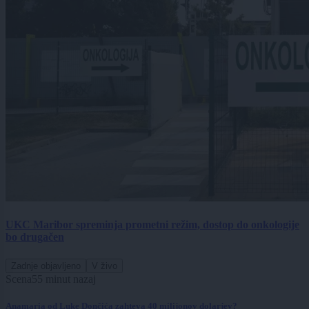
UKC Maribor spreminja prometni režim, dostop do onkologije
bo drugačen
Zadnje objavljeno
V živo
Scena
55 minut nazaj
Anamaria od Luke Dončića zahteva 40 milijonov dolarjev?