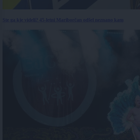
Ste ga kje videli? 45-letni Mariborčan odšel neznano kam