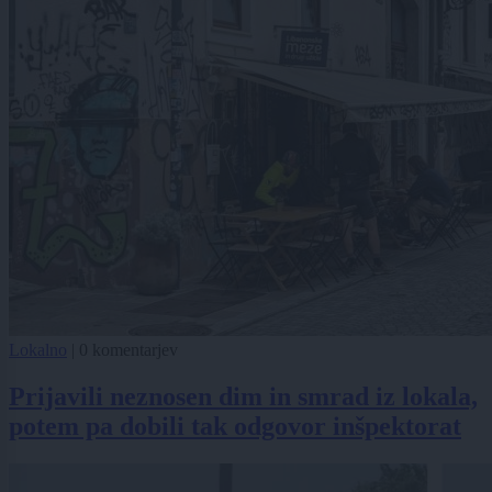
Lokalno
|
0 komentarjev
Prijavili neznosen dim in smrad iz lokala,
potem pa dobili tak odgovor inšpektorat