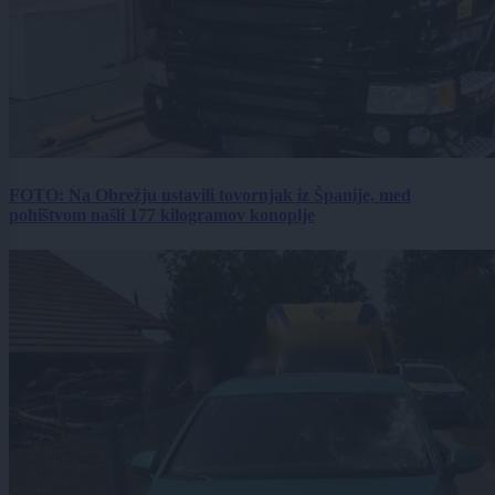
FOTO: Na Obrežju ustavili tovornjak iz Španije, med
pohištvom našli 177 kilogramov konoplje