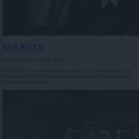
RVR RIVER
Orto bar
04. 06. 2026
ob
20:00
RVR RIVER , promocija drugega albuma. Po prvem udarcu,ki je
pustil sled, se RVR River vračajo še bolj iskreni, težji in glasnejši.
Drugi album je rezultat ...