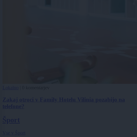
Lokalno
|
0 komentarjev
Zakaj otroci v Family Hotelu Vilinia pozabijo na
telefone?
Šport
Vse v Šport