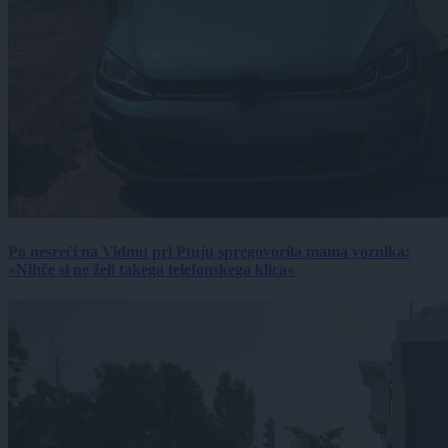
Po nesreči na Vidmu pri Ptuju spregovorila mama voznika:
»Nihče si ne želi takega telefonskega klica«