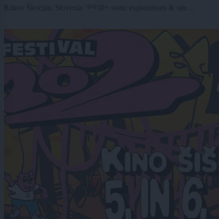
Rakov Škocjan, Slovenia ༺50+ sonic explorations & site ...