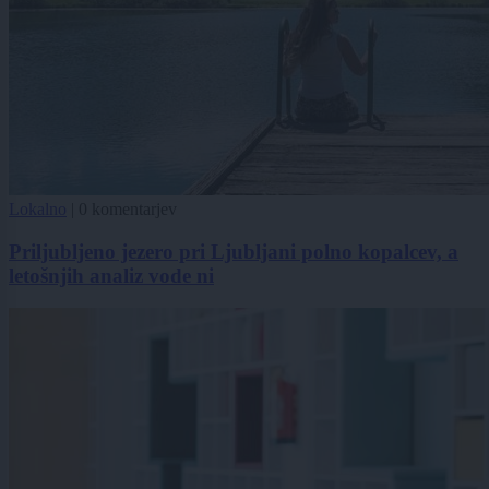
Lokalno
|
0 komentarjev
Priljubljeno jezero pri Ljubljani polno kopalcev, a
letošnjih analiz vode ni