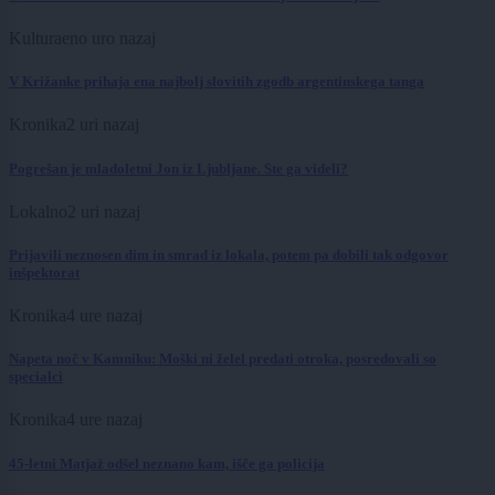
Kultura
eno uro nazaj
V Križanke prihaja ena najbolj slovitih zgodb argentinskega tanga
Kronika
2 uri nazaj
Pogrešan je mladoletni Jon iz Ljubljane. Ste ga videli?
Lokalno
2 uri nazaj
Prijavili neznosen dim in smrad iz lokala, potem pa dobili tak odgovor
inšpektorat
Kronika
4 ure nazaj
Napeta noč v Kamniku: Moški ni želel predati otroka, posredovali so
specialci
Kronika
4 ure nazaj
45-letni Matjaž odšel neznano kam, išče ga policija