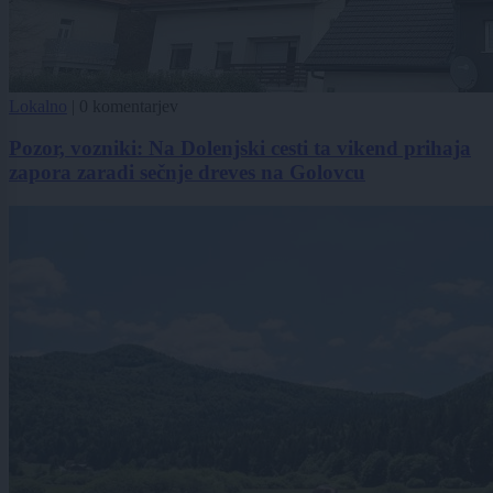
Lokalno
|
0 komentarjev
Pozor, vozniki: Na Dolenjski cesti ta vikend prihaja
zapora zaradi sečnje dreves na Golovcu