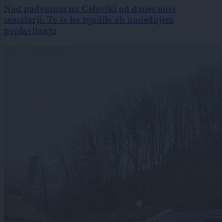
Nad podvozom na Celovški od danes novi
semaforji: To se bo zgodilo ob naslednjem
poplavljanju