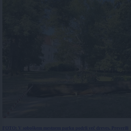
FOTO: V soboškem mestnem parku podrli več dreves. Preverili