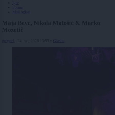
Igre
Forum
Mali oglasi
Maja Bevc, Nikola Matošić & Marko
Mozetič
gregor1
|
24. maj 2026 13:53
v
Glasba