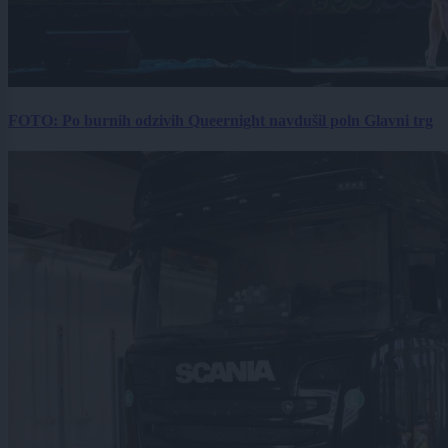
FOTO: Po burnih odzivih Queernight navdušil poln Glavni trg