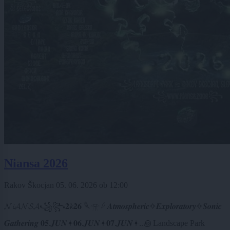
Niansa 2026
Rakov Škocjan
05. 06. 2026
ob
12:00
𝓝𝓲𝓐𝓝𝓢𝓐꧁꧂𝟐𝓴𝟐𝟔 𓆰𓁿𓆪 𝑨𝒕𝒎𝒐𝒔𝒑𝒉𝒆𝒓𝒊𝒄✧𝑬𝒙𝒑𝒍𝒐𝒓𝒂𝒕𝒐𝒓𝒚✧𝑺𝒐𝒏𝒊𝒄
𝑮𝒂𝒕𝒉𝒆𝒓𝒊𝒏𝒈 𝟎𝟓.𝑱𝑼𝑵𖥔𝟎𝟔.𝑱𝑼𝑵𖥔𝟎𝟕.𝑱𝑼𝑵𖥔..꩜ Landscape Park